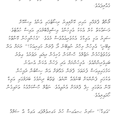
ގެއްލިފައެވެ.
ލޯންޗް ފާލަމާއި ކައިރި ކޮށްލިއިރު ރިސޯޓުގައި އެންމެ އިސްކޮށް
މަސައްކަތް ކުރާ އެކަކު އެމީހުންގެ އިސްތިޤްބާލުގައި އައިސް ހުއްޓެވެ.
ސަމީރު އަކީ އަވިކްގެ އެކުވެރިއެއްވެސް މެއެވެ. "އެހެންމީހުން ކޮންތާކު
ތިބޭނީ؟ އެމީހުން މިހާރު ނުތިބޭނެ ދޯ ފާލަން ކައިރިއަކު؟" ރަށަށް އަރާ
ވަގުތުޖެހުމުން ނަޒްލާގެ ހާސްކަން ގުޅިގެން ދިޔައީ ދަތުރުގެ އިތުރު
ބައިވެރިންނާއެވެ. އެމީހުންނަށް އަދި ފަހުން އެކަން އެނގުނު
ކަމުގައިވިއަސް ފުރަތަމަ ފާލަން މައްޗަށް އަރާ ހިސާބުން ދެމީހުން
އެކުގައި ފެންނާކަށް ބޭނުމެއް ނޫނެވެ. ޖަވާބު ދިނުމުގެ ބަދަލުގައި އަވިކް
އޭނާ އަތުގައި ހިފާ ފާލަމަށް އެރުވީއެވެ. ނަޒްލާ ހާސްކަމާއެކު ވަށައިގެން
ހޯދައިލިއެވެ.
"އަވިކް!" ސަމީރު ހިނިއައިސް ހުރެ ކައިރިވެލާފައި އަވިކް އާ ސަލާމް