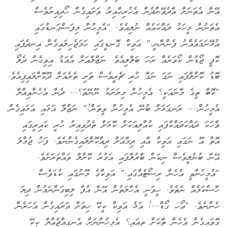
އޭނާ އެތަނަށް އާދެވޭންދެން އެހުރިހާއިރު ވަށައިގެން ހޯދިއިރުވެސް
އެތަނުން މީހަކު ދައްކައެއް ނުލިއެވެ. "އެމީހުން މިފަސްގަނޑުގައި
އުޅޭނަމައެއްނު ފެންނާނީ." އަވިކް ގޮނޑީގައި ހަމަޖެހިލައިގެން އިނދެފައި
ކޮފީ ޖޯޑުން ކޯވަރެއް ރަހަ ބަލާލިއެވެ. ނަޒްލާއަށް އެއަޑު އިވިގެން ދެލޯ
ބޮޑު ކޮށްލާފައި ނަގަ ނަގާ ހުރި ޗެރީވެސް ތަށި ތެރެއަށް ދޫކޮށްލައިފިއެވެ.
"ކޮބާ ތީގެ މާނައަކީ؟ އެމީހުން މިރަށަކު ނޫނޭތަ؟... ދެން އެހެންވިއްޔާ
އެމީހުން.... ރަނގަޅަށް ބުނޭ އެމީހުން ވީތަން!" ނަޒްލާ އަޅައި އަޅައިގެން
ވާހަކަ ދައްކަދައްކާފައި ކުއްލިއަކަށް ކޮޅަށް ތެދުވިއިރު ހުރީ ކައިރީގައި
އޮތް އޫ ނަގައި އަވިކް އާއި ދިމާއަށް ދިއްކޮށްލައިގެންނެވެ. ފަހު ޖުމްލަ
އޭނާ ބުނެލީވެސް ނިކަން ބާރުލާފައި އަމުރު ކޮށްލާ ވައްތަރަށެވެ.
"އެމީހުންވީ އެހެން ރިސޯޓެއްގައި." އަވިކްގެ މޫނުގައި ކުޑަވެސް
ހާސްކަމެއް ނެތެވެ. ހީވަނީ އެހާލަތުން އޭނާ އުފާ ލިބިގަންނަމުން ދިޔަ
ހެންނެވެ. "އޯހ ގޯޑް...! އަޅެ އަވިކް ކީކޭ ހިތަށް އަރައިގެން އަހަރެން
ގޮވައިގެން އެހެން ތާކަށް ތިއައީ؟ އެމީހުންނަށް އެނގިއްޖެއްޔާ ކީކޭ