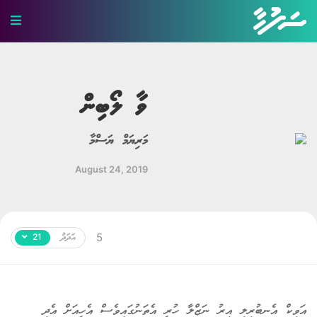
ހަޤީޤީ ވާހަކަ
ބިރުވެރި ވާހަކަ
ވާ ލޯބިން
ކުރުވާހަކަ
މަރިޔަމް ޔަސްމާ
އިބުރަތްތެރި ވާހަކަ
August 24, 2019
މަޖާ ވާހަކަ
ލޯބީގެ ވާހަކަ
އަދަދު
5
21
ދީނީ ވާހަކަ
ދިގު ވާހަކަ
އަވިކް އެނބުރިލި އިރު ނަޒްލާ ހުރީ އެތަނުގައިވެސް އެހީއަށް އެދި