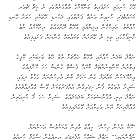
ގޭގެ ކުރިމަތީ ހަދާފައިވާ ތަންކޮޅުގެ އެއްފަރާތުގައި ދެ ބީޗް ޗެއަރ
ބަހައްޓާފައި ހުރިއިރު އަނެއް ފަރާތުގައި ލަކުނޑި މޭޒަކާއި ހަތަރު ގޮނޑި
ހުއްޓެވެ. އަވިކްމެން އިށީންދެލީ އެމޭޒު ދޮށުގައެވެ. އިރުކޮޅެއް ނުވެ
ޔުނީފޯމްގައި ތިބި ދެ ވޭޓަރުން ތަބައްތައް ގެންނަން ފަށައިފިއެވެ.
ނަޒްލާ ބަލަން ހުއްޓައި އެމޭޒު މައްޗަށް ތާޒާ މޭވާ ތަށިތަކާއި ކޮފީގެ
އިތުރުން ކޮންޓިނެންޓަލް ބްރޭކް ފާސްޓް ގެނެސް ހަމަ ކޮށްލިއެވެ.
އިރުކޮޅަކުން ބައްދަލު ވާނެ ކަމަށް ބުނެ އެމީހުންނަށް ވަގުތު ދީފައި
ސަމީރު އެވަގުތު ފޯނު ހިފައިގެން އެއްފަރާތަކަށް ގޮސް ގެއްލިއްޖެއެވެ.
ނަޒްލާ އިނީ އެފުރުސަތަކަށް ބަލަބަލައެވެ. ސަމީރު ހަމަ ލޯ ކުރިމަތިން
ގެއްލޭއިރަށް އޭނާ އަވިކްއަށް ގޮވާލައިފިއެވެ.
"ކޮބާ އެހެން މީހުން؟ ކީއްވެ އެއިން އެކަކުވެސް އަހަންނަށް
ނުފެންނަނީ؟" ނަޒްލާ ޝައްކު އުފެދިފައި އިނދެގެން ސުވާލު ކުރިއެވެ.