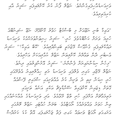
ވަށިގަނޑެއްހިފައިގެންނެވެ. ނަޒްލާ ފޯނު ކުރު ކޮށްލައިފައި ސަމީރު އާއި
ކުރިމަތިލިއެވެ.
"އަވިކް ބުނީ ނަޒޫއަށް މި ބާސްކެޓް ހަވާލު ކޮށްދޭށޭ. ނަޒޫ ސައިނުބޮއެ
ހުރީމަ ވަރަށް ކަންބޮޑުވެފަ ހުރީ." ސަމީރު ހިނިތުންވުމަކާއެކު ވަށިގަނޑު
ދައްކާލައިފައި ގެންގޮސް މޭޒުމަތީ ބައިންދާލިއެވެ. "ކޮބާ އަވިކް؟" ސަމީރު
އެނބުރި ދާން ތައްޔާރު ކޮށްލިތަނާ ނަޒްލާ ކުއްލިއަކަށް އަހާލިއެވެ.
"މިހެން ނިކުންނައިރަށް ފެންނާނެ." ސަމީރު އޮޅުންފިލުވައި ދިނެވެ.
ނަޒްލާ މޭޒާއި ކައިރި ވެލާފައި ވަށިގަނޑު މަތި ހިއްލާލިއިރު އެތެރޭގައި
ހުރީ ނިކަން ރީތި ދެ ތަށީން ކުރެ އެއްތަށީގައި ސްމައިލީ ފޭސްއެއް
ގޮތަށް ޑިޒައިން ކޮށްފައިވާ ސޭންޑްވިޗް އަކާއި އަނެއް ތަށީގައި
މަތިމައްޗަށް އަޅާފައި ހުރި ތާޒާ މޭވާއެވެ. އަދި ވަށިގަނޑުގެ އެއްކަނެއްގައި
ތިން ހަތަރު ވައްތަރެއްގެ ޔޯގަޓްއެވެ. ބަލަން ހުއްޓައި ނަޒްލާ ލޮލުގައި
އަޅައިގަތީ ޔޯގަޓް ތަށިތައް ކައިރީ ފަތް ޖަހާލައިފައި އޮތް ކުޑަ ކަރުދާސް