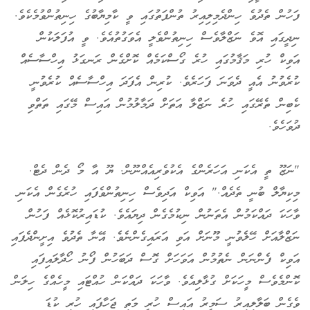
ފަހުން ތެދުވެ ހިންދެމިލިއިރު ތުންފަތުގައި ވީ ކާމިޔާބުގެ ހިނިތުންވުމެކެވެ.
ނިދީގައި އޮވެ ނަޒްލާވެސް ހިނިތުންވެލީ އެވަގުތުއެވެ. ވީ އުފަލަކުން
އަވިކް ހުރި މަޤާމުގައި ހުރެ ގޯސްކަމެއް ކޮށްގެން ރަނގަޅު އިހްސާސެއް
ކުރެވުނު އެއީ ދެވަނަ ފަހަރެވެ. ކުރިން އެފަދަ އިހްސާސެއް ކުރެވުނީ
ކެބިން ތެރޭގައި ހުރެ ނަޒްލާ އަތަށް ދަމާލުމުން އައިސް މޭގައި ތަތްވި
ދުވަހެވެ.
"ނަޒޫ ތީ އެކަނި އަހަރެންގެ އެކުވެރިއެއްނޫން. ޔޫ އާ މޯ ދެން ދެޓް.
މިކިޔާލް ބުނީ ތެދެއް." އަވިކް އަދިވެސް ހިނިތުންވެފައި ހުރެގެން އެކަނި
ވާހަކަ ދައްކަމުން އެތަނުން ނިކުމެގެން ދިޔައެވެ. ކުޑައިރުކޮޅެއް ފަހުން
ނަޒްލާއަށް ހޭލެވުނީ މޫނަށް އަވި އަރައިގެންނެވެ. އޭނާ ތެދުވެ އިށީންދެފައި
އަވިކް ފެންނަން ނެތުމުން އަވަހަށް ގޮސް ދަބަހުން ފޯނު ހޯދާލައިފައި
ކޮންމެވެސް މީހަކަށް ގުޅާލިއެވެ. ވާހަކަ ދައްކަން ހުއްޓައި މީހެއްގެ ހިލަން
ވެގެން ބަލާލިއިރު ސަމީރު އައިސް ހުރީ މަތި ޖަހާފައި ހުރި ކުޑަ