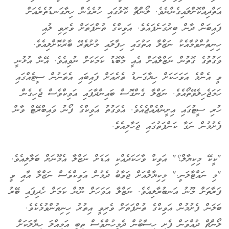
ހިތާމަވެރި
އަތްދިއްކޮށްލައިގެންނެވެ. ލޯންޗް ކޮޅުގައި ހުރެގެން ހިޔާގަނޑުތެރެއަށް
ފައިބަން ދާން ބިރުގަނެފައެވެ. އަވިކްގެ ތުންފަތަށް ވެރިވި ލުއި
ހިނިތުންވުމާއެކު ނަޒްލާ އަތުގައި ހިފާލައި މުށުތެރޭ ބާރުކޮށްލިއެވެ.
ވަގުތުގެ ގޮތުން ނަޒްލާއަށް އެއީ މާބޮޑު ކަމަކަށް ނުވިއެވެ. އޭނާ އުޅުނީ
ވީ އެންމެ އަވަހަކަށް ހިޔާގަނޑު ތެރެއަށް ފައިބައި އެތަނުން ސީޓެއްގައި
ހަމަޖެހިލެވޭތޯއެވެ. ނަޒްލާ ގެންގޮސް ބައިންދާފައި އަވިކްވެސް ޖެހިގެން
ހުރި ސީޓުގައި އިށީންދެއްޖެއެވެ. އެވަގުތު އަވިކްގެ ފޯނު ވައިބްރޭޓް ވާން
ފެށުމުން ނަގާ ކަންފަތުގައި ޖަހާލިއެވެ.
"ކީކޭ މިކިޔާލް؟" އަވިކް ވާހަކަދެއްކި އަޑަށް ނަޒްލާ އެމޫނަށް ބަލާލިއެވެ.
"މި ނައްޓާލަނީ." މިކިޔާލްއަށް ޖަވާބު ދެމުން އަވިކްވެސް ނަޒްލާ އާއި ވީ
ފަރާތަށް މޫނު އަނބުރާލިއެވެ. ނަޒްލާ އަވަހަށް ނޫން ކަމަށް ހެދިފައި ބޭރު
ބަލަން ފެށުމުން އަވިކްގެ ތުންފަތަށް ވެރިވީ އިތުރު ހިނިތުންވުމެކެވެ.
ލޯންޗް ދުއްވަން ފެށި ހިސާބުން ދެމީހުންވެސް ތިބީ އަމިއްލަ ހިޔާލަކަށް