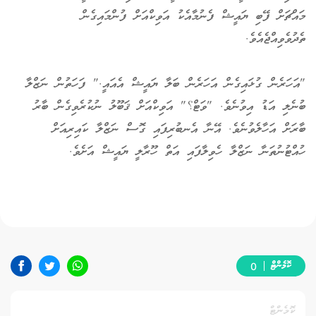
މައްޗަށް ފޭބި ޔައީޝް ފެނުމާއެކު އަވިކްއަށް ފުންމައިގެން
ތެދުވެވިއްޖެއެވެ.
"އަހަރެން ގުޅައިގެން އަހަރެން ބަލާ ޔައީޝް އެއައީ." ފަހަތުން ނަޒްލާ
ބުނެލި އަޑު އިވުނެވެ. "ވަޓް؟" އަވިކްއަށް ޤަބޫލު ނުކުރެވިގެން ބާރު
ބާރަށް އަހާލެވުނެވެ. އޭނާ އެނބުރިފައި ގޮސް ނަޒްލާ ކައިރިއަށް
ހުއްޓުނުތަނާ ނަޒްލާ ހެވިލާފައި އަތް ހޫރާލީ ޔައީޝް އަށެވެ.
ކޮމެންޓް
0