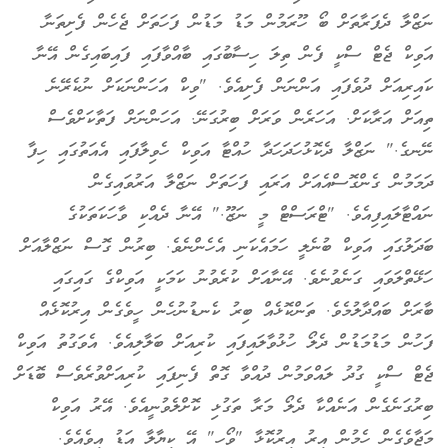
ނަޒްލާ ދެފަރާތަށް ބޯ ހޫރަމުން މަޑު މަޑުން ފަހަތަށް ޖެހެން ފެށިތަނާ
އަވިކް ޖެޓް ސްކީ ފެން ތިލަ ހިސާބުގައި ބާއްވާފައި ފައިބައިގެން އޭނާ
ކައިރިއަށް ދުވެފައި އަންނަން ފެށިއެވެ. "ވިކް އަހަންނަކަށް ނުކެރޭނެ
ތިއަށް އަރާކަށް. އަހަރެން ވަރަށް ބިރުގަނޭ. އަހަންނަށް ފަތާކަށްވެސް
ނޭނގެ." ނަޒްލާ ދެކޮޅުހަދަހަދާ ހުއްޓާ އަވިކް ހެވިލާފައި އެއަތުގައި ހިފާ
ދަމަމުން ގެންގޮސްއެއަށް އަރައި ފަހަތަށް ނަޒްލާ އަރުވައިގެން
ނައްޓާލައިފިއެވެ. "ޓްރަސްޓް މީ ނަޒޫ." އޭނާ ދެއްކި ވާހަކަތަކުގެ
ބަދަލުގައި އަވިކް ބުނެލީ ހަމައެކަނި އެހެންނެވެ. ބިރުން ގޮސް ނަޒްލާއަށް
ހަޅޭތްލަވައި ގަނެވުނެވެ. އޭނާއަށް ކުރެވުނު ކަމަކީ އަވިކްގެ ގައިގައި
ބާރަށް ބައްދާލުމެވެ. ތަންކޮޅެއް ބިރު ކެނޑުނުހެން ހީވެގެން އިރުކޮޅެއް
ފަހުން މަޑުމަޑުން ދެލޯ ހުޅުވާލައިފައި ކުރިއަށް ބަލާލިއެވެ. އެވަގުތު އަވިކް
ޖެޓް ސްކީ ގުދު ލައްވަމުން ދުއްވާ ގޮތް ފެނިފައި ކުރިއަށްވުރެވެސް ބޮޑަށް
ބިރުގަނެގެން އަނެއްކާ ދެލޯ މަރާ ތަގުޅި ކޮށްލެވުނީއެވެ. އޭރު އަވިކް
މަޖާވެގެން ހެމުން އިރު އިރުކޮޅާ "ވޯހ" އޭ ކިޔާލާ އަޑު އިވެއެވެ.