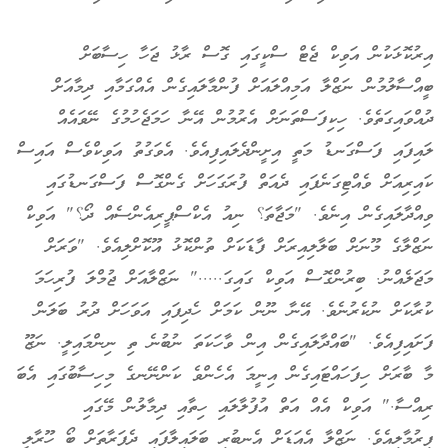
އިރުކޮޅަކުން އަވިކް ޖެޓް ސްކީގައި ގޮސް ރާޅު ޖަހާ ހިސާބަށް
ބީއްސާލުމުން ނަޒްލާ އަމިއްލައަށް ފުންމާލައިގެން އެއްގަމާއި ދިމާއަށް
ދުއްވައިގަތެވެ. ހިކިފަސްތަނަށް އެރުމުން އޭނާ ހަމަޖެހުމުގެ ނޭވައެއް
ލައިފައި ފަސްގަނޑު މަތީ އިށީންދެލައިފިއެވެ. އެވަގުތު އަވިކްވެސް އައިސް
ކައިރިއަށް ވެއްޓިގަނެފައި ދެއަތް ފުރަގަހަށް ގެންގޮސް ފަސްގަނޑުގައި
ވިއްދާލައިގެން އިނެވެ. "މަޖާތަ؟ ނިއު އެކްސްޕީރިއެންސެއް ދޯ؟" އަވިކް
ނަޒްލާގެ މޫނަށް ބަލާލިއިރަށް ފާޑަކަށް ތުންކޮޅު އޫކޮށްލިއެވެ. "ވަރަށް
މަޖަލެއްނު. ބިރުންގޮސް އަވިކް ގައިގަ....." ނަޒްލާއަށް ޖުމްލަ ފުރިހަމަ
ކުރާކަށް ނުކެރުނެވެ. އޭނާ ނޫން ކަމަށް ހެދިފައި އަވަހަށް ދުރު ބަލަން
ފަށައިފިއެވެ. "ބައްދާލައިގެން އިން ވާހަކަތަ ނުބުނެ ތި ނިންމައިލީ. ނަޒޫ
މާ ބާރަށް ހިފަހައްޓައިގެން އިނީމަ އެހެންވެ ކަންނޭނގެ މިހިސާބުގައި އެބަ
ރިއްސާ." އަވިކް އެއް އަތް އުފުލާލައި ހިތާއި ދިމާލުން މޭގައި
ފިރުމާލިއެވެ. ނަޒްލާ އެއަޑަށް އެނބުރި ބަލައިލާފައި ދެފަރާތަށް ބޯ ހޫރާލީ