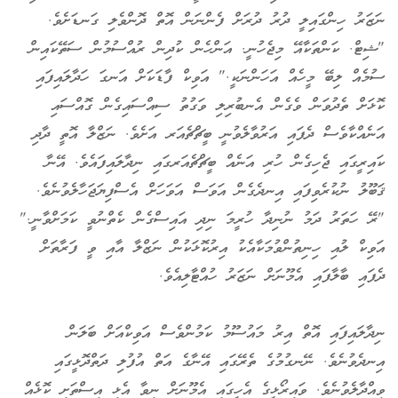
ނަޒަރު ހިންގައިލީ ދުރު ދުރަށް ފެންނަން އޮތް ދޮންވެލި ގަނޑަށެވެ.
"ޝިޓް. ކަންތަކާއޭ މިޖެހުނީ. އަންހެން ކުދިން ރުއްސުމުން ސަތޭކައިން
ސުމެއް ލިބޭ މީހެއް އަހަންނަކީ." އަވިކް ފާޑަކަށް އަނގަ ހަދާލައިފައި
ކޮޅަށް ތެދުވަން ވެގެން އެނބުރިލި ވަގުތު ސިއްސައިގެން ގޮއްސައި
އަނެއްކާވެސް ދެފައި އަރުވާލެވުނީ ބީޗްޗެއަރ އަށެވެ. ނަޒްލާ އޮތީ ދާދި
ކައިރީގައި ޖެހިގެން ހުރި އަނެއް ބީޗްޗެއަރގައި ނިދާލައިފައެވެ. އޭނާ
ޤަބޫލު ނުކުރެވިފައި އިނދެގެން އަވަސް އަވަހަށް އެސްފިޔަޖަހާލެވުނެވެ.
"ރޭ ހަތަރު ދަމު ނުނިދާ ހުރީމަ ނިދި އައިސްގެން ކެތްނުވީ ކަމަށްވާނީ."
އަވިކް ލުއި ހިނިތުންވުމަކާއެކު އިރުކޮޅަކުން ނަޒްލާ އާއި ވީ ފަރާތަށް
ދެފައި ބާލާފައި އެމޫނަށް ނަޒަރު ހުއްޓާލިއެވެ.
ނިދާލައިފައި އޮތް އިރު މައުސޫމު ކަމުންވެސް އަވިކްއަށް ބަލަން
އިނދެވުނެވެ. ނޭނގުމުގެ ތެރޭގައި އޭނާގެ އަތް އުފުލި ދަތްދޮޅީގައި
ވިއްދާލެވުނެވެ. ވައިރޯޅީގެ އެހީގައި އެމޫނަށް ނިވާ އެޅި އިސްތަށި ކޮޅެއް