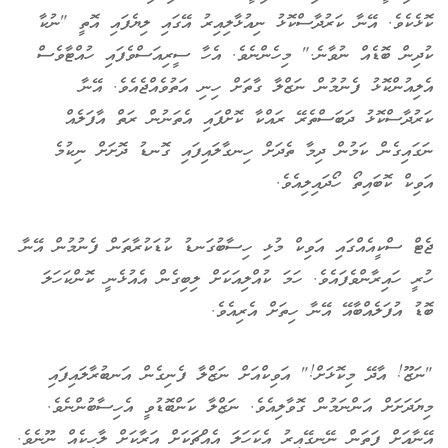
ކޮޅެކެވެ. އޭނާ ކަރުދާސްކޮޅު ނިއުޅާލިއިރު އޭގައި ލިޔެފައި އޮތީ "ނުކާ
ކުދިން ބޮޑެއް ނުވާނެ." މިހެންނެވެ. އެހާ ސީރިއަސްވެފައި ހުއްޓާވެސް
އެލިއުންކޮޅު ފެނުމުން ނަޒްލާ ގާތަށް ހިނި އަތުވެއްޖެއެވެ. އޭނާ
ކަރުދާސްކޮޅު ދަބަސްތެރޭ ރައްކާ ކޮށްފައި އެތަނުން ރަތް އާފަލެއް
ނަގައިގެން ކަމުން ދިމާ ތެދަށް ހިނގާލައިފައި ގޮނޑު ދޮށަށް ނިކުމެ
އަވިކް ކޮބައިތޯ ހޯދައިލިއެވެ.
ޖެޓް ސްކީއެއްގައި އަވިކް މުޅި ހިސާބުގަނޑު ކުޑަކުރާތަން ފެނުމުން އޭނާ
ހުރީ ހައިރާންވެފައެވެ. ހަމަ ކުއްލިއަކަށް ލިބިގެން އެއުޅެނީ ކޮންކަހަލަ
ބޮޑު އުފަލެއްބާއޭ އޭނާ ހިތަށް އެރިއެވެ.
"ނަޒޫ! އާދޭ މިކޮޅަށް!" އަވިކްއަށް ނަޒްލާ ފެނިގެން އަނބުރާލައިފައި
މިޔަދަށަށް އަންނަމުން ގޮވާލިއެވެ. ނަޒްލާ ކަންބޮޑުވީ އެހިސާބުންނެވެ.
އޭނާއަށް ފަތަން ނޭނގޭއިރު އެކަހަލަ އެއްޗަކަށް އަރާކަށް ލާހިކެއް ނޫނެވެ.