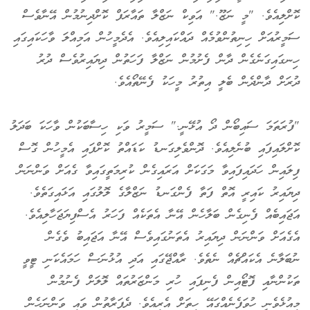
ކޮށްލިއެވެ. "މީ ނަޒޫ." އަވިކް ނަޒްލާ ތައާރަފް ކޮށްދިނުމުން އޭނާވެސް
ސަމީރުއަށް ހިނިތުންވުމެއް ދައްކައިލިއެވެ. އެދެމީހުން އަމިއްލަ ވާހަކައިގައި
ހިނގައިގަނެގެން ދާން ފެށުމުން ނަޒްލާ ފަހަތުން ދިޔައިރުވެސް ދުރު
ދުރަށް ދާންދެން ބެލީ އިތުރު މީހަކު ފެނޭތޯއެވެ.
"ފުރަތަމަ ސައިބޯން ދޯ އުޅޭނީ." ސަމީރު ވަކި ހިސާބަކުން ވާހަކަ ބަދަލު
ކޮށްލައިފައި ބުނެލިއެވެ. ދޮންވެލިގަނޑު ކަޑައްތު ކޮށްފައި އެމީހުން ގޮސް
ފިލައިން ހަދައިފައިވާ މަގަކަށް އަރައިގެން ކުރިމަތީގައިވާ ގެއަށް ވަންނަން
ދިޔައިރު ކައިރީ އޮތް ފަތާ ފެންގަނޑު ނަޒްލާގެ ލޮލުގައި އަޅައިގަތެވެ.
އަޖައިބެއް ފެނިގެން ބަލާހެން އޭނާ އެތަކެއް ފަހަރު އެސްފިޔަޖަހާލިއެވެ.
އެގެއަށް ވަންނަން ދިޔައިރު އެތަނުގައިވެސް އޭނާ އަޖައިބު ވެގެން
ނުބަލާނެ އެކައްޗެއް ނެތެވެ. ރާއްޖޭގައި އަދި އުޅުނަސް ހަމައެކަނި ޓީވީ
ތަކުންނާއި ފޮޓޯއިން ފެނިފައި ހުރި މަންޒަރުތައް ލޮލަށް ފެނުމުން
މިއުޅެވެނީ ހުވަފެނެއްގައޭ ހިތަށް އެރިއެވެ. ދެފަރާތުން ވައި ވަންނަހެން