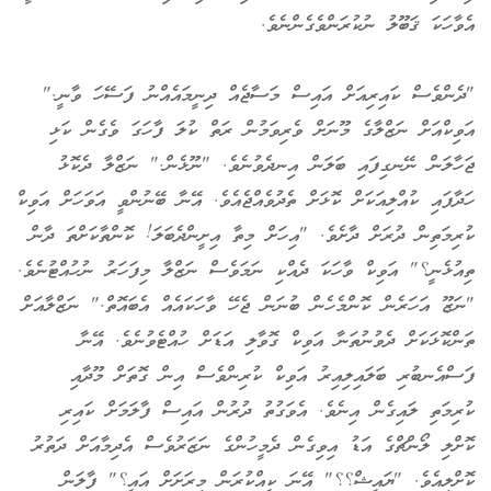
އެވާހަކަ ޤަބޫލު ނުކުރަންވެގެންނެވެ.
"ދެންވެސް ކައިރިއަށް އައިސް މަސާޖެއް ދިނީމައެއްނު ފަސޭހަ ވާނީ."
އަވިކްއަށް ނަޒްލާގެ މޫނަށް ވެރިވަމުން ރަތް ކުލަ ފާހަގަ ވެގެން ކަޅި
ޖަހާލަން ނޭނގިފައި ބަލަން އިނދެވުނެވެ. "ނޫޅެން." ނަޒްލާ ދެކޮޅު
ހަދާފައި ކުއްލިއަކަށް ކޮޅަށް ތެދުވެއްޖެއެވެ. އޭނާ ބޭނުންވީ އަވަހަށް އަވިކް
ކުރިމަތިން ދުރަށް ދާށެވެ. "އިހަށް މިތާ އިށީންދެބަލަ! ކޮންތާކަށްތަ ދާން
ތިއުޅެނީ؟" އަވިކް ވާހަކަ ދެއްކި ނަމަވެސް ނަޒްލާ މިފަހަރު ނުހުއްޓުނެވެ.
"ނަޒޫ އަހަރެން ކޮންމެހެން ބުނަން ޖެހޭ ވާހަކައެއް އެބައޮތް." ނަޒްލާއަށް
ތަންކޮޅަކަށް ދެވުނުތަނާ އަވިކް ގޮވާލި އަޑަށް ހުއްޓެވުނެވެ. އޭނާ
ފަސްއެނބުރި ބަލައިލިއިރު އަވިކް ކުރިންވެސް އިން ގޮތަށް މޫދާއި
ކުރިމަތި ލައިގެން އިނެވެ. އެވަގުތު ދުރުން އައިސް ފާލަމަށް ކައިރި
ކޮށްލި ލޯންޗްގެ އަޑު އިވިގެން ދެމީހުންގެ ނަޒަރުވެސް އެދިމާއަށް ދަތުރު
ކޮށްލިއެވެ. "ޔައީޝް؟؟" އޭނަ ކީއްކުރަން މިރަށަށް އައީ؟" ފާލަން