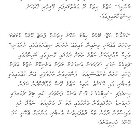
ބުނާނީ؟" ނަޒްލާ ނިތަށް ރޫ އަރުވާލައިފައި މޮޅިވެރި ގޮތަކަށް
އިސްޖަހާލައިފިއެވެ.
"ކަމްއޯން ނަޒޫ. ބޭކާރު ހިޔާލު ނުކޮށް މިތަނުން ފުރުޓް ކޮޅެއް ކާލަބަލަ.
މިކަހަލަ އެއްޗެހި ގިނައިން ކެއިމައޭ ދުޅަހެޔޮ ޞިއްހަތެއްގައި ހުރެވޭނީ."
އަވިކް ކުއްލިއަކަށް ނަޒްލާ އަތަށް ދަމާލައި ގޮނޑީގައި ބައިންދާފައި
ޗެރީއެއް ނަގައި ގަދަކަމުން އަނގައަށް ލަވަން އުޅެނިކޮށް ނަޒްލާ އަތުން
ޖަހައި ދުރަށް ބުރުއްސާލިއެވެ. ފުންމައިގެން ތެދުވެފައި އޭނާ ދުއްވައިގަތީ
އެނބުރި އައި ކޮޅަށެވެ. އަވިކް ނަޒްލާ ގޮސް ގެއްލޭންދެން ބަލަން
އިނދެފައި ސައިބޮއެގެން ގޮސް އަނެއް ފަރާތުގައި ހުރި ބީޗް ޗެއަރގައި
ހަށިގަނޑު ދަމާލައިގެން އަރާމުގައި އޮވެ ލޯ މަރާލިއެވެ. ނަޒްލާ ރުޅި
އައިސްގެން ދުވާނެ ތާކު ދުވެފައިވެސް އެނބުރި އަންނަން ޖެހޭނީ ހަމަ
އޭނާގެ ކައިރިއަށެވެ.