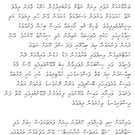
ތަންކޮޅަކަށް ދުވެލި އިރަށް ނަޒްލާ ވަރުބަލިވެގެން ހަލާކު ވާވަރު ވިއެވެ.
ނޭވާ ހަމައަކަށް އަޅުވަން މަސައްކަތް ކުރަމުން އޭނާ ހުރި ފިޔަވަޅު މަތީ
އިށީންދެލައިފިއެވެ. ޖެހިލާ ލުއި ރޯޅިތައް އައިސް ބީހެން ފެށުމާއެކު
ނިއްކުރީގައި ހަރުލި ދާތިކިތައް ނެތިދާން ނެގީ ސިކުންތު ކޮޅެކެވެ. އޭނާ
ދުރުން ފެންނަމުން ދިޔަ ބިއްލޫރި ފަދަ ސާފު މޫދަށް ނަޒަރު
ހުއްޓާލައިގެން އިނދެފައި ތެދުވެގެން މަޑު މަޑުން އެދިމާއަށް ދާން
ފެށިއެވެ. ވަކި ހިސާބަކުން ދެފައިވާން ކިބަ ދޫކޮށްލައިފައި ގޮސް ރާޅު
ބީއްސަމުން ދިޔަ ތެތް ފަސްގަނޑުގައި ހުއްޓިލިއެވެ. ކުދި ކުދި ރާޅުތައް
އައިސް އެދެފައިގައި ބޮސްދީފައި އަލުން ލޮނުގަނޑު ތެރެއަށް ދަތުރު
ފަށައެވެ. ވައިރޯޅި އައިސް އެމޫނުގައި ފިރުމަމުން ދޫކޮށްލައިފައި އޮތް ފަން
އިސްތަށިގަނޑު ވިހުރަމުން ދިޔައެވެ.
އަވިކްއަށް ނިދި ޖެހިލާފައި ހޭލެވުނު އިރަށް ފުރަތަމަވެސް ހިތަށް އައީ
ނަޒްލާއެވެ. "ނަޒޫ އަދިވެސް ނާންނަނީބާ؟" އޭނާ އާފުރެމުން ތެދުވެފައި