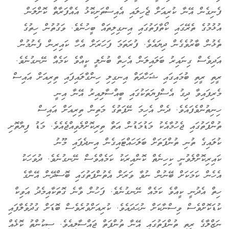
ފެނިގެން އޭނާ ކުރިއަށް ޖެހިލައި އެއިސްތަށިކޮޅު އެއްފަރާތް ކޮށްލަން
އުޅުމުގެ ތެރޭގައި ކޯތާފަތުގައި އިނގިލިތައް ބީހުނެވެ. ވަގުތުން ހިތުގެ
ތެޅުން ބާރުވެގެން ދިޔައެވެ. ފުރަތަމަ ފަހަރަށް އެހާ ކައިރިން ފެނުމުން
އަދިވެސް ގިނައިރު ބަލައިލަން އެހިތް ބުނެލީ ކީއްވެ ކަމެއް ނޭނގުނެވެ.
ރީތި ރީތި ބުމައިގައި ޝަހާދަތް އިނގިލި ހިންގާލައިފައި ތިރިއަށް އައިސް
މެރިފައިވާ ދިގު އެސްފިޔަތަކުގައި ބީއްސާލިއިރު އޭނާ އިނީ
ހިނިތުންވެފައެވެ. ދެން އެހިމަ ނޭފަތުގެ މަތިން ތިރިއަށް އައިސް
ތުންފަތުގައި ޖެހުމާއެކު މަޑުމަޑުން އަތް ތިރިކޮށްލެވިއްޖެއެވެ. މަޑު ފިޔާތޮށި
ކުލައިގެ ތުނި ތުންފަތަށް ބަލަހައްޓައިގެން އިނދެފައި މޫނު
ކައިރިކޮށްލެވުނީ ކިހިނެތް ކޮންއިރަކު ކަމެއްވެސް ނޭނގުނެވެ. ދުވަހަކު
އެހެން ކަމަކަށް ބޭނުން ނުވާ ވަރަށް އެތުންފަތުގައި ބޮސްދޭން އޭނާގެ
ހިތް އެދުނީ ކީއްވެ ކަމެއް ނޭނގުނެވެ. ފަހުން ވާނެ ގޮތަކާއިމެދު އަވިކް
ކުޑަކޮށްވެސް ވިސްނާކަށް ނުހަދައެވެ. ކުރިއަށްވުރެވެސް ބޮޑަށް ގުދުވެލާފައި
ނަޒްލާގެ ރީތި ތުންފަތުގައި އޭނާ ތުންފަތް ޖައްސާލިއެވެ. ސިކުންތު ކޮޅެއް