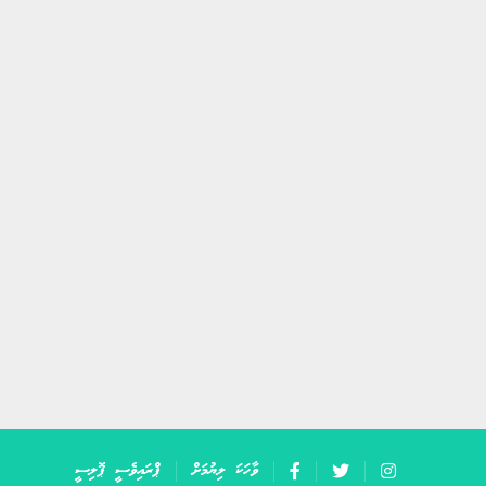
ހިތާމަވެރި
ވާހަކަ ލިޔުމަށް
ޕްރައިވެސީ ޕޮލިސީ