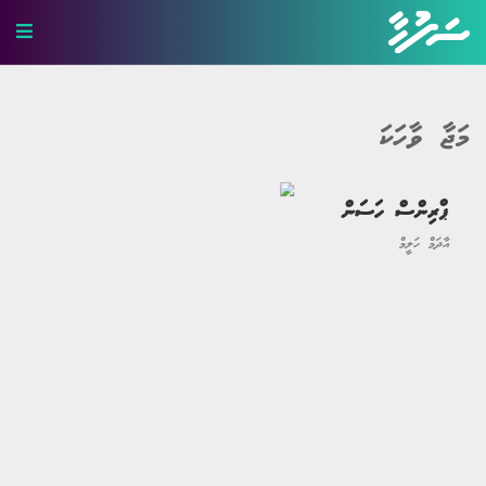
ހަޤީޤީ ވާހަކަ
މަޖާ ވާހަކަ
ބިރުވެރި ވާހަކަ
ކުރުވާހަކަ
ޕްރިންސް ހަސަން
އާދަމް ހަލީމް
އިބުރަތްތެރި ވާހަކަ
މަޖާ ވާހަކަ
ލޯބީގެ ވާހަކަ
ދީނީ ވާހަކަ
ދިގު ވާހަކަ