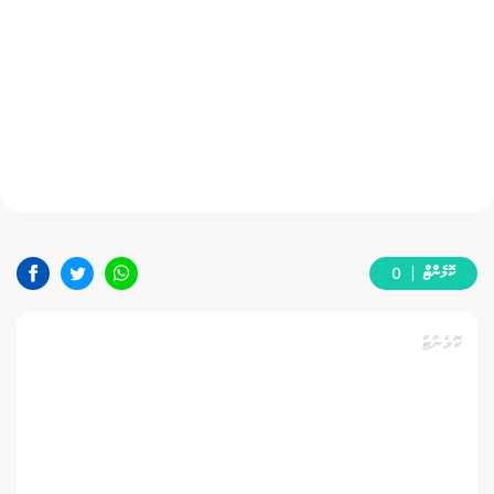
ކޮމެންޓް
0