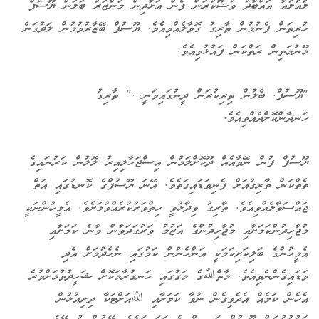
ލުއުލުއާ އައްބާދު ވުޟޫކުރަން ފެން އަޅާދިން މަންޒަރު ބަލަން ޔޫސުފް
ހުރިތަން ފެނުމުން ތާރިގު ގޮވާލެއްވިއެެވެ. ޔޫސުފް ބޭޒާރުވުމުން ލަދުގަނެ
މޫނުމަތިން ރަތްކަން ފައުޅުވިއެވެ.
"ޔޫސުފް. ބެލުން ތިރިކުރަން ދީނުގައިވަނީ..." ތާރިގު
ހަނދާންކޮށްދެއްވިއެވެ.
ޔޫސުފް ފުން ނޭވާއެއް ދޫކޮށްލަމުން އިސްޖަހާލިއިރު ލޮލުން ކަރުނައިގެ
ތެތްކަން ތާރިގުއަށް ފެނިވަޑައިގަތެވެ. އޭނަ ޔޫސުފްގެ ކޮނޑުގައި އަތް
ޖައްސަވާލެއްވިއެވެ. ތާރިގު ވިދާޅުވީ ހިތްވަރުކުރެއްވުމަށެވެ. އެމީހުންނަކީ
މުޖާހިދުންކަމަށާއި މުޖާހިދުންގެ އަޒުމު ވަރުގަދަވާން ވާނެ ކަމަށާއި
އެމީހުންގެ ބަލިކަށިކަމަކީ އަންހެނުން ކަމުގައި ނެހެދުމަށް އެދި
ވަޑައިގެންނެވިއެވެ. މާތްﷲގެ މަގުގައި ހަނގުރާމަކޮށް ޝަހީދުވުމަށްވުރެ
އެހެން ކަމެއް އެދެވިގެން ނުވާ ކަމަށާއި ﷲއަށްޓަކާ ދިރިއުޅުން