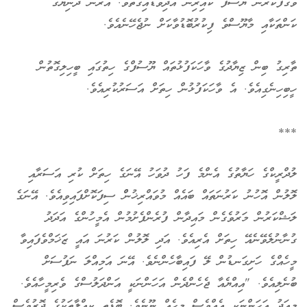
ވަގުފުކުރަން ޔޫސުފް ކައިރިން އެދިވަޑައިގަތެވެ. އޭރުން ދުނިޔޭގެ
ކަންތަކާއި މާޔޫސްވެ ފިކުރުބޮޑުވާކަށް ނުޖެހޭނެއެވެ.
ތާރިގު ބިން ޒިޔާދުގެ ވާހަކަފުޅުތައް ޔޫސުފްގެ ހިތުގައި ބީހިލިގޮތުން
ހީބިހިނެގިއެވެ. އެ ވާހަކަފުޅުން ހިތަށް އަސަރުކުރިއެވެ.
***
ލުދްރީކްގެ ހަޔާތުގެ އެންމެ ފަހު ދުވަހު އޭނަގެ ހިތަށް ކުރި އަސަރާއި
ލޮލުން އޮހުނު ކަރުނަތައް ބައެއް މުވައްރިޚުންް ސިފަކޮށްފައިވިއެވެ. އޭނަގެ
ލަޝްކަރުން މަރުވެގެން މައިދާން ފުރެންފެށުމުން އެމީހުންގެ އަދަދު
ގުނާނުލެވޭނެއޭ ހިތަށް އެރިއެވެ. އަދި ލޮލުން ކަރުނަ އައީ ޒަޚަމްވެފައިވާ
މީހެއްގެ ހަށިގަނޑުން ލޭ ފައިބާހެންނެވެ. އޭނަ އަމިއްލަ ނަފުސަށް
ބުނެލިއެވެ. "އިއްޔެއާ ޖެހެންދެން އަހަންނަކީ އަންދަލުސްގެ ވެރިމީހާއެވެ.
މިއަދު އަހަންނަކީ އެއްވެސް މީހެއް ނޫނެވެ. ބޮޑެތި ކިއްލާތަކުގެ ދޮރުވެސް