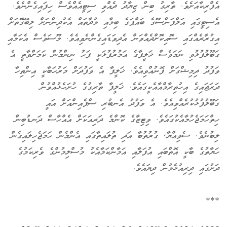
އެފްރިކާއަށެވެ. ތާރިގު ބިން ޒިޔާދު ދެއްވި ސިޓީއެއްވެސް ހިފައިގެންނެވެ.
އެސިޓީގައި އަލްފަންސޫގެ ބައްޕަގެ ބިމާއި މުދާތައް އެކުދިންނަށް ލިބޭގޮތަށް
އިގުރާރެއްގައި ސޮއިކޮށްދެއްވަން އެދިވަޑައިގެންނެވިއެވެ. މޫސަވެސް އެކަމާއި
ގަބޫލުފުޅުވި ނަމަވެސް ޚަލީފާގެ އަމުރުފުޅަކީ ފަހު ނިންމުން ކަމަށްވާތީ އެ
ވަފުދު ދިމިޝްގަށް ފޮނުއްވިއެވެ. ޚަލީފާ އެ ވަފުދަށް މަރުހަބާކީ އިންތިހާ
ދަރަޖައިގެ އިހުތިރާމްއާއެކީގައެވެ. ޚަލީފާ ތާރިގުގެ ހުށަހެޅުއްވުން
ގަބޫލުފުޅުކުރެއްވިއެވެ. އެ ވަފުދު އެނބުރި ސްޕެއިންއަށް އައީ
ހިތްހަމަޖެހުމާއެކުގައެވެ. ވިޓިޒާގެ ކޮންމެ ދަރިއަކަށް އެއްހާސް ދަނޑުބިން
ލިބުނެވެ. ސެވިއްޔާ, ގުރުތުބާ އަދި ތުލައިތާގައި އެންމެން ހަމަޖެހިލައިގެން
ހަޔާތުގެ ބާކީ އޮތްބައި އުފަލާއި އަމާންކަމާއެކު މުސްލިމުންގެ ވެރިކަމުގެ
ދަށުގައި ދިރިއުޅެމުން ދިޔައެވެ.
***