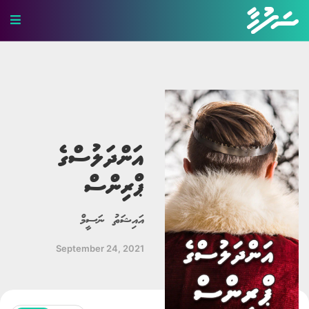
ހަޤީޤީ ވާހަކަ
ބިރުވެރި ވާހަކަ
ކުރުވާހަކަ
އަންދަލުސްގެ
އިބުރަތްތެރި ވާހަކަ
ޕްރިންސް
މަޖާ ވާހަކަ
އައިޝަތު ނަސީމް
ލޯބީގެ ވާހަކަ
September 24, 2021
ދީނީ ވާހަކަ
ދިގު ވާހަކަ