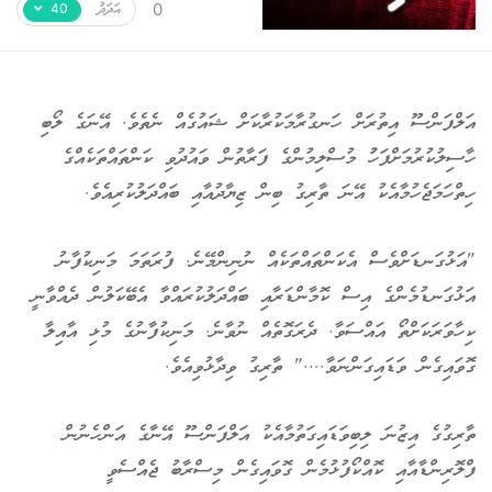
އަދަދު
ހިތާމަވެރި
0
40
އަލްފަންސޫ އިތުރަށް ހަނގުރާމަކުރާކަށް ޝައުގެއް ނެތެވެ. އޭނަގެ ލޯބި
ހާސިލުކުރުމަށްފަހުު މުސްލިމުންގެ ފަރާތުން ވައުދުވި ކަންތައްތަކެއްގެ
ހިތްހަމަޖެހުމާއެކު އޭނަ ތާރިގު ބިން ޒިޔާދުއާއި ބައްދަލުކުރިއެވެ.
"އަޅުގަނޑަށްވެސް އެކަންތައްތަކެއް ނުނިންމޭނެ. ފުރަތަމަ މަނިކުފާނު
އަޅުގަނޑުމެންގެ އިސް ކޮމާންޑަރާއި ބައްދަލުކުރައްވާ އެބޭކަލުން ދެއްވާނީ
ކިހާވަރަކަށްތޯ އައްސަވާ. ދެރަގޮތެއް ނުވާނެ. މަނިކުފާނުގެ މުޅި އާއިލާ
ގޮވައިގެން ވަޑައިގަންނަވާ...." ތާރިގު ވިދާޅުވިއެވެ.
ތާރިގުގެ އިޒުނަ ލިބިވަޑައިގަތުމާއެކު އަލްފަންސޫ އޭނާގެ އަންހެނުން
ފްލޮރިންޑާއާއި ކޮއްކޯފުޅުމެން ގޮވައިގެން މިސްރާބު ޖެއްސެވީ