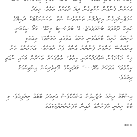
އަހަރެން ފެނުމުން ހުޅުވިގެން ދިޔަ ދުވަހެއް އައެވެ. މިއަދު
ހަމަޖެހިލައިގެން އިށީދެލާނެ ތަނެއްވެސް ނެތް. އަހަންނަށްޓަކާ ދުނިޔޭގެ
ހުރިހާ ދޮރުތައް ބަންދުވެއްޖެ. އޭ ބަދުނަސީބު މީހާއޭ. ކަލޯ ހީކުރަނީ
ދުނިޔޭގެ ހުރިހާ ބާރެއްވަނީ ކަލޭގެ އަތުގައި ކަމަށްތަ؟ މިއަދަކީ
އިރުއޮއްސޭ މަންޒަރު ފެންނާނެ އެންމެ ފަހު ދުވަހެވެ. .އަހަރެންގެ މަރު
މިހާ މަޑުމަޑުން ބައްދަލުކުރަނީ ކީއްވެ؟ އެއްފަހަރާ އަހަރެން ޖަހައި ނުގަތީ
ކީއްވެތަ؟ އަވަހަށް އާދޭ....." ލުދްރީކްގެ މޮޅިވެރިކަން އިންތިހާއަށް
ދިޔައެވެ.
އިސްލާމް ދީނުގެ މުޖާހިދުން އަނެއްކާވެސް އަލިގަދަ ބާބެއް ލިޔެފިއެވެ. މި
ބާބު ލިޔުނީ ކާފަރުންގެ ލެއިން ކާފަރުންނަށްޓަކައެވެ.
***