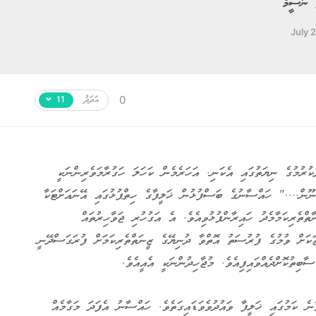
 ނަސީމް
July 
އަދަދު
0
11
ުރުމުގެ ނިޔަތުގައި އެކަނި. އަހަރެމެން ކަހަލަ ހަގުރާމަވެރިންނަކީ
ޫން...." ހައްސާނުގެ ބަސްފުޅުން ޚަލީފާގެ ހިތްޕުޅުގައި އޭނައަށްޓަކާ
ތްތެރިކަމާމެދު ހައިރާންފުޅުވިއެވެ. އެ އަގުހުރި ޖަވާހިރުތައް
ަކަށް ވުމުގެ ފުރުސަތު އޮތްވާ ދުނިޔޭގެ ޒީނަތްތެރިކަމަށް ފުރަގަސްދޭނީ
ިތުކޮށްދެއްވައިފިއެވެ. މުޖާހިދުންނަކީ އެއީއެވެ.
 ކަމުގައި ޚަލީފާ ވައުދުވެވަޑައިގަތެވެ. ހައްސާނު އެފަދަ މަގާމެއް