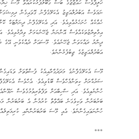
ޚަލީފާވެސް ހައްޖާޖުގެ ބަސް ގަބޫލުފުޅުކުރައްވާ މޫސަ ޚިޔާނަ
ނަމަވެސް އަބުދުލްއަޒީޒު އެކަލޭގެފާނު ގޮވައިގެން ދިމިޝަގަށް
ހެއްކެއް ހުށަހެޅުއްވިއެވެ. އަދި އެކަލޭގެފާނު ދީނަށްޓަކާ ކޮށް
އިމްތިޔާޒުތަކެއްވެސް އޮންނަން ޖެހޭނެކަމަށް ވިދާޅުވިއެވެ. އަ
ދީނާރު ދައްކަވަން ޖެހޭނެއެވެ. މޫސައަށް ދެއްކެވުނީ އޭގެ ދެބ
އަބުދުލްއަޒީޒުގެ ޖީބުފުޅުންނެވެ.
މޫސަ އެކަލޭގެފާނުގެ މަދަދުގާރާއިއެކު ފުސްތާތަށް ވަޑައިގެން
ސަރުކާރަށް ކިތަންމެހާވެސް ބޮޑުވިއެވެ. އެހާވެސް އެކަލޭގެފާ
ހުންނެވިއެވެ. އަދި ސާހިބާއަށް ވަފާތެރިވުމުގެވެސް ނަމޫނާއެ
ބަރުބަރުން ވަކިވެގަނެ ބަޣާވާތް ކުރުމުން އެ ބަރުބަރުން މައި
ހުންނަވައިގެންނެވެ. އެއީ މޫސަ ބަރުބަރުންނާއި ކުރިމަތިލެއްވ
***