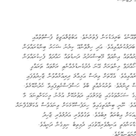
ޫނުގެ ބަލިމަޑުކަން ފެތުރުނެވެ. އަބުޒުލްއަޒީޒު ފުސްތާތުއާއި
ަދަލުކުރެއްވިއެވެ. އަދި ހިލްވާންއޭ ކިޔުނު ޝަހަރު ބިނާކުރައްވަން
ރުއްތައް އިންދަވާ މޭބިސްކަދުރު ދަނޑުތައް ހައްދަވާ ފެހިކުރައްވަން
ޯއްދަވާ މިންވަރަށް އޭނަ މެދުކެނޑުމެއްނެތި ރަށްތައް ތަރައްގީ
ރެއްވިއެވެ. އެގޮތަށް ވިޔަސް އަމިއްލަ ދިރިއުޅުއްވުން ޒާހިދުވެފައި
ސް ދީނާރެވެ. ތުރުކުރެއްވީ ބާވެ ހަސްފަސްނެތިފައިވާ ހެދުންކޮޅެވެ.
ިގެ ސަހަރާތަކުގައި ޖަމަލުގައި ދަތުރުކޮށް އުޅުނު މީހަކަށްވިނަމަ މާ
އެވެ. ނޫނީ ބިންމަތީގައިވާ ހިރަފުސްކޮޅަކަށް ވިނަމަވެސް އެކަލޭގެފާނަށް
އަކަށް އިބުރަތް ލިބެއެވެ. ތަގުވާވެރި އަދުލުވެރި ޒާހިދު
ކަންމަތީ އަނިޔާވެރިގޮތުގައި ދެމިތިބެ ނިމިގެން ދަނީއެވެ.
ނަވަނިކޮށެވެ.