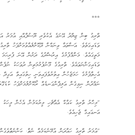
***
ތާރިގު ބިން ޒިޔާދު އޭނަގެ އެކުވެރި ޔޫސުފްއާއި އުމަރު އަހު
ވަޑައިގަތެވެ. އަސްތައް ވިނަކާން ދޫކޮށްލެއްވުމަށްފަހު ތާރިގ
މަތީގައެވެ. މަންމާފުޅުގެ އިރުޝާދުގެ ދަށުން އޭނަ ފުރިހަމަ މ
ވަޑައިގަންނަވައެވެ. ތާރިގުގެ މޫނުފުޅުމަތިން ދުވަހަކު ނުފެން
އެހިތްޕުޅުގެ ހަމަޖެހުން އިތުރުވެފައިވަނީ ހިތުގައިވާ އަގީދާ 
ނަމާދުން ނިމިގެން އަލިފާންގަނޑެއް ރޯކޮށްލުމަށްފަހު ކުޑަގޮތަކ
"މިހާރު ތާރިގު ކައްކާ އެއްޗެހި މީރުކަމުން އެހެން މީހަކު 
އަނގައިގާ ޖެހިއެވެ.
"އުމަރު ތާރިގު ހައްދަން އުޅޭނެކަމެއް ނެތް. ކަންނެތްވެގެނ