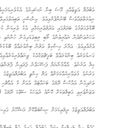
އަބުދުލް އަޒީޒުއާއި މޫސަ ބިން ނުސައިރުގެ އެކުވެރިކަމަކީވ
ނިއުމަތްތައްވެސް ބޭނުންފުޅުވިއެވެ. އިންސާނީ ތަބީއަތުގައިވާ
ބޮޑާވެގަތުމުގެ ބަދަލުގައި އަދުލުވެރިކަމާއި އެކު ވެރިކަން ކު
އަހަރުވަންދެން ރައްޔިތުންގެ ލޯބި ލިބިވަޑައިގެން ހުންނެވި 
އެޅުއްވިއެވެ. އަމްރު މިސްކިތް އަލުން ބިނާކުރައްވާ ބޮޑުކުރެއ
ގަނޑުވަރެއް ބިނާކުރައްވާ ބަގީޗާތަކާއެކު ޒީނަތްތެރިކުރެއް
ކިޔާ އުޅުނެވެ. އާއްމުންނަށް ފަސޭހަވާނެ ފަަދައިން ފާލަންތައް
ގަރުނުގެ މުވައްރިޚެއްކަމަށްވާ އަލް ކިންޒީ އަބުދުލްއަޒީޒުގެ 
ވަށައިގެން އެއްހާސް ދޮލަގު ބަހައްޓަވާ އެއަށް ކާ އެއްޗެހި އ
ވަޒަންވެރިވި ގަބީލާތަކަށް ކޮންމެ ދުވަހަކު ސަތޭކަ ދޮލަގު ފޮނ
އަބުދުލްއަޒީޒުގެ ދީލަތިކަމަށް ނިސްބަތްކޮށް މަޝްހޫރު ގައިސް
"ދެޓް އިޒް ލައިލާސް ސަން އަބުދުލް އަޒީޒު އެޓް ބަބިލޮން