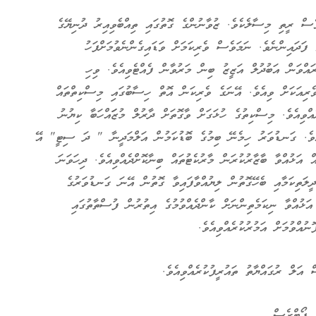
ެސް ރީތި މިސާލެކެވެ. ޒުވާނުންގެ ގޮތުގައި ތިއްބެވިއިރު ދުނިޔޭގެ
 ފަދައިންނެވެ. ނަމަވެސް ވެރިކަމަށް ވަޑައިގެންނެވުމަށްފަހު
ރައްވަން އަބުދުލް އަޒީޒު ބިން މަރުވާން ފެއްޓެވިއެވެ. ވިހި
ވެރިއަކަށް ވިއެވެ. އޭނަގެ ވެރިކަން އޮތް ހިސާބުގައި މިސްކިތްތައް
ްވިއެވެ. މިސްކިތުގެ ހުޅަގަށް ވާގޮތަށް ދާރުލް މުޒަައްހަބާ ކިޔުނު
ވިއެވެ. ގަނޑުވަރު ހިމެނޭ ބިމުގެ ބޮޑުކަމުން އަލްމަދީނާ " ދަ ސިޓީ" އޭ
 އަޅުއްވާ ބާޒާރުކުރަން މާރުކެޓުތައް ބިނާކޮށްދެއްވިއެވެ. ދިހަވަނަ
ދީލަތިކަމާއި ބެހޭގޮތުން ލިޔުއްވާފައިވާ ގޮތުން އޭނަ ގަނޑުވަރުގެ
ަޅުއްވާ ނިކަމެތިންނަށް ކާންދެއްވުމުގެ އިތުރުން ފުސްތާތުގައި
ުއްވުމަށް އަމުރުކުރެއްވިއެވެ.
 އަލް ރުގައްޔާތު ތައުރީފުކުރެއްވިއެވެ.
 ފޯޓްރެސް