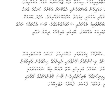
ތްތެރިވީކަމަށް ނިންމަވާ ދަން ޖައްސަވަން ހުކުމް ކުރެއްވިއެވެ.
 ވަޑައިގެން އެކަލޭގަފާނާއި އެއްކޮޅަށް ވަކާލާތު ކުރައްވާ އެތައް
ދެއްވި އަގުހުރި ޚިދުމަތް ހަދާންކޮށްދެއްވިއެވެ. އެފަދަ ބޭކަލަށް
ބުދުލްމާލިކު މާފުދެއްވީ ޝަރުތަކާއެކުގައެވެ. މޫސަ އެއްލައްކަ ރަނުގެ
ައިކުޅަ އެއްބަޔެވެ. ބާކީހުރި ބައިލައްކަ ދީނާރު ދެއްވީ
 އެބޭފުޅާގެ ޚިދުމަތުގައި ހުންނެވިއެވެ. މޫސަގެ ބޭނުންތެރިކަން
ނުގެ ވިސްނުންފުޅު ތޫނުވެފައި ދާއިރާތައް ހިންގަވާނެ ގާބިލުކަން
ކެވެ. ބަރްގާގެ ކައިރީގައި އޮތް ދާރްނާ ކިޔާ ސަރަހައްދުގައި
ތިރިކުރައްވާ ބަލިކުރެއްވީވެސް މޫސަ ކޮމާންޑަރެއްގެ ގޮތުގައި
ި ފުރަތަމަ ފަހަރެވެ. ފުރަތަމަ ތަޖުރިބާއެވެ.