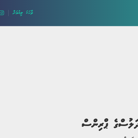
ވާހަކަ ލިޔުމަށް
ލޯބީގެ ވާހަކަ
ދީނީ ވާހަކަ
ދިގު ވާހަކަ
ހިތާމަވެރި
ަލުސްގެ ޕްރިންސް