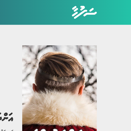
ކެޓަގަރީތައް
ހަޤީޤީ ވާހަކަ
ބިރުވެރި ވާހަކަ
ކުރުވާހަކަ
އިބުރަތްތެރި ވާހަކަ
އަންދ