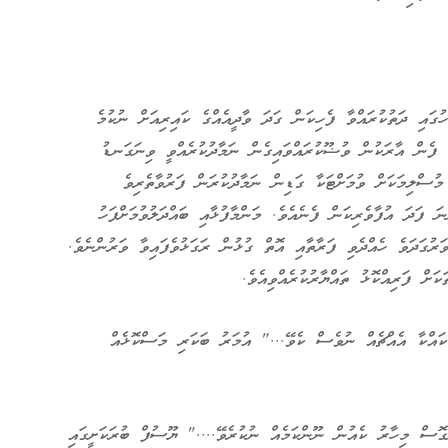
ގައި ދަތުކުރައްވާ ފެހިކަން ގަދަ ވާދީއެއްގެ ކައިރިއަށް ނުކުމެ
ު ފެން އާރަކުން ވުޟޫކުރައްވައިގެން ނަމާދުކުރެއްވީ ވިނަގަނޑު
ުސްލިމަކަށް ވުމަށްޓަކާ ގަޑިން ނަމާދުކުރަން ފަރުވާތެރިވެ
ނަ ފަދަ އުފާވެރިކަން ފެނެއެވެ. މަންމާފުޅާއި ބައްދަލުވުމަށްފަހު
ވަރުގަދަވެ ހެއްދެވި ފަރާތާއި އޮތް ގުޅުން ރަގަޅުވެފައިވާ ވަރުންނެވެ.
ަށް ފަރިއްކޮޅު ތައްޔާރުކުރެއްވިއެވެ.
ކައްކާ އެއްޗެއް ނުވެސް ކެވޭ..." އުމަރު ބަކަރި މަސްކޮޅެއް
ްގޮސް މިހާރު ކެއުން ނޫންކަމެއް ނުކުރެވޭ...." ޔޫސުފް ބުރަކަށީގައި