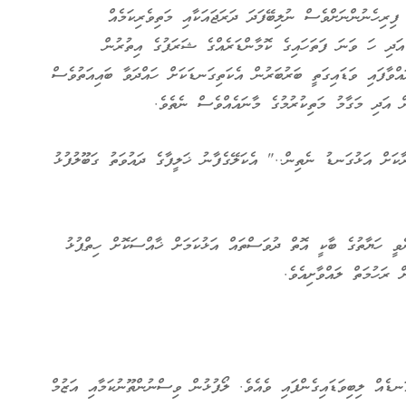
ިރިހެނުންނަށްވެސް ނުލިބޭފަދަ ދަރަޖައަކާއި މަތިވެރިކަމެއް
 އަދި ހަ ވަނަ ފަތަހައިގެ ކޮމާންޑަރެއްގެ ޝަރަފުގެ އިތުރުން
އްވާފައި ވަޑައިގަތީ ބަރުބަރުން އެކަތިގަނޑަކަށް ހައްދަވާ ބައިއަތުވެސް
ް އަދި މަގާމު މަތިކުރުމުގެ މާނައެއްވެސް ނެތެވެ.
ާކަށް އަޅުގަނޑު ނެތިން.." އެކަލޭގެފާނު ޚަލީފާގެ ދައުވަތު ގަބޫލުފުޅު
ވީ ހަޔާތުގެ ބާކީ އޮތް ދުވަސްތައް އަޅުކަމަށް ޚާއްސަކޮށް ހިތްޕުޅު
 ރަހުމަތް ލައްވާށިއެވެ.
ެއް ލިބިވަޑައިގެންފައި ވެއެވެ. ލޯފުޅުން ވިސްނުންތޫނުކަމާއި އަޒުމް