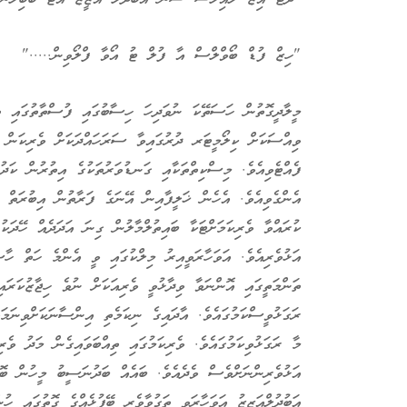
"ހިޒް ފުޑް ބޯވްލްސް އާ ފުލް ޓު އޯވާ ފްލޯވިން....."
މީލާދީގޮތުން ހަސަތޭކަ ނުވަދިހަ ހިސާބުގައި ފުސްތާތުގައި ތާއ
ވިއްސަކަށް ކިލޯމީޓަރ ދުރުގައިވާ ސަރަހައްދަކަށް ވެރިކަން ބ
ފެއްޓެވިއެވެ. މިސްކިތްތަކާއި ގަނޑުވަރުތަކުގެ އިތުރުން ކަދު
އެންގެވިއެވެ. އެހެން ޚަލީފާއިން އޭނަގެ ފަރާތުން އިބުރަތް ހ
ކުރައްވާ ވެރިކަމަށްޓަކާ ބައިތުލްމާލުން ގިނަ އަދަދެއް ހޭދަކު
އަޅުވެރިއެވެ. އަވަހާރަވީއިރު މިލްކުގައި ވީ އެންމެ ހަތް ހާ
ތަންމަތީގައި އޮންނަވާ ވިދާޅުވީ ވެރިއަކަށް ނުވެ ހިޖާޒުކަރައ
ރަގަޅުވީސްކަމުގައެވެ. އާދައިގެ ނިކަމެތި އިންސާނަކަށްވިނަމަ
މާ ރަގަޅުވިކަމުގައެވެ. ވެރިކަމުގައި ތިއްބަވައިގެން މަދު ވެރި
އަޅުވެރިންނަށްވެސް ވެދެއެވެ. ބައެއް ބަދުނަސީބު މީހުން ބޮޑާ
އަބުދުލްއަޒީޒު އަވަހާރަވީ ތަގުވާވެރި ބޭފުޅެއްގެ ގޮތުގައި ހުން