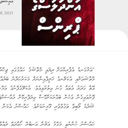
އައިޝަތު
26, 2021
"އަޅުގަނޑު އެފްރިކާއަށް ދިޔައީ މާތްﷲގެ ހައްގުގައި ޖިހާދުކ
މާތްﷲއަށާއި އެކަލާނގެ ޚަލީފާއިންނަށް މަކަރުހަދާނެ ބަޔެއްނ
އޮތް ގަދަރު އެތައް ގުނަ އިތުރުވިއެވެ. އެކަލޭގެފާނުގެ އަމާނާ
ފޮރުވައިގެން އެހެން ބައްރަކަށްގޮސް ވިޔަފާރިކޮށް މުއްސަންޖ
ﷲދެކެ ލޯބިވާ ތަގުވާވެރި މޫމިނަކަށެވެ. ހައްސާނު އެކަން ސާބ
ހައްސާނު ހުންނެވި މަގާމު އަލުން އަނބުރާ ހޯއްދަވާ ދެއްވާނެ