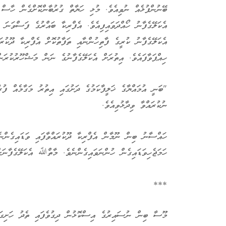
ބޭނުންފުޅެއް ނުވިއެވެ. މުޅި ހަޔާތް ގުރުބާންކޮށްގެން ހާސް ފ
އެކަލޭގެފާނު ހޯއްދަވައިފިއެވެ. އެފްރިކާ ބައްރުގެ ފަސްވަނަ
އެކަލޭގެފާނު ކުރީގެ ފާތިހުންނާއި ތަފާތުކޮށް އެފްރިކާ ދޫކުރަ
ހިއްޕަވާފައެވެ. އިތުރަށް އެކަލޭގެފާނުގެ ނަން މަޝްހޫރުކުރަނ
"ބަނީ އުމައްޔާގެ ޚަލީފާކަމުގެ ދަށުގައި އިތުރު މަގާމެއް ފުރ
ނުކުރައްވާ ވިދާޅުވިއެވެ.
ހައްސާނު ބިން ނޫމާން އެފްރިކާ ދޫކުރައްވާފައި ވަޑައިގެންނެ
ހަމަޖެހިވަޑައިގެން ހުންނަވައިގެންނެވެ. މާތްﷲ އެކަލޭގެފާނަށް
***
މޫސާ ބިން ނުސައިރުގެ އިސްކޮޅުން ދިގުވެފައި ތެދު ހަށިގަނޑ