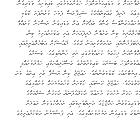
ވާނަކަށް ވެ ވަޑައިގަތުމަށްފަހު ހަގުރާމަތަކުގައި ބައިވެރިވެ ވަޑައިގެން
ްވިއެވެ. ޚަލީފާ މުއާވިޔާއާއެކު ސައިޕްރަސް ފަތަހަ ކުރުންފަދަ ބޮޑެތި
ާކުރައްވަމުންގޮސް އެންމެ މައްޗަށް އަރާ ވަޑައިގެން ރަސްކަން ކުރައްވާ
ުދުލްމާލިކު ބިން މަރުވާން ޚަލީފާއަކަށް އަދި އަބުދުލްއަޒީޒު ބިން
ބޭފުޅުންނާއި ރަހުމަތްތެރިކަން އޮތެވެ. ޚާއްސަކޮށް އަބުދުލްއަޒީޒުއާއި
އްވާންދެން ޚިދުމަތް ކުރެއްވުމުގައި ދެމި ހުންނެވިއެވެ. ބަސަރާގެ
ްވުމަށްފަހު ބަސަރާގެ ބައިތުލްމާލުގެ މަސްއޫލިއްޔަތާއި ހަވާލުކުރެއްވީ
ިތުބާރެއްގެ ބޮޑުކަމުންނެވެ. ހައްޖާޖު ބިން ޔޫސުފް މުޅި އިރާގު ކަރަ
ގައެވެ. ހައްޖާޖު މޫސައާއި ދެކޮޅަށް ތުހުމަތުތަކެއް ކުރެއްވިއެވެ.
ވާ ކަމަށް ތުހުމަތު ކުރައްވާ އެކަލޭގެފާނަށް އެކަމުން ސަލާމަތްވެ
ޑައިގަތުމުން ހައްޖާޖުގެ އަނިޔާވެރިކަމާއި ރަހުމްކުޑަކަން ރަގަޅަށް
ުކުމެ ވަޑައިގެން ދަތުރުކުރެއްވިއެވެ. އަދި ފުސްތާތުން އަބުދުލްއަޒީޒުގެ