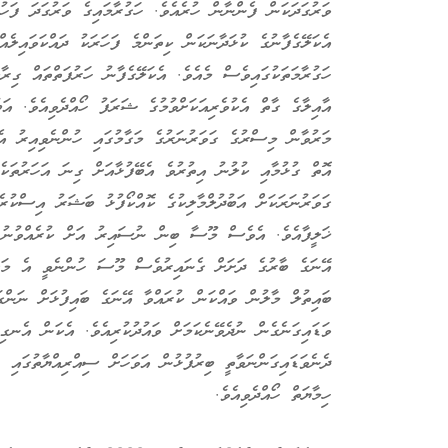
ވަރުގަދަކަން ފެންނާން ހުރެއެވެ. ހަގުރާމައިގެ ވަރުގަދަ ފަހުލަ
އެކަލޭގެފާނުގެ ކުޅަދާނަކަން ކިތަންމެ ފަހަރަކު ދައްކަވައިލެއ
ހަގުރާމަތަކުގައިވެސް މެއެވެ. އެކަލޭގެފާނު ހަރުފަތްތައް ގިރ
އާއިލާގެ ގާތް އެކުވެރިއަކަށްވުމުގެ ޝަރަފު ހޯއްދެވިއެވެ. އަބ
މަރުވާން މިސްރުގެ ގަވަރުނަރުގެ މަގާމުގައި ހުންނެވިއިރު އެދެ
އޮތް ގުޅުމާއި ކުލުނު އިތުރުވެ އެބޭފުޅާއަށް ގިނަ އަހަރުތަކެ
ގަވަރުނަރަކަށް އަބުދުލްމާލިކުގެ ކޮއްކޯފުޅު ބަޝަރު އިސްކުރެއ
ޚަލީފާއެވެ. އެވެސް މޫސާ ބިން ނުސައިރު އަށް ކުރެއްވުނު އ
އޭނަގެ ބާރުގެ ދަށަށް ގެނައިރުވެސް މޫސަ ހުންނެވީ އެ މަގާމު
ބައިތުލް މާލުން ވައްކަން ކުރައްވާ އޭނަގެ ބައިފުޅަށް ނަންގަ
ވަޑައިގަނެގެން ނުދެވޭނެކަމަށް ވައުދުކުރިއެވެ. އެކަން އެނގިވަ
ދެނެވަޑައިގަންނަވާތީ ބިރުފުޅުން އަވަހަށް ސިއްރިއްޔާތުގައި ނ
ހިމާޔަތް ހޯއްދެވިއެވެ.