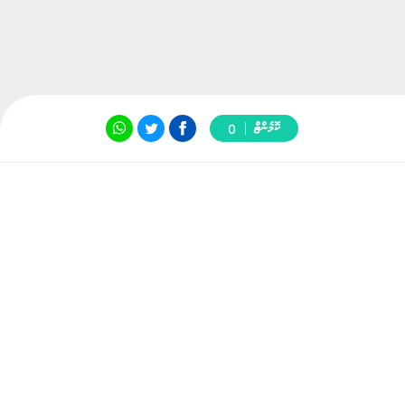
ކޮމެންޓް
0