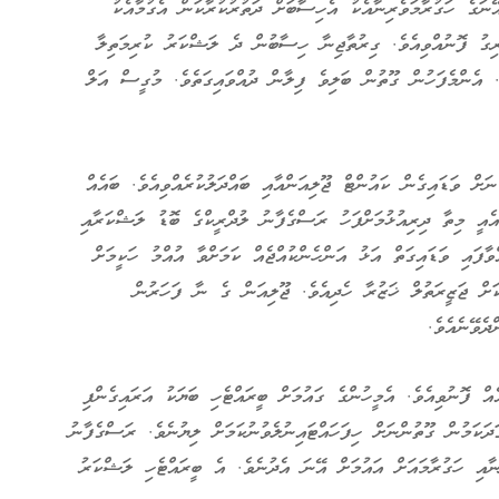
އޭނަގެ ހަގުރާމަވެރިނާއެކު އެހިސާބަށް ދަތުރުކުރާކަން އެގުމާއެކު
ާރިގު ފޮނުއްވިއެވެ. ގިރުތާޖިނާ ހިސާބުން ދެ ލަޝްކަރު ކުރިމަތިލާ
ެ. އެންމެފަހުން ގޫތުން ބަލިވެ ފިލާން ދުއްވައިގަތެވެ. މުގީސް އަލް
ށް ވަޑައިގެން ކައުންޓް ޖޫލިއަންއާއި ބައްދަލުކުރެއްވިއެވެ. ބައެއް
ެއީ މިތާ ދިރިއުޅުމަށްފަހު ރަސްގެފާނު ލުދްރީކްގެ ބޮޑު ލަޝްކަރާއި
ވާފައި ވަޑައިގަތް އަޅު އަންހެންކުއްޖެއް ކަމަށްވާ އުއްމު ހަކީމަށް
ަށް ޖަޒީރަތުލް ޚަޒުރާ ހެދިއެވެ. ޖޫލިއަން ގެ ނާ ފަހަރުން
ދެވޭނެއެވެ.
ް ފޮނުވިއެވެ. އެމީހުންގެ ގައުމަށް ބީރައްޓެހި ބަޔަކު އަރައިގެންފި
ދަކަމުން ގޫތުންނަށް ހިފަހައްޓައިނުލެވުނުކަމަށް ލިޔުނެވެ. ރަސްގެފާނު
ނާއި ހަގުރާމައަށް އައުމަށް އޭނަ އެދުނެވެ. އެ ބީރައްޓެހި ލަޝްކަރު