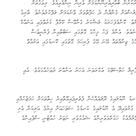
ކުރުން ބުއްދިވެރިނޫންކަމަށް ވެރިން ނިންމެވިއެވެ. މިވަގުތަށް
ުސްއަށް ގެންދާން ދެ ހަފްތާވަރު ވާނެކަމަށް ލަފާކުރެވުނެވެ. ތާރިގު
ށެވެ. ކޮންމެފަހަރަކު ލަޝްކަރު ގެންގޮސް ކޭމްޕް ކުރުވާފައި އަނެއްކާ
ާނެއެވެ. އެންމެ ފަހު މީހާގެ ގޮތުގައި ސަބްތާއިން ފުރާނީވެސް
ެއްގެ ޒިންމާތައް އޭނަ އޭގެ ފުރިހަމަ ގޮތުގައި ކޮނޑުގައި އަޅުއްވާ
ރީލް ހަތްސަތޭކަ އެގާރަވަނަ އަހަރު އަންގާރަ ދުވަހެއްގައެވެ. އެއީ
ު ނޫކުލައިގެ ދޫލައެއްހެން ފެތުރިފައިއޮތްއިރު ހިތްތަކަށް ހަމަޖެހުމާއި
ް ގުޅުވައިދޭ އެ ނޫކުލައިގެ ކަނޑުގެ ސަތަހައަށް އިރުގެ އަލިކަން އެޅި
ާލުމާއެކު ހަގުރާމަވެރިންގެ ޝައުގުވެރި ނަޒަރު ހުއްޓުނީ ސްޕެއިންގެ