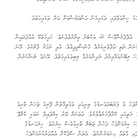
ކު ހިންގަވާފައި ވަޑައިގެން އަންދަލުސްއަށް އަރާ ވަޑައިގަތެވެ.
ެ. އުފާފުޅުންގޮސް ﷲ އަކްބަރު ވިދާޅުވެވުނެވެ. ހަގީގަތެކޭ އެއްފަދައިން
ުރަން ދަތި އުފާވެރިކަމެއް ގެނެސްދީފިއެވެ. އެއީ ރަގަޅު ފާލެކެވެ. އޭނަ
ހަ ލިބޭނެކަމާއިމެދު ޔަގީންކަމެއް ލިބިވަޑައިގަތެވެ. އޭނަގެ ލަޝްކަރުން
ށްފަހު އެ ފަރުބަދަގަނޑުގެ ތިރީގައި ވަގުތީގޮތުން ފޭލިގެ ޖަހަން ތާރިގު
 މަތީގައި ކޭމްޕްކުރެއްވުމެވެ. އެތަނަށް އޭރު ކިޔާފައިވާ ނަމަކީ ކާލްޕޭ
ަހަ ކިޔުމަށްފަހު ފަހުން ޖަބަލް ތާރިގުވެސް ކިޔުނެވެ. ހިލަގަނޑުގެ
ައި ގާތައް ގިނަކަމުންނެވެ. އެތަން ސާފުކޮށް އެއްވަރުކުރުމަށްފަހު