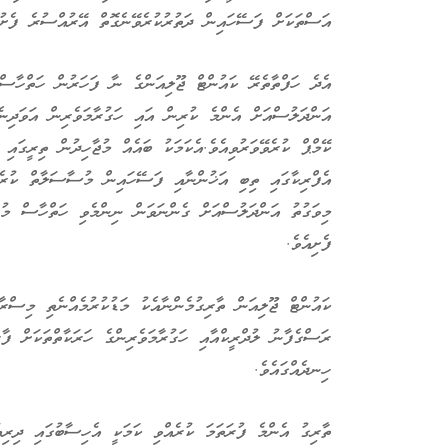
އަސްތަކަށް ފަސޭހައިން ދަތުރުކުރެވޭނެގޮތް އޭރުއްސުރެ ފެށުނ
އެދެ ހަފްތާތެރޭ ކައުންޓް ޖޫލިއަންގެ ނާ ފަހަރުން ހަތްހާސް 
އަންދަލުސްއަށް އެންމެ ކުރިން އައި ހަގުރާމަވެރިން އަވަދިނެ
ކޭމްޕް ކުރެވޭވަރުވިއެވެ.އެކަމަކު ބައެއް މުޖާހިދުން ތިރީގައި
އެފްރިކާގައި ތިބި އަޚުންނާއި ފަސޭހައިން މުސާސަލާތް ކުރެ
މިވަގުތު އަންދަލުސްއަށް ގެންނަވަން ނިންމެވި ހަތްހާސް މުޖާ
ފެށިއެވެ.
ކައުންޓް ޖޫލިއަން ތާރިގުމެންނާއެކު މަޑުކުރުމެއްނެތި މިސް
ރަސްގެފާނު ލުދްރީކްއާއި ހަގުރާމަވެރިންގެ ހަރަކާތްތަކަށް ފ
ހިނދެއްގައެވެ.
ތާރިގު އެންމެ ފުރަތަމަ ކުރެއްވި ކަމަކީ އެހިސާބުގައި ދިރިއ