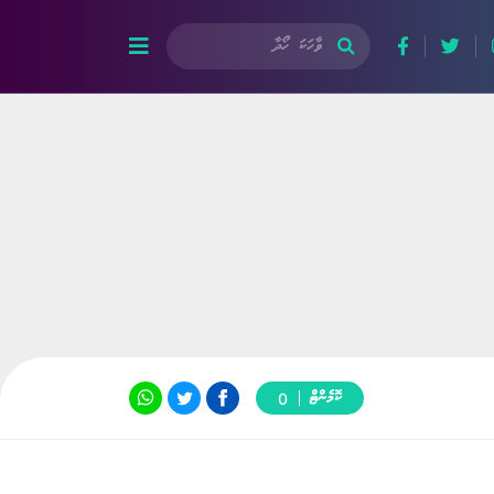
ކޮމެންޓް
0