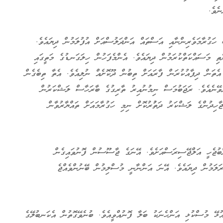
ެވެ.
ހަގުރާމަވެރިންނާއި އަސްތައް އަންދަލުސްއަށް އުފުލަމުން ދިޔައެވެ.
ތި މަސައްކަތްކުރަމުން ދިޔައެވެ. އެންމެފަހުން ހިލަގަނޑުގެ މަތީގައި
 އެތަން ދިފާއުކުރަން ފާރައަށް ތިބުން ދޫކޮށެއް ނުލިއެވެ. އެތާ ތިބެގެން
ވޭނެއެވެ. ރަޖަބުމަސް ނިމުނުއިރު ތާރިގުގެ ބާރަހާސް ލަޝްކަރުން
ހިދުންގެ ލަޝްކަރު ދަތުުރުކޮށް ނިމި ހަގުރާމައަށް ތައްޔާރުވާން
ރާބުޖެހީ އަލްޖޭސިރަސްއަށެވެ. އޭނަގެ ޖާސޫސުން ފޮނުވައިގެން
ާރަލަމުން ދިޔައެވެ. އޭނަ އަންނާނީ މުސްލިމުން ބޭނުންވެއްޖެ
ުޅޭ މުސްކުޅި އަންހެނަކު ބަލާ ފޮނުއްވީއެވެ. ބުނެވޭގޮތުން އެކަނބުލޭގެ