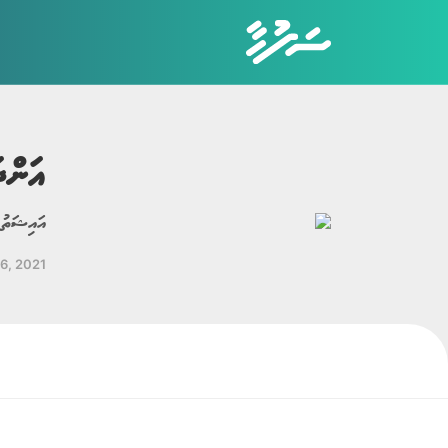
އަންދ
ކެޓަގަރީތައް
ހަޤީޤީ ވާހަކަ
އައިޝަތު
ބިރުވެރި ވާހަކަ
26, 2021
ކުރުވާހަކަ
އިބުރަތްތެރި ވާހަކަ