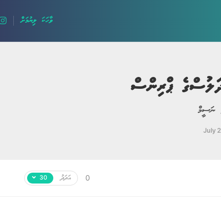
ވާހަކަ ލިޔުމަށް
ަލުސްގެ ޕްރިންސް
ލޯބީގެ ވާހަކަ
 ނަސީމް
ދީނީ ވާހަކަ
July 
ދިގު ވާހަކަ
ހިތާމަވެރި
އަދަދު
0
30