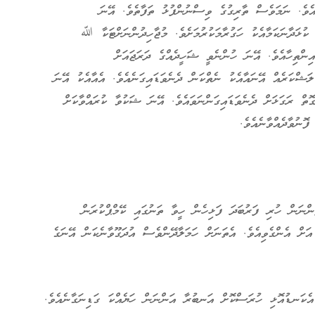
އެވެ. ނަމަވެސް ތާރިގުގެ ވިސްނުންފުޅު ތަފާތެވެ. އޭނަ
. ކުޅަދާނަކަމާއެކު ހަގުރާމަކުރުމަށެވެ. މުޖާހިދުންނަށްޓަކާ ﷲ
އިންތިހާއެވެ. އޭނަ ހުންނެވީ ޝަހީދެއްގެ ދަރަޖައަށް
 ލަޝްކަރެއް އޭނައާއެކު ނެތްކަން ދެނެވަޑައިގަނެއެވެ. އެއާއެކު އޭނަ
ތް ރަގަޅަށް ދެނެވަޑައިގަންނަވައެވެ. އޭނަ ޝަކުވާ ކުރައްވާކަށް
ޮނުވާދެއްވާނެއެވެ.
ންނަން ހުރި ފަރުބަދަ ފަޅިހެން ހީވާ ތަނުގައި ކޭމްޕްކުރަން
އަށް އެންގެވިއެވެ. އެތަނަށް ހަމަލާދޭންވެސް އުދަގޫވާނެކަން އޭނަގެ
 އެކަނޑުއޮޅި ހުރަސްކޮށް އަނބުރާ އަންނަން ހަޔެއްކަ ގަޑިނަގާނެއެވެ.