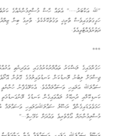
"ﷲ އަކްބަރު....." އެތައް ހާސް މުސްލިމުންނެއްގެ ކަރުތެރ
ހަގީގަތުގައިވެސް ތާރީޚީ ވަގުތުކޮޅެކެވެ. ތާރިގު ބިން ޒިޔާދު
ދަތުރުފެއްޓެވީއެވެ.
***
ހަގުރާމައިގެ ލަޝްކަރު ތައްޔާރުކުރުމުގައި އަވަދިނެތި އުޅުއް
ޖިސްމަށް ލިބުނު ލޮނޑުކަން ކަނޑުވައިލުމުގެ ގޮތުން އޮށޯވެ ވ
ސައްލަﷲ އަލައިހި ވަސައްލަމްއެވެ. އެކަލޭގެފާނު ހުންނެވީ އ
ކަނޑިކޮޅާއި ދުނިކޮޅު ލައްވައިގެން ކަނޑުގެ ލޮނުގަނޑުމަތީ ހ
ހަމަވެވަޑައިގެންފާ ރަސޫލު ސައްލަﷲއަލައިހި ވަސައްލަމް ތާރ
މުސްލިމުންނަށް އޯގާތެރިވެ ވައުދަށް ކަމޭހިތާ..."
ރަސޫލު ސައްލަﷲ އަލައިހި ވަސައްލަމް ދެން އަންދަލުސް ފަހަ