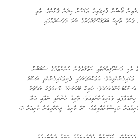
ެއިން ޖޯޝުން ފުރިފައިވާ އަޑަކުން ކިޔަން ފެށުނެވެ. އެއީ
 ފަހުގެ ތާރީޚު ބަދަލުކޮށްލާވަރުގެ ބުރަ މަގުސަދެއްގައި
ވާ އެކި މަސްއޫލިއްޔަތާއި ހަވާލުވެގެން ހުންނެވުމުގެ ސަބަބުން
ަޑައިގެންނެވިއެވެ. އަވަހާރަފުޅުގައި ފެނިވަޑައިގެންނެވީ ރަސޫލު
ަސްހާބުންނާއެކުގައެވެ. ހުރިހާ ބޭކަލުންގެ ކޮނޑުފުޅު މައްޗަށް
ިންގަވާފައި ވަޑައިގެންނެވިއެވެ. ތާރިގު ހުންނެވި ނަވާއި އަރާ
ިގުއަށް ހަދީސްކުރެއްވިއެވެ. "ޔާ ތާރިގު. ޖިހާދާއިގެން ކުރިއަށް ދޭ.
ތަވުމާއި ބެހޭގޮތުން އުފާވެރިކަމުގެ ޚަބަރު ދެންނެވިއެވެ.