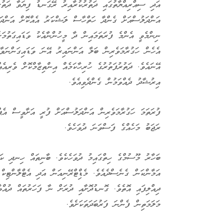
އަދި ސިއްރިއްޔާތުގައި ދަތުރުކުރާއިރު ރޭގަނޑު ފިޔަވާ ދަތުރު
އަންދަލުސްއަށް ގެންދާ ހަތްހާސް ލަޝްކަރު އެއްކޮށް އަންދަލ
ނިންމެވީ އެންމެ ފުރަތަމައިން ދާ މީހުންނާއެކު ވަޑައިގަތުމަ
އެހެން ހަގުރާމަވެރިން ބަލާ އަންނައިރު އޭނަ ވަޑައިގަންނަވ
އޭނައެވެ. ދަތުރުފަތުރުގެ ހުރިހާކަމެއް އިންތިޒާމްކޮށް ވެރިއ
އިރުޝާދު ދެއްވަމުން ގެންދެވިއެވެ.
ފުރަތަމަ ހަގުރާމަވެރިން އަންދަލުސްއަށް ފުރީ އަށާވީސް އެޕް
ރަޖަބު މަހެއްގެ ފަސްވަނަ ދުވަހެވެ.
ބަހާރު މޫސުމްގެ ހިތްގައިމު ދުވަހެކެވެ. ބާނިތައް ހިނދި ކަނޑ
އަމާންކަން ގެނެސްދެއެވެ. މެޑިްޓްރޭނިއަން އަދި އެޓްލާންޓިކ
ދިއްލިފައި އޮތެވެ. ގޮނޑުދޮށާއި ދުރަށް ނާ ފަހަރުތައް ދުއްވ
މަލަމަތިން ފެންނަ ފަރުބަދަތަކަށެވެ.