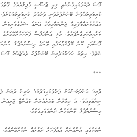
މޫސަ ދެކެވަޑައިގެންނެވީ މިއީ ޖާސޫސީ ގާފިލާއެއްގެ ގޮތުގަ
ކުރިމަތިލައްވަން ބޭނުންފުޅުވަނީ ވަރުގަދަ ކުރިމަތިލުމަކަށެވެ
ވައުދުކުރައްވާފައިވާ ޖަންނަތާއިމެދު އޭނަގެ ޝައުގުވެރިކަން 
ކަރުހިއްކައިގެންފައެވެ. މުޅި އަންދަލުސް ފަތަހަކުރެވޭވަރުގެ
މޫސާއަކީ ކޮން ބޭފުޅެއްކަމާއި އޭނަގެ ވިސްނުންފުޅު ހުންނަގޮ
ނެތެވެ. އިތުރު ހަގުރާމަވެރިން ބޭނުންފުޅު ވެއްޖެއްޔާ މޫސަ ފ
***
ތާރިގު އަންދަލުސްއަށް ފުރާވަޑައިގަތުމުގެ ކުރިން ދުރުން ފެ
ނިންމެވިއެވެ. އެ ދިމާލުން ބަދަރުކުރަން ކައުންޓް ޖޫލިއަން 
ވިސްނުންފުޅު ތޫނުކަމުން ދެނެވަޑައިގަތެވެ.
ނާތަކުގައި އެންމެނަށް އެއްފަހަރާ ދަތުރެއް ނުކުރެވޭނެއެވެ.