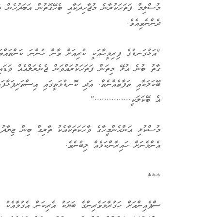
މުސްލިމް ފަތަހަކުރާނެ މުޖާހިދަކާއި ބެހޭގޮތުން އަބަދުހެން ވ
ދެންނެވިއެވެ.
"އަޅުގަނޑުގެ ފިރިމީހާއަކީ ކުރިއަށް ވާން ހުންނަ ކަންތައްތަ
ގާތު ބުނެ އުޅޭ މިތަން ފަތަހަކުރައްވަން ޖެނެރަލްއެއް ވަޑައ
ބޭކަލަކާއި ތަފާތެއްނެތް. އަދި ކޮނޑުމަތީގައި އިސްތަށިފަޅާފައ
އެ ބޭކަލަކީ..............."
މުސްކުޅި އަންހެންމީހާގެ ވާހަކަތަކާއެކު ތާރިގް ބިން ޒިޔާދު 
އެންމެނަށް ހައިރާންކަމެއް ލިބުނެވެ.
***
ސްޕެއިންއަށް ހަގުރާމަވެރިންގެ ބަޔަކު އެރިކަން އެގުމާއެކު 