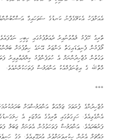
އެއަށްފަހު އެކަލޭގެފާނު ކަނޑުގެ ސަތަހައިގާ އަސްހާބުންނާއެ
ތާރިގު ހޭފުޅު ލެއްވުނުއިރު ދެއަތްޕުޅުގައި ހީބިހި ނަގާފައެވ
ލޯފުޅުން ފެނިވަޑައިގަތް މަންޒަރު އޭނަގެ ހިތްޕުޅަށް ބަޔާންކ
ވަގުތުން މުޖާހިދުންނަށް އެ ހުވަފެންފުޅު ކިޔާދެއްވިއިރު ފަތަ
މާތްﷲ ގެ އިޒުނަފުޅާއެކު އަންދަލުސް ފަތަހަކުރާނެއެވެ.
***
މުޖާހިދުންގެ ފުރަތަމަ ޖަމާއަތް އަންދަލުސްއަށް ބަދަރުކުރުމަ
އެންގެވިއެވެ. ހަގީގަތުގައި ތާރިގުގެ އަމާޒަކީ އެ ހިލަގަނޑުގެ
ފަރުބަދައެވެ. އަންދަލުސް ފަތަހަވުމުން އެތަނަށް ޖަބަލް ފަތ
މައްޗަށް އެރުން ހީކުރިވަރަށްވުރެ އުދަގޫވިއެވެ. މަގު ހަނިވެފ