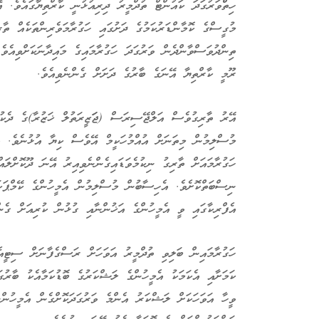
ހިތްްވަރުގަދަ ކައުންޓް ތުދްމީރު ދިރިއުޅުނީ ކާރްތިޔާގައެވެ. 
މުގީސްގެ ކޮމާންޑަރުކަމުގެ ދަށުގައި ހަގުރާމަވެރިންތަކެއް ތ
ތިންދުވަސްވާންދެން ވަރުގަދަ ހަގުރާމައިގެ މައިދާނަކަށްވިއެވ
ރޫމީ ކާރްތިޔާ އޭނަގެ ބާރުގެ ދަށަށް ގެންނެވިއެވެ.
އޭރު ތާރިގުވެސް އަލްޖޭސިރަސް (ޖަަޒީރަތުލް ޚަޒުރާ)ގެ ދެކުނަ
މުސްލިމުން މިތަނަށް އުއްމުހަކީމް އޭވެސް ކިޔާ އުޅުނެވެ. އ
ހަގުރާމައަށް ތާރިގު ނިކުމެވަޑައިގެންނެވިއިރު އޭނަ ދޫކޮށްލައް
ނިސްބަތްކޮށެވެ. އެހިސާބުން މުސްލިމުން އެމީހުންގެ ކޭމްޕަކ
އެފްރިކާގައި ވީ އެމީހުންގެ އަޚުންނާއި ގުޅުން ކުރިއަށް ގެން
ހަގުރާމައިން ބަލިވި ތުދްމީރު އަވަހަށް ރަސްގެފާނަށް ސިޓީއެއ
ކަމަށާއި އެކަމަކު އެމީހުންގެ ލަޝްކަރުގެ ބޮޑުކަމާއެކު ބާރުގަ
ވީހާ އަވަހަކަށް ލަޝްކަރު އެންމެ ވަރުގަދަކޮށްގެން އެމީހުން