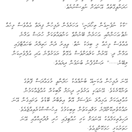
ހަދަންވީގޮތެއް އޭނައަށް ނުވިސްނުނެވެ.
"ކާކު ނުފެނިގެން ތިހޯދަނީ؟ އަހަރެމެން ދެމީހުން ފިޔަވާ އެއްވެސް މީހެއް
ނެތް.އަހަންނާއި އަހަރެން ބޭނުންވާ ކަންތައްތަކަށް ހުރަސް އަޅާނެ
އެއްވެސް މީހެއް މި ބިމަކު ނެތް. ވީއިރު ދެން ހަތިޔާރު ބަހައްޓާފައި
އަމާން ދީ. އޭރުން ކަލެއަށްވެސް އެގޮތް ރަގަޅުވާނެ އަދި އުފާވެރިކަން
ލިބޭނެ......" ރަސްގެފާނު ބުނަމުން ދިޔައެވެ.
އޭނަ ދެމީހުން އެކަނިއޭ ބުނުމާއެކު ހަދާންވީ މުގައްދަސް ފޮތުގެ
ތަންކޮޅެކެވެ. އޭނައަކީ އަޅުވެރި ދީނަށް ލޯބިކުރާ ކުއްޖެއްކަމުން
ކުއްލިއަކަށް އަމިއްލަ ނަފުސަށް އޮތް އިތުބާރު ބޮޑުވެ ވަށައިގެން އޭނަ
ރައްކާތެރިކޮށްދޭނެ މަލާއިކަތުން ތިބިކަމުގެ އިހުސާސްކުރެވިއްޖެއެވެ.
ދަހިވެތިކަމާއެކު އޭނައަށް ކަޅި ހުއްޓިފައި ހުރި ލުދްރީކްއާއި އޭނަ
ހަތަރުކަޅި ހަމަކޮށްފިއެވެ.