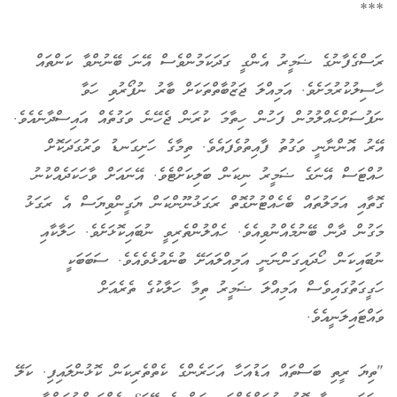
***
ރަސްގެފާނުގެ ޟަމީރު އެންގީ ގަދަކަމުންވެސް އޭނަ ބޭނުންވާ ކަންތައް
ހާސިލުކުރުމަށެވެ. އަމިއްލަ ޖަޒުބާތްތަކަށް ބާރު ނުފޯރުވި ހަވާ
ނަފުސަށްހެއްލުމުން ފަހުން ހިތާމަ ކުރަން ޖެހޭނެ ވަގުތެއް އައިސްދާނެއެވެ.
އޭރު އޮންނާނީ ވަގުތު ފާއިތުވެފައެވެ. ތިމާގެ ހަށިގަނޑު ވަރުގަދަކޮށް
ހުއްޓަސް އޭނަގެ ޟަމީރު ނިކަން ބަލިކަށްޓެވެ. އޭނައަށް ވާހަކަދެއްކުނު
ގޮތާއި އަމަލުތައް ބެހެއްޓުނުގޮތް ރަގަޅުނޫންކަން ޔަގީންވިޔަސް އެ ރަގަޅު
މަގުން ދާން ބޭނުމެއްނުވިއެވެ. ހެއްލުންތެރިވީ ނުބައިކޮޅަށެވެ. ހަލާކާއި
ނުބައިކަން ހޯދައިގަންނަނީ އަމިއްލައަށޭ ބުނެއުޅެވެއެވެ. ސަބަބަކީ
ހަގީގަތުގައިވެސް އަމިއްލަ ޟަމީރު ތިމާ ހަލާކުގެ ތެރެއަށް
ވައްޓައިލަނީއެވެ.
"ތިޔަ ރީތި ބަސްތައް އަޑުއަހާ އަހަރެންގެ ކެތްތެރިކަން ކޮޅުންލައިފި. ކަލޭ