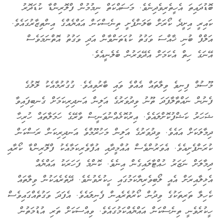
ބޮޑުދައިތަ އެހީތެރިވެދިނެވެ. މަސައްކަތް ނިމުމުން ފްލޮރިންޑާ ކުޑަދޮރު
ކައިރީ އިށީދެ ކޯރަށް ބަލަންފެށީ ތިނެސްކަން އައްޔެއްގެ އިންތިޒާރުގައެވެ.
އަލްފް ބުނި ޚާއްސަ ވަގުތު ކުޑަތަންވާން އަދި ވަގުތު އޮތްނަމަވެސް
އޭނަގެ ހިތް އެކަމަށް އެދޭވަރުން ބެލެނީއެވެ.
މޫސުމް ފިނިވެ ވިލާތައް އެއްވެ ވައި ބާރުވިއެވެ. ގުގުރުމާއެކު ލޮލުގެ
ފެނުން ނައްތާލާފަދަ ތޫނު ވިދުވަރުގެ އަލިން އަނދިރިކަމަށް ގެނބިފައިވާ
ޝަހަރު ކަޝްފުކޮށްލައެވެ. އިރުކޮޅެއްނުވަނީސް ވާރޭގެ ހަމަލާތައް ހުރިހާ
ދިމާލަކަށް އައެވެ. ވިދުވަރުގެ އަލިން މަހުރޫމްވެ އަނދިރިކަން ރަސްކަން
ކުރަންފެށިއެވެ. އެވަރުންވެސް އުއްމީދާއި އުފާވެރިކަމާއެކު ފްލޮރިންޑާ ކޯރާއި
ދިމާލަށް ނަޒަރު ހުއްޓާލައިގެން އިނެވެ. ކޮންމެ ފަހަރަކު އައްޔެއް
އެޅިލާއިރަށް އެއީ ލޯބިވެރިޔާކަމުގައި ހީކުރެވުނެވެ. ދޭތެރެއަކުން ވިލާތައް
ކެހިލާ ތަރިތަކުގެ ވިދުން ކޯރުތެރެއިން ފެނިލައެވެ. އެފަދަ ވަގުތެއްގައިވެސް
ހީކުރެވެނީ ތިނެސްކަން އައްޔެއްކަމުގައެވެ. ވިއްސަކަށް ތަރި އުޑުމަތުން