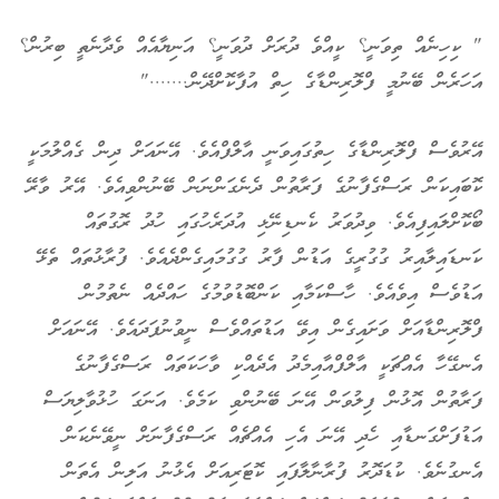
" ކިހިނެއް ތިވަނީ؟ ކީއްވެ ދުރަށް ދުވަނީ؟ އަނިޔާއެއް ވެދާނެތީ ބިރުން؟
އަހަރެން ބޭނުމީ ފްލޮރިންޑާގެ ހިތް އުފާކޮށްދޭން......."
އޭރުވެސް ފްލޮރިންޑާގެ ހިތުގައިވަނީ އާލްފްއެވެ. އޭނައަށް ދިން ގެއްލުމަކީ
ކޮބައިކަން ރަސްގެފާނުގެ ފަރާތުން ދެނެގަންނަން ބޭނުންވިއެވެ. އޭރު ވާރޭ
ބޯކޮށްލައިފިއެވެ. ވިދުވަރު ކެނޑިނޭޅި އުދަރެހުގައި ހުދު ރޮގުތައް
ކަނޑައިލާއިރު ގުގުރީގެ އަޑުން ފާރު ގުގުމައިގެންދެއެވެ. ފުރާޅުތައް ތެޅޭ
އަޑުވެސް އިވެއެވެ. ހާސްކަމާއި ކަންބޮޑުވުމުގެ ހައްދެއް ނެތުމުން
ފްލޮރިންޑާއަށް ވަށައިގެން އިވޭ އަޑުތައްވެސް ނީވުނުފަދައެވެ. އޭނައަށް
އެނގޭހާ އެއްޗަކީ އާލްފްއާއިމެދު އެދެއްކި ވާހަކަތައް ރަސްގެފާނުގެ
ފަރާތުން އޮޅުން ފިލުވަން އޭނަ ބޭނުންވި ކަމެވެ. އަނަގަ ހުޅުވާލިޔަސް
އަޑުފަށްގަނޑާއި ހެދި އޭނަ އެހި އެއްޗެއް ރަސްގެފާނަށް ނީވޭނެކަން
އެނގުނެވެ. ކުޑަދޮރު ފުރާނާލާފައި ކޮޓަރިއަށް އެޅުނު އަލިން އެތަން