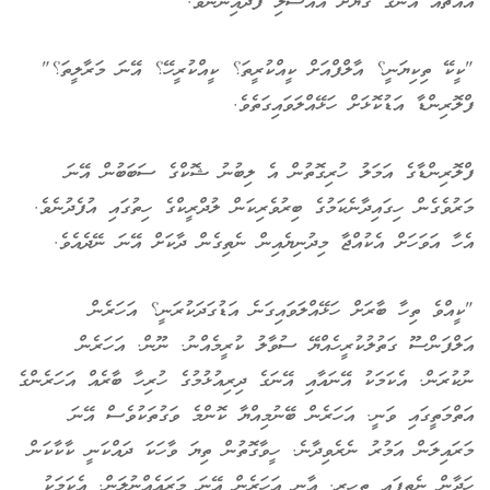
އެއްޗެއް އޭނަގެ ގަޔަށް އޮއްސާލި ފަަދައިންނެވެ.
"ކީކޭ ތިކިޔަނީ؟ އާލްފްއަށް ކީއްކުރީތަ؟ ކީއްކުރީހޭ؟ އޭނަ މަރާލީތަ؟"
ފްލޮރިންޑާ އަޑުކޮޅަށް ހަޅޭއްލަވައިގަތެވެ.
ފްލޮރިންޑާގެ އަމަލު ހުރިގޮތުން އެ ލިބުނު ޝޮކްގެ ސަބަބުން އޭނަ
މަރުވެގެން ހިގައިދާނެކަމުގެ ބިރުވެރިކަން ލުދްރީކްގެ ހިތުގައި އުފެދުނެވެ.
އެހާ އަވަހަށް އެކުއްޖާ މިދުނިޔެއިން ނެތިގެން ދާކަށް އޭނަ ނޭދެއެވެ.
"ކީއްވެ ތިހާ ބާރަށް ހަޅޭއްލަވައިގަނެ އަޑުގަދަކުރަނީ؟ އަހަރެން
އަލްފަންސޫ ގަތުލުކުރީހެއްޔޭ ސުވާލު ކުރީމެއްނު. ނޫން. އަހަރެން
ނުކުރަން. އެކަމަކު އޭނައާއި އޭނަގެ ދިރިއުޅުމުގެ ހުރިހާ ބާރެއް އަހަރެންގެ
އަތްމަތީގައި ވަނީ. އަހަރެން ބޭނުމިއްޔާ ކޮންމެ ވަގުތަކުވެސް އޭނަ
މަރައިލަން އަމުރު ނެރެވިދާނެ. ހީވާގޮތުން ތިޔަ ވާހަކަ ދައްކަނީ ކާކާކަން
ހަދާން ނެތިފައި ތިހިރީ. އާނ އަހަރެން އޭނަ މަރައެއްނުލަން. އެކަމަކު