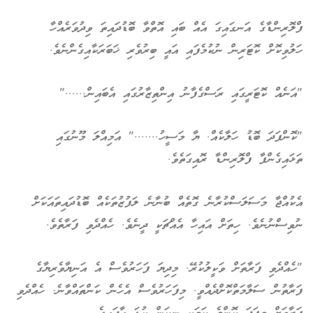
ފްލޮރިންޑާގެ އަނގައިގަ އެއް ބައި އޮތްވާ ބޮޑުދައިތަ ވިދުވަރެއްހާ
ހަލުވިކޮށް ކޮޓަރިން ނުކުމެފައި އައީ ބިރުވެރި ޚަބަރަކާއިގެންނެވެ.
"އަނެއް ކޮޓަރީގައި ރަސްގެފާނު އިންތިޒާރުގައި އެބައިން......"
"ކޮންފަދަ ބޮޑު ހަލާކެއް. ޔާ މަސީހު......." އަމިއްލަ މޫނުގައި
ތަޅައިގެންފާ ފްލޮރިންޑާ ރޮއިގަތެވެ.
އެކުއްޖާ މަސަލަސްކުރާނެ ގޮތެއް ބުނާނެ ލަފުޒުތަކެއް ބޮޑުދައިތައަކަށް
ނުވިސްނުނެވެ. ހިތަށް އައިހާ އެއްޗަކީ ދީނެވެ. ހެއްދެވި ފަރާތެވެ.
"ހެއްދެވި ފަރާތަށް ވަކީލުކުރޭ. މިދިޔަ ފަހަރުވެސް އެ އަނިޔާވެރިޔާގެ
ފަރާތުން ސަލާމަތްކޮށްދެއްވީ. މިފަހަރުވެސް އެހެން ކަންތައްވާނެ. ހެއްދެވި