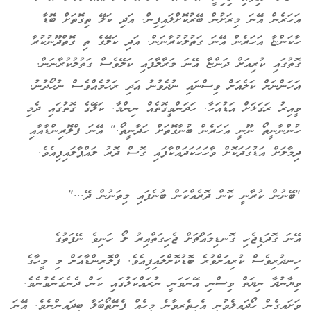
އަހަރެން އޭނަ މިރަށުން ބޭރުކޮށްލައިފިން. އަދި ކަލޭ ތިގޮތަށް ބޮޑާ
ހާކަންޏާ އަހަރެން އޭނަ ގަތުލުކުރާނަން. އަދި ކަލޭގެ ތި ގޮތްދޫނުކުރާ
ގޮތުގައި ކުރިއަށް ދަންޏާ އޭނަ މަރާލާފައި ކަލޭވެސް ގަތުލުކުރާނަން.
އަހަންނަށް ކަލެއަށް ވިސްނައި ނުދެވުނު އަދި ރަހުމެއްވެސް ނުހޯދުނު.
ވީއިރު ރަގަޅަށް އަޑުއަހާ. ހަދަންވީގޮތެއް ނިންމާ. ކަލޭގެ ގޮތުގައި ދެމި
ހުންނާނީތޯ ނޫނީ އަހަރެން ބުނާގޮތަށް ހަދާނީތޯ." އޭނަ ފްލޮރިންޑާއާއި
ދިމާލަށް އަޑުގަދަކޮށް ވާހަހަކަދައްކާފައި ގޮސް ދޮރު ލައްޕާލައިފިއެވެ.
"ބޭނުން ކުރާނީ ކޮން ދޮރެއްކަން ބުނެފައި މިތަނުން ދޭ..."
އޭނަ ގޮދަޑިޖެހި ގޮނޑިމައްޗަށް ޖެހިގަތްއިރު ލޯ ހަނިވެ ނޭފަތުގެ
ހިނދުރިވެސް ކުރިއަށްވުރެ ބޮޑުކޮށްލައިފިއެވެ. ފްލޮރިންޑާއަށް މި މީހާގެ
ވިޔާނުދާ ނިޔަތް ވިސްނި އޭނަވަނީ ނުރައްކަލުގައި ކަން ދެނެގަނެވުނެވެ.
ވަށައިގެން ހޯދައިލެވުނީ އެހީތެރިވާނެ މީހެއް ފެނޭތޯބަލާ ބީދައިންނެވެ. އޭނަ