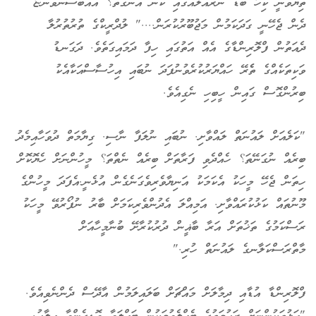
ތިޔަވަނީ ކިހާ ބޮޑު ނުރައްލެއްގައި ކަން އެނގޭތަ؟ އެއްބަސްނުވަންޏާ
ދެން ޖެހޭނީ ގަދަކަމުން މަޖުބޫރުކުރަން...." ލުދްރީކްގެ ތުރުތުރުލާ
ދެއަތުން ފްލޮރިންޑާގެ އެއް އަތުގައި ހިފާ ދަމައިގަތެވެ. ދަގަނޑު
ވަކިތަކެއްގެ ތެެރޭ ހައްޔަރުކުރެވުނުފަދަ ނުބައި އިހުސާސްއަކާއެކު
ބިރުންގޮސް ގައިން ހީބިހި ނެގިއެވެ.
"ކަލެއަށް ލައުނަތް ލައްވާށި. ނުބައި ނުލަފާ ނާސި. ގިޔާމަތް ދުވަހާއިމެދު
ބިރެއް ނުގަނޭތަ؟ ހެއްދެވި ފަރާތަށް ބިރެއް ނެތްތަ؟ މީހުންނަށް ހެޔޮކޮށް
ހިތަން ޖެހޭ މީހަކު އެކަމަކު އަނިޔާވެރިވެގަނެގެން އުޅެނީ.އެފަދަ މީހުންގެ
މޫނުތައް ކަޅުކުރައްވާށި. އަމިއްލަ އެދުންވެރިކަމަށް ބާރު ނުފޯރުވޭ މީހަކު
ރަސްކަމުގެ ތަޚުތަށް އަރާ ބާޣީން ދުރުކުރާށޭ ބުނާމީހާއަށް
މާތްރަސްކަލާނގެ ލައުނަތް ހުރި."
ފްލޮރިންޑާ އުޑާއި ދިމާލަށް މައްޗަށް ބަލައިލަމުން އާދޭސް ދެންނެވިއެވެ.