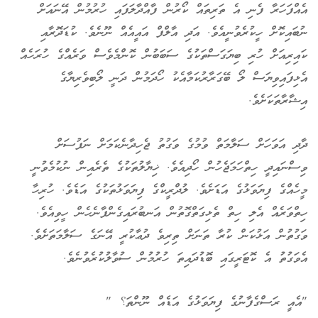
އެއްފަހަރާ ފެނި އެ ތަރިތައް ކޯރުން ފާއްދާލަފައި ހުރުމުން އޭނައަށް
ނުބައިކޮށް ހީކުރެވުނީއެވެ. އަދި އާލްފް އައީއެއް ނޫނެވެ. ކުޑަދޮރާއި
ކައިރިއަށް ހުރި ބިޔަގަސްތަކުގެ ސަބަބުން ކޮންމެވެސް ވަރެއްގެ ހުރަހެއް
އެޅިފައިވިޔަސް ލޯ ބޭގަރާރުކަމާއެކު ހޯދަމުން ދަނީ ލޯބިވެރިޔާގެ
އިޝާރާތަކަށެވެ.
ދާދި އަވަހަށް ސަލާމަތް ވުމުގެ ވަގުތު ޖެހިދާނެކަމަށް ނަފުސަށް
ވިސްނައިދީ ހިތްހަމަޖެހުން ހޯދިއެވެ. ޚިޔާލުތަކުގެ ތެރެއިން ނުކުމެވުނީ
މީހެއްގެ ފިޔަވަޅުގެ އަޑަށެވެ. ލުދްރީކްގެ ފިޔަވަޅުތަކުގެ އަޑެވެ. ހުރިހާ
ހިތްވަރެއް އެލި ހިތް ތެޅިގަތްގޮތުން އަނބުރައިގެންފާނެހެން ހީވިއެވެ.
ވަގުތުން އަޅުކަން ކުރާ ތަނަށް ތިރިވެ ދުޢާކުރީ އޭނަގެ ސަލާމަތަށެވެ.
އެވަގުތު އެ ކޮޓަރީގައި ބޮޑުދައިތަ ހުރުމުން ސުވާލުކުރެވުނެވެ.
"އެއީ ރަސްގެފާނުގެ ފިޔަވަޅުގެ އަޑެއް ނޫންތަ؟ "