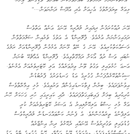
"އަޅުތަކުންނަށް ރަހުމަތުގެ ބެއްލެވުމަކުން ބައްލަވާ ވޮޑިގެންވާ އިލާހު.
މިއަޅާ ތިޔަފަރާތުގެ އެހީއަށް އެދި އާދޭސް ދަންނަވަން...."
އޭނަ ދުޢާކުރަމުން ދިޔައިރު ލުދްރީކް އޭނަގެ އަނެއް އަތްވެސް
ދަމައިގަންނަން އުޅެއެވެ. ފްލޮރިންޑާ އެ އަތުގެ ތެރެއިން ސަލާމަތްވާން
މަސައްކަތްކުރިއެވެ. އޭނަ ގެ ނޭވާ މޫނަށް އެޅުމުން ފްލޮރިންޑާއަށް ރަލުގެ
ނުބައި ވަސް ދުވާ އޯކަށް ދަމާގޮތްވިއެވެ. ފްލޮރިންޑާ އެއްޗެކޭ ބުނަން
އަނގަ ހުޅުވައިލި ވަގުތު ތޫނު ވިދުވަރެއްގެ އަލި ކޮޓަރިތެރެއަށް އެޅުނެވެ.
ސިކުންތުކޮޅެއްފަހުން ގުގުރީގެ އަޑު ގަނޑުވަރުގެ ފާރުބުޑުން
އިވުނުފަދައެވެ. ބިރުން ފިތްކަނޑައިގެންދާ ވަރުވިއެވެ. މުޅި އިމާރާތްވެސް
ކުދިކުދިވެ ބިމަށް ފައިބައިގަތްފަދައެވެ. ދާދި ކައިރީގައި ހުރި ގަހަކަށް ހޮނު
އަޅާ މުޅި ހިސާބު އަލިކޮށްލިއިރު އެ އަސަރު ކޮޓަރިތެރެއަށް ކުރީ
އަލިފާނުގެ ތީރެއްހެންނެވެ. އެ ފެނުނު ކަންތައްގަނޑުން ލުދްރީކްވެސް
ގުޑުވައިލީ ތަގުދީރުވެސް އޭނައާއި ދެކޮޅުވެ ދިން އިންޒާރެއް
އިހުސާސްކުރެވިފައެވެ. ވިދުވަރުގެ ތޫނު އައްޔާއި ހޮނު ގުގުރީގެ ބާރު އަޑު