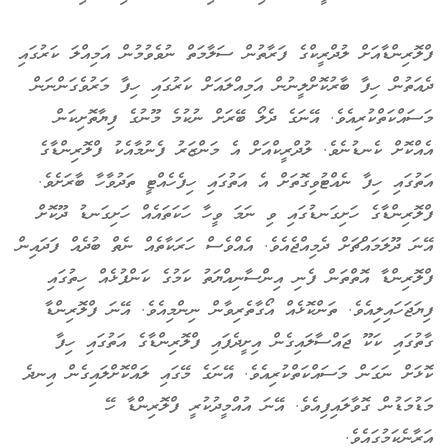
ފްލޮރިންޑާއަށް ލުދްރީކްގެ ފަރާތުން ސަލާމަތް ނުވެވުމުން އަމިއްލަ ކަރުގައި
ދެއަތުން ހިފާ ބާރުކޮށްލީނުން އަމިއްލައަށް ކަރުގައި ހިފާ މަރުވެގަންނަން
މަސައްކަތްކުރިއެވެ. އޭނަގެ ދެލޯ ބޭރަށް ނުކުމެ މޫނުގެ ފިޔާތޮށިކަން
އެއްކޮށް ކެނޑުނެވެ. ލުދްރީކްއަށް އެ މަންޒަރު ފެނުމާއެކު ފްލޮރިންޑާގެ
އަތުގައި ހިފާ ނެއްޓުވިގޮތަށް އެ އަތުގައި ހިފެހެއްޓީ ތަދުވާހާ ބާރަށެވެ.
ފްލޮރިންޑާގެ ހަށިގަނޑުގައި ވި ނަމަ ވީހާ ހަކަތައެއް ހަށިގަނޑު ދޫކޮށް
އޭނަ ދޫލަމައްޗަށް ދެމިއްޖެއެވެ. އެއްވެސް ހަރަކާތެއް ނެތް ބުދެއް ފަދައިން
ފްލޮރިންޑާ އޮތްތަން ފެނި އިންސާނިއްޔަތު ކަމުގެ ކަންފުޅެއް ހިތުގައި
ފިޔަޖަހައިލިއެވެ. ތަންކޮޅެއް އޯގާތެރިވާން ނިންމިއެވެ. އޭނަ ފްލޮރިންޑާ
ގާތުގައި ކަކޫ ޖައްސާލައިގެން އިށީދެފައި ފްލޮރިންޑާގެ އަތުގައި ހިފާ
ކޮޅަށް ނަގަން މަސައްކަތްކުރިއެވެ. އޭނަގެ މޭގައި ލައްކޮށްލައިގެން އިނދެ
މަޑުމަޑުން ގޮވާލައިފިއެވެ. އޭނަ އުއްމީދުކުރީ ފްލޮރިންޑާ ހޭ
އަރާނެކަމުގައެވެ.