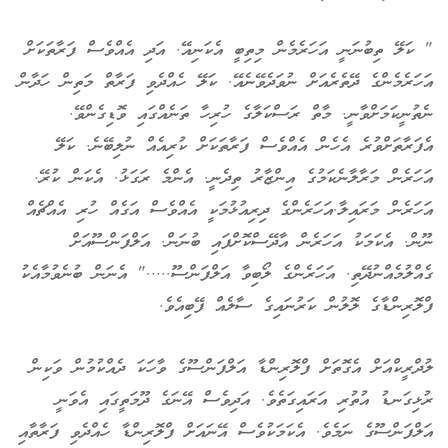
" ކަލޭ ތިބުނަނީ އަހަރެމެން މިތިބީ އެކަނިއޭ. އަދި އެއްވެސް ފަރާތަކަށް
އަހަރެމެންގެ ދޭތެރެއަށް ނުވަދެވޭނެއޭ. ކަލޭ ހެއްދެވި ފަރާތް މަތިން ހަދާން
ނެތުނީކަމަށްވާނީ. މާތް ރަސްކަލާގެ ހުރިހާ ތަނެއްގައި ވޮޑިގެންވޭ.
އެފަރާތަށްވުރެ އެހެން އެއްވެސް ފަރާތަކަށް ކުރިއެއް ނުލިބޭނެ. ކަލޭ
އަހަރެން މަރާލާނެކަމުގެ އިންޒާރު ތިދެނީ. އެންމެ ރަގަޅު. އެކަން ކުރޭ.
އަހަރެން މަރައިލާ.އަހަރެންގެ ދިރިއުޅުމަކީ އެއްވެސް އަގެއް ހުރި އެއްޗެއް
ނޫން. އެކަމަކު އަހަރެން އާދޭސްކޮށްފައި ބުނަން. އަލްފަންސޫއަށް
ގެއްލުމެއްނުދޭތި. އަހަރެންގެ ލޯބިވާ އަލްފަންސޫ....." އެނަން ބުނެވުމާއެކު
ފްލޮރިންޑާގެ ލޮލުން ކަރުނައިގެ ސާލެއް ފޭބިއެވެ.
ލުދްރީކްއަށް އެގޮތަށް ފްލޮރިންޑާ އަލްފަންސޫގެ ވާހަކަ ދެއްކުމުން ވަކިން
ރުޅިގަނޑު އުތުރި އަރައިގަތެވެ. އަދިވެސް އޭނަގެ ދޫމަތީގައި އެވަނީ
އަލްފަންސޫގެ ނަމެވެ. އެކަމަކުވެސް އޭނައަށް ފްލޮރިންޑާ ހެއްދެވި ފަރާތާއި