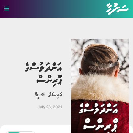
ހަޤީޤީ ވާހަކަ
ބިރުވެރި ވާހަކަ
ކުރުވާހަކަ
އަންދަލުސްގެ
އިބުރަތްތެރި ވާހަކަ
ޕްރިންސް
މަޖާ ވާހަކަ
އައިޝަތު ނަސީމް
ލޯބީގެ ވާހަކަ
July 26, 2021
ދީނީ ވާހަކަ
ދިގު ވާހަކަ