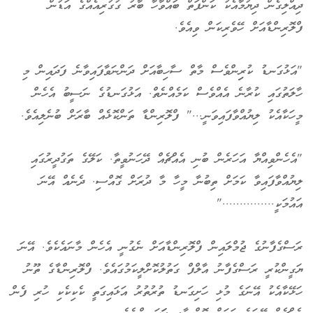
ދިއްލިގެން ދިޔުމާއެކު ކަންފަތް ބައްވާހާ ބާރު ގުގުރިއެއްގެ އަޑުން
ފްލޮރިންޑާއަށް ހޭވެރިކަން ވިއެވެ.
"އަޅުގަނޑު ކުރިިންވެސް މާތް ސާހިބާއަށް ދަންނަވާފައިވާނެ ފަދައިން މި
ހާލަތުގައި ކުރާނެ އެއްވެސް ކަމެއްނެތް. އަޅުގަނޑުގެ ނަސީބު އެހެން
މީހަކާއެކު ލިޔުއްވާފައިވަނީ..." ފްލޮރިންޑާ ތަންކޮޅެއް ބާރަށް ބުނެލިއެވެ.
"އެހެންވިއްޔާ އަހަރެން ބުނި އެއްޗެއް ދޭހަނުވީތާ. ކަލޭގެ ތަގުދީރުގައި
ލިޔުއްވާފައިވާ ކަމަށް ތިބުނާ މީހާ މާ ދުރަށް ގޮއްސި. ދެނެއް އޭނަ
އައުމަކީ..............."
ރަސްގެފާނުގެ ޖުމްލައިން ފްލޮރިންޑާއަށް ނެގުނީ އެހެން މާނައެކެވެ. އޭނަ
ޔަގީންކުރީ ރަސްގެފާނު އާލްފް ގަތުލުކޮށްލީކަމުގައެވެ. ފްލޮރިންޑާގެ ތޫނު
ހަޅޭކާއެކު އޭނަގެ މުޅި ހަށިގަނޑު ތުރުތުރު އަޅައިގަތީ ކެކިކެކި ހުރި ފެން