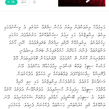
އަދަދު
ހިތާމަވެރި
0
18
ގަޑިއެއްހާ އިރުވަންދެން އިތުރު އެހެން ޚިޔާލެއް ނުކުރެވި އެ ވިސްނުމުގައި
އިނެވެ. އިންތިޒާރުގެ ގަޑި ދިގުވެ ސިކުންތުކޮޅެއް ގަރުނެއްފަދަ ކަމުގައި
ހީކުރެވުނެވެ. އިރުއިރުކޮޅާ ދޮރާއި ދިމާލަށް ބަލައިލެވެއެވެ. ނޫނީ ކޯރުގެ
މަންޒަރުތައް ފެންނަ ކުޑަދޮރު ހުޅުވާލައިގެން ބަލަން އިނދެވެނީ
ކެތްތެރިކަން ކޮޅުން ލާ ހާލުގައެވެ. ދޭތެރެއަކުން ބޮޑުދައިތައަށް ގޮވާ
ގެނެސް ސިޓީގެ ޖަވާބު ލަސްވަނީ ކީއްވެހެއްޔޭ އަހާލައެވެ. އޭނަ
ފްލޮރިންޑާ ހިތްހަމަޖެހޭފަދަ ޖަވާބުތަކެއް ދީ އެކުއްޖާ އުފާކުރުވަން
މަސައްކަތް ކުރެއެވެ. އެންމެފަހުން އިންތިޒާރުގެ ގަޑި ނިމި ޚާދިމް
އާލްފްގެ ސިޓީއެއް ހިފައިގެން ހާޟިރުވިއެވެ. އުފަލުންގޮސް އުފަލުގެ ކޮޅެއް
ނެތެވެ. އެ ސިޓީގައި ބޮސްދީފައި ހެއްދެވި ފަރާތަށް ޝުކުރުކުރިއެވެ. އޭނަ
ތަންކޮޅެއް ލުއި ހެދުންތަކާއި ގަހަނާތައް ޕެކްކުރަން ފެށިއެވެ. އެކަމުގައި