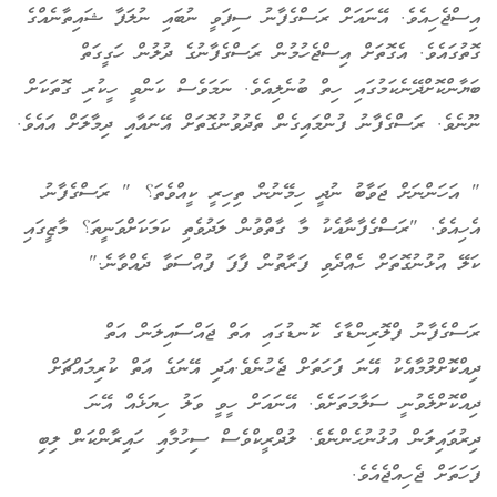
އިސްޖެހިއެވެ. އޭނައަށް ރަސްގެފާނު ސިފަވީ ނުބައި ނުލަފާ ޝައިތާނެއްގެ
ގޮތުގައެވެ. އެގޮތަށް އިސްޖެހުމުން ރަސްގެފާނުގެ ދުލުން ހަގީގަތް
ބަޔާންކޮށްދޭނެކަމުގައި ހިތް ބުނެލިއެވެ. ނަމަވެސް ކަންވީ ހީކުރި ގޮތަކަށް
ނޫނެވެ. ރަސްގެފާނު ފުންމައިގެން ތެދުވުނުގޮތަށް އޭނައާއި ދިމާލަށް އައެވެ.
" އަހަންނަށް ޖަވާބު ނުދީ ހިމޭނުން ތިހިރީ ކީއްވެތަ؟ " ރަސްގެފާނު
އެހިއެވެ. "ރަސްގެފާނާއެކު މާ ގާތްވުން ލަދުވެތި ކަމަކަށްވަނީތަ؟ މާޒީގައި
ކަލޭ އުޅުނުގޮތަށް ހެއްދެވި ފަރާތުން ފާފަ ފުއްސަވާ ދެއްވާނެ."
ރަސްގެފާނު ފްލޮރިންޑާގެ ކޮނޑުގައި އަތް ޖައްސަައިލަން އަތް
ދިއްކޮށްލުމާއެކު އޭނަ ފަހަތަށް ޖެހުނެވެ.އަދި އޭނަގެ އަތް ކުރިމައްޗަށް
ދިއްކޮށްލެވުނީ ސަލާމަތަށެވެ. އޭނައަށް ހީވީ ވަލު ހިޔަޅެއް އޭނަ
ދިރުވައިލަން އުޅުނުހެންނެވެ. ލުދްރީކްވެސް ސިހުމާއި ހައިރާންކަން ލިބި
ފަހަތަށް ޖެހިއްޖެއެވެ.