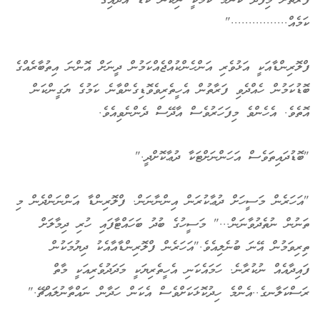
ފަރާތަށް މިފަދަ ކޮންމެ ކަމަކީ ނިކަން ކުޑަ އާދައިގެ
ކަމެއް................"
ފްލޮރިންޑާއަކީ އަޅުވެރި އަންހެންކުއްޖެއްކަމުން ދީނަށް އޮންނަ އިތުބާރެއްގެ
ބޮޑުކަމުން ހެއްދެވި ފަރާތުން އެހީތެރިވެވޮޑިގެންވާނެ ކަމުގެ ޔަގީންކަން
އޮތެވެ. އެހެންވެ މިފަހަރުވެސް އާދޭސް ދެންނެވިއެވެ.
"ބޮޑުދައިތަވެސް އަހަންނަށްޓަކާ ދުޢާކޮށްދީ."
"އަހަރެން މަސީހަށް ދުޢާކުރަން އިންނާނަން. ފްލޮރިންޑާ އަންނަންދެން މި
ތަނުން ނުތެދުވާނަން..." މަސީހުގެ ބުދު ބަހައްޓާފައި ހުރި ދިމާލަށް
ތިރިވަމުން އޭނަ ބުނެލިއެވެ."އަހަރެން ފްލޮރިންޑާއާއެކު ދިޔުމަކުން
ފައިދާއެއް ނުކުރާނެ. ހަމައެކަނި އެހީތެރިޔަކީ މަދަދުވެރިއަކީ މާތް
ރަސްކަލާނގެ..އެންމެ ހިދުކޮޅަކަށްވެސް އެކަން ހަދާން ނައްތާނުލައްޗޭ."