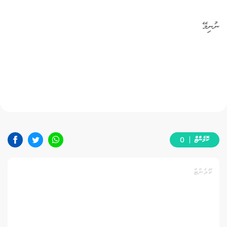
ނުނިމޭ
ކޮމެންޓް
0