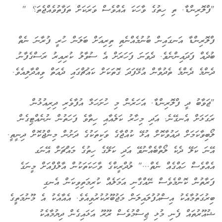
"ފްލޮރިންޑާ. ތި ހިތުގެ ވާހަކަ އެއްވެސް ވަރަކަށް ތަފާތުވެއްޖެތަ؟ "
ފްލޮރިންޑާ އަނގައިން ބުނުމެއްނެތި ތިރިއަށް ބަލަން ހުރީ ފުރާނަ ނެތް
ބުދެއް ފަދައިންނެވެ. ދެވަނަ ފަހަރަށް އެ ސުވާލު ކުރިއިރު ރަސްގެފާނު
ދެންމެ ދެންމެ ތެދުވާން އުޅޭފަދަ ގޮތަކަށް ކައުޗްގައި ދެއަތް ވިއްދާލިއެވެ.
"ޖަވާބު ދީ ފްލޮރިންޑާ. އަަހަރެން މި ހުށަހަޅާ އުފާވެރި ދިރިއުޅުން
ރަގަޅަށް އެނގޭނެ. އަދި މިހާރު ކަލެއާއި ހިތާވެ ފަހަތުން ނުނެއްޓިގެން
ލޯބިވާކަމަށް ދައުވާކޮށް އުޅޭ ކުއްޖާގެ ވަކިތަކުގެ ދަށުން މިންޖުކޮށް ދިނީތީ.
އޭނަ ކަލޭ ދެކެ ލޯތްބެއްނުވޭ އަދި ކަލޭގެ ހިތުގެ މައްޗަށް އޭނަގ
އެއްވެސް ހައްގެއް ނެތް..." ލުދްރީކްގެ ވާހަކަތަކުން އާލްފްއަށް މީނަގެ
ފަރާތުން ކޮންމެވެސް ނޭއްގާނި އަމަލެއް ކުރިމަތިވިކަން އެނގި
ބިރުގަތުމާއެކު އިސްއުފުލައިލަން މަޖުބޫރުކުރުވިއެވެ. އެއާއެކު އެ މޫނުމަތީގެ
ޝުއޫރުތައް ފެނި މުޅި ޖިސްމުވެސް ރޫރޫ އަޅައިގެން ދިޔުމާއެކު