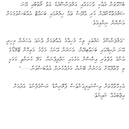
ބެހޭގޮތުން ދެއްކި ވާހަކައާއި އަލްފަންސޫދެކެ އެވާ ލޯތްބާއި އޭނަ
ސަލާމަތްކޮށްދޭން ކުރި އާދޭސް ތައް ޚިޔާލުގައި ބަހައްޓާ އެއްބަސްވުމަކަށް
އަންނާން ނިންމިއެވެ.
"އަލްފަންސޫގެ ހަޔާތަކީ ތިހާ މުހިއްމު އެއްޗަކަށް ވާނަމަ އަހަރެން މިހިރީ
އޭނަ ދުނިޔޭގައި ބަހައްޓދޭން. އަހަރެން އޭނަހެ މަގާމު މަތިކޮށް ޓޮލޭޑޯގެ
އެންމެ އުފާވެރި އިންސާނާ ކަމުގައި ހަދާދީފާނަން. ކަލޭ ކުރަންވީ ކަމަކީ
ތި ގޮތްދޫކޮށް އަހަރެން ބޭނުން ކަމެއްކުރަން އެއްބަސްވުން......."
އެކިގޮތްގޮތަށް ވިސްނައިދީގެންވެސް ފްލޮރިންޑާ ރަސްގެފާނުގެ އެދުމަށް
އިޖާބައެއް ނުދިނެވެ.