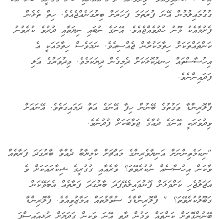
ގުގުމައިލުމުން އޭނަ ފުރަތަމަ ފަހަރަށް ބިރުގަނެއްޖެއެވެ. ހިތް ތެޅެން
ފެށުމާއެކު މޫނު ހުދުވެއްޖެއެވެ. އޭނަގެ ނުބައި ނިޔަތާއި ދުރުވެ ކުރެވުނު
ކަންތައްތަކަށް ހިތާމަކުރާން ޖެއްސިއެވެ. ނަމަވެސް ހިތާމައަކީ އެ
އިހުސާސްތައް ހިނދުކޮޅަކަށް ދެމިގެން ދިޔަކަމެވެ. ވިދުވަރުގެ އަލި
ފަދައިންނެވެ.
ފްލޮރިންޑާ ވަގުތުގެ ބޭނުން ހިފާ އޭނަގެ އަތް ދަމައިގަތެވެ. އޭނައަށް
ވިދުވަރަކީ އޭނަގެ ދުޢާގެ ޖަވާބަކަށް ފުދުނެވެ.
"ނިކަމެތިންނަށް އަނިޔާވެރިންގެ މައްޗަށް ކާމިޔާބު ދެއްވާ ބާރުގަދަ ފަރާތެއް
ވާކަން އިހުސާސެއް ނުކުރެވޭތަ؟ ވާރެއާއި ގުގުރީގެ ޝިކާރައަކަށް ވެ
އަޖަލުޖެހި ކަށްވަޅަށް ފޮނުވައިލެވޭފަދަ ބާރުގަދަ ފަރާތެއް އެބަވޭކަން
ގަބޫލުކުރެވޭތަ؟ " ފްލޮރިންޑާގެ ސުވާލުތައް އަމާޒުވިއެވެ. ފްލޮރިންޑާ
ބޭނުންގޮތަށް ކަންތައް ވަމުން ދާތީ އޭނަ ވަކިން ގަދަޔަށް ރުޅިއައިސްފަ