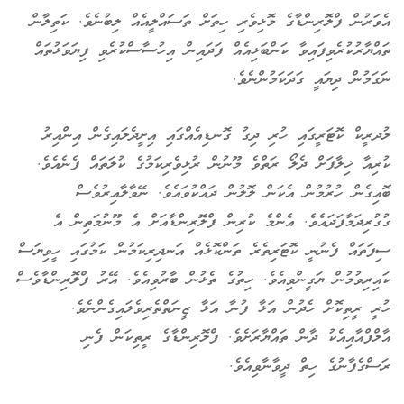
އެވަރުން ފްލޮރިންޑާގެ މޮޅިވެރި ހިތަށް ތަސައްލީއެއް ލިބުނެވެ. ކަތިލާން
ތައްޔާރުކުރެވިފައިވާ ކަންބަޅިއެއް ފަދައިން އިހުސާސްކުރެވި ފިޔަވަޅުތައް
ނަގަމުން ދިޔައީ ގަދަކަމުންނެވެ.
ލުދރީކް ކޮޓަރީގައި ހުރި ދިގު ގޮނޑިއެއްގައި އިށީދެލައިގެން އިންއިރު
ކުރިއާ ޚިލާފަށް ދެލޯ ރަތްވެ މޫނުން ރުޅިވެރިކަމުގެ ކުލަތައް ފެނެއެވެ.
ބޮއިގެން ހުރުމުން އެކަން ލޮލުން ދައްކުވައެވެ. ނޭވާލާއިރުވެސް
ގުގުރިދަމާފަދައެވެ. އެންމެ ކުރިން ފްލޮރިންޑާއަށް އެ މޫނުމަތިން އެ
ސިފަތައް ފެނުނީ ކޮޓަރިތެރެ ތަންކޮޅެއް އަނދިރިކަމުން ކަމުގައި ހީވިޔަސް
ކައިރިވުމުން ޔަގީންވިއެވެ. ހިތުގެ ތެޅުން ބާރުވިއެވެ. އޭރު ފްލޮރިންޑާވެސް
ހުރީ ރީތިކޮށް ހެދުން އަޅާ ފުނާ އަޅާ ޒީނަތްތެރިވެލައިގެންނެވެ.
އާލްފްއާއިއެކު ދާން ތައްޔާރަށެވެ. ފްލޮރިންޑާގެ ރީތިކަން ފެނި
ރަސްގެފާނުގެ ހިތް ދީވާނާވިއެވެ.