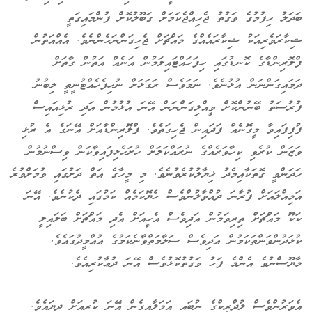
ބަދަލު ހިފުމުގެ ވަގުތު ޖެހިއްޖެކަމަށް ގަބޫލުކޮށް ފުންމައިގަތީ
ޝިކާރަވެރިއަކު ޝިކާރައެއްގެ މައްޗަށް ޖެހިގަންނަހެންނެވެ. އެއްއަތުން
ފްލޮރިންޑާގެ ކޮނޑުގައި ހިފަހައްޓައިލަމުން އަނެއް އަތުން ގާތަށް
ދަމައިގަންނަން އުޅުނެވެ. ނަމަވެސް ރަގަޅަށް ނުހިފެހެއްޓުނީތީ ލިބުނު
ފުރުސަތު ބޭނުންކޮށް ވީއްލިގަންނަން އޭނަ އުޅުމުން އަދި ރުޅިއައިސް
ފުފިފައިވާ މީގޮނެއް ފަދައިން ޖެހިގަތެވެ. ފްލޮރިންޑާއަށް އޭނަގެ އެ ރުޅި
ވަޒަން ކުރެވި ކިހާވަރެއްގެ ނުރައްކަލަށް ހުށަހެޅިފައިވާކަން ވިސްނުމުން
ހަދަންވީ ގޮތަކާއިމެދު ޚިޔާލުކުރެވުނެވެ. މި މީހާގެ އަތް ދަށުގައި ވުމަށްވުރެ
އަމިއްލައަށް ފުރާނަ ދުއްވާލުންވެސް ހެޔޮކަމެއް ކަމުގައި ދެކުނެވެ. އޭނަ
ކަކޫ މައްޗަށް ތިރިވަމުން އަދިވެސް އެހީއަށް އެދި މައްޗަށް ބަލައިލީ
ކުޅަދުންވަންތަކަމުން އަދިވެސް ސަލާމަތްވާނެކަމުގެ އުއްމީދުގައެވެ.
މާޔޫސްނުވެ އެންމެ ފަހު ވަގުތުކޮޅުވެސް އޭނަ ދުޢާކުރިއެވެ.
އެވަރުންވެސް ލުދްރީކްގެ ނުބައި އަމަލާއިގެން އޭނަ ކުރިއަށް ދިޔައެވެ.