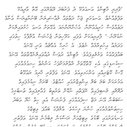
ހިތާމަވެރި
"ފާދިރީ މާޓިންގެ އަނގައެކޭ ދެ ފަރުބަދަ ދޭތެރޭގައި އޮތް ވާދީއެކޭ
ތަފާތެއްނެތް. އަނގަމަތީ ޖަހާ ދަތްތައް ލުއްސައިލަން ބޭނުންވިޔަސް އެންމެ
ދަތެއްވެސް ހުރީއެއްނޫން. އެހެންނޫންނަމަ އެގޮތަށް އަނގަ ހުޅުވައިލާކަށް
ނުކެރޭނެ.." ފާދިރީއަކަށް ވެފައި ކަމޭހިތަން ޖެހުނަސް އާލްފްގެ ހިތުގައި
ގަދަރެއް އިހުތިރާމެއް ނެތެވެ. އެ ހުރިހާ އެއްޗެއް ވަނީ އޭނަގެ
ބައްޕައާއެކު ވަޅުލެވިފައެވެ. މާޓިންގެ ދުވަސް ދުއްވައިލާނެގޮތްތައް އޭނަގެ
ސިކުނޑީގައި އެކި ގޮތްގޮތަށް ރާވާލުމަށްފަހު ކަންނެތް ހިނގުމެއްގައި
ގޮސް ކޮޓަރިއާއި އަރާހަމވިއެވެ. އޭނަގެ ވަފާތެރި ޚާދިމު ޔައުގޫބު
އަމުރަކަށް ބަލަ ބަލާ އިންތިޒާރުގައި ހުއްޓެވެ. ބޭރަށް ނިކުމެފައިވާ
ދެލޮލާއި ލެނބިފައިވާ ނޭފަތާއި ނުކޮށާ ތަރުތީބު ގެއްލިފައިވާ ތުނބުޅީގެ
ސަބަބުން އޭނަ މަޖާ ސިފައެއްގައި ފެނުނަސް އެއީ ހިތް ހެޔޮ އަބަދު
ހިނިތުންވުމެއްގައި ހުންނަ މީހެކެވެ. އާލްފްގެ ބައްޕަ ވިޓިޒާގެ
ގަނޑުވަރުގައި ބޮޑުވެ ވިޓިޒާއަށް ރަސްކަން ލިބުމުން އޭނަގެ ވަފާތެރި