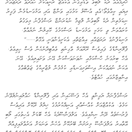
ޚާދިމާއެއް ދެކެ ލޯބިވެ ވަޑައިގެން އެކުއްޖާ ރާނީއަކަށް ހައްދަވާ ދަރަޖައަށް
ދިޔައީ ކީއްވެތޯ؟އެއީ އުސޫލު ކަމުގައި ވަންޏާ އަދި އަޅުގަނޑުމެން ފަގީރު
ނިކަމެތިން ދެކެ ލޯބިވުން ލާޒިމް ނުކުރަންޏާ ރަސްގެފާނު މިވަގުތު
ކުރައްވަން ވީ ކަމަކީ އަޅުގަނޑު ރަސްކަމުގެ ކޮއިލުން ނެރުއްވާ.
މަނިކުފާނުގެ ދަރަޖައާއި އިއްޒަތާއި އެކަށީގެންވަނީ އެގޮތް......"
ފްލޮރިންޑާގެ ފައިވެސް ރޫރޫއަޅާ ވާގިނެތި ވެއްޓިދާނެހެން ވެސް ހީވިއެވެ.
އެހާ ބިރުގަނެ ހާސްކަމާއި ނުތަނަވަސްކަން އޭނަ ވަށައިލިއެވެ. އޭނަ
އެކަން ނުދައްކަން އިސްތަށިގަނޑާއި ކުޅެމުން ލުޒްރީކްގެ ޖަވާބެއްގެ
އިންތިޒާރުގައި ހުއްޓެވެ.
ރަސްގެފާނަށް ޔަގީންވީ އެހާ ފަސޭހައިން އަދި ފްލޮރިންޑާ ހައްލައިނުލެވޭނެ
ކަމެވެ. އެކުއްޖާއަށް ކެއްސެއްދީ އަނިޔާކުރުމުގެ ޚިޔާލު ދޫކޮށް އަދިވެސް
ފުރުސަތެއް ދޭން ނިންމިއެވެ. އަލްފަންސޫދެކެ އެހާ ބޮޑަށް އެހިތުގައި ލޯބި
އޮތްއރު އަލްފަންސޫ މިރަށުން ބޭރުކޮށް އެހެން ތަނަކަށް އަރުވާލައިފިއްޔާ