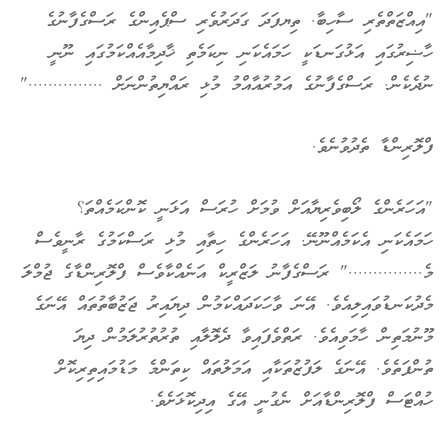
"އިއްޒަތްތެރި ސާހިބާ. ތިޔފަދަ ގަދަރުވެރި ސްޕެއިންގެ ރަސްގެފާނުގެ
ހާޟިރުގައި އަޅުގަނޑަކީ ހަމައެކަނި ނިކަމެތި ޚާދިމާއެއްކަމުގައި ނޫނީ
ނުދެކެން. ރަސްގެފާނުގެ އަމުރުއާއްމު މުޅި ރައްޔިތުންނަށް ..............."
ފްލޮރިންޑާ ތެދުވުނެވެ.
"އަހަރެންގެ ލޯބިވެރިޔާއަށް ވުމަށް ހުރަސް އަޅަނީ ކޮންކަމެއްތަ؟
ހަމައެކަނި އެކަމެއްނޫނޭ. އަހަރެންގެ ހިތާއި މުޅި ރަސްކަމުގެ ރާނީވެސް
މެ..............." ރަސްގެފާނު ލަޒްރީކް އަނެއްކާވެސް ފްލޮރިންޑާގެ ޖުމްލަ
މެދުކަނޑުވައިލިއެވެ. އޭނަ ވާހަކަދައްކަމުން ދިޔައިރު ޖަޒުބާތުތައް އޭނަގެ
މޫނުމަތިން ހާމަވިއެވެ. ރަތްވެފައިވާ ދެލޮލާއި ތުރުތުރުލަމުން ދިޔަ
ތުންފަތެވެ. އޭނަގެ ލަފުޒުތަކާއި އަމަލުތައް ކިތަންމެ މަޑުމައިތިރިކޮށް
ހުއްޓަސް ފްލޮރިންޑާއަށް ނެގުނީ އޭގެ އިދިކޮޅަށެވެ.