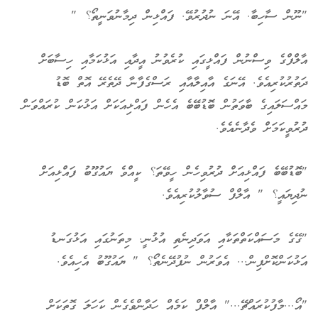
"ނޫން ސާހިބާ. އޭނަ ނުދުރުވޭ. ފައްޅިން ދިމާނުވަނީތޯ؟ "
އާލްފްގެ ވިސްނުން ފައްޅީގައި ކުރެވުނު އީދާއި އަޅުކަމާއި ހިސާބަށް
ދަތުރުކުރިއެވެ. އޭނަގެ އާއިލާއާއި ރަސްގެފާނާ ދޭތެރޭ އޮތް ބޮޑު
މައްސަލައިގެ ބާވަތުން ބޮޑުބޭބެ އެހެން ފައްޅިއަކަށް އަޅުކަން ކުރައްވަން
ދުރުވީކަމަށް ވެދާނެއެވެ.
"ބޮޑުބޭބެ ފައްޅިއަށް ދުރުވިހެން ހީވޭތަ؟ ކީއްވެ ޔައުގޫބު ފައްޅިއަށް
ނުދިޔައީ؟ " އާލްފް ސުވާލުކުރިއެވެ.
"ގޭގެ މަސައްކަތްތަކާއި އަވަދިނެތި އުޅުނީ. މިތަނުގައި އަޅުގަނޑު
އަޅުކަންކޮށްފިން... އެވަރުން ނުފުދޭނެތޯ؟ " ޔައުގޫބު އެހިއެވެ.
"އޯ...މާފުކުރައްޗޭ..." އާލްފް ކަމެއް ހަދާންވެގެން ކަހަލަ ގޮތަކަށް