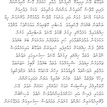
ޔައުގޫބު އޭނަ ދިރިއުޅޭ ޚާދިމުންގެ ގެއާއި ހަމަޔަށް ގޮސް ޚާދިމުންނަށް
ފަދިރީ އޮޕާސް ހޯދައިގެން އަންނަން އެންގިއެވެ. އެކަކު ފައްޅިއަށް
އަނެކަކު އޭނަގެ ގެއަށް އަދި އަނެކަކު އޮޕާސް އާއްމުކޮށް އުޅޭނެހެން ހީވާ
ތަންތަން ބެލުމަށް ފޮނުވިއެވެ. އެނބުރި ކޮޓަރިއަށް އައުމަށްފަހު އާލްފްގެ
ޚިޔާލުގައިވާ ކަމެއްނޭގި ފިކުރު ބޮޑުވެ އޭނަގެ ތުނބުޅިއާއި ކުޅެން
މަޑުމަޑުން އެއްފަރާތެއްގައި ހުރީ އަތުވެދާނެ އަމުރަކަށް ބަލަ ބަލައެވެ.
އާލްފް ފުން ޚިޔާލަކަށް ގެއްލިފައި ހުރިވަރުން ޔައުގޫބު އައިކަމެއްވެސް
ނޭގުނެވެ. އެތައް ޚިޔާލައި ފިކުރެއް އޭނަގެ ސިކުނޑީގައި ދައުރުވެ
ޖަމާވަމުން ދިޔައެވެ. ޝާހީކަމާއެކު އެތައް ބަޔެއްގެ ލޯބީގެ ނަޒަރުތައް
އަމާޒުވި ދުވަސްތައް މާޒީއާއެކުވެ މިހާރު އޭނައެކޭ އެންމެ ދަށްފަންތީގެ
މީހެކޭ ތަފާތެއް ނެތެވެ. ތަޚުރު ލަދްރީކް އަތުން ދަމައިގަންނާނެ
ގޮތަކާއިމެދު ވިސްނިޔަސް ރަގަޅު ހައްލަކާއި ހަމަޔަށް ނައެވެ. އޭނަ
އަތުގައި ފައިސާ އަދި ހަގުރާމަވެރިންނެއްވެސް ނެތެވެ. އެހިސާބުން
ފްލޮރިންޑާމަތިން ހަދާންވެ ކުރެވުނު ވައުދުވެސް ސިކުނޑިއަށް އުދަގޫކުރަން