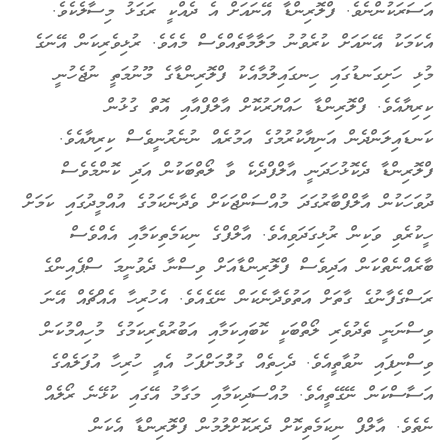
އަސަރަކުންނެވެ. ފްލޮރިންޑާ އޭނައަށް އެ ދެއްކީ ރަގަޅު މިސާލެކެވެ.
އެކަމަކު އޭނައަށް ކުރެވުނު މަލާމާތެއްވެސް މެއެވެ. ރުޅިވެރިކަން އޭނަގެ
މުޅި ހަށިގަނޑުގައި ހިނގައިލުމާއެކު ފްލޮރިންޑާގެ މޫނުމަތީ ނުޖެހުނީ
ކިރިޔާއެވެ. ފްލޮރިންޑާ ހައްޔަރުކޮށް އާލްފްއާއި އޮތް ގުޅުން
ކަނޑައިލަންދެން އަނިޔާކުރުމުގެ އަމުރެއް ނުނެރުނީވެސް ކިރިޔާއެވެ.
ފްލޮރިންޑާ ދެކޮޅުހަދަނީ އާލްފްދެކެ ވާ ލޯތްބަކުން އަދި ކޮންމެވެސް
ދުވަހަކުން އާލްފްބާރުގަދަ މުއްސަންޖަކަށް ވެދާނެކަމުގެ އުއްމީދުގައި ކަމަށް
ހީކުރެވި ވަކިން ރުޅިގަދަވިއެވެ. އާލްފްގެ ނިކަމެތިކަމާއި އެއްވެސް
ބާރެއްނެތްކަން އަދިވެސް ފްލޮރިންޑާއަށް ވިސްނާ ދެވުނީމަ ސްޕެއިންގެ
ރަސްގެފާނުގެ ގާތަށް އަތުވެދާނެކަން ނޭގެއެވެ. އެހުރިހާ އެއްޗެއް އޭނަ
ވިސްނަނީ ތެދުވެރި ލޯތްބަކީ ކޮބައިކަމާއި އަބުރުވެރިކަމުގެ މުހިއްމުކަން
ވިސްނިފައި ނުވާތީއެވެ. ދެހިތެއް ގުޅުުމަށްފަހު އެއީ ހުރިހާ އުފަލެއްގެ
އަސާސްކަން ނޭގޭތީއެވެ. މުއްސަދިކަމާއި މަގާމު އޭގައި ކުޅޭނެ ރޯލެއް
ނެތެވެ. އާލްފް ނިކަމެތިކޮށް ދެރަކޮށްލުމުން ފްލޮރިންޑާ އެކަން