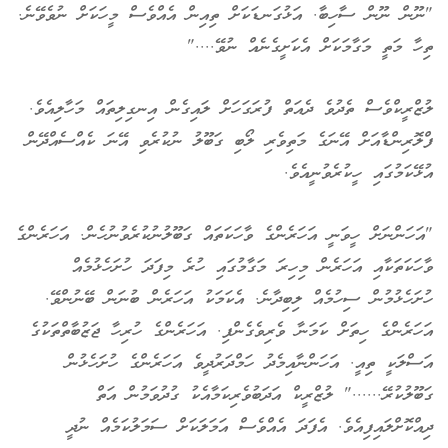
"ނޫން ނޫން ސާހިބާ. އަޅުގަނޑަކަށް ތިއިން އެއްވެސް މީހަކަށް ނުވެވޭނެ.
ތިހާ މަތީ މަގާމަކަށް އެކަށީގެނެއް ނުވޭ...."
ލުޒްރީކްވެސް ތެދުވެ ދެއަތް ފުރަގަހަށް ލައިގެން އިނގިލިތައް މަހާލިއެވެ.
ފްލޮރިންޑާއަށް އޭނަގެ މަތިވެރި ލޯބި ގަބޫލު ނުކުރެވި އޭނަ ކެއްސެއްދޭން
އުޅޭކަމުގައި ހީކުރެވުނީއެވެ.
"އަހަންނަށް ހީވަނީ އަހަރެންގެ ވާހަކަތައް ގަބޫލުނުކުރެވުނުހެން. އަހަރެންގެ
ވާހަކަތަކާއި އަހަރެން މިހިރަ މަގާމުގައި ހުރެ މިފަދަ ހުށަހެޅުމެއް
ހުށަހެޅުމުން ސިހުމެއް ލިބިދާނެ. އެކަމަކު އަހަރެން ބުނަން ބޭނުންވޭ.
އަހަރެންގެ ހިތަށް ކަމަނާ ވެރިވެގެންފި. އަހަރެންގެ ހުރިހާ ޖަޒުބާތްތަކުގެ
އަސްލަކީ ތިއީ. އަހަންނާއިމެދު ހަމްދަރުދީވެ އަހަރެންގެ ހުށަހެޅުން
ގަބޫލުކުރޭ......" ލުޒްރީކް އަދަބުވެރިކަމާއެކު ގުދުވަމުން އަތް
ދިއްކޮށްލައިފިއެވެ. އެފަދަ އެއްވެސް އަމަލަކަށް ސަމަލުކަމެއް ނުދީ