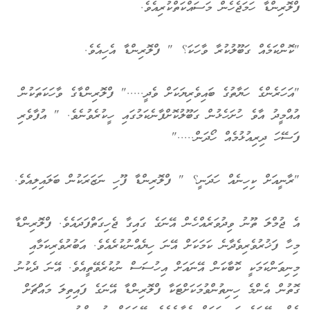
ފްލޮރިންޑާ ހަމަޖެހެން މަސައްކަތްކުރިއެވެ.
"ކޮންކަމެއް ގަބޫލުކުރާ ވާހަކަ؟ " ފްލޮރިންޑާ އެހިއެވެ.
"އަހަރެންގެ ހަޔާތުގެ ބައިވެރިޔަކަށް ވެދީ....." ފްލޮރިންޑާގެ ވާހަކަތަކުން
އުއްމީދު އާވެ ހުށަހެޅުން ގަބޫލުކޮށްފާނެކަމުގައި ހީކުރެވުނެވެ. " އުފާވެރި
ފަސޭހަ ދިރިއުޅުމެއް ހޯދަން....."
"ރާނީއަށް ކިހިނެއް ހަދަނީ؟ " ފްލޮރިންޑާ ފޫހި ނަޒަރަކުން ބަލައިލިއެވެ.
އެ ޖުމްލަ ތޫނު ވިދުވަރެއްހެން އޭނަގެ ގައިގާ ޖެހިގަތްފަދައެވެ. ފްލޮރިންޑާ
މިހާ ފަޚުރުވެރިވެދާނެ ކަމަކަށް އޭނަ ހިޔެއްނުކުރެއެވެ. އަބުރުވެރިކަމާއި
މިނިވަންކަމަކީ ކޮބާކަން އޭނައަށް އިހުސަސް ނުކުރެވޭތީއެވެ. އޭނަ ދެކުނު
ގޮތުން އެންމެ ހިނިތުންވުމަކަށްޓަކާ ފްލޮރިންޑާ އޭނަގެ ފައިތިލަ މައްޗަށް