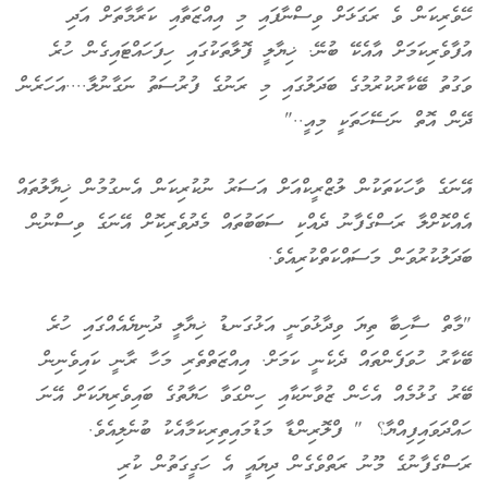
ހޭވެރިކަން ވެ ރަގަޅަށް ވިސްނާފައި މި އިއްޒަތާއި ކަރާމާތަށް އަދި
އުފާވެރިކަމަށް އާއެކޭ ބުނޭ. ޚިޔާލީ ފޮލާތަކުގައި ހިފަހައްޓައިގެން ހުރެ
ވަގުތު ބޭކާރުކުރުމުގެ ބަދަލުގައި މި ރަނުގެ ފުރުސަތު ނަގާނުލާ....އަހަރެން
ދޭން އޮތް ނަސޭހަތަކީ މިއީ.."
އޭނަގެ ވާހަކަތަކުން ލުޒްރީކްއަށް އަސަރު ނުކުރިކަން އެނގުމުން ޚިޔާލުތައް
އެއްކޮށްލާ ރަސްގެފާނު ދެއްކި ސަބަބުތައް މެދުވެރިކޮށް އޭނަގެ ވިސްނުން
ބަދަލުކުރުވަން މަސައްކަތްކުރިއެވެ.
"މާތް ސާހިބާ ތިޔަ ވިދާޅުވަނީ އަޅުގަނޑު ޚިޔާލީ ދުނިޔެއެއްގައި ހުރެ
ބޭކާރު ހުވަފެންތައް ދެކެނީ ކަމަށް. އިއްޒަތްތެރި މަހާ ރާނީ ކައިވެނިން
ބޭރު ގުޅުމެއް އެހެން ޒުވާނަކާއި ހިންގަވާ ހަޔާތުގެ ބައިވެރިޔަކަށް އޭނަ
ހައްދަވައިފިއްޔާ؟ " ފްލޮރިންޑާ މަޑުމައިތިރިކަމާއެކު ބުނެލިއެވެ.
ރަސްގެފާނުގެ މޫނު ރަތްވެގެން ދިޔައީ އެ ހަގީގަތުން ކުރި