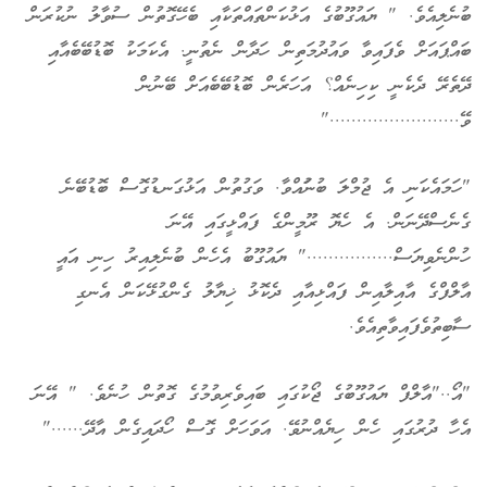
ބުނެލިއެވެ. " ޔައުގޫބުގެ އަޅުކަންތައްތަކާއި ބެހޭގޮތުން ސުވާލު ނުކުރަން
ބައްޕައަށް ވެފައިވާ ވައުދުމަތިން ހަދާން ނެތުނީ. އެކަމަކު ބޮޑުބޭބެއާއި
ދޭތެރޭ ދެކެނީ ކިހިނެއް؟ އަހަރެން ބޮޑުބޭބެއަށް ބޭނުން
ވޭ........................"
"ހަމައެކަނި އެ ޖުމްލަ ބުނުައްވާ. ވަގުތުން އަޅުގަނޑުގޮސް ބޮޑުބޭނެ
ގެނެސްދޭނަން. އެ ހެޔޮ ރޫމީންގެ ފައްޅީގައި އޭނަ
ހުންނެވިޔަސް................" ޔައުގޫބު އެހެން ބުނެލިއިރު ހިނި އައީ
އާލްފްގެ އާއިލާއިން ފައްޅިއާއި ދެކޮޅު ޚިޔާލު ގެންގުޅޭކަން އެނގި
ސާބިތުވެފައިވާތިއެވެ.
"އޯ.."އާލްފް ޔައުގޫބުގެ ޖޯކުގައި ބައިވެރިވުމުގެ ގޮތުން ހުނެވެ. " އޭނަ
އެހާ ދުރުގައި ހެން ހިޔެއްނުވޭ. އަވަހަށް ގޮސް ހޯދައިގެން އާދޭ......"