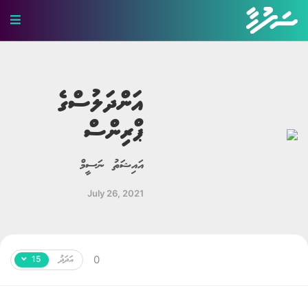
ހަޤީޤީ ވާހަކަ
ބިރުވެރި ވާހަކަ
އަންދަލުސްގެ
ޕްރިންސް
ކުރުވާހަކަ
އިބުރަތްތެރި ވާހަކަ
އައިޝަތު ނަސީމް
މަޖާ ވާހަކަ
July 26, 2021
ލޯބީގެ ވާހަކަ
ދީނީ ވާހަކަ
އަދަދު
0
15
ދިގު ވާހަކަ