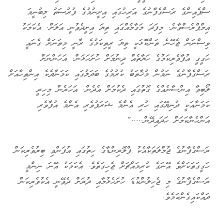
ސްޕެއިންގެ ރަސްގެފާނުގެ އަރިހުގައި އިށީނުމުގެ ފުރުސަތު ލިބުނީމަ
އިމްޕްރެސްވާނެ. މިފަދަ މަގާމެއްގައި ތިޔަ އިށީދެވުނީ އަލަށް. އެކަމަކު
ވިސްނަން ޖެހޭނެ ތަންކޮޅަކީ ތިޔަ ރީތިކަމުގެ ރާނީ މިތަނަށް ގެނައީ
ހަގީގީ އުފާވެރިކަމުގެ ހަޔާތެއް ދިނުމަށް ހުށަހަޅަން. އަހަންނަށް
ރަސްގެފާނުގެ ނަމުން މުޚާތަބު ކުރުމުގެ ބަދަލުގައި ކަމަނާދެކެ އިންތިހާއަށް
ލޯބިވާ އިންސާނެއްގެ ގޮތުގައި ދެކުމަށް އެދެން. އަހަރެން މިހިރީ
ކަމަނާއަކީ ދުނިޔޭގައި ހުރި އެންމެ ޝަރަފުވެރި އެންމެ އުފާވެރި
އަންހެނާކަމަށް ހަދައިދޭން....."
ރަސްގެފާނުގެ ޖުމްލަތަކާއެކު ފްލޮރިންޑާގެ ހިތުގައި އުފަންވި ބިރުވެރިކަން
ހަގީގަތަކަށްވެ އޭނަގެ ކުރިމައްޗަށް ޖެހިގަތެވެ. އެކަމަކު އޭނަ ނިންމީ
ރަސްގެފާނުގެ މި ޖެހިލުންކުޑަ ހުށަހެޅުމާއި ދުރަށް ދެވޭނީ އެކުވެރިކަން
ދައްކައިގެންކަމެވެ.