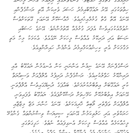
ޚާދިމެއްގެ ގޮތުގައި ހުއްޓެވެ. ގަނޑުވަރުގައި ދިރިއުޅޭ އެހެން މީހުންގެ
ހިތްތަކުގައި އޭރު ޔައުގޫބާއިމެދު ހަސަދަ ވެރިކަން އޮތީ ރަސްގެފާނާއި
އޭނަގެ އޮތް ގާތް ގުޅުމާއިހެދިއެވެ. ޚާއްސަކޮށް އޭނައަކީ ގޫތަކަށްވެސް
ނުވުމާއެކުގައިވެސް އެފަދަ ގުޅުމެއް އޮތުމުންނެވެ. އޭނަގެ ހަސަބާއި
ނަސަބު އަދި ދަރިކޮޅު އެއްވެސް މީހަކަށް ނޭގެއެވެ. އެކަމަކު މިހާ މަތީ
މަގާމަކަށް އެރީ ކިހިނެއްކަމާއިމެދު އެންމެން ހައިރާންވިއެވެ.
ރަސްގެފާނަށް އޭނަގެ ނިމުން އަންނަނީ ކަން އެނގުމުން ޔައުގޫބު އާއި
ދަރިންކޮޅު ހަވާލުކުރިއެވެ. ރަސްގެފާނު ދަރިފުޅު އާލްފްއަށް ވަސިއްޔަތް
ކުރީ ޔައުގޫބަށް އިތުބާރުކުރުމަށެވެ. ބައްޕަގެ ދުނިޔޭގައިވެސް އާލްފްވަނީ
އޭނައަށް އިތުބާރުކޮށް ކަމޭހިތަށް ދަސްކޮށްފައެވެ. ޔައުގޫބު ވެފައިވަނީ
އާލްފްއަށް ވަފާތެރި ލޯބިވާ ޚާދިމަކަށެވެ. އޭނަގެ ހުންނަ މަޖާ މިޒާޖާއި
ހަރަކާތެރި އަދި ހަލުވިކަމުން އޭނައަކީ ސީރިޔަސް ވިސްނުންތައް ގެންގުޅޭ
މީހެއްކަމެއް އެއްވެސް މީހަކަށް އެނގިފައެއް ނެތެވެ. ހަގީގަތުގައި
ޔައުގޫބަކީ ކަންކަމާއިމެދު ފުންކޮށް ވިސްނާ ތަފާތު މީހެކެވެ.