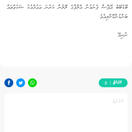
ބޮޑުބޭބެ އޮޕާސް ފެނުމުން އާލްފްގެ ލޮލުން ކަރުނަ އައުމާއެކު ޝަކުވާތައް
ބަންޑުންކޮށްލިއެވެ.
ނުނިމޭ
ކޮމެންޓް
0