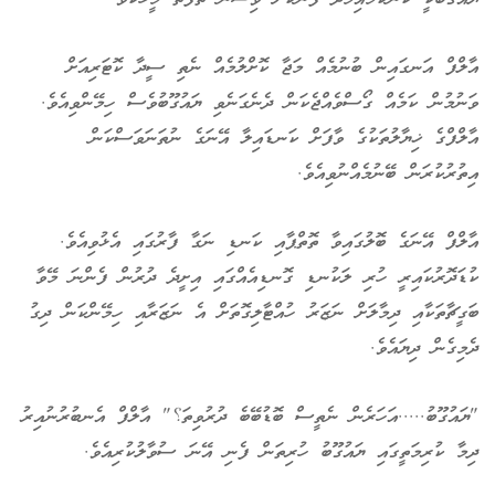
އާލްފް އަނގައިން ބުނުމެއް މަޖާ ކޮށްލުމެއް ނެތި ސީދާ ކޮޓަރިއަށް
ވަނުމުން ކަމެއް ގޯސްވެއްޖެކަން ދެނެގަނެވި ޔައުގޫބުވެސް ހިމޭންވިއެވެ.
އާލްފްގެ ޚިޔާލުތަކުގެ ވާފަށް ކަނޑައިލާ އޭނަގެ ނުތަނަވަސްކަން
އިތުރުކުރަން ބޭނުމެއްނުވިއެވެ.
އާލްފް އޭނަގެ ބޮލުގައިވާ ތޮތްޕާއި ކަނޑި ނަގާ ފާރުގައި އެޅުވިއެވެ.
ކުޑަދޮރުކައިރީ ހުރި ލަކުނޑި ގޮނޑިއެއްގައި އިށީދެ ދުރުން ފެންނަ މޭވާ
ބަގީޗާތަކާއި ދިމާލަށް ނަޒަރު ހުއްޓާލިގޮތަށް އެ ނަޒަރާއި ހިމޭންކަން ދިގު
ދެމިގެން ދިޔައެވެ.
"ޔައުގޫބު.....އަހަރެން ނެތީސް ބޮޑުބޭބެ ދުރުވިތަ؟" އާލްފް އެނބުރުނުއިރު
ދިމާ ކުރިމަތީގައި ޔައުގޫބު ހުރިތަން ފެނި އޭނަ ސުވާލުކުރިއެވެ.