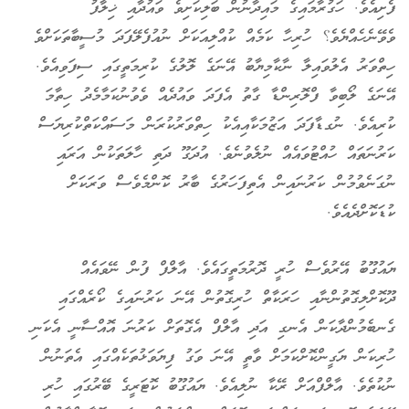
ފެށިއެވެ. ހަގުރާމައިގެ މައިދާނުން ބަލިކަށިވެ ވައުދާއި ޚިލާފު
ވެވޭނެހެއްޔެވެ؟ ހުރިހާ ކަމެއް ކުއްލިއަކަށް ނުއުފެލޭފަދަ މުސީބާތަކަށްވެ
ހިތްވަރު އެލުވައިލާ ނާކާމިޔާބު އޭނަގެ ލޮލުގެ ކުރިމަތީގައި ސިފަވިއެވެ.
އޭނަގެ ލޯބިވާ ފްލޮރިންޑާ ގާތު އެފަދަ ވައުދެއް ވެވުނުކަމާމެދު ހިތާމަ
ކުރިއެވެ. ނުގޑާފަދަ އަޒުމަކާއިއެކު ހިތްވަރުކުރަން މަސައްކަތްކުރިޔަސް
ކަރުނަތައް ހުއްޓުވައެއް ނުލެވުނެވެ. އުދަގޫ ދަތި ހާލަތަކުން އަރައި
ނުގަނެވުމުން ކަރުނައިން އެތިފަހަރުގެ ބާރު ކޮންމެވެސް ވަރަކަށް
ކުޑަކޮށްދެއެވެ.
ޔައުގޫބު އޭރުވެސް ހުރީ ދޮރުމަތީގައެވެ. އާލްފް ފުން ނޭވައެއް
ދޫކޮށްލިގޮތުންނާއި ހަރަކާތް ހުރިގޮތުން އޭނަ ކަރުނައިގެ ކޯރެއްގައި
ގެނބެމުންދާކަން އެނގި އަދި އާލްފް އެގޮތަށް ކަރުނަ އޮއްސާނީ އެކަނި
ހުރިކަން ޔަގީންކޮށްކަމަށް ވާތީ އޭނަ ވަގު ފިޔަވަޅުތަކެއްގައި އެތަނުން
ނުކުތެވެ. އާލްފްއަށް ރޭކާ ނުލިއެވެ. ޔައުގޫބު ކޮޓަރީގެ ބޭރުގައި ހުރި