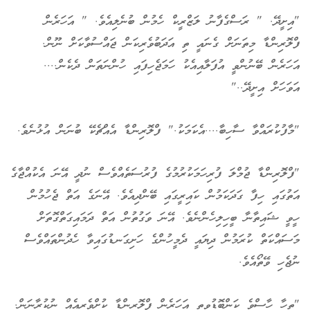
"އިށީދޭ. " ރަސްގެފާނު ލަޒްރީކް ހެމުން ބުނެލިއެވެ. " އަހަރެން
ފްލޮރިންޑާ މިތަނަށް ގެނައީ ތި އަދަބުވެރިކަން ޖައްސުވާކަށް ނޫން.
އަހަރެން ބޭނުންވީ އުފަލާއިއެކު ހަމަޖެހިފައި ހުންނަތަން ދެކެން....
އަވަހަށް އިށީދޭ.."
"މާފުކުރައްވާ ސާހިބާ....އެކަމަކު." ފްލޮރިންޑާ އެއްޗެކޭ ބުނަން އުޅުނެވެ.
"ފްލޮރިންޑާ ޖުމްލަ ފުރިހަމަކުރުމުގެ ފުރުސަތެއްވެސް ނުދީ އޭނަ އެކުއްޖާގެ
އަތުގައި ހިފާ ގަދަކަމުން ކައިރީގައި ބޭންދިއެވެ. އޭނަގެ އަތް ޖެހުމުން
ހީވީ ޝައިތާނާ ބީހިލިހެންނެވެ. އޭނަ ވަގުތުން އަތް ދަމައިގަތްގޮތަށް
މަސައްކަތް ކުރަމުން ދިޔައީ ދެމީހުންގެ ހަށިގަނޑުގައިވާ ހެދުންތައްވެސް
ނުޖެހި ވޭތޯއެވެ.
"ތިހާ ހާސްވެ ކަންބޮޑުވީތީ އަހަރެން ފްލޮރިންޑާ ކުށްވެރިއެއް ނުކުރާނަން.