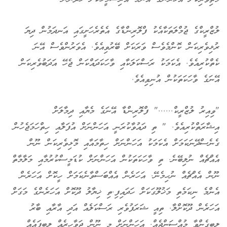
ލުޒްރީކްގެ ޖުމްލަތަކާއެކު ފްލޮރިންޑާގެ އެތެރެހަށީގައި އަނދަމުން ދިޔަ
ރުޅިވެރިކަން ކޮންމެވެސް ވަރަކަށް ބޭރުވިއެވެ. އެވަރުންވެސް އޭނަ
ކެތްކުރިއެވެ. އެކަމަކު ރަސްކަލަކާއި ވާހަކަދައްކަން ޖެހޭ އަދަބުވެރިކަން
އޭނަގެ ވާހަކަތަކުން އުނިވިއެވެ.
"ވިއިރު ލުޒްރީކް......" ފްލޮރިންޑާ އޭނަގެ މެޔާއި ދިމާލަށް
އިޝާރަތްކުރިއެވެ. " ތި ދައުވާކުރަނީ އަހަންނަށް އުފަލާއި ހިތްހަމަޖެހުން
ގެނެސްދޭނަކަމަށް އެކަމަކު އަހަންނަށް ހިތާމައާއި މޮޅިވެރިކަން ނޫން
އެއްޗެއް ނުލިބޭނެ. ތި ވާހަކަތަކުން އަހަންނަށް ކުޑަމީސްކުރުމާއި މަލާމާތް
ނޫން އެއްޗެއް ނުހިމެނޭ. އަހަރެން އެއްބަސްވާނެކަމަށް ހީކޮށް އަހަރެން
އެންމެ ނިކަމެތި މަޚުލޫގަކަށް ހަދައިފި.ތި ޚިޔާލު ދޫކޮށް އަހަރެންގެ މަގަށް
އަހަރެން ދޫކޮށްލާ. ތިއީ ޝަރަފުވެރި ރަސްކަލެއް އަދި އާރާއި ބާރު
ލިބިގެންވާ މުއްސަންޖެއް. އަހަންނަށް މި ނޫން ޖަވާހިރެއް ލިބިފައެއް