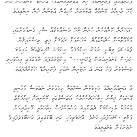
ފަހަރެއްގައި ފްލޮރިންޑާގެ ހިތް އަތުލެވިދާނެއެވެ. އެހެންވެ ކޮންމެހެން ދާން
ޖެހޭ މުހިއްމު ބޭނުމެއް އޮތްކަމަށް ހެދިގެން އެތަނުން ދާން ނިންމިއެވެ.
"އަހަރެން ކޮންމެހެން ކުރަން ޖެހޭ މަސައްކަތެއް ޝާހީ ގަނޑުވަރުގައި
އެބައޮތްކަން ހަދާންވެއްޖެ. ކަމަނާއަށް ރަގަޅަށް މިވީ. ވިސްނައިލާނެ
ފުރުސަތު ލިބުނީ. ރަގަޅު ނިންމުމެއް ނިންމަން ނޭގިއްޖެއްޔާ އަމިއްލަ
ނަފުސް ކުށްވެރިކުރަން ޖެހޭނީ......" އިންޒާރުދޭފަދަ ރާގެއްގައި އިއްވައިލި
ބަސްތަކަށް ފަހު އޭނަ އެ ކޮޓަރިން ނުކުތީ ފްލޮރިންޑާ ދޫކޮށްލާފައެވެ.
އެ އަނިޔާވެރިޔާގެ ވަކިތަކުން ސަލާމަތް މިވަގުތަށް ނަމަވެސް ވެވުނީތީ
އޭނައަށް ލިބުނު ހިތްހަމަޖެހުމާއެކު އަވަސްވެގަތީ ކޮޓަރިއަށް ދިޔުމަށެވެ.
އެކަމަކު އެހިސާބަށް ދެވުނުއިރު އަނެއްކާވެސް ހިތާމައާއި މޮޅިވެރިކަން
ވަށާލީ ސާލެއްފަދައިންނެވެ. ދޮރުމަތީގައި ހުރި ބޮޑުދައިތަ ކަންބޮޑުވެފައިވާ
ނަޒަރަކުން ބަލައިލިއެވެ.