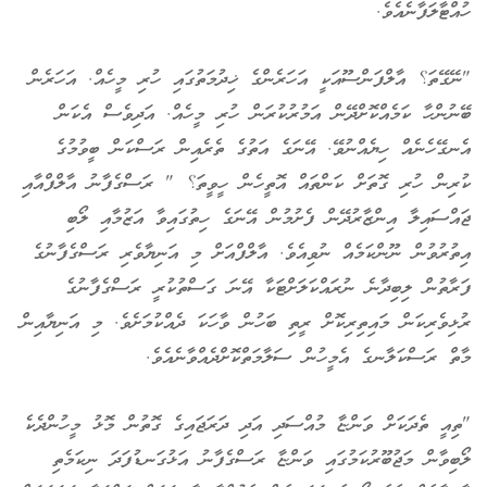
ހުއްޓާލަފާނެއެވެ.
"ނޭގޭތަ؟ އާލްފަންސޫއަކީ އަހަރެންގެ ޚިދުމަތުގައި ހުރި މީހެއް. އަހަރެން
ބޭނުންހާ ކަމެއްކޮށްދޭން އަމުރުކުރަން ހުރި މީހެއް. އަދިވެސް އެކަން
އެނގޭހެނެއް ހިޔެއްނުވޭ. އޭނަގެ އަތުގެ ތެރެއިން ރަސްކަން ބީވުމުގެ
ކުރިން ހުރި ގޮތަށް ކަންތައް އޮތީހެން ހީވީތަ؟ " ރަސްގެފާނު އާލްފްއާއި
ޖައްސައިލާ އިންޒާރުދޭން ފެށުމުން އޭނަގެ ހިތުގައިވާ އަޒުމާއި ލޯބި
އިތުރުވުން ނޫންކަމެއް ނުވިއެވެ. އާލްފްއަށް މި އަނިޔާވެރި ރަސްގެފާނުގެ
ފަރާތުން ލިބިދާނެ ނުރައްކަލަށްޓަކާ އޭނަ ގަސްތުކުރީ ރަސްގެފާނުގެ
ރުޅިވެރިކަން މައިތިރިކޮށް ރީތި ބަހުން ވާހަކަ ދެއްކުމަށެވެ. މި އަނިޔާއިން
މާތް ރަސްކަލާނގެ އެމީހުން ސަލާމަތްކޮށްދެއްވާނެއެވެ.
"ތިއީ ތެދަކަށް ވަންޏާ މުއްސަދި އަދި ދަރަޖައިގެ ގޮތުން މޮޅު މީހުންދެކެ
ލޯބިވާން މަޖުބޫރުކަމުގައި ވަންޏާ ރަސްގެފާނު އަޅުގަނޑުފަދަ ނިކަމެތި