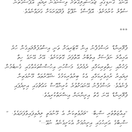
އޭނަގެ ގޮނޑީގައި ޖައްސައިލިގޮތަށް ވިސްނަމުން ދިޔައީ އޮޕާސްގާތުން
ސުވާލު ކުރުމަށެވެ. އޮޕާސްގެ ނުފޫޒު ފުދޭވަރަކަށް ގަދަވާނެއެވެ.
***
ފްލޮރިންޑާ ރަސްގެފާނު އިން ކޮޓަރިއަށް ވަނީ އިސްއުފުލާލައިގެން ހުރެ
އަމިއްލަ ނަފުސަށް އިތުބާރު އޮތްފަދަ ގޮތަކަށެވެ. އޭރު އޭނަގެ ހިތް
ފަޚުރާއި ހިތްތިރިކަމާއި ދެމެދުގެ މަސްހުނި އިހުސާސްތަކެއްގައި ގެނބެމުން
ދިޔައިރު ރުޅިވެރިކަމާއި އެކު ބިރުވެރިކަމުގެ ޝުއޫރުތައް މޫނުމަތިން
ފެނެއެވެ. ރަސްގެފާނު އޭނައަށްވުރެ ކުރިންގޮސް ކައުޗުގައި އިށީދެފައި
ފްލޮރިންޑާ އޭނަ ގާތު އިށީންނަން އިޝާރަތްކުރިއެވެ.
"އިއްޒަތްތެރި ސާހިބާ. "ލަދުވެތިކަން އެ މޫނުމަތީ ލިޔެވިފައިވާފަދައެވެ. "
ސާހިބާގެ އަރިހުގައި އިށީނުމަށް އެކަށީގެނެއް ނުވޭ..."