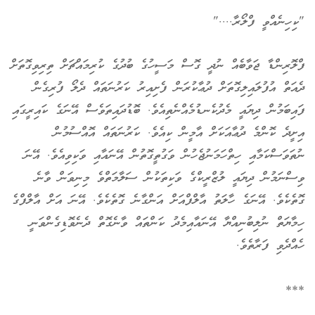
"ކިހިނެއްވީ ފްލޯރާ...."
ފްލޮރިންޑާ ޖަވާބެއް ނުދީ ގޮސް މަސީހުގެ ބުދުގެ ކުރިމައްޗަށް ތިރިވިގޮތަށް
ދެއަތް އުފުލައިލިގޮތަށް ދުޢާކުރަން ފެށިއިރު ކަރުނަތައް ދެލޯ ފުރިގެން
ފައިބަމުން ދިޔައީ މެދުކެނޑުމެއްނެތިއެވެ. ބޮޑުދައިތަވެސް އޭނަގެ ކައިރީގައި
އިށީދެ ކޮންމެ ދުޢާއަކަށް އާމީން ކިއެވެ. ކަރުނަތައް އޮއްސުމުން
ނުތަވަސްކަމާއި ހިތްހަމަނުޖެހުން ވަގުތީގޮތުން އޭނައާއި ވަކިވިއެވެ. އޭނަ
ވިސްނަމުން ދިޔައީ ލުޒްރީކްގެ ވަކިތަކުން ސަލާމަތްވެ މިނިވަން ވާނެ
ގޮތެކެވެ. އޭނަގެ ހާލަތު އާލްފްއަށް އަންގާނެ ގޮތެކެވެ. އޭނަ އަށް އާލްފްގެ
ހިމާޔަތް ނުލިބުނިއްޔާ އޭނައާއިމެދު ކަންތައް ވާނެގޮތް ދެނެވޮޑިގެންވަނީ
ހެއްދެވި ފަރާތެވެ.
***