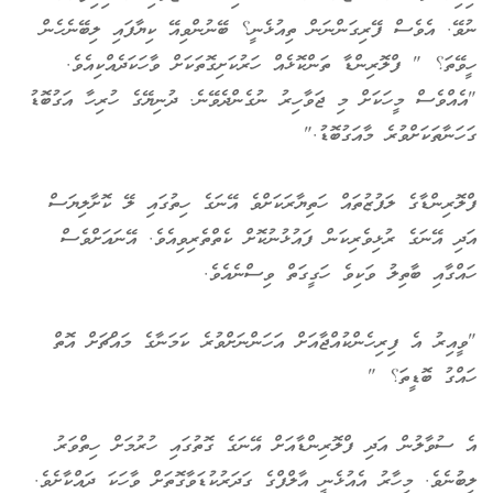
ނުވޭ. އެވެސް ފޭރިގަންނަން ތިއުޅެނީ؟ ބޭނުންވިއޭ ކިޔާފައި ލިބޭނެހެން
ހީވޭތަ؟ " ފްލޮރިންޑާ ތަންކޮޅެއް ހަރުކަށިގޮތަކަށް ވާހަކަދެއްކިއެވެ.
"އެއްވެސް މީހަކަށް މި ޖަވާހިރު ނުގެންދެވޭނެ. ދުނިޔޭގެ ހުރިހާ އަގުބޮޑު
ގަހަނާތަކަށްވުރެ މާއަގުބޮޑު."
ފްލޮރިންޑާގެ ލަފުޒުތައް ހަތިޔާރަކަށްވެ އޭނަގެ ހިތުގައި ލޭ ކޮށާލިޔަސް
އަދި އޭނަގެ ރުޅިވެރިކަން ފައުޅުނުކޮށް ކެތްތެރިވިއެވެ. އޭނައަށްވެސް
ހައްގާއި ބާތިލު ވަކިވެ ހަގީގަތް ވިސްނެއެވެ.
"ވީއިރު އެ ފިރިހެންކުއްޖާއަށް އަހަންނަށްވުރެ ކަމަނާގެ މައްޗަށް އޮތް
ހައްގު ބޮޑީތަ؟ "
އެ ސުވާލުން އަދި ފްލޮރިންޑާއަށް އޭނަގެ ގޮތުގައި ހުރުމަށް ހިތްވަރު
ލިބުނެވެ. މިހާރު އެއުޅެނީ އާލްފްގެ ގަދަރުކުޑަވާގޮތަށް ވާހަކަ ދައްކާށެވެ.