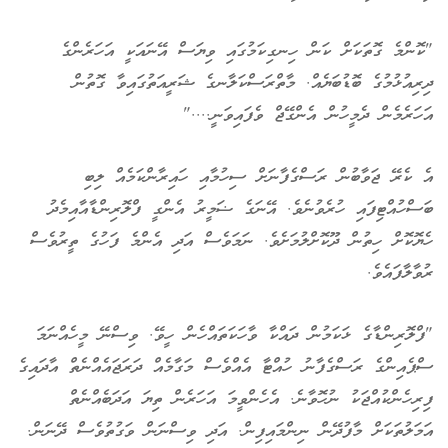
"ކޮންމެ ގޮތަކަށް ކަން ހިނގިކަމުގައި ވިޔަސް އޭނައަކީ އަހަރެންގެ
ދިރިއުޅުމުގެ ބޮޑުބަޔެއް. މާތްރަސްކަލާނގެ ޝަރީއަތުގައިވާ ގޮތުން
އަހަރެމެން ދެމީހުން އެންގޭޖް ވެފައިވަނީ...."
އެ ކެރޭ ޖަވާބުން ރަސްގެފާނަށް ސިހުމާއި ހައިރާންކަމެއް ލިބި
ބަސްހުއްޓިފައި ހުރެވުނެވެ. އޭނަގެ ޟަމީރު އެންގީ ފްލޮރިންޑާއާއިމެދު
ހެޔޮކޮށް ހިތުން ދޫކޮށްލުމަށެވެ. ނަމަވެސް އަދި އެންމެ ފަހުގެ ތީރުވެސް
ރުވާލާފައެވެ.
"ފްލޮރިންޑާގެ ޅަކަމުން ދައްކާ ވާހަކަތައްހެން ހީވޭ. ވިސްނޭ މީހެއްނަމަ
ސްޕެއިންގެ ރަސްގެފާނު ހުއްޓާ އެއްވެސް މަގާމެއް ދަރަޖައެއްނެތް އާދައިގެ
ފިރިހެންކުއްޖަކު ނުހޮވާނެ. އެހެންވީމަ އަހަރެން ތިޔަ އަދަބެއްނެތް
އަމަލުތަކަށް މާފުދޭން ނިންމައިފިން. އަދި ވިސްނަން ވަގުތުވެސް ދޭނަން.