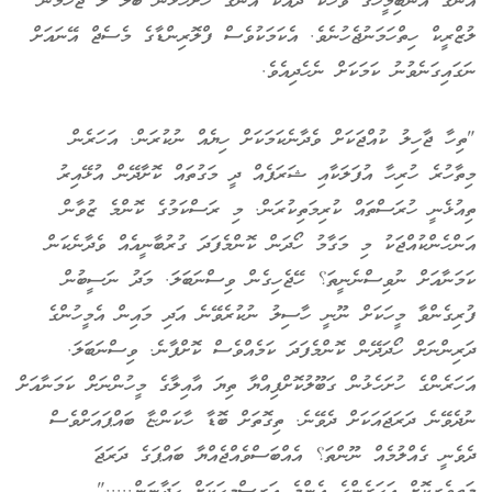
އޭނަގެ އަނބިމީހާގެ ވާހަކަ ދައްކާ އޭނަގެ ހުށަހެޅުން ބޮލާ ލާ ޖެހުމުން
ލުޒްރީކް ހިތްހަމަނުޖެހުނެވެ. އެކަމަކުވެސް ފްލޮރިންޑާގެ މެސެޖް އޭނައަށް
ނަގައިގަނެވުނު ކަމަކަށް ނެހެދިއެވެ.
"ތިހާ ޖާހިލު ކުއްޖަކަށް ވެދާނެކަމަކަށް ހިޔެއް ނުކުރަން. އަހަރެން
މިތާހުރެ ހުރިހާ އުފަލަކާއި ޝަރަފެއް ދީ މަގުތައް ކޮށާދޭން އުޅޭއިރު
ތިއުޅެނީ ހުރަސްތައް ކުރިމަތިކުރަން. މި ރަސްކަމުގެ ކޮންމެ ޒުވާން
އަންހެންކުއްޖަކު މި މަގާމު ހޯދަން ކޮންމެފަދަ ގުރުބާނީއެއް ވެދާނެކަން
ކަމަނާއަށް ނުވިސްނެނީތަ؟ ހޭޖެހިގެން ވިސްނަބަލަ. މަދު ނަސީބުން
ފުރިގެންވާ މީހަކަށް ނޫނީ ހާސިލު ނުކުރެވޭނެ އަދި މައިން އެމީހުންގެ
ދަރިންނަށް ހޯދަދޭން ކޮންމެފަދަ ކަމެއްވެސް ކޮށްފާނެ. ވިސްނަބަލަ.
އަހަރެންގެ ހުށަހެޅުން ގަބޫލުކޮށްފިއްޔާ ތިޔަ އާއިލާގެ މީހުންނަށް ކަމަނާއަށް
ނުދެވޭނެ ދަރަޖައަކަށް ދެވޭނެ. ތިގޮތަށް ބޮޑާ ހާކަންޏާ ބައްޕައަށްވެސް
ދެވެނީ ގެއްލުމެއް ނޫންތަ؟ އެއްބަސްވެއްޖެއްޔާ ބައްޕަގެ ދަރަޖަ
މަތިވެރިކޮށް އަހަރެންގެ އެންމެ އަރިސްމީހަކަށް ހަދާނަން....."