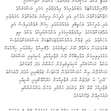
ވެއްޓި އޭނަގެ އަސީރަކަށް ވެދާނެއެވެ. އޭނައަށް ނުވިސްނުނީ
ފްލޮރިންޑާއަށްޓަކާ އަބުރުވެރިކަމާ އިއްފަތްތެރި ކަމަކީ ރަސްކަލުންގެ
ޚަޒާނާތަކަށްވުރެ އަގުހުރި އަދި އެމީހުން އިށީންނަ ތަޚުތަށްވުރެ ގަދަރުވެރި
އަދި އެމީހުންގެ ތަހުޒީބާއި ތަމައްދުނުގައި ހިމެނޭ ލެވެލްގައިވެސް މަތީ
އެއްޗަކަށްވާކަމެވެ. އިއްފަތްތެރިކަމަކީ އަންހެންކުދިންގެ އެންމެ ރީތި
ގަހަނާއެވެ. އަދި ޒުވާން އަންހެންކުއްޖަކަށްޓަކަށް ރަސްކަލަކަށްވުރެވެސް
ބާރުގަދަކަން އަންގާދޭ ތޫނު ހަތިޔާރެކެވެ. ފްލޮރިންޑާ ޚިޔާރުކުރި ހިމޭންކަމާ
މަޑުމައިތިރިކަން އެއްކިބާކޮށް އޭނަ ލުޒްރީކްއާއި ކުރިމަތިލީ ރަސްކަލަކު
އަނެއް ރަސްކަލަކާއި ކުރިމަތިލައިގެން ހުންނާނެ ފަދަ ގޮތަކަށެވެ.
ރަސްގެފާނު އިން ހުރަސްކުރުމުން އޭނަވެސް ޖަވާބުދިނީ އެފަދަ ގޮތަކަށެވެ.
"ރާނީ" އެ ލަފުޒުން އޭނަ ލުޒްރީކްއަށް ހަދާންކޮށްދިނީ ރާނީއާއި
ލުޒްރީކްގެ އޮތް މާތް ވަރުގަދަ ގުޅުމާއި އެހެން އަންހެނުންނާއި
ދުރުހެލިވާން ޖެހޭނެކަމެވެ.