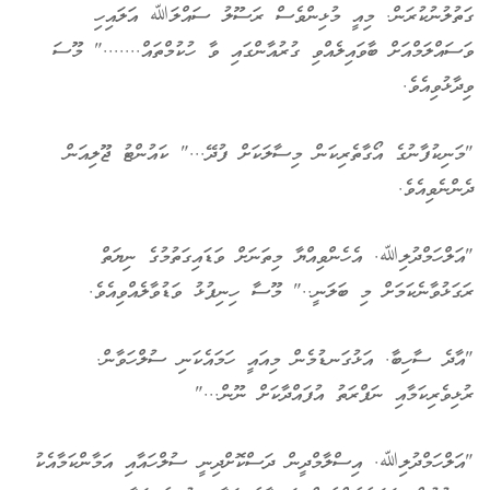
ގަތުލުނުކުރަން. މިއީ މުޅިންވެސް ރަސޫލު ސައްލަﷲ އަލައިހި
ވަސައްލަމްއަށް ބާވައިލެއްވި ގުރުއާންގައި ވާ ހުކުމްތައް......." މޫސަ
ވިދާޅުވިއެވެ.
"މަނިކުފާނުގެ އޯގާތެރިކަން މިސާލަކަށް ފުދޭ..." ކައުންޓު ޖޫލިއަން
ދެންނެވިއެވެ.
"އަލްހަމްދުލިﷲ. އެހެންވިއްޔާ މިތަނަށް ވަޑައިގަތުމުގެ ނިޔަތް
ރަގަޅުވާނެކަމަށް މި ބަލަނީ.." މޫސާ ހިނިފުޅު ވަޑުވާލެއްވިއެވެ.
"އާދެ ސާހިބާ. އަޅުގަނޑުމެން މިއައީ ހަމައެކަނި ސުލްހަވާން.
ރުޅިވެރިކަމާއި ނަފްރަތު އުފައްދާކަށް ނޫން..."
"އަލްހަމްދުލިﷲ. އިސްލާމްދީން ދަސްކޮށްދިނީ ސުލްހައާއި އަމާންކަމާއެކު