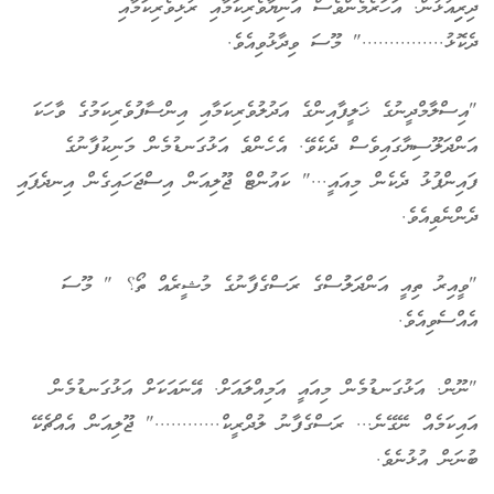
ދިރިިއުޅުން. އަހަރެމެންވެސް އަނިޔާވެރިކަމާއި ރުޅިވެރިކަމާއި
ދެކޮޅު..............." މޫސަ ވިދާޅުވިއެވެ.
"އިސްލާމްދީނުގެ ޚަލީފާއިންގެ އަދުލުވެރިކަމާއި އިންސާފުވެރިކަމުގެ ވާހަކަ
އަންދަލޫސިޔާގައިވެސް ދެކެވޭ. އެހެންވެ އަޅުގަނޑުމެން މަނިކުފާނުގެ
ފައިންޕުޅު ދެކެން މިއައީ..." ކައުންޓް ޖޫލިއަން އިސްޖަހައިގެން އިނދެފައި
ދެންނެވިއެވެ.
"ވީއިރު ތިއީ އަންދަލުުސްގެ ރަސްގެފާނުގެ މުޝީރެއް ތޯ؟ " މޫސަ
އެއްސެވިއެވެ.
"ނޫން. އަޅުގަނޑުމެން މިއައީ އަމިއްލައަށް. އޭނައަކަށް އަޅުގަނޑުމެން
އައިކަމެއް ނޭގޭނެ... ރަސްގެފާނު ލުދްރީކް............" ޖޫލިއަން އެއްޗެކޭ
ބުނަން އުޅުނެވެ.