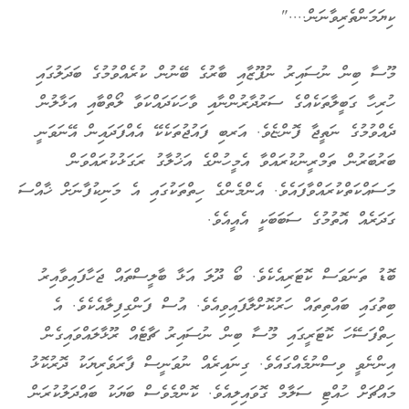
ކިޔަމަންތެރިވާނަން...."
މޫސާ ބިން ނުސައިރު ނުފޫޒާއި ބާރުގެ ބޭނުން ކުރެއްވުމުގެ ބަދަލުގައި
ހުރިހާ ގަބީލާތަކެއްގެ ސަރުދާރުންނާއި ވާހަކަދައްކަވާ ލޯތްބާއި އަޅާލުން
ދެއްވުމުގެ ނަތީޖާ ފޮންޏެވެ. އަރބި ފައުޖުތަކެކޭ އެއްފަދައިން އޭނަވަނީ
ބަރުބަރުން ތަމްރީނުކުރައްވާ އެމީހުންގެ އަޚުލާގު ރަގަޅުކުރައްވަން
މަސައްކަތްކުރައްވާފައެވެ. އެންމެންގެ ހިތްތަކުގައި އެ މަނިކުފާނަށް ޚާއްސަ
ގަދަރެއް އޮތުމުގެ ސަބަބަކީ އެއީއެވެ.
ބޮޑު ތަނަވަސް ކޮޓަރިއެކެވެ. ބޯ ދޫލަ އަޅާ ބާލީސްތައް ޖަހާފައިވާއިރު
ބިތުގައި ބައްތިތައް ހަރުކޮށްލާފައިވިއެވެ. އުސް ފަންގިފިލާއެކެވެ. އެ
ހިތްފަސޭހަ ކޮޓަރީގައި މޫސާ ބިން ނުސައިރު ޗާޓެއް ރޫޅާލައްވައިގެން
އިންނެވީ ވިސްނުމެއްގައެވެ. ގިނައިރެއް ނުވަނީސް ފާރަވެރިޔަކު ދޮރުކޮޅު
މައްޗަށް ހުއްޓި ސަލާމް ގޮވައިލިއެވެ. ކޮންމެވެސް ބަޔަކު ބައްދަލުކުރަން