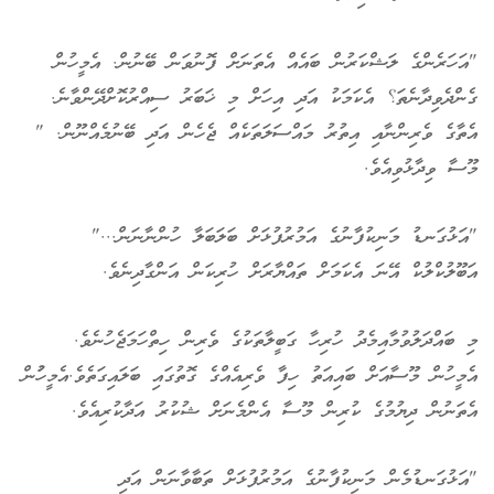
"އަހަރެންގެ ލަޝްކަރުން ބައެއް އެތަނަށް ފޮނުވަން ބޭނުން. އެމީހުން
ގެންދެވިދާނެތަ؟ އެކަމަކު އަދި އިހަށް މި ޚަބަރު ސިއްރުކޮށްދޭންވާނެ.
އެތާގެ ވެރިންނާއި އިތުރު މައްސަލަތަކެއް ޖެހެން އަދި ބޭނުމެއްނޫން. "
މޫސާ ވިދާޅުވިއެވެ.
"އަޅުގަނޑު މަނިކުފާނުގެ އަމުރުފުޅަށް ބަލަބަލާ ހުންނާނަން..."
އަބޫލުކްލުކް އޭނަ އެކަމަށް ތައްޔާރަށް ހުރިކަން އަންގާދިނެވެ.
މި ބައްދަލުވުމާއިމެދު ހުރިހާ ގަބީލާތަކުގެ ވެރިން ހިތްހަމަޖެހުނެވެ.
އެމީހުން މޫސާއަށް ބައިއަތު ހިފާ ވެރިއެއްގެ ގޮތުގައި ބަލައިގަތެވެ.އެމީހުުން
އެތަނުން ދިޔުމުގެ ކުރިން މޫސާ އެންމެނަށް ޝުކުރު އަދާކުރިއެވެ.
"އަޅުގަނޑުމެން މަނިކުފާނުގެ އަމުރުފުޅަށް ތަބާވާނަން އަދި