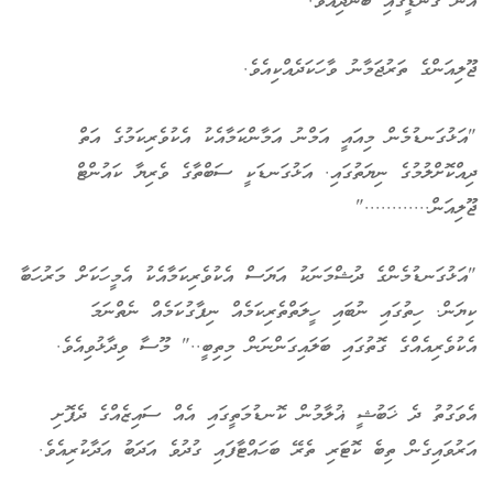
އޭނަ ގޮނޑީގައި ބޭންދިއެވެ.
ޖޫލިއަންގެ ތަރުޖަމާނު ވާހަކަދެއްކިއެވެ.
"އަޅުގަނޑުމެން މިއައީ އަމްނު އަމާންކަމާއެކު އެކުވެރިކަމުގެ އަތް
ދިއްކޮށްލުމުގެ ނިޔަތުގައި. އަޅުގަނޑަކީ ސަބްތާގެ ވެރިޔާ ކައުންޓް
ޖޫލިއަން............"
"އަޅުގަނޑުމެންގެ ދުޝްމަނަކު އަޔަސް އެކުވެރިކަމާއެކު އެމީހަކަށް މަރުހަބާ
ކިޔަން. ހިތުގައި ނުބައި ހީލަތްތެރިކަމެއް ނިފާގުކަމެއް ނެތްނަމަ
އެކުވެރިއެއްގެ ގޮތުގައި ބަލައިގަންނަން މިތިބީ.." މޫސާ ވިދާޅުވިއެވެ.
އެވަގުތު ދެ ޚަބުޝީ ޣުލާމުން ކޮނޑުމަތީގައި އެއް ސައިޒެއްގެ ދެފޮށި
އަރުވައިގެން ތިބެ ކޮޓަރި ތެރޭ ބަހައްޓާފައި ގުދުވެ އަދަބު އަދާކުރިއެވެ.