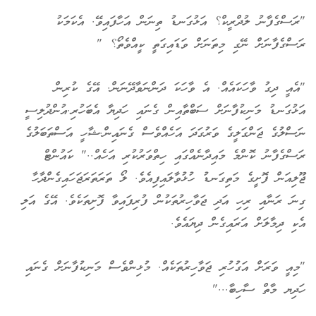
"ރަސްގެފާނު ލުދްރީކް؟ އަޅުގަނޑު ތިނަން އަހާފައިވޭ. އެކަމަކު
ރަސްގެފާނަށް ނޭގި މިތަނަށް ވަޑައިގަތީ ކީއްވެތޯ؟ "
"އެއީ ދިގު ވާހަކައެއް. އެ ވާހަކަ ދަންނަވާދޭނަން. އޭގެ ކުރިން
އަޅުގަނޑު މަނިކުފާނަށް ސަބްތާއިން ގެނައި ހަދިޔާ އެބަހުރި.އުންދުލިސީ
ނަސްލުގެ ޖަންގަލީގެ ވަރުގަދަ އަހެއްވެސް ގެނައިން.ޝާހީ އަސްތަބަލުގެ
ރަސްގެފާނު ކޮންމެ މައިދާނެއްގައި ހިތްވަރުކުރި އަހެއް.." ކައުންޓް
ޖޫލިއަން ފޮށީގެ މަތިގަނޑު ހުޅުވާލައިފިއެވެ. ލޯ ތަރަތަރަޖަހައިގެންދާހާ
ގިނަ ރަނާއި ރިހި އަދި ޖަވާހިރުތަކުން ފުރިފައިވާ ފޮށިތަކެވެ. އޭގެ އަލި
އެކި ދިމާލަށް އަރައިގެން ދިޔައެވެ.
"މިއީ ވަރަށް އަގުހުރި ޖަވާހިރުތަކެއް. މުޅިންވެސް މަނިކުފާނަށް ގެނައި
ހަދިޔ މާތް ސާހިބާ..."