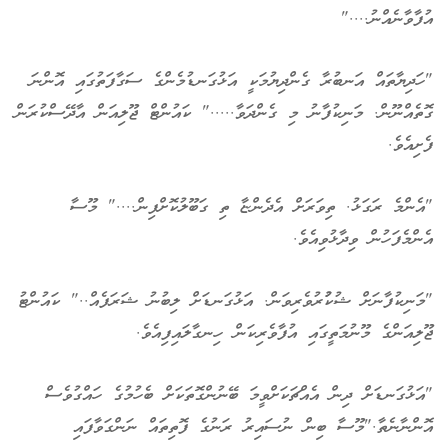
އުފާވާނެއްނު...."
"ހަދިޔާތައް އަނބުރާ ގެންދިޔުމަކީ އަޅުގަނޑުމެންގެ ސަގާފަތުގައި އޮންނަ
ގޮތެއްނޫން. މަނިކުފާނު މި ގެންދަވާ....." ކައުންޓް ޖޫލިއަން އާދޭސްކުރަން
ފެށިއެވެ.
"އެންމެ ރަގަޅު. ތިވަރަށް އެދެންޏާ ތި ގަބޫލުކޮށްފިން...." މޫސާ
އެންމެފަހުން ވިދާޅުވިއެވެ.
"މަނިކުފާނަށް ޝުކުުރުވެރިވަން. އަޅުގަނޑަށް ލިބުނު ޝަރަފެއް.." ކައުންޓު
ޖޫލިއަންގެ މޫނުމަތީގައި އުފާވެރިކަން ހިނގާލައިފިއެވެ.
"އަޅުގަނޑަށް ދިން އެއްޗަކަށްވީމަ ބޭނުންގޮތަކަށް ބެހުމުގެ ހައްގުވެސް
އޮންނާނެތާ."މޫސާ ބިން ނުސައިރު ރަނުގެ ފޮތިތައް ނަންގަވާފައި