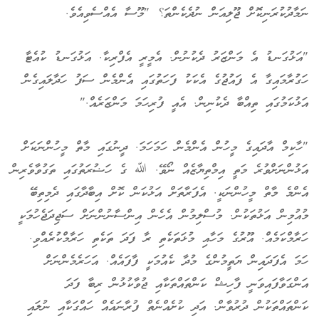
ނަމާދުކުރަނިކޮށް ޖޫލިއަން ނުދެކެންތަ؟ "މޫސާ އެއްސެވިއެވެ.
"އަޅުގަނޑު އެ މަންޒަރު ދެކުނުން. އެމީރީ އެފްރިކާ. އަޅުގަނޑު ކުއެޓާ
ހަގުރާމައިގާ އެ ފައުޖުގެ އެކަކު ފަހަތުގައި އެންމެން ސަފު ހަދާލައިގެން
އަޅުކަމުގައި ތިއްބާ ދެކުނިން. އެއީ ފުރިހަމަ މަންޒަރެއް."
"ހާކިމް އާދައިގެ މީހުން އެންމެން ހަމަހަމަ. ދީނުގައި މާތް މީހުންނަކަށް
އަޅުންނަށްވުރެ މަތީ އިމްތިޔާޒެއް ނޯވޭ. ﷲ ގެ ހަޟުރަތުގައި ތަގުވާވެރިން
އެންމެ މާތް މީހުންނަކީ. އެފަރާތަށް އަޅުކަން ކޮށް އިބާދާގައި ދެމިތިބޭ
މުއުމިން އަޅުތަކުން. މުސްލިމުން އެހެން އިންސާނުންނަށް ސަޖިދަޖެހުމަކީ
ހަރާމްކަމެއް. އޫރުގެ މަހާއި މުޅަތަކެތި ރާ ފަދަ ތަކެތި ހަރާމްކުރެއްވި.
ހަމަ އެފަދައިން ޔަތީމުންގެ މުދާ ކެއުމަކީ ފާފައެއް. އަހަރެމެންނަށް
އަންގަވާފައިވަނީ ފާހިޝް ކަންތައްތަކާއި ޖުވާކުޅުން ރިބާ ފަދަ
ކަންތައްތަކުން ދުރުވާން. އަދި ކުށެއްނެތް ފުރާނައެއް ހައްގަކާއި ނުލައި