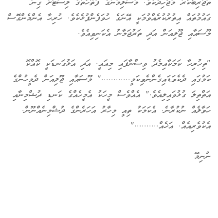
ތަޖުރިބާކާރު މުޖާހިދެކެވެ. މުސްލިމުންގެ ފުތޫހާތުގެ ލިސްޓަށް ގިނަ
ގައުމުތައް އިތުރުކުރެއްވުމަކީ އޭނަގެ ހުވަފެންފުޅެކެވެ. ހުރިހާ އެންމެންގޮސް
މޫސައާއި ޖޫލިއަން އަދި ތަރުޖަމާނު އެކަނިވިއެވެ.
"ތިހުރިހާ ކަމަކާއިމެދު ވިސްނާފައި މިއައީ. އަދި އަޅުގަނޑަކީ ކޮއްކޮ
ކަމުގައި ދެކެވަޑައިގެންނެވިކަމީ............" މޫސައާއި ޖޫލިއަން ދެމީހުންގެ
އަތްތިލަ ގުޅުވައިލިއެވެ." އެއްވެސް މީހަކު އެމީހެއްގެ ކަނޑި ދުޝްމިނާއި
ހަވާލެއް ނުކުރާނެ. އެކަމަކު ތިއީ މިހާރު އަހަރެންގެ ދުޝްމިނެއްނޫން.
އެކުވެރިއެއް. އަޚެއް.........."
ނުނިމޭ