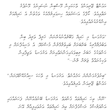
ކައުންޓް ޖޫލިއަންގެ ވާހަކައިން މޫސާބިން ނުސައިރުގެ މޫނުފުޅު
ރަތްވިއެވެ. ކޯފާގެ އަސަރުތައް ހިނގައިލުމާއެކު ވަގުތުން އެ ހަދިޔާއަށް
އިންކާރުކުރެއްވިއެވެ.
"އަޅުގަނޑު މި ހަދިޔާ ގަބޫލެއްނުކުރާނަން. ޚަލީފާ ވަލީދު ބިން
އަބުދުލްމާލިކު ބަރާބަރަށް ބައިތުލްމާލުން މުސާރަދޭ. އެ މަނިކުފާނަށް މި
ކަންތަކުގެ ޚަބަރު ލިބިވަޑައިގަންނަވާއިރަށް އަޅުގަނޑު ވަޒީފާއިން
ވަކިކުރައްވާ ޖަލަށް ލާނެ..."
"ބިރުފުޅުގަންނާނެ ކަމެއްނެތް. އަޅުގަނޑު މި ވާހަކަ ސިއްރުކޮށްދޭނަން."
ކައުންޓު ޖޫލިއަން އެދިލެއްވިއެވެ.
"ނޫން. ތިހަ ހަދިޔާތައް ގެންދަވާ. އަޅުގަނޑު ބޭނުމެއްނޫން. ފަހަރެއްގައި
އަންދަލުސްގެ ރަސްގެފާނަށް ތިޔަ ހަދިޔާތައް އަރުވައިފިއްޔާ އޭނަ