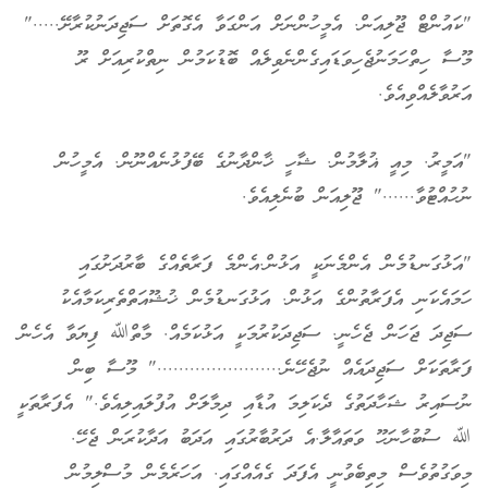
"ކައުންޓް ޖޫލިއަން. އެމީހުންނަށް އަންގަވާ އެގޮތަށް ސަޖިދަނުކުރާށޭ....."
މޫސާ ހިތްހަމަނުޖެހިވަޑައިގެންނެވިލެއް ބޮޑުކަމުން ނިތްކުރިއަށް ރޫ
އަރުވާލެއްވިއެވެ.
"އަމީރު. މިއީ ޣުލާމުން. ޝާހީ ޚާންދާނުގެ ބޭފުޅުނެއްނޫން. އެމީހުން
ނުހުއްޓުވާ......" ޖޫލިއަން ބުނެލިއެވެ.
"އަޅުގަނޑުމެން އެންމެނަކީ އަޅުން.އެންމެ ފަރާތެއްގެ ބާރުދަށުގައި
ހަމައެކަނި އެފަރާތުންގެ އަޅުން. އަޅުގަނޑުމެން ޚުޝޫއަތްތެރިކަމާއެކު
ސަޖިދަ ޖަހަން ޖެހެނީ. ސަޖިދަކުރުމަކީ އަޅުކަމެއް. މާތްﷲ ފިޔަވާ އެހެން
ފަރާތަކަށް ސަޖިދައެއް ނުޖެހޭނެ......................." މޫސާ ބިން
ނުސައިރު ޝަހާދަތުގެ ދެކަލިމަ އުޑާއި ދިމާލަށް އުފުލައިލިއެވެ." އެފަރާތަކީ
ﷲ ސުބުހާނަހޫ ވަތައާލާ.އެ ދަރުބާރުގައި އަދަބު އަދާކުރަން ޖެހޭ.
މިވަގުތުވެސް މިތިބެވުނީ އެފަދަ ގެއެއްގައި. އަހަރެމެން މުސްލިމުން