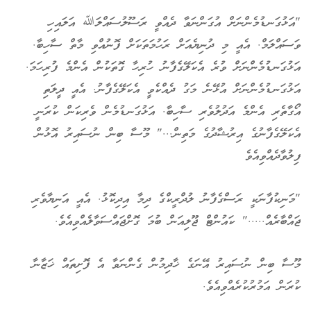
"އަޅުގަނޑުމެންނަށް އުގަންނަވާ ދެއްވީ ރަސޫލުސައްލަﷲ އަލައިހި
ވަސައްލަމް. އެއީ މި ދުނިޔެއަށް ރަހުމަތަކަށް ފޮނުއްވި މާތް ސާހިބާ.
އަޅުގަނޑުމެންނަށް ވުރެ އެކަލޭގެފާނު ހުރިހާ ގޮތަކުން އެންމެ ފުރިހަމަ.
އަޅުގަނޑުމެންނަށް އުޅޭނެ މަގު ދެއްކެވީ އެކަލޭގެފާނު. އެއީ ދީލަތި
އޯގާތެރި އެންމެ އަދުލުވެރި ސާހިބާ. އަޅުގަނޑުމެން ވެރިކަން ކުރަނީ
އެކަލޭގެފާނުގެ އިރުޝާދުގެ މަތިން..." މޫސާ ބިން ނުސައިރު އޮޅުން
ފިލުވާދެއްވިއެވެ
"މަނިކުފާނަކީ ރަސްގެފާނު ލުދްރީކްގެ ދިމާ އިދިކޮޅު. އެއީ އަނިޔާވެރި
ޖައްބާރެއް....." ކައުންޓް ޖޫލިއަން ބުމަ ގޮށްޖައްސަވާލެއްވިއެވެ.
މޫސާ ބިން ނުސައިރު އޭނަގެ ޚާދިމުން ގެންނަވާ އެ ފޮށިތައް ޚަޒާނާ
ކުރަން އަމުރުކުރެއްވިއެވެ.