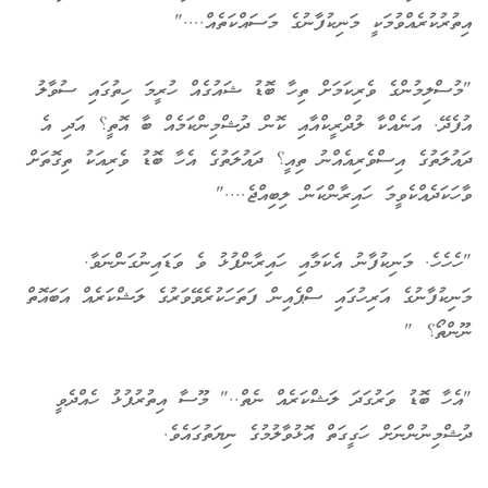
އިތުރުކުރެއްވުމަކީ މަނިކުފާނުގެ މަސައްކަތެއް...."
"މުސްލިމުންގެ ވެރިކަމަށް ތިހާ ބޮޑު ޝައުގެއް ހުރީމަ ހިތުގައި ސުވާލު
އުފެދޭ. އަނެއްކާ ލުދްރީކްއާއި ކޮން ދުޝްމިންކަމެއް ބާ އޮތީ؟ އަދި އެ
ދައުލަތުގެ އިސްވެރިއެއްނު ތިއީ؟ ދައުލަތުގެ އެހާ ބޮޑު ވެރިއަކު ތިގޮތަށް
ވާހަކަދެއްކެވީމަ ހައިރާންކަން ލިބިއްޖެ...."
"ހެހެހެ. މަނިކުފާނު އެކަމާއި ހައިރާންފުޅު ވެ ވަޑައިނުގަންނަވާ.
މަނިކުފާނުގެ އަރިހުގައި ސްޕެއިން ފަތަހަކުރެވޭވަރުގެ ލަޝްކަރެއް އަބައޮތް
ނޫންތޯ؟ "
"އެހާ ބޮޑު ވަރުގަދަ ލަޝްކަރެއް ނެތް.." މޫސާ އިތުރުފުޅު ހެއްދެވީ
ދުޝްމިނުންނަށް ހަގީގަތް އޮޅުވާލުމުގެ ނިޔަތުގައެވެ.