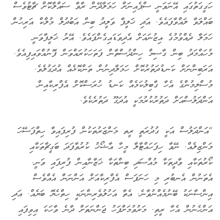
ހަގީގަތުގައި އޭނަވަނީ ސްޕެއިނަށް ހަމަލާދޭން ރާވާ ސައްލާކޮށް ޗާޓުވެސް
ބައްލަވާ ލައްވާފައެވެ. އަދި ޚަލީފާ ވަލީދު ބިން އަބުދުލް މުލްކް އަރިހުން
ހަމަލާ ދެއްވުމުގެ އިޒުނައަށް އެދިވަޑައިގެންފައެވެ. އޭރު ޚަލީފާވަނީ
މުހައްމަދު ބިން ގާސިމް ހިންދުސްތާން ފަތަހަކުރައްވަން ފޮނުއްވައިފިއެވެ.
އަރަބިންނަށް ކަނޑުދަތުރުކޮށް ހަމަލާދިނުން ތަންކޮޅެއް އުދަގުލެވެ.
މުސްލިމުންގެ އެހާ ގާބިލުކަމެއް ކަނޑު ހުރަސްކޮށް އެފްރިކާއިން
އަންދަލުސްއަށް ދަތުރުކުރުމަކީ އުދަގޫ ދަތުރެކެވެ.
"އަންދަލުސް އަކީ ގުދުރަތީ ރީތ މަންޒަރުތަކުން ފުރިފައިވާ ހިތްފަސޭހަ
މަންޒިލެއް. ނޭވާ ހިފަހައްޓާލާ މީހާ އާޝޯޚު ކުރުވާފަދަ ބަގީޗާތަކާއި
ކޯރުތަކާއި ވާދީތަކާ މުއްސަދި ބިންތަކާ ޚަޒާނާއިން ފުރިފައި ވަނީ.
އެތަނުން އެނބުރި މި ހަނަފަސް އެފްރިކާއަށް އަންނަން އެއްވެސް
އިންސާނަކު ބޭނުމެއްނުވާނެ. އެތާ އަހުލުވެރިންނަކީ ހިތްހެޔޮ ބަޔެއް. އަދި
އަންހެނުން އެހާ ރީތި. މަރުވުމަށްފަހު ޖަންނަތަށް ދާނެ ވާހަކަ އިވިފައި