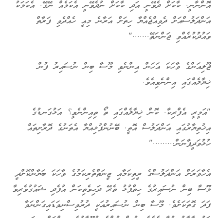
އޮންނާނީ. ކާކަށް ދެވޭނީ އަދި ކާކަށް ނުދެވޭނީ އެކަމެއް ނޭގޭ. އެކަމަކު
އަންދަލުސްއަށް ދެވިއްޖެއްޔާ ހިތަށް އަރާނެ މިއީ ހެއްދެވި ފަރާތް
ވައުދުކުރެއްވި ޖަންނަތޭ......."
ޖޫލިއަންގެ ވާހަކަ އަހަން އިންނެވި މޫސާ ބިން ނުސައިރު ފުން
ޚިޔާލެއްގައި އިންނެވިއެވެ.
"އަމީރީ އެފްރިކާ. ކޮން ޚިޔާލެއްގައި ތޯ ތިއިންނެވީ؟ އަޅުގަނޑުގެ
އިޚުތިޔާރުގައި އަންދަލުސް އޮތީ. ބޭނުންފުޅިއްޔާ އެތަނުގެ ދޮރާށިތައް
ހުޅުވަދީފާނަން........."
އެހާވަރަށް އަންދަލުސްގެ ރީތިކަމާއި ޒީނަތްތެރިކަމުގެ ވާހަކަ ބަޔާންކޮށްދީ
މޫސާ ބިން ނުސައިރުގެ ހިތްޕުޅު ތެރޭ ދަހިވެތިކަން އުފެދި ޝައުގުވެރިވާ
ފަދަ ގޮތަކަށެވެ. މޫސާ ބިން ނުސައިރުއަކީ ދުރުވިސްނިވަޑައިގަންނަވާ