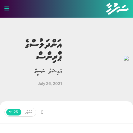
ހަޤީޤީ ވާހަކަ
ބިރުވެރި ވާހަކަ
އަންދަލުސްގެ
ޕްރިންސް
ކުރުވާހަކަ
އިބުރަތްތެރި ވާހަކަ
އައިޝަތު ނަސީމް
މަޖާ ވާހަކަ
July 26, 2021
ލޯބީގެ ވާހަކަ
ދީނީ ވާހަކަ
އަދަދު
0
25
ދިގު ވާހަކަ