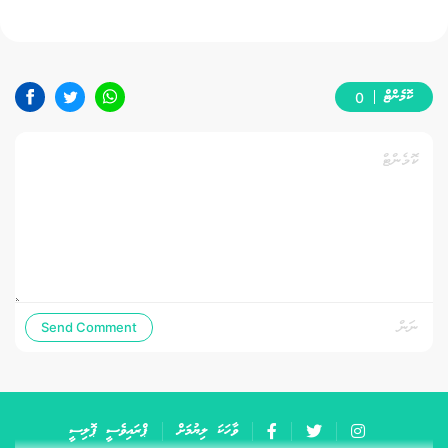
ކޮމެންޓް
0
Send Comment
ވާހަކަ ލިޔުމަށް
ޕްރައިވެސީ ޕޮލިސީ