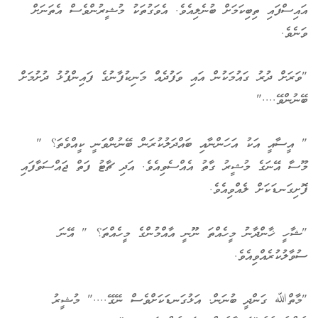
އައިސްފައި ތިބިކަމަށް ބުނެލިއެވެ. އެވަގުތަކު މުޝީރުންވެސް އެތަނަށް
ވަނެވެ.
"ވަރަށް ދުރު ގައުމަކުން އައި ވަފުދެއް މަނިކުފާނުގެ ފައިންޕުޅު ދުށުމަށް
ބޭނުންވޭ...."
" އީސާއީ އަކު އަހަންނާއި ބައްދަލުކުރަން ބޭނުންވަނީ ކީއްވެތަ؟ "
މޫސާ އޭނަގެ މުޝީރު ގާތު އެއްސެވިއެވެ. އަދި ޗާޓު ފަތް ޖައްސަވާފައި
ފޮށިގަނޑަކަށް ލެއްވިއެވެ.
"ޝާހީ ޚާންދާނު މީހެއްތަ ނޫނީ އާއްމުންގެ މީހެއްތަ؟ " އޭނަ
ސުވާލުކުރެއްވިއެވެ.
"މާތްﷲ ގަންދީ ބުނަން. އަޅުގަނޑަކަށްވެސް ނޭގޭ...." މުޝީރު