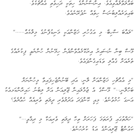
ބައްލަވާލެއްވިއެވެ. އިންސާނުންގެ ހިތަކީ ދަހިވެތި އެއްޗެކެވެ.
ބައިވަރެއްލިބުނަސް ހިތެއް ނުފުރޭނެއެވެ.
"ލައްބަ ސާހިބާ. މި އަގުހުރި ޚަޒާނާއަކީ މަނިކުފާނުގެ މިލްކެއް......"
މޫސާ ބިން ނުސައިރު އިރުކޮޅެއްވާންދެން ހިމޭނުން ހުންނެވީ ފިކުރެއްގެ
ތެރެއަށް ގެއްލި ވަޑައިގެންފައެވެ.
"މި އެއްޗެހި ޚަޒާނާއަށް ލާނީ. އަދި ބޭނުންޖެހިފައިވާ މީހުންނަށް
ބަހާލާނީ..." މޫސާގެ އެ ޖުމްލައިން ޖޫލިއަން އަށް ލިބުނު ހައިރާންކަމއެކު
އަނގަ ހުޅުވުނެވެ. މިއީ ކޮންފަދަ އަދުލުވެރި ދީލަތި ވެރިއެއް ހެއްޔެވެ؟
"ހަޔާތުގައި ފުރަތަމަ ފަހަރަށް ތިހާ ދީލަތި ވެރިއަކާ މި ދިމާވީ..."
ކައުންޓް ޖޫލިއަންގެ އަޑު ކުރެހުނެވެ.