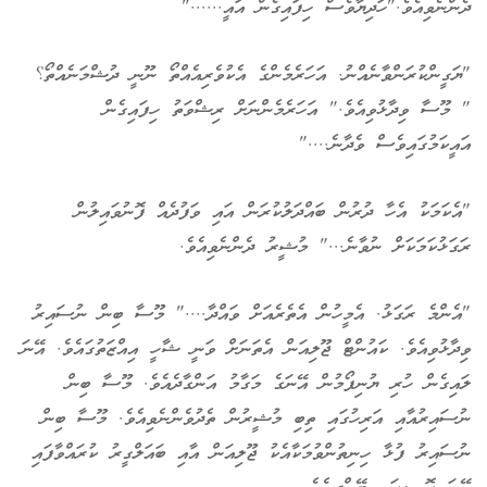
ދެންނެވިއެވެ."ހަދިޔާވެސް ހިފައިގެން އައީ......"
"ޔަގީންކުރަންވާނެއްނު. އަހަރެމެންގެ އެކުވެރިއެއްތޯ ނޫނީ ދުޝްމަނެއްތޯ؟
" މޫސާ ވިދާޅުވިއެވެ." އަހަރެމެންނަށް ރިޝްވަތު ހިފައިގެން
އައީކަމުގައިވެސް ވެދާނެ...."
"އެކަމަކު އެހާ ދުރުން ބައްދަލުކުރަން އައި ވަފުދެއް ފޮނުވައިލުން
ރަގަޅުކަމަކަށް ނުވާނެ..." މުޝީރު ދެންނެވިއެވެ.
"އެންމެ ރަގަޅު. އެމީހުން އެތެރެއަށް ވައްދާ...." މޫސާ ބިން ނުސައިރު
ވިދާޅުވިއެވެ. ކައުންޓް ޖޫލިއަން އެތަނަށް ވަނީ ޝާހީ އިއްޒަތުގައެވެ. އޭނަ
ލައިގެން ހުރި ޔުނިފޯމުން އޭނަގެ މަގާމު އަންގާދެއެވެ. މޫސާ ބިން
ނުސައިރުއާއި އަރިހުގައި ތިބި މުޝީރުން ތެދުވެންނެވިއެވެ. މޫސާ ބިން
ނުސައިރު ފުޅާ ހިނިތުންވުމަކާއެކު ޖޫލިއަން އާއި ބައަލްގީރު ކުރައްވާފައި