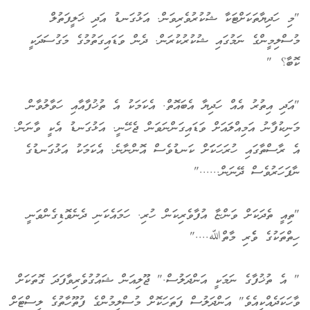
"މި ހަދިޔާތަކަށްޓަކާ ޝުކުރުވެރިވަން. އަޅުގަނޑު އަދި ޚަލީފަތުލް
މުސްލިމީންގެ ނަމުގައި ޝުކުރުކުރަން. ދެން ވަޑައިގަތުމުގެ މަގުސަދަކީ
ކޮބާ؟ "
"އަދި އިތުރު އެއް ހަދިޔާ އެބައޮތް. އެކަމަކު އެ ތުޚުފާއާއި ހަވާލުވާން
މަނިކުފާނު އަމިއްލައަށް ވަޑައިގަންނަވަން ޖެހޭނީ. އަޅުގަނޑު އެކީ ވާނަން.
އެ ރާސްތާގައި ހުރަހަކަަށް ކަނޑުވެސް އޮންނާނެ. އެކަމަކު އަޅުގަނޑުގެ
ނާފަހަރުވެސް ދޭނަން......"
"ތިއީ ތެދަކަށް ވަންޏާ އުފާވެރިކަން ހުރި. ހަމައެކަނި ދެނެވޮޑިގެންވަނީ
ހިތްތަކުގެ ވެެރި މާތްﷲ...."
" އެ ތުޚުފާގެ ނަމަކީ އަންދަލުސް." ޖޫލިއަން ޝައުގުވެރިވާފަދަ ގޮތަކަށް
ވާހަކަދެއްކިއެވެ" އަންދަލުސް ފަތަހަކޮށް މުސްލިމުންގެ ފުތޫހާތުގެ ލިސްޓަށް