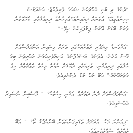
ހިތާމަވެރި
"ދެންމެ ތި ބުނި އެއްޗަކުން ޝައުގު ވެރިވެއްޖެ. އަންދަލުސް
ކިހިނެއްވީއޭ؟ އެތަނަށް ދިޔައިންތަ؟އެމީހުންގެ ދިރިއުޅުމާއި ބެހޭގޮތުން
ވަރަށް ބޮޑަށް އޮޅުން ފިލާފައިހެން ހީވޭ.."
"އަޅުގަނޑު ވިޔަފާރި ދަތުރުތަކުގައި ވަރަށް ގިނައިން އަންދަލުސްއަށް
ގޮސް އުޅެން. އެތަނުގެ ރަސްގެފާނުގެ އަނިޔާވެރިކަމުން ރައްޔިތުން ބިކަ
ހާލުގައި ދިރިއުޅެނީ. ވެރިކަމާއި ދެކޮޅަށް ނުކުތް މީހެއް ވެއްޖެއްޔާ ހިފާ
ގަތުލުކޮށްލާ." އަބޫ ލުކް ލުކް ދެންނެވިއެވެ.
"އަންދަލުސްއަށް ދެން ދަތުރެއް އަޅާނީ ކިހާތާކު؟ " މޫސާބިން ނުސައިރު
އެއްސެވިއެވެ.
"މިއަންނަ މަހު. އެރަށަށް ވަޑައިގަންނަވަން ބޭނުންފުޅު ތޯ؟ " އަބޫ
ލުކްލުކް ސުވާލުކުރިއެވެ.