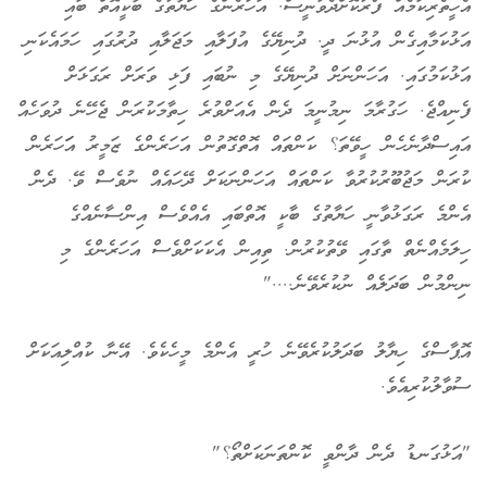
އެހީތެރިކަމެއް ފޯރުކޮށްދެވުނީސް. އަހަރެންގެ ހަަޔާތުގެ ބާކީއޮތް ބައި
އަޅުކަމާއިގެން އުޅުނަ ދީ. ދުނިޔޭގެ އުފަލާއި މަޖަލާއި ދުރުގައި ހަމައެކަނި
އަޅުކަމުގައި. އަހަންނަށް ދުނިޔޭގެ މި ނުބައި ފަޅި ވަރަށް ރަގަޅަށް
ފެނިއްޖެ. ހަގުރާމަ ނިމުނީމަ ދެން އެއަށްވުރެ ހިތާމަކުރަން ޖެހޭނެ ދުވަހެއް
އައިސްދާނެހެން ހީވޭތަ؟ ކަންތައް އޮތްގޮތުން އަހަރެންގެ ޒަމީރު އަަހަރެން
ކުރަން މަޖުބޫރުކުރުވާ ކަންތައް އަހަންނަކަށް ދޭހައެއް ނުވެސް ވޭ. ދެން
އެންމެ ރަގަޅުވާނީ ހަޔާތުގެ ބާކީ އޮތްބައި އެއްވެސް އިންސާނެއްގެ
ހިލަމެއްނެތް ތާގައި ވޭތުކުރުން. ތިއިން އެކަކަށްވެސް އަހަރެންގެ މި
ނިންމުން ބަދަލެއް ނުކުރެވޭނެ...."
އޮޕާސްގެ ހިޔާލު ބަދަލުކުރެވޭނެ ހުރީ އެންމެ މީހެކެވެ. އޭނާ ކުއްލިއަކަށް
ސުވާލުކުރިއެވެ.
"އަޅުގަނޑު ދެން ދާންވީ ކޮންތަނަކަށްތޯ؟"