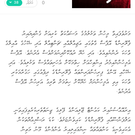
އަދަދު
ހިތާމަވެރި
0
38
މަރުވެފައިވާ މީހުން ވަޅުލުމުގެ މަސައްކަތް ކުރިއަށް ގެންދިޔައިރު
ފްލޮރިންޑާ އޮޕާސް ގާތުގައި އަޖިއްލާއާއި ޗަންޓިއްލާ އަދި ޝޭހުގެ އާއިލާގެ
ވާހަކަ ދެންނެވިއެވެ. އަދި ހެޔޮ ދުއާކޮށްދިނުމަށްވެސް އެދުނެވެ. އޮޕާސް
އެމީހުންނާއިމެދު އިންތިހާއަށް ހިތާމަކޮށް އެހަށިތައްވެސް ވަޅުލިއެވެ. އަދި
ޝޭހާއި އޭނާގެ ފިރިހެންދަރިންތައް ފްލޮރިންޑާގެ ދިފާއުގައި ހަގުރާމަކުރި
ވާހަކަ އިވި އެމީހުންނަށް ހެޔޮކޮށް ހިތުމަށް ތާރިގު އަރިހުން އޮޕާސް
އެދުނެވެ.
އިރުއޮއްސުނުއިރު ކައުންޓް ޖޫލިއަންގެ ފޭލިގެ ޒީނަތްތެރިކުރެވިފައިވަނީ
އަލްފަންސޫއާއި ފްލޮރިންޑާގެ ކައިވެންޏަށެވެ. ކުޑަ ރަސްމިއްޔާތަކުން
އެކައިވެނީގެ ކަންތައްތައް ނިންމައިލިއިރު އެންމެންގެ މޫނު މަތިން