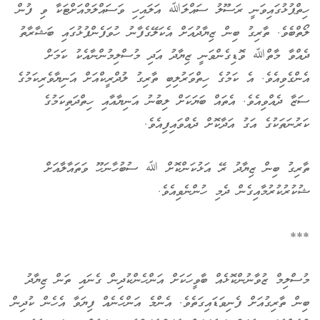
ހިތްޕުޅުގައިވަނީ ރަސޫލު ސައްލަﷲ އަލައިހި ވަސައްލަމްއަށްޓަކާ ވި ފުން
ލޯތްބެވެ. ތާރިގު ބިން ޒިޔާދުއަށް އެކަލޭގެފާނު ހުވަފެންފުޅުގައި ބަޝާރާތު
ދެއްވާ މާތްﷲ ވޮޑިގެންވަނީ ޒިޔާދު އަދި މުސްލިމުންނާއެކު ކަމަށް
އެންގެވިއެވެ. އެ ކަމުގެ ހިތްވަރުލިބި ތާރިގު ލުދްރީކްއަށް އަނިޔާވެރިކަމުގެ
ސަޒާ ދެއްވިއެވެ. އެތައް ބަޔަކަށް ލިބުނު އަނިޔާއާއި ހިތްދަތިކަމުގެ
ކަރުނަތަކުގެ އަގު އަދާކޮށް ދެއްވައިފިއެވެ.
ތާރިގު ބިން ޒިޔާދު ރޭ އަޅުކަންކޮށް ﷲ ސުބުހާނަހޫ ވަތައާލާއަށް
ޝުކުރުކުރުމާއިގެން ދެމި ހުންނެވިއެވެ.
***
މުސްލިމް ޒުވާނުންކޮޅެއް ބާވީހަކަށް އަންހެންކުދިން ގެނައި ތަން ޒިޔާދު
ބިން ތާރިގުއަށް ފެނިވަޑައިގަތެވެ. އެންމެ އަންހެނެއް ފިޔަވާ އެހެން ކުދިން