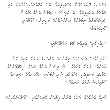
މުށްގަނޑު ފޮރުވެންދެން ހަރާލައިފިއެވެ. އޭނާ ހަޅޭއްލަވައިގަތުމާއެކު ކަޅި
މައްޗަށް އަރައިފިއެވެ. އެ ހާދިސާގެ ސަބަބުން އެންމެނަށްވެސް
ހައިރާންކަމެއް ލިބުމާއެކު އަންހެންކުއްޖާ ކައިރިން ސުވާލުކުރީ
ޖޫލިއަންއެވެ.
"ކީއްތިކުރީ؟ އަމިއްލަ ބޭބެ ގަތުލުކޮށްލީ؟"
"ކުރިންވެސް ފުރުސަތެއް ލިބުނުނަމަ އަޅުގަނޑު އެކަން ކުރިތާ ކޮން
ދުވަހެއް؟ އެކަން ކުރުމުގެ ސަޒާ ދިނަސް އެންމެ ރަގަޅު. ތިޔަބޭފުޅުންގެ
އަތުގައި ކަނޑިއާއި ހަންޖަރާއި ދުނި އެބަހުރި. އަޅުގަނޑުގެ ހަށިގަނޑު
ކޮށާލިޔަސް އެންމެ ރަނގަޅު."
ތާރިގު އެކުއްޖާގެ ވާހަކަ އޮޅުން ފިލުވަން ޖޫލިއަންއާއި ސުވާލުކުރެއްވިއެވެ.