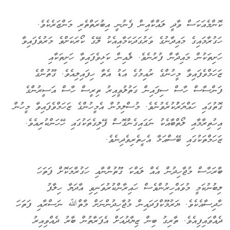
ކޮންމެއަކަސް ވާދީ ލައްކާއިން ފެނުނީ އިބުރަތްތެރި މަންޒަރެކެވެ.
ހަގުރާމައިގެ މައިދާނުގެ ވަރުގަދަކަމާއިއެކު ލޭގެ ކޯރަކަށްވެ މަރުވެފައިވާ
ހަށިތަކުން މައިދާން ފުރުނެވެ. ލެެއިން ކަޅިވެފައިވާ ހަށިތަކާއި
ޒަހަމްވެފައިވާ މީހުންގެ ރުއިމުގެ އަޑު އެތާ ހިފައިލިއެވެ. ގޫތުންގެ
ފަންސާސް ހާސް ސިފައިން ގަތުލުވީއިރު ތިރީސް ހާސް އަސީރުންގެ
ގޮތުގައި ހައްޔަރުުކުރެވުނެވެ. މުސްލިމުން އެމީހުންގެ ޒަހަމްވެފައިވާ މީހުން
އިހުތިރާމާއި ލޯތްބާއެކު ނަގައިގެންގޮސް ފޭލިގެތަކުގައި ހޭހަންކުރިއެވެ.
ޒަހަމްތަކުގައި ބޭސްއަޅާ އެހީތެރިވެދިނެވެ.
ބާރަހާސް މުޖާހިދުން އެއް ލައްކަ ގޫތުންނާއި ހަގުރާމަކޮށް ފަތަހަ
ލިބުނުކަމީ މުވައްހިރުންވެސް ހައިރާންކުރުވަނިވި އާދަޔާ ހިލާފު
ހާދިސާއެކެވެ. ޔަރުމޫކްފަދައިން މުޖާހިދުންނަށް މާތްﷲ ނަސްރާއި ފަތަހަ
ދެއްވައިފިއެވެ. ތާރިގު ބިން ޒިޔާދުއަށް އެފަރާތުން ބާރު ދެއްވިއިރު