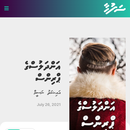
ހަޤީޤީ ވާހަކަ
ބިރުވެރި ވާހަކަ
ކުރުވާހަކަ
އަންދަލުސްގެ
އިބުރަތްތެރި ވާހަކަ
ޕްރިންސް
މަޖާ ވާހަކަ
އައިޝަތު ނަސީމް
ލޯބީގެ ވާހަކަ
July 26, 2021
ދީނީ ވާހަކަ
ދިގު ވާހަކަ