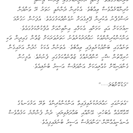
ކުދިންކަމުގައެވެ. ގިނައީ ޔަހޫދީންކަމުގައި ވިޔަސް އީސާއީ
ކުދިންކޮޅެއްވެސް ތިއްބެވެ. އެކުދިން ދެންނެވީ ހަތަރު ރޭ ވަންދެން
ރަސްގެފާނު އެކުދިން ފޭލިގެއަށް ނުގެންދާކަމުގައެވެ. އެފަހުން ހަގުރާމަ
ނިމުމަކަށް އައީ ކަމަށާއި އެކަމާއި އިންތިހާއަށް އުފާކުރާކަމުގައެވެ.
އަންހެންކުދިންނާއެކު ހައްޔަރުކުރެވުނު ހަތަރުވަރަކަށް ޒުވާން ގައިދީން ވަކި
ތަނެއްގައި ބަންދުކުރެވިފައި ތިއްބެވެ. އެތަނުން އެކަކު ހެދުން އަޅައިގެން
ހުރިގޮތުން ޝާހީ ހާންދާނެއްގެ ޒުވާނެއްކަމުގައި ފެނުނެވެ. އެމީހުން
ގެންދަނިކޮށް ކުއްލިއަކަށް އަންދަލުސް އަސީރު ބުނެލިއެވެ.
"މަޑުކޮށްބަލަ....."
"އެތަނުގައި ހައްޔަރުކުރެވިފައިވާ އަންހެންކުދިންގެ ތެރޭ އަޅުގަނޑުގެ
ކޮއްކޮއެއް އެބަހުރި. އޭނާއާއި ބައްދަލުވިޔަދީ. ދެން ފެންނާނެ ކަމެއްވެސް
އެނގެނީއެއްނޫން."އަންދަލުސް އަސީރު ބުނެލައިފިއެވެ.