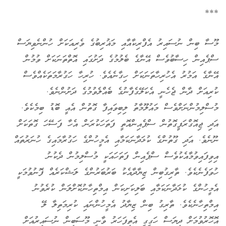
***
މޫސާ ބިން ނުސައިރު އެފްރިކާއާއި މަޣުރިބުގެ ވެރިއަކަށް ހުންނެވިޔަސް
ސްޕެއިން ހިސާބުވެސް އޭނާގެ ބެލުމުގެ ދަށުގައި އޮތްތަނަކަށް ވުމުން
އޭނާގެ އަމުރު އެހުރިހާތަނަކަށް ހިގާނެއެވެ. ހުރިހާ ހަގުރާމަތަކެއްވެސް
ކުރިއަށް ދާން ޖެހެނީ އެކަލޭގެފާނުގެ ބެއްލެވުމުގެ ދަށުންނެވެ.
މުސްލިމުންނަށްވެސް މައުލޫމާތު ލިބިވައިފާ ގޮތުން އެއީ ބޮޑު ބިމެކެވެ.
އަދި ޖިއޮގްރަފީގޮތުން ސްޕެއިންއޮތީ ފަތަހަކުރަން އެހާ ފަސޭހަ ގޮތަކަށް
ނޫނެވެ. އަދި ގޫތުންގެ ކުޅަދާނަކަމާއި އެމީހުންގެ ހަގުރާމައިގެ ހުނަރުތައް
އިވިފައިވުމާއެކުވެސް ސްޕެއިން ފަތަހައަކީ މުސްލިމުން ދެކުނު
ހުވަފެނެކެވެ. ތާރިގުބިން ޒިޔާދާއެކު ބަރުބަރުންގެ ލަޝްކަރެއް ފޮނުވުމަކީ
އެމީހުންގެ ކުޅަދާނަކަމާއި ބަލިކަށިކަން އިމްތިހާނުކޮށްލަން ކުރެވުނު
އިމްތިހާނެކެވެ. ތާރިގު ބިން ޒިޔާދު އެމީހުންނައި ކުރިމަތިލާ ލޭ
އޮހޮރުވުމަށް ދިޔަސް ހަގީގީ އެތިފަހަރު ވާނީ މޫސަބިން ނުސައިރުއަށް