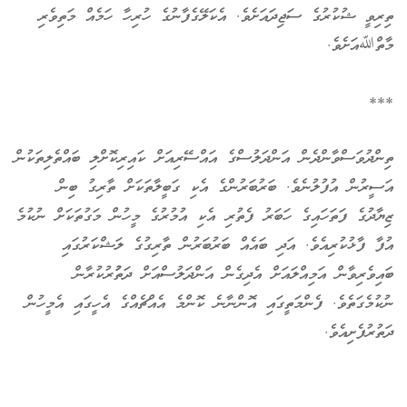
ތިރިވީ ޝުކުރުގެ ސަޖިދައަށެވެ. އެކަލޭގެފާނުގެ ހުރިހާ ހަމެއް މަތިވެރި
މާތްﷲއަށެވެ.
***
ތިންދުވަސްވާންދެން އަންދަލުސްގެ އައްސޭރިއަށް ކައިރިކޮށްލި ބައްތެލިތަކުން
އަސީރުން އުފުލުނެވެ. ބަރުބަރުންގެ އެކި ގަބީލާތަކަށް ތާރިގު ބިން
ޒިޔާދުގެ ފަތަހައިގެ ހަބަރު ފެތުރި އެކި އުމުރުގެ މީހުން މަގުތަކަށް ނުކުމެ
އުފާ ފާޅުކުރިއެވެ. އަދި ބައެއް ބަރުބަރުން ތާރިގުގެ ލަޝްކަރުގައި
ބައިވެރިވާން އަމިއްލައަށް އެދިގެން އަންދަލުސްއަށް ދަތުުރުކުރާން
ނުކުމެގަތެވެ. ފެންމަތީގައި އޮންނާނެ ކޮންމެ އެއްޗެއްގެ އެހީގައި އެމީހުން
ދަތުރުފެށިއެވެ.