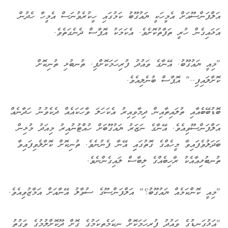
އަލްފަންސޫއަށް އެމީހަކީ ޔައުގޫބު ކަމުގައި ހީކުރެވުނަސް އެމީހާ ހެދުން
އަޅައިގެން ހުރީ ތަފާތުކޮށެވެ. އެކަމަކު އޮޕާސް ދެނެގަތެވެ.
"މިއީ ޔައުގޫބު. އޭނާގެ ވައުދު ފުރިހަމަކޮށްފި. ތުނބުޅި ތުނިކޮށް
ކޮށާލައިފި.." އޮޕާސް ބުނެލިއެވެ.
ބޮޑުބޭބެއާއި ތުލައިތާއިން ދިމާވިއިރު އެކަހަލަ ވާހަކައެއް ދެކެވުނު ހަދާނެއް
އަލްފަންސޫވިއެވެ. އޭނާގެ ނަޒަރު ޔައުގޫބަށް ހުއްޓުނުއިރު މިއަދު މުޅިން
ބަދަލުވެފައިވާ މީހެއްގެ ގޮތުގައިި އޭނާ ފެނުނެވެ. ތުނިކޮށް ކޮށާލެވިފައިވާ
ތުނބުޅިއާއެކު ރާހިބެއްގެ ލިބާސް ލައިގެންނެވެ.
"މިއީ ކޮންކަމެއް ޔައުގޫބު؟" އަލްފަންސޫގެ ސުވާލު އޭނާއަށް އަމާޒުވިއެވެ.
"އަޅުގަނޑުގެ ވައުދު ފުރިހަމަކޮށް ނިކަމެތިކަމުގެ ގޮށް ދޫކޮށްލުމުގެ ވަގުތު