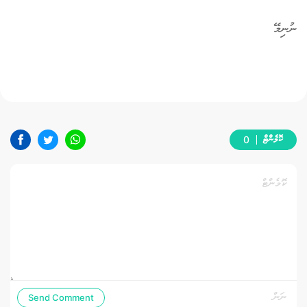
ނުނިމޭ
ކޮމެންޓް
0
Send Comment