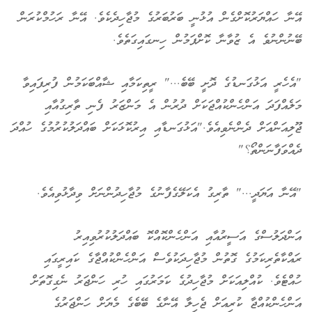
އޭނާ ހައްޔަރުކޮށްގެން އުޅުނީ ބަރުބަރުގެ މުޖާހިދެކެވެ. އޭނާ ރަހުމްކުރަން
ބޭނުންނުވެ އެ ޒުވާނާ ކޮށްޕަމުން ހިނގައިގަތެވެ.
"އެހެރީ އަޅުގަނޑުގެ ދޮށީ ބޭބެ..." ރީތިކަމާއި ޝާއްބަކަމުން ފުރިފައިވާ
މަލެއްފަދަ އަންހެންކުއްޖަކަށް ދުރުން އެ މަންޒަރު ފެނި ތާރިގުއާއި
ޖޫލިއަންއަށް ދެންނެވިއެވެ."އަޅުގަނޑާއި އިރުކޮޅަކަށް ބައްދަލުކުރުމުގެ ހުއްދަ
ދެއްވަފާނަންތޯ؟"
"އޭނާ އަޔަދީ..." ތާރިގު އެކަލޭގެފާނުގެ މުޖާހިދުންނަށް ވިދާޅުވިއެވެ.
އަންދަލުސްގެ އަސީރުއާއި އަންހެންކޮއްކޮ ބައްދަލުކުރުވިއިރު
ރައްކާތެރިކަމުގެ ގޮތުން މުޖާހިދަކުވެސް އަންހެންކުއްޖާގެ ކައިރީގައި
ހުއްޓެވެ. ކުއްލިއަކަށް މުޖާހިދުގެ ކަމަރުގައި ހުރި ހަންޖަރު ނެގިގޮތަށް
އަންހެންކުއްޖާ ކުރިއަށް ޖެހިލާ އޭނާގެ ބޭބެގެ މެޔަށް ހަންޖަރުގެ