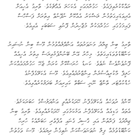
ރައްކާކުރެވިފައެވެ. ހަގުރާމައަކީ އެކަހަލަ އެއްޗެކެވެ. ތާރިގު އެހީއަށް
އެދިވަޑައިގަތުމުން ލަޝްކަރު އެއްކޮށް ނުފޮނުވާ އިތުރަށް ފަސްހާސް
ފައިމަގުގައި ހަގުރާމަކުރާ މުޖާހިދުން ފޮނުވި ސަބަބަކީ އެއީއެވެ.
ތާރިގު ބިން ޒިޔާދު މަނަވަރުތައް އަންދާލެއްވުމުން މޫސާ ބިން ނުސައިރު
ކަންބޮޑުވެވަޑައިގަތެވެ. މިހާރު އޭނާ ބޭނުންފުޅުވިޔަސް އިތުރު އެހީއެއް
ފޮނުވެންވެސް ނެތެވެ. ކަނޑު ހުރަސްކޮށް ކުރަން ޖެހޭ ހަގުރާމައެއްކަން
ހަލީފާ މާކުރީއްސުރެން އިންޒާރުދެއްވިއެވެ. މޫސަ އެކަލޭގެފާނުގެ
ހެޑްކުއާޓަރ ތާންޖާ ނޫނީ ސަބްތާ ކައިރިއަށް ބަދަލުކުރެއްވިއެވެ.
ކޮންމެ ދުވަހެއް އެކަލޭގެފާނު ހޭދަކުރެއްވީ އަންދަލުސްގެ ހަބަރަކަށެވެ.
އެތައް ގަޑިއެއް އެކަލޭގެފާނު އަޅުކަމުގައި ހޭދަކުރެއްވިއެވެ. ތާރިގު ބިން
ޒިޔާދުގެ ފަރާތުން އައި ގާސިދު ގެނައި އުފާވެރި ހަބަރާއެކު ހުރިހާ
ކަންބޮޑުވުމެއް ފިލާ ނުތަނަވަސްކަން ނެތިގެން ދިޔައެވެ. މޫސަ ވަގުތުން