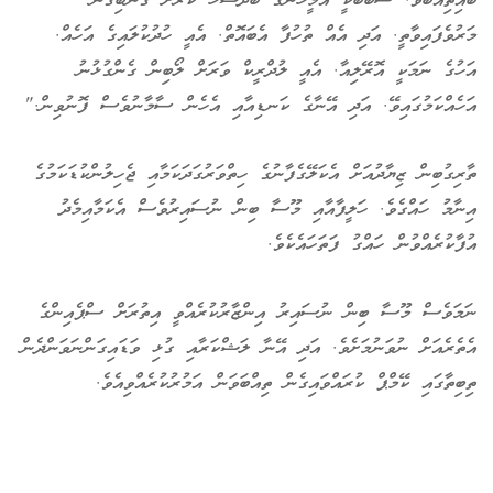
ބައިތިއްބަވާ. ސަބަބަކީ އެމީހުންގެ ބާދުޝާހު ކޯރަށް ގެނބިގެން
މަރުވެފައިވާތީ. އަދި އެއް ތުހުފާ އެބައޮތް. އެއީ ހުދުކުލައިގެ އަހެއް.
އަހުގެ ނަމަކީ އޮރޭލިއާ. އެއީ ލުދްރީކް ވަރަށް ލޯބިން ގެންގުޅުނު
އަހެއްކަމުގައިވޭ. އަދި އޭނާގެ ކަނޑިއާއި އެހެން ސާމާނުވެސް ފޮނުވިން."
ތާރިގުބިން ޒިޔާދުއަށް އެކަލޭގެފާނުގެ ހިތްވަރުގަދަކަމާއި ޖެހިލުންކުޑަކަމުގެ
އިނާމު ހައްގެވެ. ހަލީފާއާއި މޫސާ ބިން ނުސައިރުވެސް އެކަމާއިމެދު
އުފާކުރެއްވުން ހައްގު ފަތަހައެކެވެ.
ނަމަވެސް މޫސާ ބިން ނުސައިރު އިންޒާރުކުރެއްވީ އިތުރަށް ސްޕެއިންގެ
އެތެރެއަށް ނުވަނުމަށެވެ. އަދި އޭނާ ލަޝްކަރާއި ގުޅި ވަޑައިގަންނަވަންދެން
ތިބިތާގައި ކޭމްޕް ކުރައްވައިގެން ތިއްބަވަން އަމުރުކުރެއްވިއެވެ.