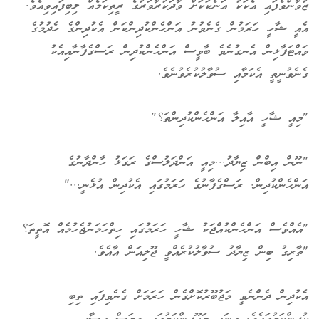
ޒުވާންވެފައި އެކަކު އަނެކަކަށް ވާދަކުރާވަރުގެ ރީތިކަމެއް ލިބިފައިވިއެވެ.
އެއީ ޝާހީ ހަރަމުން ގެނެވުނު އަންހެންކުދިންކަން އެކުދިންގެ ހެދުމުގެ
ވައްޓަފާޅިން އެނގުނެވެ ބާވީސް އަންހެންކުދިން ރަސްގެފާނާއިއެކު
ގެނެވުނީތީ އެކަމާއި ސުވާލުކުރެވުނެވެ.
"މިއީ ޝާހީ އާއިލާ އަންހެންކުދިންތަ؟"
"ނޫން އިބްން ޒިޔާދު...މިއީ އަންދަލުސްގެ ރަގަޅު ހާންދާނުގެ
އަންހެންކުދިން. ރަސްގެފާނުގެ ހަރަމުގައި އެކުދިން އުޅެނީ..."
"އެއްވެސް އަންހެންކުއްޖަކު ޝާހީ ހަރަމުގައި ހިތްހަމަނުޖެހުމެއް އޮތީތަ؟
"ތާރިގު ބިން ޒިޔާދު ސުވާލުކުރެއްވީ ޖޫލިއަން އާއެވެ.
އެކުދިން ދެންނެވީ މަޖުބޫރުކޮށްގެން ހަރަމަށް ގެނެވިފައި ތިބި