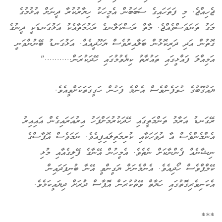
ޖެހިއްޖެ. މި ފަތަހައިގެ ސަބަބުން އެމީހަކު ހިޔާރުކުރާ ދީނަށް އުޅުމުގެ
މަގު ތަނަވަސްވެއްޖެ. މާތް ރަސްކަލާނގެ ރަހުމަތާއެކު އަޅުގަނޑަކީ ދީނުގެ
ގޮތުން އަދި ދަރިކޮޅުން ބަލާއިރުވެސް ޔަހޫދީއެއް. އަޅުގަނޑު ބޭނުންވަނީ
އަމިއްލަ ފައްޅީގައި ތައުރާތު ކިޔެވުމުގައި ހޭދަކުރަން..........."
ޔައުގޫބުގެ ހުވަފެންވެސް އެންމެ ފަހުން ހަގީގަތަކަށްވީއެވެ.
ރޭގަނޑު އަރާމު ތަންމަތީގައި ހޭދަކުރުމަށްފަހު އިރުއަރައިގެން އައިއިރު
އެންމެންވެސް އާ ދުވަހަކާއި ކުރިމަތިލައިފިއެވެ. ނަމަވެސް އޮޕާސްގެ
ނިޝާނެއް ފެންނާކަށް ނެތެވެ. އެމީހުން އޭނާގެ ފޭލިގެއާއި މުޅި
ކޭމްޕްވެސް ހޯދިއެވެ. އެންމެނަށް ޔަގީންވީ އޭނާ ބުނިފަދައިން
އެކަނިވެރިގޮތުގައި ހަޔާތް ވޭތުކުރަން އޮޕާސް ދުުރަށް ދިޔައީކަމެވެ.
***