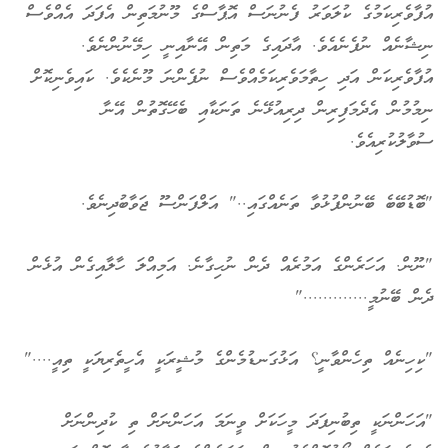
އުފާވެރިކަމުގެ ކުލަވަރު ފެނުނަސް އޮޕާސްގެ މޫނުމަތިން އެފަދަ އެއްވެސް
ނިޝާނެއް ނުފެނެއެވެ. އާދައިގެ މަތިން އޭނާއިނީ ހިމޭނުންނެވެ.
އުފާވެރިކަން އަދި ހިތާމަވެރިކަމެއްވެސް ނުފެންނަ މޫނެކެވެ. ކައިވެނިކޮށް
ނިމުމުން އެދެމަފިރިން ދިރިއުޅޭނެ ތަނަކާއި ބެހޭގޮތުން އޭނާ
ސުވާލުކުރިއެވެ.
"ބޮޑުބޭބެ ބޭނުންފުޅުވާ ތަނެއްގައި.." އަލްފަންސޫ ޖަވާބުދިނެވެ.
"ނޫން. އަހަރެންގެ އަމުރެއް ދެން ނުހިގާނެ. އަމިއްލަ ހާލާއިގެން އުޅެން
ދެން ބޭނުމީ............."
"ކިހިނެއް ތިހެންވާނީ؟ އަޅުގަނޑުމެންގެ މުޝީރަކީ އެހީތެރިޔަކީ ތިއީ...."
"އަހަންނަކީ ތިބުނިފަދަ މީހަކަށް ވީނަމަ އަހަންނަށް ތި ކުދިންނަށް