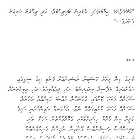
"ކަލޭގެފާނުގެ ހިމާޔަތުގައި އެކުދިން ބައިތިއްބަވާ. އަދި ތިގޮތަށް ކުރިއަށް
ގެންދަވާ..."
***
ތާރިގު ބިން ޒިޔާދު މޫސާބިން ނުސައިރުއަށް ފޮނުވި ދިގު ސިޓީގައި
ހަގުރާމައިގެ ތަފްސީލު ކިޔައިދިނެވެ. އަދި ލިޔުއްވިއެވެ."އަދި މިވީީހާތަނަށް
ޝަހަރެއް ފަތަހަ ކޮށްފައި އެތަނަކުން ހާއްސަ ހަދިޔާއެއް އަތުނުލާ
ޝަހަރެއް ފަހަތަ ކުރެވިފައެއް ނެތް. އަޅުގަނޑު ޔަގީންކުރަނީ ހަލީފާ
ވަލީދު ބިން މުލްކް މިހަދިޔާތަކާއި ގަބޫލުފުޅުވާނެ ކަމަށް. އަދި
ތިރީސްހާސް އަސީރުންވެސް ފޮނުވިން. އެމީހުން މަނިކުފާނާއެކު