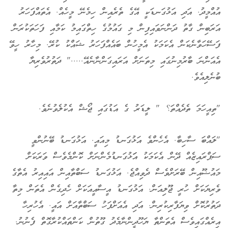
އުއްމީދު. އަދި އަޅުގަނޑަކީ އޭގެ ތެރެއިން ހިމެނޭ މީހެއް. އެތައްފަހަރު
އަރަބިން ގާތު ދަންނަވައިފިން މި ގައުމުގެ ހިތްގައިމު ކަމާއި ފަހަތަކުރަން
ފަސޭހަވާނެކަން އެކަމަކު އެމީހުން ބައެއްފަހަރު ޝައްކު ކުރޭ. މިހާރު ހީވޭ
އެއަންނަ ބާރުމިނުގައި މިތަނަށް އަރައިގަންނާނެއޭ....." ދަތުރުވެރިޔާ
ބުނެލިއެވެ.
"ތިއީހަމަ ތެދެއްތަ؟ " ލީޑަރު ގެ އަޑުގައި ޖޯޝް އެކުލެވުނެވެ.
"ލައްބަ ސާހިބާ. އެހެންވެ އަޅުގަނޑު މިއައީ. އަޅުގަނޑު ބޭނުންވީ
ސަޕްރައިޒެއް ދޭން އެކަމަކު އަަޅުގަނޑުމެންނަށް ކޮންމެވެސް ވަރަކަށް
މައުޟޫއިން ބޭރަށްވެސް ދެވިއްޖެ. އަޅުގަނޑު ސަބްތާއިން އައިއިރު އެތާގެ
ވެރިޔަކަށް ހުރީ ޖޫލިއަން. އަޅުގަނޑު އީސާއީއަކަށް ހެދިގެން އެތަން މިތާ
ދަތުރުކޮށް ވިޔަފާރިކުރިން. އަދި އެއަށްފަހު ސަބްތާއަށް އައީ. އެހުރިހާ
އިރެއްގައިވެސް އެތަންތާ ޔަހޫދީންނާމެދު ގޫތުން ކަންތައްކުރާގޮތް ފެނުނު.