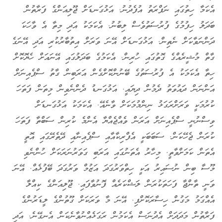
އެކަމާ ހިތުގައި ނަފްރަތު އުފެދުނު. އަޅުގަނޑަށް ޖޫލިއަންގެ ފަރާތުން
ބަދަލު ހިފުމުގެ ފުރުސަތުވެސް ލިބުނު. އެކަމަކު އަދި މިތާ އެ ވާހަކަ
ދަންނަވާކަށް ނެތިން. އަޅުގަނޑަށް އޭނަ ވަރަށް އިތުބާރުކުރި އަދި އޭނަގެ
ގާތް މުޝީރެއްގެ ގޮތުގައި ހުރިން. އެކަމުގެ ބަދަލުގައި އޭނައަށް ހެޔޮކޮށް
ހިތާ އެކަމަކު އެ ފުރުސަތުގެ ބޭނުންކޮށްގެން އަރަބިން ގާތު ސްޕެއިނަށް
އަންނަން ދައުވަތު ދެމުން ދިޔައީ. އަޅުގަނޑު ދެންނެވިން މިތަން ފަތަހަ
ކުރުމަކީ ވަރަށްރަގަޅު ނިންމުމަކަށް ވާނެއޭ. އެކަމަކު އަޅުގަނޑަށް
ވިސްނުނީ ސްޕެއިނަށް އަރަން ވެއްޖެއްޔާ އެންމެ ކުރިން ސަބްތާ ފަތަހަ
ކުރަން ޖެހޭކަން. ސަބަބަކީ އެފްރިކާއާއި ސްޕެއިނާއި ދޭތެރޭގައި އޮތީ
އެތަން ކަމަށްވާތީ. މިހާރު އެތަނުގައި އަރަބި ގަވަރުނަރަކަށް ހުންނެވި
މޫސާ ބިން ނުސައިރު އަކީ ހިތްވަރުގަދަ އަޒުމް ވަރުގަދަ ބޭފުޅެއް. އޭނަ
ވަނީ ތާންޖާ ފަހަތަކުރަން ލަޝްކަރެއް ފޮނުވާފައި. ޖޫލިއަންގެ ކިއްލާ
އެއްގަމު މަގުން ހިސާރަކޮށްފި. އޭނަ މާ ވަރަކަށް ގޫތުންގެ ލީޑަރުންގެ
ފަރާތުން މަދަދަށް އެދުނަސް އެކަމުން ރަގަޅެއްނުވާނެކަން އެނގޭނެ. އަދި