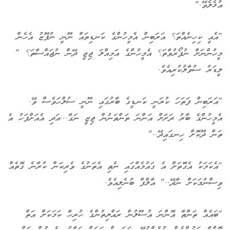
އުޅެލެވޭ."
"އެއީ ކިހިނެއްތަ؟ އަރަބިން އެމީހުންގެ ކަނޑިތައް ނޫނީ ނުފޫޒު އެހެން
މީހުންނަށް ނުފޯރުވާތަ؟ އެމީހުންގެ އަމިއްލަ ޖިޒީ ދޭން ނުޖައްސާތަ؟ "
ލީޑަރު ސުވާލުކުރިއެވެ.
"އަރަބިން ފަތަހަ ކުރަނީ ކަނޑީގެ ބާރުގައި ނޫނީ ސުލްހަވެސް ވޭ.
އެމީހުންގެ ބާރު ދަށަށް އަންނަ ތަންތަނުން ޖިޒީ ނަގާ...އަދި އެއަށްފަހު އެ
ތަން ދޫކޮށް ހިނގައިދޭ.."
"އެކަމަކު އެގޮތަށް އެ ގައުމެއްގައި ނެތި އެތަނުގެ ވެރިކަން ކުރާނެ ގޮތެއް
ވިސްނުމަކަށް ނާދޭ.." އާލްފް ބުނެލިއެވެ.
"ބައެއް ތަންތާ އޮންނަ އުސޫލުން ރައްޔިތުންގެ ހުރިހާ ކަމަކަށް އަތް