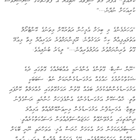
ކުރެއްވީ.. އެފަދަ މާތް ސިފަތައް ނެތިއްޔާ އެ ފަތަހަތަކުގެ ސިލްސިލާވެސް
ކުރިއަކަށް ނުދާނެ...."
"އަހަރެމެންގެ މި ބިމަށް އެމީހުން ދަތުރުކޮށް މިތަނުގެ ކޮންޓްރޯލް
އަތުލައިފިއްޔާ ކިހާ ރަގަޅުވާނެ. ރޫމީންނަށްވުރެ ރަގަޅިއްޔާ މިތާ މިއުޅޭ
ގޫތު ވެރިންނަށްވުރެ އަދުލުވެރިވާނެ...." ލީޑަރު ބުނެލިއެވެ.
"ނޫން ސާހިބާ. ގޫތުންގެ އެންމެނަކީ އެއްބަޔެއްގެ ގޮތުގައި ދެކެ
ޝަކުވާކުރުމުގެ ހައްގެއް އަޅުގަނޑުމެންނަކަށް ނެތް. ސަބަބަކީ
އަޅުގަނޑުމެންނާއެކުމެދު ބައެއް ގޫތުން ރަގަޅުގޮތުގައި މުއާމަލާތް ކޮށްފައި
ވާތީ. ޚާއްސަކޮށް އަޅުގަނޑުމެންގެ އެންމެފަހަށް ހުންނެވި ރަސްގެފާނު
ވިޓިޒާ. އެމަނިކުފާނު އަޅުގަނޑުމެން މިނިވަންކޮށްދެއްވާ އަމިއްލަ
ދީންމަތީގައި އުޅެވޭނެގޮތް ހަމަޖައްސަވާދެއްވަން މަސައްކަތްކުރެއްވީ.
ނަސީބުދެރަކަމުން މަރު އެކަމަށް ހުރަސް އެޅީ. އަވަހާރަވީ ނޫނީ ބޮޑަށް
ހީވާގޮތުން އަވަހާރަކޮށްލެވުނީ. އޭގެ ފަހަތުން ލުދްރީކް މިއައީ. ހުރިހާ