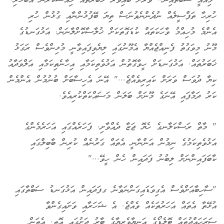
"މިއައީ ސަބްތާއިން.. ވަރަށް ބައިވަރު ޚަބަރުތައް ހިއްސާކުރަން އެބަހުރި.
ހުރިހާ ތަފްސީލެއް ނުދެންނެވުނަސް ތިޔަ ބޭފުޅުންނާއި ގުޅުން ހުރި
އެންމެ މުހިއްމު ވާހަކަތައް ކުޑަގޮތަކަށް ޚުލާސާކޮށްލާނަން. އަޅުގަނޑުގެ
މޫނު މިވަގުތު ފެނިއްޖެއްޔާ އެމޫނުގައި ލިޔެވިފައިވާނީ މުޅިންވެސް ރަގަޅު
ޚަބަރުތައް. އަޅުގަނޑަށް ހީވާގޮތުން އަޅުވެތިކަމާއި އިހާނެތިކަމާއި އަލްވަދާއު
ކިޔާ ދުވަސް ވަރަށް ކައިރިވެއްޖެ..." އޭނަ އެހިސާބަށް ބުނުމުން އެންމެން
ކަރު ދަމާފައި އޭނަގެ މޫނަށް ބަލަން މަސައްކަތްކުރިއެވެ.
" މާތް ރަސްކަލާނގެ ހެޔޮ ޖަޒާ ދެއްވާށި. ފަހަރެއްގައި އަހަރެމެންގެ
އަޅުވެތިކަމުގެ ނިމުން އަންނާނީ އެތައް ގަރުނެއް ކުރިން ބާބިލްގައި
ކާބަފައިންނަށް ލިބުނު ފަދައިން ހެން ހީވޭ..."
"ސާހިބާއަށްވެސް އެގިވަޑައިގަންނަވާނެ ގފަދައިން އަޅުގަނޑު ސަބްތާގައި
އުޅޭތާ އެތައް އަހަރުތަކެއް ވެއްޖެ. އެ ޝަހަރާއި ވަށައިގެންވާ
ސަރަހައްދުތައް ޓޮލެޑޯގެ އަނިޔާވެރިޔާގެ ބާރު ދަށުގައި އޮތީ. އެތަން