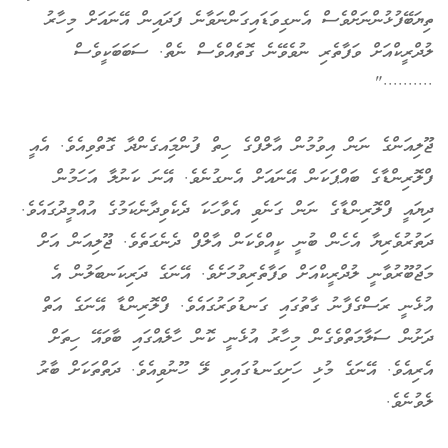
ތިޔަބޭފުޅުންނަށްވެސް އެނގިވަޑައިގަންނަވާނެ ފަދައިން އޭނައަށް މިހާރު
ލުދްރީކްއަށް ވަފާތެރި ނުވެވޭނެ ގޮތެއްވެސް ނެތް. ސަބަބަކީވެސް
.........."
ޖޫލިއަންގެ ނަން އިވުމުން އާލްފްގެ ހިތް ފުންމަިއގެންދާ ގޮތްވިއެވެ. އެއީ
ފްލޮރިންޑާގެ ބައްޕަކަން އޭނައަށް އެނގުނެވެ. އޭނަ ކަނުލާ އަހަމުން
ދިޔައީ ފްލޮރިންޑާގެ ނަން ގަނެވި އެވާހަކަ ދެކެވިދާނެކަމުގެ އުއްމީދުގައެވެ.
ދަތުރުވެރިޔާ އެހެން ބުނީ ކީއްވެކަން އާލްފް ދެނެގަތެވެ. ޖޫލިއަން އަށް
މަޖުބޫރުވާނީ ލުދްރީކްއަށް ވަފާތެރިވުމަށެވެ. އޭނަގެ ދަރިކަނބަލުން އެ
އުޅެނީ ރަސްގެފާނު ގާތުގައި ގަނޑުވަރުގައެވެ. ފްލޮރިންޑާ އޭނަގެ އަތް
ދަށުން ސަލާމަތްވެގެން މިހާރު އުޅެނީ ކޮން ހާލެއްގައި ބާވައޭ ހިތަށް
އެރިއެވެ. އޭނަގެ މުޅި ހަށިގަނޑުގައިވި ލޭ ހޫނުވިއެވެ. ދަތްތަކަށް ބާރު
ލެވުނެވެ.