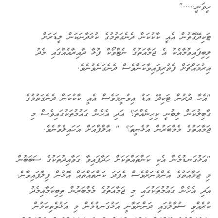
ހީވަނީ....."
ޓަކިދޭގޮތުން އެއީ ކާކުކަން ދެނެގަތުމުގެ ކުޅަދާނަކަން ލީޑަރަށް
ލިބިފައިވުމާއެކު އެ ޖަމާއަތުގެ ނެޓްވޯކް ފުޅާ ދާއިރާއެއްގައި މެދު
އިރުމައްޗަށް ފެތުރިފައިވާކަންވެސް ދެނެގަނެވުނެވެ.
"އެހާ ދުރުން ޓަކިދޭ އަޑު އިވުނީމަވެސް އެއީ ކާކުކަން ދެނެގަތުމުގެ
ގާބިލުކަން ލިބުނީ ކިހިނެއްތަ؟ އަދި އެހެން ގައުމުތަކުގައިވެސް މި
ޖަމާއަތުގެ މެމްބަރުން އުޅެނީތަ؟ " އާލްފްއަށް އަހައިލެވުނެވެ.
"އަޅުގަނޑުމެން އެކި ކަންތައްތަކަށް ހަދާފައިވާ ގަވާއިދުތަކުގެ ސަބަބުން
މި ޖަމާއަތުގެ އެންމެނަށްވެސް އެފަދަ ކަންތައްތައް އޮޅުން ފިލާފައިވާނެ.
އަދި އެހެން ގައުމުތަކުގައި މި ޖަމާއަތުގެ މެމްބަރުން ތިބިކަމާއިމެދު
ކުރެއްވި ސުވާލުގައި ދަންނަވާނީ އަޅުގަނޑުމެން މި އަޅުވެތިކަމުން