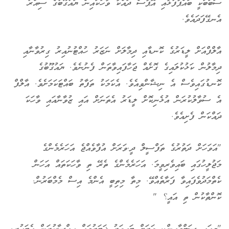
ސަބަބަކީ ބައްޕާފުޅާއި އޮޕާސް ދައްކާ ވާހަކައިން ޔައުގޫބުގެ ސިއްރު
އެނގޭފަދައެވެ.
އާލްފްއަށް ލީޑަރުގެ ކޮނޑާއި ދިމާލަށް ނަޒަރު ހުއްޓުނުއިރު ގިރުވާނާއި
ދިމާލުން ކަޅުކުލައިގެ ގޮށެއް ޖަހާފައިވާތަން ފެނުނެވެ. ޔައުގޫބުގެ
ކޮނޑުގައިވެސް އެ ނިޝާންވިއެވެ. އެކަމަކު ތަފާތު ބައްޓަކަމަށެވެ. އާލްފް
އެ ސުވާލުކުރަން އުޅެނިކޮށް ލީޑަރު އެތަނަށް އައި ޒުވާނާއައި ވާހަކަ
ދައްކަން ފެށިއެވެ.
"އަވަހަށް ދަތުރުގެ ތަފްސީލް ދީ.ވަރަށް އުފާވެއްޖެ އަހަރެމެންގެ
މަޖުލީހުގައި ބައިވެރިވީމަ. އަހަރެމެންގެ ތެރޭ ތި ވާހަކަތައް އަހަން
ކެތްމަދުވެފައިވާ ފަރާތެއްވޭ. މިތާ މިތިބީ އެންމެ އިސް މެމްބަރުން.
ކޮންތާކުން ތި އައީ؟ "