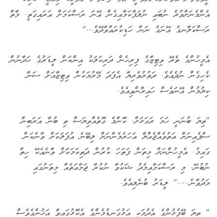
އެންމެނަށްވުރެ ނުބައި ނުލަފާކަމާއިގެން އޭނަ ރަސްކަމަށް އަރައިގަތީ. މާތް
ރަސްކަލާނގެ އޭނަގެ ނަން ހަޑިކުރައްވާދޭވެ..."
އެމީހުންގެ ތެރޭ ވިޓިޒާގެ ފިރިހެން ދަރިކަލަކު އިންކަން ލީޑަރުގެ ހަދާނުން
ކެހިގެން ނުދެއެވެ. ދަތުރުވެރިޔާ އެފަދަ މޭރުމަކުން ވިޓިޒާއަށް ސަނާ
ކިޔުމުން އޭނަވެސް ހައިރާންވިއެވެ.
"ތިޔަ ބުނަނީ ހަމަ ރަގަޅަށް. ކޮންމެ ގޮތެއްވިޔަސް ތި ބުނާ އަރަބިން
ސްޕެއިނަށް އަތުވެއްޖެއްޔާ އަހަރެމެންނަށް ލިބޭނެ އުފަލަކަށް ވާނެކަން
ގައިމު. އެމީހުންނަށް މިތަން ފަތަހަ ކުރުން ދަތިކަމަކަަށް ވާނެއެކޭ ހިތް
ނުބުނޭ. މި ރަސްކަމާއިމެދު ޝަކުވާ ނުކުރާ ޖަމާއަތެއް މިތަނުގައި
މަދުވާނެ....." ލީޑަރު ބުނެލިއެވެ.
" ތިޔަ ބޭފުޅުންގެ އެދުމަކީ އަޅުގަނޑުމެންގެ އެކޮޅުގައިވާ އަޚުންގެވެސް