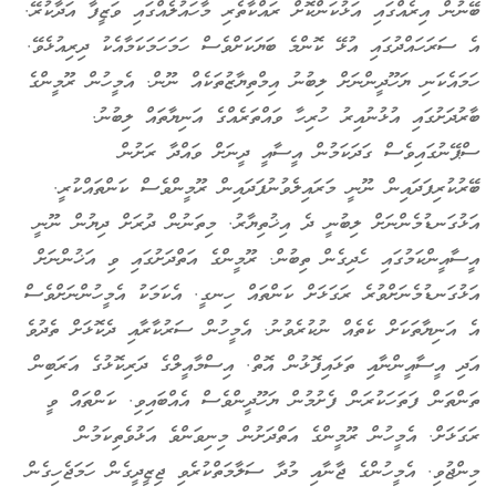
ބޭނުން އިރެއްގައި އަޅުކަންކޮށް ރައްކާތެރި މާހައުލެއްގައި ވަޒީފާ އަދާކުރޭ.
އެ ސަރަހައްދުގައި އުޅޭ ކޮންމެ ބަޔަކަށްވެސް ހަމަހަމަކަމާއެކު ދިރިއުޅެވޭ.
ހަމައެކަނި ޔަހޫދީންނަށް ލިބުނު އިމްތިޔާޒުތަކެއް ނޫން. އެމީހުން ރޫމީންގެ
ބާރުދަށުގައި އުޅުނުއިރު ހުރިހާ ވައްތަރެއްގެ އަނިޔާތައް ލިބުނު.
ސްޕޭނުގައިވެސް ގަދަކަމުން އީސާއީ ދީނަށް ވައްދާ ރަށުން
ބޭރުކުރިފަދައިން ނޫނީ މަރައިލެވުނުފަދައިން ރޫމީންވެސް ކަންތައްކުރީ.
އަޅުގަނޑުމެންނަށް ލިބުނީ ދެ އިޚުތިޔާރު. މިތަނުން ދުރަށް ދިޔުން ނޫނީ
އީސާއީންކަމުގައި ހެދިގެން ތިބުން. ރޫމީންގެ އަތްދަށުގައި ވި އަޚުންނަށް
އަޅުގަނޑުމެނަށްވުރެ ރަގަޅަށް ކަންތައް ހިނގީ. އެކަމަކު އެމީހުންނަށްވެސް
އެ އަނިޔާތަކަށް ކެތެއް ނުކުރެވުނު. އެމީހުން ސަރުކާރާއި ދެކޮޅަށް ތެދުވެ
އަދި އީސާއީންނާއި ތަޅައިފޮޅުން އޮތް. އިސްމާއީލްގެ ދަރިކޮޅުގެ އަރަބިން
ތަންތަން ފަތަހަކުރަން ފެށުމުން ޔަހޫދީންވެސް އެއްބައިވި. ކަންތައް ވީ
ރަގަޅަށް. އެމީހުން ރޫމީންގެ އަތްދަށުން މިނިވަންވެ އަޅުވެތިކަމުން
މިންޖުވި. އެމީހުންގެ ޖާނާއި މުދާ ސަލާމަތްކުރެވި ޖިޒީދީގެން ހަމަޖެހިގެން