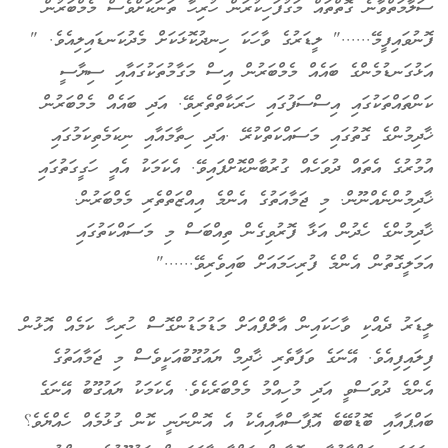
ސަލާމަތްވާނެ ގޮތްތައް މަގުފަހިކުރަން ހުރިހާ ތަނަކަށްވެސް މެމްބަރުން
ފޮނުވައިފީމޭ......" ލީޑަރުގެ ވާހަކަ ހިނދުކޮޅަކަށް މެދުކަނޑައިލިއެވެ. "
އަޅުގަނޑުމެންގެ ބައެއް މެމްބަރުން އިސް މަގާމުތަކުގައާއި ސިޔާސީ
ކަންތައްތަކުގައި އިސްސަފުގައި ހަރަކާތްތެރިވޭ. އަދި ބައެއް މެމްބަރުން
ޚާދިމުންގެ ގޮތުގައި މަސައްކަތްކުރޭ .އަދި ހިތާމައާއި ނިކަމެތިކަމުގައި
އުމުރުގެ އެތައް ދުވަހެއް ގުރުބާންކޮށްފައިވޭ. އެކަމަކު އެއީ ހަގީގަތުގައި
ޚާދިމުންނެއްނޫން. މި ޖަމާއަތުގެ އެންމެ އިއްޒަތްތެރި މެމްބަރުން.
ޚާދިމުންގެ ހެދުން އަޅާ ފޮރުވިގެން ތިއްބަސް މި މަސައްކަތުގައި
އަމަލީގޮތުން އެންމެ ފުރިހަމައަށް ބައިވެރިވޭ......"
ލީޑަރު ދެއްކި ވާހަކައިން އާލްފްއަށް މަޑުމަޑުންގޮސް ހުރިހާ ކަމެއް އޮޅުން
ފިލައިފިއެވެ. އޭނަގެ ވަފާތެރި ޚާދިމް ޔައުގޫބުއަކީވެސް މި ޖަމާއަތުގެ
އެންމެ ދުވަސްވީ އަދި މުހިއްމު މެމްބަރެކެވެ. އެކަމަކު ޔައުގޫބު އޭނަގެ
ބައްޕައާއި ބޮޑުބޭބެ އޮޕާސްއާއިއެކު އެ އޮންނަނީ ކޮން ގުޅުމެއް ހެއްޔެވެ؟