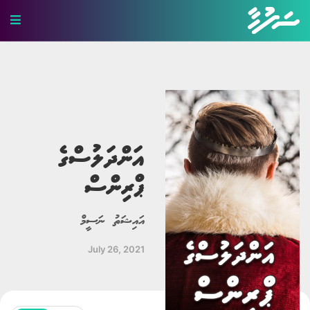
ހަޤީޤީ ވާހަކަ
ބިރުވެރި ވާހަކަ
ކުރުވާހަކަ
އަންދަލުސްގެ
އިބުރަތްތެރި ވާހަކަ
ޕްރިންސް
މަޖާ ވާހަކަ
އައިޝަތު ނަސީމް
ލޯބީގެ ވާހަކަ
July 26, 2021
ދީނީ ވާހަކަ
ދިގު ވާހަކަ