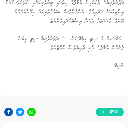
ދަތުުރުވެރިޔާގެ ވާހަކައިން އާލްފްގެ ހިތުގައި ބިރުވެރިކަމާއި ނުތަނަވަސްކަން
އިންތިހާއަށް ގަދަވިއެވެ. އެންމެންވެސް ޝައުގުވެރިކަމާ ހިމޭންކަމާއެކު
އޭނަގެ ވާހަކަތައް އަހަން އިސްޖަހާލައިގެންނެވެ.
"އަޅުގަނޑު އެ ސިޓީ ކިޔާދޭނަން....." ދަތުރުވެރިޔާ ސިޓީ ކިޔަން
ފެށުމުން އާލްފްގެ މުޅި ދުނިޔެވެސް ހުއްޓުނެވެ.
ނުނިމޭ
ކޮމެންޓް
0