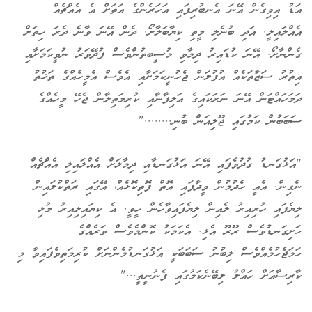
އަޑު އިވިގެން އޭނަ އެނބުރިފައި އަހަރެންގެ އަތަށް އެ އެއްޗެއް
އެއްލައިލީ. އަދި ބުނެލި މީތި ކިޔާބަލާށޯ. ދެން އޭނަ ވާނެ ދެރަ ހިތަށް
ގެންނާށޯ. އޭނަ ކުޑައިރު ދިމާވި މުސީބތުންވެސް ފުދޭވަރު ނުވީކަމަށާއި
އިތުރު ސަޒާތަކެއް އުފުލަން ޖެހުނީކަމަށާއި އެވެސް އެމީހެއްގެ ތަޚުތު
ދަމަހައްޓަން އޭނަ ނަރަކައިގެ އަލިފާނާއި ކުރިމަތިލާން ޖެހޭ މީހެއްގެ
ސަބަބުން ކަމުގައި ޖޫލިއަން ބުނި........"
"އަޅުގަނޑު ގުދުވެފައި އޭނަ އަޅުގަނޑާއި ދިމާލަށް އެއްލައިލި އެއްޗެއް
ނެގިން. އެއީ ހެދުމުން ވީދާފައި އޮތް ފޮތިކޮޅެއް، އޭގައި ރަތްކުލައިން
ލިޔެފައި ހުރިއިރު ލެއިން ލިޔެފައިވާހެން ހީވީ. އެ ކިޔައިލިއިރު މުޅި
ހަށިގަނޑުވެސް ރޫރޫ އެޅި. އެކަމަކު ކޮންމެވެސް ވަރެއްގެ
ހަމަޖެހުމެއްވެސް ލިބުނު ސަބަބަކީ އަޅުގަނޑުމެންނަށް ކުރިމަތިވެފައިވާ މި
ކާރިސާއަށް ހައްލު ލިބޭނެކަމުގައި ފެނުނީތީ..."