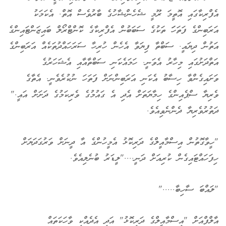
އެފްރިކާގައި އޮތީމަ ރޫމީ ޝެހެންޝާހުގެ ބާރުވެސް އޮތް. އެކަމަކު
އަރަބިންގެ ފަތަހަަ ތަކުގެ ސަބަބުން އެފްރިކާގެ ކޮންޓްރޯލް ބައިޒަންޓައިންގެ
އަތުން ދިޔައީ. ސަބްތާ ފިޔަވާ އެހެން ހުރިހާ ސަރަހައްދުތަކެއް އަރަބިންގެ
އަތްދަށުގައި މިހާރު އެވަނީ. ހަމައެކަނި ސަބްތާއާއި އެޝަހަރުގެ
ވަށައިގެންވާ ހިސާބު އެކަނި އަރަބިންނަށް ފަތަހަ ނުކުރެވެނީ. އެތާގެ
ވެރިޔާ ސްޕެއިންގެ ހިމާޔަތަށް އެދި އެ ގައުމުގެ ވެރިކަމުގެ ދަށަށް އައީ."
ދަތުރުވެރިޔާ ދެންނެވިއެވެ.
"ހީވާގޮތުން އިސްމާއީލްގެ ދަރިކޮޅު އެމީހުންގެ އާ ދީނަށް ވަރުގަދަޔަށް
ހިފަހައްޓައިގެން ކުރިއަށް ދަނީ...."ލީޑަރު ބުނެލިއެވެ.
"ލައްބަ ސާހިބާ....."
އާލްފްއަށް "އިސްމާއީލްގެ ދަރިކޮޅު" އަދި އެދެއްކި ވާހަކަތައް