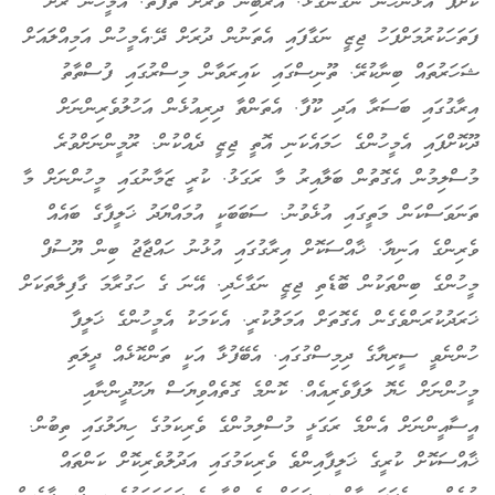
ކޮށްޕާ އަޅުންހެން ނުގެންގުޅޭ. އަރަބިން ވަރަށް ތަފާތު. އެމީހުން ރަށް
ފަތަހަކުރުމަށްފަހު ޖިޒީ ނަގާފައި އެތަނުން ދުރަށް ދޭ.އެމީހުން އަމިއްލައަށް
ޝަހަރުތައް ބިނާކުރޭ. ތޫނިސްގައި ކައިރަވާން މިސްރުގައި ފުސްތާތު
އިރާގުގައި ބަސަރާ އަދި ކޫފާ. އެތަންތާ ދިރިއުޅެން އަހުލުވެރިންނަށް
ދޫކޮށްފައި އެމީހުންގެ ހަމައެކަނި އޮތީ ޖިޒީ ދެއްކުން. ރޫމީންނަށްވުރެ
މުސްލިމުން އެގޮތުން ބަލާއިރު މާ ރަގަޅު. ކުރީ ޒަމާނުގައި މީހުންނަށް މާ
ތަނަވަސްކަން މަތީގައި އުޅެވުނު. ސަބަބަކީ އުމައްޔަދު ޚަލީފާގެ ބައެއް
ވެރިންގެ އަނިޔާ. ޚާއްސަކޮށް އިރާގުގައި އުޅުނު ހައްޖާޖު ބިން ޔޫސުފް
މީހުންގެ ބިންތަކުން ބޮޑެތި ޖިޒީ ނަގާހެދި. އޭނަ ގެ ހަގުރާމަ ގާފިލާތަކަށް
ޚަރަދުކުރަންވެގެން އެގޮތަށް އަމަލުކުރީ. އެކަމަކު އެމީހުންގެ ޚަލީފާ
ހުންނެވީ ސީރިޔާގެ ދިމިސްގުގައި. އެބޭފުޅާ އަކީ ތަންކޮޅެއް ދީލަތި
މީހުންނަށް ހެޔޮ ލަފާވެރިއެއް. ކޮންމެ ގޮތެއްވިޔަސް ޔަހޫދީންނާއި
އީސާއީންނަށް އެންމެ ރަގަޅީ މުސްލިމުންގެ ވެރިކަމުގެ ހިޔަލުގައި ތިބުން.
ޚާއްސަކޮށް ކުރީގެ ޚަލީފާއިންވެ ވެރިކަމުގައި އަދުލުވެރިކޮށް ކަންތައް