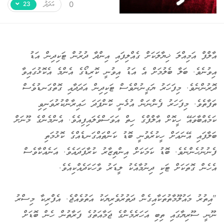
އަދަދު
ހިތާމަވެރި
0
23
އާލްފް އަމިއްލަ ޚިޔާލަކަށް ގެއްލިފައި އިންދާ ދުރުން ޓަކިދިން އަޑު
އިވުނެވެ. ބަލާ ބެލުމަށް އެ އަޑު އިވުނީ ކޮރިޑޯގެ އެންމެ އެކޮޅުގައިވާ
ދޮރުންނެވެ. މިފަހަރު ޔަގީނުންވެސް ޓަކިދިން އަދަދާއި ގޮތްގަނޑުވެސް
ތަފާތެވެ. މިފަހަރު ފެންނަން އުޅެނީ ކޮންފަދަ ހައިރާންކުރުވަނިވި
ކަމެއްބާވައޭ ހީކޮށް އާލްފްގެ ހިތް އަވަސްވެލައިފިއެވެ. އެންމެންގެ މޫނަށް
ބަލާފައި އޭނައަށް ހީކުރެވުނީ ބޮޑު ކަންތައްގަނޑެއްގެ ކޮޅުމަތި
ފެނުނުހެންނެވެ. ބޮޑު ކަމަކަށް އިންތިޒާރު ކުރާފަދައެވެ. އަނެއްކާވެސް
އެހެން ގޮތަކަށް ޓަކި ދިނުމާއެކު ލީޑަރު ވާހަކަދެއްކިއެވެ.
"އިތުރު މައުލޫމާތުތަކާއިގެން ދަތުރުވެރިޔަކު އަތުވެއްޖެ. އެފްރިކާ މިސްރު
ނޫނީ ސޫރިޔާގައި ތިބި އަހަރެމެންގެ ޖަމާއަތުގެ ފަރާތުން ހެން ބޮޑަށް