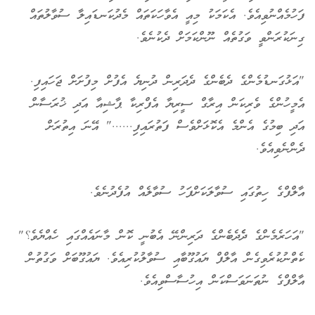
ފަހުމެއްނުވިއެވެ. އެކަމަކު މިއީ އެވާހަކަތައް މެދުކަނޑައިލާ ސުވާލުތައް
ގިނަކުރަންވީ ވަގުތެއް ނޫންކަމަށް ދެކުނެވެ.
"އަޅުގަނޑުމެންގެ ދެބެންގެ ދެދަރިން ދުނިޔެ އެފުށް މިފުށަށް ޖަހައިފި.
އެމީހުންގެ ވެރިކަން އިރާގް ސީރިޔާ އެފްރިކާ ޕާޝިއާ އަދި ޚުރަސާން
އަދި ބިމުގެ އެންމެ އެކޮޅަށްވެސް ފަތުރައިފި......" އޭނަ އިތުރަށް
ދެންނެވިއެވެ.
އާލްފްގެ ހިތުގައި ސުވާލަކަށްފަހު ސުވާލެއް އުފެދުނެވެ.
"އަހަރެމެންގެ ދެެދެބެންގެ ދަރިންނޭ އެބުނީ ކޮން މާނައެއްގައި ހެއްޔެވެ؟"
ކެތްނުކުރެވިގެން އާލްފް ޔައުގޫބާއި ސުވާލުކުރިއެވެ. ޔައުގޫބަށް ވަގުތުން
އާލްފްގެ ނުތަނަވަސްކަން އިހުސާސްވިއެވެ.