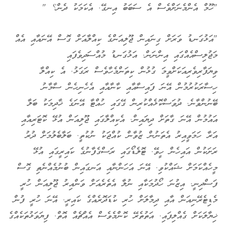
"ހޫމް އެންމެނަށްވެސް އެ ސަބަބު އިނގޭ. އެކަމަކު ދެން؟ "
"އަޅުގަނޑު ވަރަށް ގިނައިން ޖޫލިއަންގެ ކިއްލާއަށް ގޮސް އޭނައާއި އެއް
މަޖުލިސްއެއްގައި އިންނަން. އަޅުގަނޑު މުއްސަދިވެފައި
ވިޔަފާރިވެރިއަކަށްވީމަ ގުޅުން ކިތަންމެހާވެސް ރަގަޅު. އެ ކިއްލާ
ހިސާރަކުރުމުން އޭނަ ފައިސާއާއި ކާނާއާއި އެހެނިހެން ސާމާނު
ބޭނުންވާނެ. ދުވަސްކޮޅެއްކުރިން ގޭގައި ހުއްޓާ އޭނަގެ ޚާދިމަކު ބަލާ
އައުމުން އޭނަ ގާތަށް ދިޔައިން. އެކިއްލާގައި ޖޫލިއަން އުޅޭ ކޮޓަރިއާއި
އަރާ ހަމަވީއިރު އެތަނުން ޒުވާން ކުއްޖަކު ނުކުތީ. ބަލާބެލުމަށް ދުރު
ރަށަކުން އައިހެން ހީވޭ. ޓޮލެޑޯގައި ރަސްގެފާނުގެ ކައިރީގައި އުޅޭ
މީހެއްކަމަށް ޝައްކުވި. އޭނަ އަހަންނާއި އަނގައިން ބުނުމެއްނެތި ގޮސް
ފަސްދިނީ. އިޒުނަ ހޯދުމަކާއި ނުލާ އެތެރެއަށް ވަންއިރު ޖޫލިއަން ހުރީ
މެޑިޓެރޭނިއަން އާއި ދިމާލަށް ހުރި ކުޑަދޮރެއްގެ ކައިރީ. އޭނަ ހުރީ ފުން
ޚިޔާލަކަށް ގެއްލިފައި. އަތުތެރޭ ކޮންމެވެސް އެއްޗެއް އޮތް. ފިޔަވަޅުތަކެއްގެ