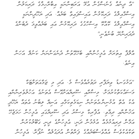
"އާ ދީނެއް ގެނެސްގެން އުޅޭ އަރަބިންނަކީ އިބްރާހިމްގެ ދަރިކަލުން
އިސްމާއިލްގެ ދަރިކޮޅުން އައިސްފައިވާ ބަޔެއް. އަދި ޔަހޫދީންނަކީ
އިސްމާއީލްގެ ކޮއްކޮ އިސްހާގުގެ ދަރިކޮޅުން އައި ބަޔެއްވީމަ ދެބެންގެ
ދެދަރިންނޭ ބުނެވެނީ"
އާލްފް އިތުރަށް އެމީހުންނާއި ބެހޭގޮތުން ދެނެގަންނަން ކަނުލާ އަަހަން
އިނެވެ.
"އަޅުގަނޑު ވިޔަފާރި ދަތުރެއްވެސް މެ. އަދި މި ޖަމާއަތަށްޓަކާ
މަސައްކަތްކުރުމަށް. މިސްރާއި ސޫރިޔާއަށްގޮސް އެތަނުގެ އަހުލުވެރިންނާއި
އެކު އެތާ އުޅުނިން.އެތަނުން ނިކަމެތިކަމާއި އަނިޔާ ލިބުނު އެތައް ޔަހޫދީ
އަޚުންނާއި ދިމާވި. އެފްރިކާ މިސްރު އަދި ސޫރިޔާގައި އެމީހުން ހަމަޖެހޭ
އަމާން ދިރިއުޅުމެއް އުޅެމުން ދަނީ. އެމީހުންގެ ދީނީ ގަބޫލުކުރުން
ތަކާއެކުވެސް އެއްވެސްބަޔެއްގެ ފަރާތުން އުދަގުލެއް ނުފޯރާ. އެމީހުން