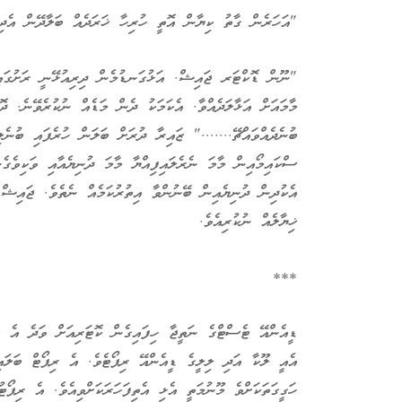
"އަހަރެން ގާތު ކިޔާން އޮތީ ހުރިހާ ޚަރަދެއް ބަލާދޭން އެދި
"ނޫން ޑޮކްޓަރ ޖައިޝް. އަޅުގަނޑުމެން ދިރިއުޅޭނީ ރަށުގައި. 
މާމައަށް އަޅާލަދެއްވާ. އެކަމަކު ދެން މަޑެއް ނުކުރެވޭނެ. ދޮ
ބުނެދެއްވައްޗޭ......." ޒައިރާ ދުރަށް ބަލަން ހުރެފައި ބުނެލ
ސްކައިމޯއިން މާމަ ނެރެލައިފިއްޔާ މާމަ ދުނިޔެއާއި ވަކިވެގެ
އެކުދިން ދުނިޔެއިން ބޭނުންވާ އިތުރުކަމެއް ނެތެވެ. ޖައިޝް ނ
ޚިޔާލެއް ނުކުރިއެވެ.
***
ޑީއެންއޭ ޓެސްޓްގެ ނަތީޖާ ހިފައިގެން ކޮޓަރިއަށް ވަދެ އެ 
އެއީ ލޫކާ އަދި ލިލީގެ ޑީއެންއޭ ރިޕޯޓެވެ. އެ ރިޕޯޓް ބަލައި
ހަގީގަތަކަށްވެ މޫނުމަތީ އެޅި އެތިފަހަރަކަށްވިއެވެ. އެ ރިޕޯ