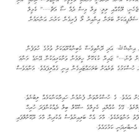
ެހެނީ. ލޫކާއާއި ލިލީ. ވިލް މިސް ދެމް ސޯ މަޗް....." ކެމީލާ
 ސެލްފީއަކަށް ބަލަން އިންއިރު ލޯ ފުރިގެން ކަރުނަ އަންނަމުން
 އިންޝާﷲ. އަދި ދޮންތިވެސް ކެބިންކްރޫއަަކަށް ވުމުގެ ހުވަފެން
 ވާނެ...." ޒައިރާ ކުޑަކޮށް ހީލަމުން ވަށްކަޅިއަކުން އޭނަގެ މަންމަ
ް ހުސްކަމުގެ ތެރެއަށް ބަލަހައްޓައިގެން އިނީ ގެއްލިފައެވެ. މަންމަވެސް
ށް އައެވެ. ގެ ހުސްކުރާތަން ފެނުމުން ހައިރާކަންކަމެއް ލިބުނެވެ.
ާށެވެ. ގޭގެ ކުއްޔާއި ކެމީލާގެ ސްކޫލް ބިލް ދެއްކުންފަދަ ހުރިހާ
ތު މަންޒަރެކެވެ. މާމަ އެހާ ބަލިއިރުވެސް އެކުދިން މާމަ ދޫކޮށްލާފައި
ެނބުރިދަނީ ކަމުގައެވެ.