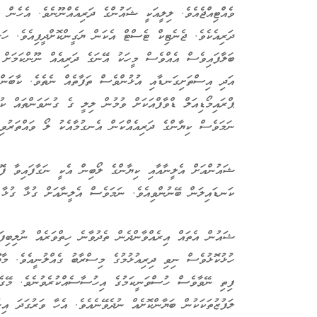
ވެއްޓިއްޖެއެވެ. ލިލީއަކީ ޝައުންގެ ދަރިއެއްނޫނެވެ. އެހެން މީ
ދަރިއެކެވެ. ޖެނެޓިކް ޓެސްޓް އެކަން ޔަގީންކޮށްދީފިއެވެ. ހަ
ބަލާފައިވެސް އެއްވެސް މީހަކު އޭނަގެ ދަރިއެއް ނޫންކަމަށް 
އަދި އިސްތަށިގަނޑާއި އުޅުންވެސް ތަފާތެއް ނެތެވެ. ކާބަން ކ
ޕްރައިމޯޑިއަލް ޑްވާފްއަކަށް ވުމުން ލިލީ ގެ ގުނަވަންތައް ކު
ނަމަވެސް ކިޔާންގެ ދަރިއެއްކަން އެނގުމާއެކު ލޯ ވައްތަރުވި
ޝައުންއަށް އެލީނާއާއި ކިޔާންގެ ލޯބިން އެކީ ނަގާފައިވާ ފޮ
ކަނޑައިލަން ބޭނުންވިއެވެ. ނަމަވެސް އެލީނާއަށް ގުޅާ ގުޅާ 
ޝައުން އެތައް އިރެއްވާންދެން ތެދުވާނެ ހިތްވަރެއް ނުލިބިފައ
ހުޅުކޮޅުވެސް ނިވި ދިރިއުޅުމުގެ މިސްރާބު ގެއްލުނީއެވެ. މާޔޫ
ފިތި ނޭވާވެސް ހުސްވަނީކަމުގެ އިހުސާސެއްކުރެވުނެވެ. މޭގެ
ލަފުޒުތަކަކުން ބަޔާންކޮށެއް ނުދެވޭނެއެވެ. އެހާ ވަރުގަދަ އ