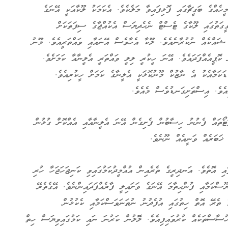
ހެއްގެ ބަގީޗާގައި ފޮޅިފައިވާ މަލެކެވެ. އެކަމަކު ލޫކާއަކީ އޭނަގެ
ގީގަތުގައި ލޫކާގެ ޓެސްޓް ނެހެދިޔަސް އެކުއްޖާގެ ސިފަތަކަށް
ޝައްކެއް ނުކުރާނެއެވެ. ލޫކާ އެހާވެސް އޭނައާއި ވައްތަރީއެވެ. މޫނު
ޮޕީއެއްފަދައެވެ. އޭނަ ހީކުރީ ލިލީ ވައްތަރީ އެލީނާއާ ކަމަށެވެ.
ޑަކަމާއެކު އެ ނާޒުކް މޫނުކޮޅަކީ އެލީނާގެ ކަމަށް ހީކުރިއެވެ.
އެވެ. އިސްތަށިގަނޑުވެސް މެއެވެ.
ޓޯތައް ފެނުނު ހިސާބުން ފެށިގެން އޭނަ އެލީނާއާއި އެއްކޮށް ގުޅުން
ޚަބަރެއް ވަނީއެއް ނޫނެވެ.
ި އޮތެވެ. އަނދިރީގެ ތެރެއިން އުއްމީދުކަމުގައިވި ކަނިޖަހަޖަހާ ހުރި
ސްކަމާއި ފުންހިތާމަ އޭނަގެ ވަށައިލީ ފާރެއްފަދައިންނެވެ. އޭގެތެރޭ
 ތެރޭ އޮތް ހިތުގައި އުފެދުނު ނުތަނަވަސްކަމާއި ކެކުޅުން
ިހުސާސްތަކެއް ކުރުވައިފިއެވެ. ލޮލުން ކަރުނަ ނައި ކަމުގައިވިޔަސް ހިތް