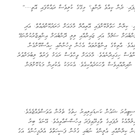
ފައި. ދެން ކީއްވެ ދާންވީ؟ މިގޭގެ ކުލިވެސް ދައްކާފައި އޮތީ...."
ކިޔާން ހަވާލުކޮށްފައި އޮތިއްޔާ މާމައަށް ޚަރަދުކޮށްދެއްވާ. އަދި
ންބެއަށް ސަލާމް އަދި ޒައިރްއާއި ލިލީ ދޮންބެއަށް އިންތިޒާރުކުރާނަމޭ
ިއެވެ. އާތިކާގެ އިންޒާރުތައް އެހެން މީހުންނާއި ހިއްސާކޮށްގެން
ންވެސް ހިގައިދާނެއެވެ. މާމައަށް ވީހާވެސް ރަގަޅު ފަރުވާ ލިބުމަށްވުރެ
ާދިރާއާއިވެސް ވާހަކަދެއްކިއެވެ. އެކަމަކު އެކުދިން މަޑުކޮށްލަން
ސިޓީއުރަ ޝައުން ކަނޑައިލިއިރު ހިތުގެ ތެޅުން އަވަސްވެއްޖެއެވެ.
ލުމާއެކު ދެފައިގެ ވާގިދޫވިފަދަ އިހުސާސެއްވިއެވެ. އޭނަގެ ބިރު
ޓުން ކިޔާންއާއި އެލީނާގެ ނުބައި ގުޅުން ފަޟީހަތްވެ އެދެމީހުންގެ އަގު