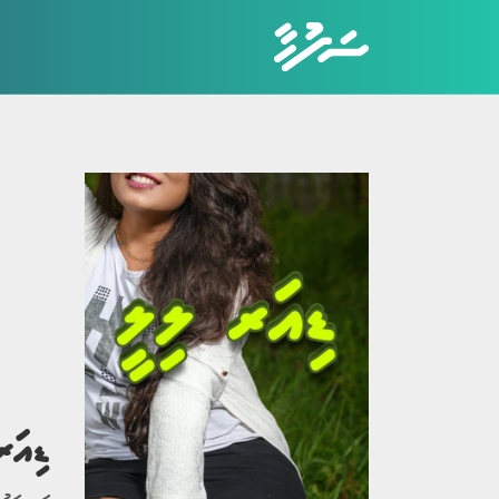
ކެޓަގަރީތައް
ހަޤީޤީ ވާހަކަ
ބިރުވެރި ވާހަކަ
ކުރުވާހަކަ
އިބުރަތްތެރި ވާހަކަ
ޑިއަރ