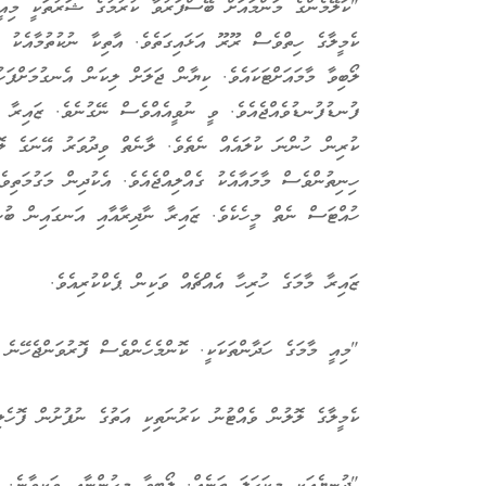
"ކަލޭމެންގެ މަންމައަށް ބޭސްފަރުވާ ކުރުމުގެ ޝަރުތަކީ މިއީ
ކެމީލާގެ ހިތްވެސް ރޫރޫ އަޅައިގަތެވެ. އާތިކާ ނުކުތުމާއެކު ނ
ލޯބިވާ މާމައަށްޓަކައެވެ. ކިޔާން ޖަލަށް ލިކަން އެނގުމަށްފަހު
ފުނޑުފުނޑުވެއްޖެއެވެ. ވީ ނުވީއެއްވެސް ނޭގުނެވެ. ޒައިރާ ހ
ކުރިން ހުންނަ ކުލައެއް ނެތެވެ. ލާނެތް ވިދުވަރު އޭނަގެ ލޮލ
ހިނިތުންވެސް މާމައާއެކު ގެއްލިއްޖެއެވެ. އެކުދިން މަގުމަތިވެ
ހުއްޓަސް ނެތް މީހެކެވެ. ޒައިރާ ނާދިރާއާއި އަނގައިން ބުނަ
ޒައިރާ މާމަގެ ހުރިހާ އެއްޗެއް ވަކިން ޕެކްކުރިއެވެ.
"މިއީ މާމަގެ ހަދާންތަކަކީ. ކޮންމެހެންވެސް ފޮރުވަންޖެހޭނެ 
ކެމީލާގެ ލޮލުން ވެއްޓުނު ކަރުނަތިކި އަތުގެ ނުފުށުން ފޮހެލި
"ދުނިޔެއަކީ މިކަހަލަ ތަނެއް. ލޯބިވާ މީހުންނާއި ވަކިވާނެ. 