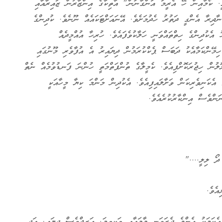
. ކޯމާއިން ހޭ އެރީމަ އަންގާނަން" އާތިކާގެ އިންޒާރުން ޒައިރާއާއި
ާދިރާ އެންގީ ދަތުރު ހެދުމަށެވެ. އޭނައަށްޓަކައެއް ނޫނެވެ. ކުދިންގެ
 އެކުދިންގެ ހިތްތައްވަނީ ހަލާކުވެފައެވެ. ހުރިހާ އުއްމީދެއް
ިމޭންކަމާއެކު ދަބަސް ޕެކްކުރަމުން ދިޔައިރު އެ އުފާވެރި މޫނުގައި
ުން ހިޖުރަކޮށްފިއެވެ. ކެމީލާގެ ތުންފަތްމަތީ ހުންނަ ފަނޑުވުމެއް ނެތް
 އެކަނިވެރިކަން ވަށާލައިފިއެވެ. އެކުދިން މަންމަ ކިޔާ މީހާއަކީ
ންވެސް އިންކާރުކުރެއެވެ.
ދޯ ލިލީ...."
އެވެ.
އެކަމަކު އެންމެ ދެރަވަނީ މާމައާއި ވަކިވީމަ. އަރީޖްވެސް ދިޔައީ. އަދި