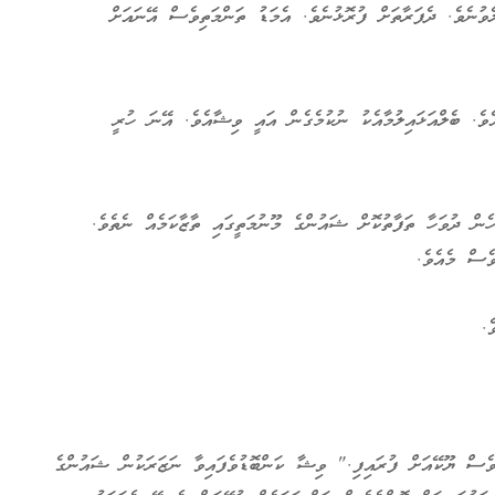
ވުނެވެ. ދެފަރާތަށް ފުރޮޅުނެވެ. އެމަޑު ތަންމަތިވެސް އޭނައަށް
ވެ. ބެލްއަޅައިލުމާއެކު ނުކުމެގެން އައީ ވިޝާއެވެ. އޭނަ ހުރީ
ެން ދުވަހާ ތަފާތުކޮށް ޝައުންގެ މޫނުމަތީގައި ތާޒާކަމެއް ނެތެވެ.
ެސް މެއެވެ.
ެ.
ަވެސް ޔޫކޭއަށް ފުރައިފި." ވިޝާ ކަންބޮޑުވެފައިވާ ނަޒަރަކުން ޝައުންގެ