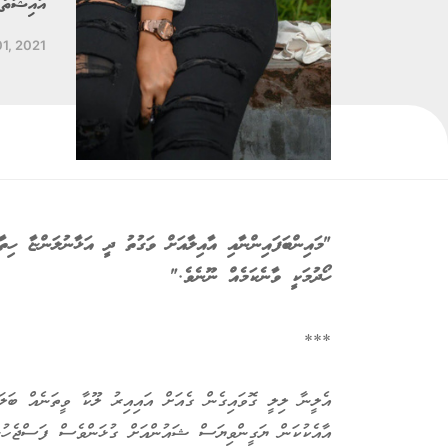
އައިޝަތު
1, 2021
"މައިންބަފައިންނާއި އާއިލާއަށް ވަގުތު ދީ އަޅާނުލަންޏާ ހިތ
ހޯދުމަކީ ވާނެކަމެއް ނޫނެވެ."
***
އެލީނާ ލިލީ ގޮވައިގެން ގެއަށް އައިއިރު ލޫކާ ވީތަނެއް ބަލ
އާއެކުކަން ޔަގީންވިޔަސް ޝައުންއަށް ގުޅަންވެސް ފަސްޖެހުނެ