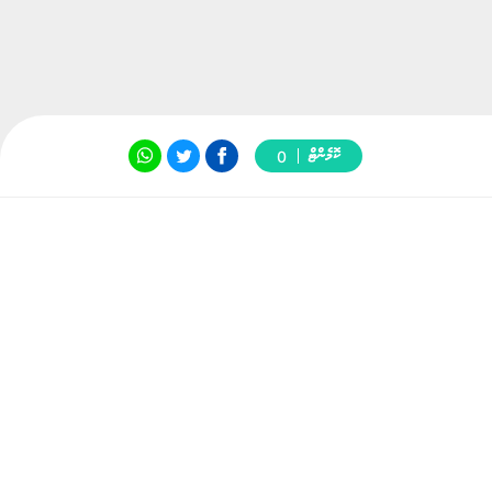
ކޮމެންޓް
0