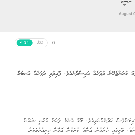
 ނަސީމް
August 0
އަދަދު
0
34
ާމަ ކުރަންޖެހޭނެ ދުވަހެއް އައިސްދާނެއެވެ. ފާއިތުވި ދުވަހެއް އަނބުރާ
ައިލަންވެސް ހަދާނެއްނުވިއެވެ. ލޫކާ އެންމެ ފަހަށް އުޅުނީ ޝައުން
ވެ. މާޒީގައި ކުރެވުނު އެންމެ ކުށަކުން އޮމާން ދިރިއުޅުމަކަށް