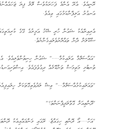
ރޮނީއެވެ. އެރޭ އެންމެ ފަހަރަކުވެސް ލޮލު ފިޔަ ޖަހައެއްނުލެ
އަނގުރު އަލިފާންކަމުގައި ވިއެވެ.
އެރިއިރާއެކު ޝައުން ހުރީ ޝޭޚު އަމީރުގެ ގޭގެ ކުރިމަތީގައެ
ސްކޫލަށް ދާން ތައްޔާރުވެލައިގެންނެވެ.
"އައްސަލާމް އަލައިކުމް....." ޝައުން ހިނިތުންވެލިއެވެ. އެހ
ތުނބުޅި މަތިމަސް ތަންކޮޅެއް ދިގުވެފައެވެ. އިސްތަށިގަނޑުވ
"ވައަލައިކުމުއްސަލާމް..." ވިޝާ ލަދުވެތިގޮތަކަށް ހީލައިފިއެވ
"ދޮންތިއަށް ގޮވާލަދީފާނަންތަ؟"
"އަހް.....އޯ ދޮންތި ހިގައްޖެ. ރޭގައި މަންމައާއިއެކު ދޮންތ