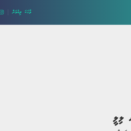
ވާހަކަ ލިޔުމަށް
ލޯބީގެ ވާހަކަ
ދީނީ ވާހަކަ
ދިގު ވާހަކަ
ހިތާމަވެރި
 ލިލީ