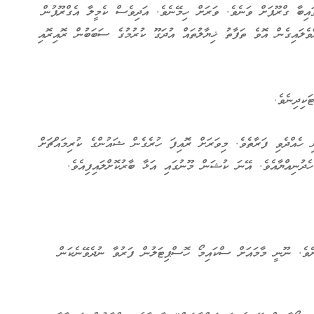
އިބާ ގްރޫޕަށް ވަނެވެ. ވަރަށް ހިމޭނެވެ. އަދިވެސް ކެމީލާ އެގްރޫޕުން
ވެލައިގެން އޮވެ ތަފާތު ޚިޔާލުތައް އުދަގޫ ކުރުމުގެ ސަބަބުން ރޮއިރޮއި
ކިދިނެވެ.
ި ހެއްދެވި ފަރާތެވެ. މިވަރަށް ރޮއިފަ ހުރެގެން ޝައުންގެ ކުރިމައްޗަށް
ެދުނިއްޔާއެވެ. އޭނަ ކުޝަން މޫނުގައި އަޅާ ބާރުކޮށްލައިފިއެވެ.
ށެވެ. ނޫނީ މާމައަށް ސްކައިމޯ ހޮސްޕިޓަލުން ފަރުވާ ނުދެވޭނެކަން