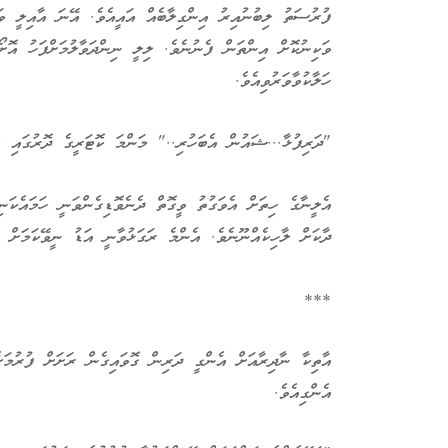
ފުރުސަތު ލިބުނުއިރު އިންގިލާބެއް އައީއެވެ. އޭނަ އާއިލީ ވަ
ވަކިނުކޮށް އިންތަން ފެނުނެވެ. ލިލީ ނިންދަވާލުމަށްފަހު އޮށޯ
ހަލާކުވާވަރުވިއެވެ.
"ދަރިފުޅާ...ޝައުން އެބަހުރި.." މަންމަ ކޮޓަރީގެ ދޮރުގައި ޓަ
އެލީނާގެ ހިތަށް އެވަގުތު ވީގޮތް ދެނެވޮޑިގެންވަނީ ހަމައެކަނ
ދާކަށް ލާހިކެއްނޫނެވެ. އެންމެ ރަގަޅުވާނީ އަޑު ނީވޭކަމަށް ހ
***
އާތިކާ ނާދިރާއަށް އެންގީ ދަރިން ގޮވައިގެން ރަށަށް ފުރުމަ
އެންގިއެވެ.