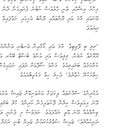
މިހާރު ވިޝާއާއި ތާނީ ގާތުވެސް ނުބުނެ ފުރައިގެން ދާން ޖ
އޭނައައި މާމަ އަދި ދޮންތައާއި ދޮންބެ އެކީގައި ނަގާފައިވާ
ދިޔައެވެ.
"ލިލީ ބީ ޕޮޒިޓިވް. މާމަ އަދި ކޯމާއިން އެނބުރި އަންނާނެ
ދޫކޮށެއް ނުލަން. ލިލީވެސް އަދި އެންމެ ބެސްޓް ބޭކާރ އަށް
ކުރާކަމެއް ބަލައިލިއެވެ. މަންމަ ސޯފާއަށް ދެފައި ނަގައިގެނ
ހިތާމަކުރޭ ހެއްޔެވެ؟ އެހިލަ ހިތް މަޑުވީބާވައެވެ.
އެކުދިންގެ ސާމާނުތައް ޕިކަޕަށް އަރުވަނިކޮށް ޖައިޝް އެގެއަ
އޭނަ މިއައީވެސް ކިޔާން ފޮނުވައިގެން ކުދިންގެ ހާލު ބަލައިލ
ޒިންމާއެއް އޭނަ އޮތީ ނަގާފައެވެ. ނަމަވެސް މި ފެނުނީ ތަފާ
ދަނީހެއްޔެވެ؟ ޖައިޝް ސުވާލުކުރުމުން ޒައިރާ ބުނީ ރަށަށް އ