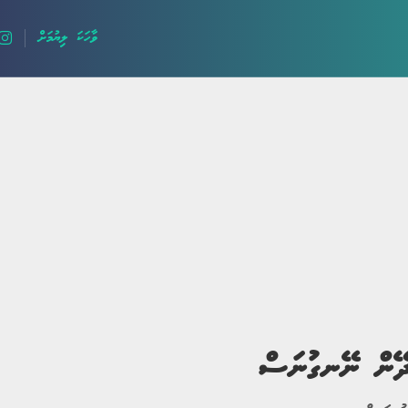
ވާހަކަ ލިޔުމަށް
ލޯބީގެ ވާހަކަ
ދީނީ ވާހަކަ
ދިގު ވާހަކަ
ހިތާމަވެރި
ދޭން ނޭނގުނަސް