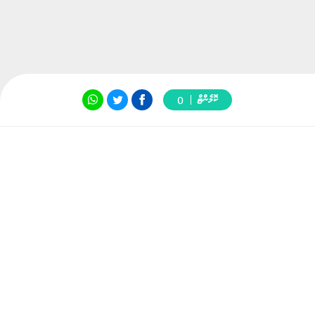
ކޮމެންޓް
0