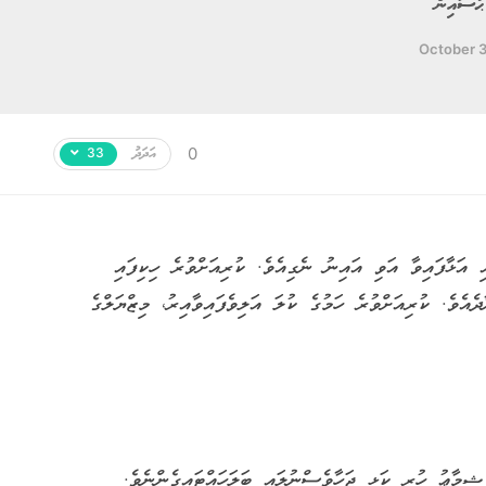
ުސައިން
October 3
އަދަދު
0
33
 އަޅާފައިވާ އަވި އައިނު ނެގިއެވެ. ކުރިއަށްވުރެ ހިކިފައި
ެއެވެ. ކުރިއަށްވުރެ ހަމުގެ ކުލަ އަލިވެފައިވާއިރު، މިޒްޔަލްގެ
ޝިމާޢު ހުރީ ކަޅި ޖަހާވެސްނުލައި ބަލަހައްޓައިގެންނެވެ.