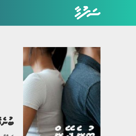
ކެޓަގަރީތައް
ހަޤީޤީ ވާހަކަ
ބިރުވެރި ވާހަކަ
ކުރުވާހަކަ
އިބުރަތްތެރި ވާހަކަ
ބުނެ