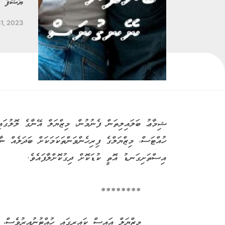
ޔަޝްފާ ޙ
1, 2023
ޝިމާޢު ބަލައިލިތަން ފެނުމުން، މިޒްޔަލް އޭނާގެ ލޮލުގައި
ހުއްޓަސް، މިޒްޔަލްގެ ފިރިހެންވަންތަކަމަކަށް ބަދަލެއް ނާދ
އިސްތަށިގަނޑު އޮތީ ކުޑަކޮށް ދިގުކޮށްލާފައެވެ.
********
މިޒްޔަލް އައިސް ކައިރީގައި ހުއްޓުނުއިރުވެސް، 