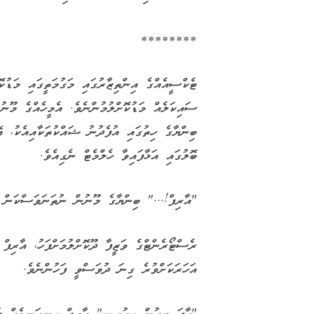
********
ޓެކްސީއެއްގެ އިންތިޒާރުގައި މަގުމަތީގައި މަޑުކ
ސައިކަލެއް މަޑުކޮށްލުމުންނެވެ. އެމީހެއްގެ މޫނު
ބިންޔާގެ ހިތުގައި އުފެދުނު ޝައްކުތަކާއިއެކު، އ
ބޮލުގައި އަޅާފައިވާ ހެލްމެޓް ނެގިއެވެ.
"އާރިފް!..." ބިންޔާގެ މޫނުން ނުތަނަވަސްކަން ފ
ރެސްޓޯރެންޓްގެ ވަޒީފާ ދޫކޮށްލުމަށްފަހު، އާރިފް 
އަހަރަކަށްވުރެ ގިނަ ދުވަސްވީ ފަހުންނެވެ.