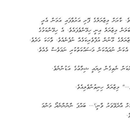
ެ. ކާރަށް މިޒްޔަލްގެ ފޮށި އަރުވާފައި އަމަން އެރީ
ަލަން މިޒްޔަލް އިނީ ހިމޭންވެފައެވެ. އެ ހިމޭންކަމުގެ
ޔަލްގެ މޫނުން އުފާވެރިކަމެއް ނުފެނެއެވެ. ވާހަކަ މަދެވެ.
 އެކަން ނުދައްކަން މަސައްކަތްކުރި ނަމަވެސް މެއެވެ.
ްކަން ނެތިގެން ދިޔައީ ޝިމާޢުގެ އަޑުންނެވެ.
.." މިޒްޔަލް ހިނިތުންވެލިއެވެ.
ށް އާދެވޭވަރު ވާނީ؟... ބައްޕަ ނާންނާނެދޯ މަންމަ
.