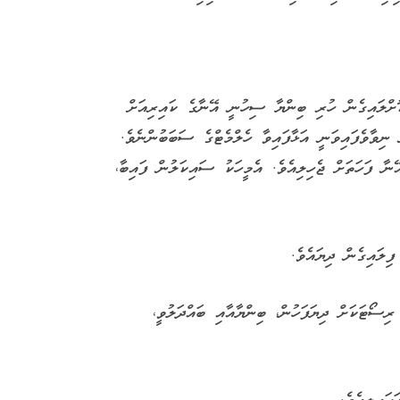
ޮށްލައިގެން ހުރި ބިންޔާ ސިހުނީ އޭނާގެ ކައިރިއަށް
 ނިވާވެފައިވަނީ އަޅާފައިވާ ހެލްމެޓްގެ ސަބަބުންނެވެ.
ޭނާ ފަހަތަށް ޖެހިލިއެވެ. އެމީހަކު ސައިކަލުން ފައިބާ،
ިލައިގެން ދިޔައެވެ.
ރިސޯޓަކަށް ދިޔަފަހުން، ބިންޔާއާއި ބައްދަލުވީ،