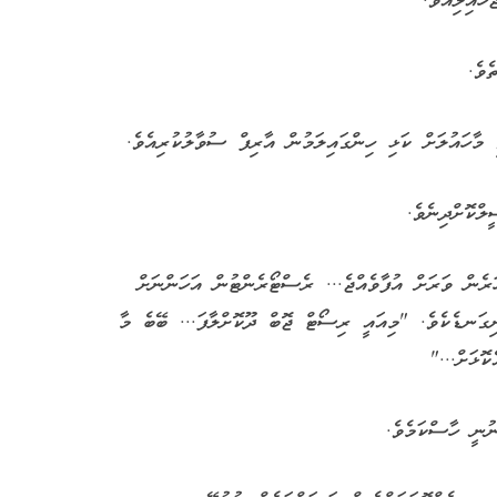
ައިލިއެވެ.
ެވެ.
މާހައުލަށް ކަޅި ހިންގައިލަމުން އާރިފް ސުވާލުކުރިއެވެ.
ްކޮށްދިނެވެ.
ެން ވަރަށް އުފާވެއްޖެ... ރެސްޓޯރެންޓުން އަހަންނަށް
ިގަނޑެކެވެ. "މިއައީ ރިސޯޓް ޖޮބް ދޫކޮށްލާފަ... ބޭބެ މާ
ޮޅަށް..."
ުނީ ހާސްކަމެވެ.