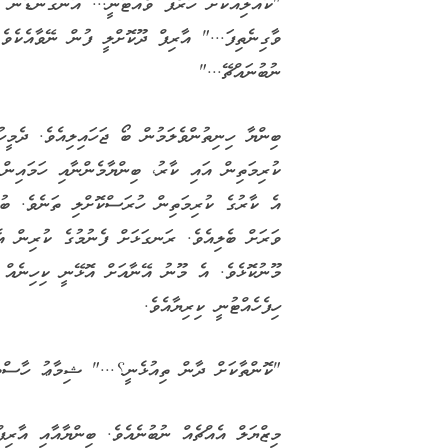
"ކުއްލިއަކަށް ހުރެފަ ވެއްޓުނީ... އުނަގަނޑުން 
ވާގިނެތިފަ..." އާރިފް ދޫކޮށްލީ ފުން ނޭވާއެކެވ
ނުބުނައްޗޭ..."
ބިންޔާ ހިނިތުންވެލަމުން ބޯ ޖަހައިލިއެވެ. ދެމީހ
ކުރިމަތިން އައި ކާރު، ބިންޔާމެންނާއި ހަމައިން 
އެ ކާރުގެ ކުރިމަތިން ހުރަސްކޮށްލި ތަނެވެ. ބުރ
ވަރަށް ބެލިއެވެ. ރަނގަޅަށް ފެނުމުގެ ކުރިން އެ
މޫނުކޮޅެވެ. އެ މޫނު އޭނާއަށް އޮޅޭނީ ކިހިނެއް 
ހިފެހެއްޓުނީ ކިރިޔާއެވެ.
"ކޮންތާކަށް ދާން ތިއުޅެނީ؟..." ޝިމާޢު ހާސްވެފ
މިޒްޔަލް އެއްޗެއް ނުބުނެއެވެ. ބިންޔާއާއި އާރިފ