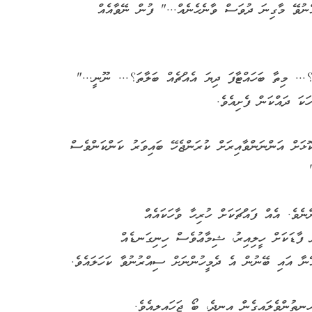
ްނުވޭ މާގިނަ ދުވަސް ވާނެހެނެއް..." ފުން ނޭވާއެއް
؟... މިތާ ބަހައްޓާފަ ދިޔަ އެއްޗެއް ބަލާތަ؟... ނޫނީ..."
ކަ ދައްކަން ފެށިއެވެ.
ޅަށް އަންނަންވާއިރަށް ކުރަންޖެހޭ ބައިވަރު ކަންކަންވެސް
ެވެ. އެއް ފައްޗަކަށް ހުރިހާ ވާހަކައެއް
ް ފާޑަކަށް ހީލިއިރު، ޝިމާޢުވެސް ހިނިގަނޑެއް
ޭނާ އައި ބޭނުން އެ ދެމީހުންނަށް ސިއްރުނުވާ ކަހަލައެވެ.
ނިތުންވެލައިގެން އިނދެ، ބޯ ޖަހައިލިއެވެ.