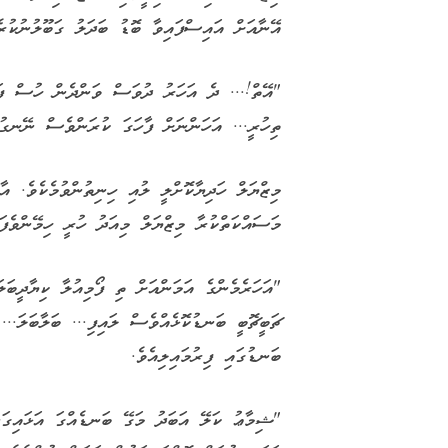
އޭނާއަށް އައިސްފައިވާ ބޮޑު ބަދަލު ގަބޫލުނުކުރެ
"އޭތް!... ދެ އަހަރު ދުވަސް ވަންދެން ހުސް ފަތް
ތިހުރީ... އަހަންނަށް ފާހަގަ ކުރަންވެސް ނޭނގުނ
މިޒްޔަލް ހަދިޔާކޮށްލީ ލުއި ހިނިތުންވުމެކެވެ. އާ
މަސައްކަތްކުރާ މިޒްޔަލް މިއަދު ހުރީ ހިމޭންވެފައ
"އަހަރެމެންގެ އަމަންއަށް ތި ފޯމިއުލާ ކިޔާދީބ
ޗަބީޗޮބީ ބަނޑުކޮޅެއްވެސް ލައިފި... ބަލާބަލަ...
ބަނޑުގައި ފިރުމައިލިއެވެ.
"ޝިމާޢު ކަލޭ އަބަދު މަގޭ ބަނޑެއްގަ އަޅައިގަނ