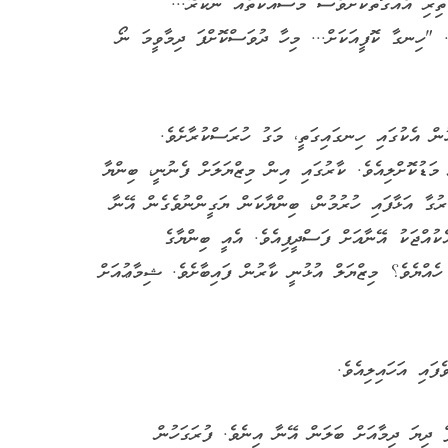
ތިރި އެއްގޮތަކަށްވެސް މަސައްކަތެއް ނުކުރޭ...
ެ. "ހިނގާ ކޮފީއަކަށް... މިހާ ދުވަސްކޮށްފަ ދިމާވީމަ ނޯ
ުން އެކުގައި ހިނގައިގަތީ، މަގު ހުރަސްކުރާށެވެ.
މަޑުކޮށްލިއެވެ. ކާރުގައި އިން މިޒްޔަލަށް ފެނުނީ، ބިންޔާ
ުގާ އަޅާފައި ހުރުމުން، ބިންޔާކަން ޔަގީންނުވެގެން އޭނާ
ކުއްޖަކު އޭނާއަށް ފަސްދީފިއެވެ. އެއީ ބިންޔާގެ
ހެއްޔެވެ؟ މިޒްޔަލް އުޅުނީ ކާރުން ފައިބާށެވެ. ޝިމާޢުއަށް
ައި އަހައިލިއެވެ.
ް ދިޔަ ދިމާއަށް ބަލަން އޭނާ އިނެވެ. ފުރަގަހުން