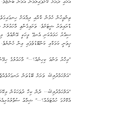
އަޅައި ދުރަށް ކޮށްޕައިލަމުން އަމަން ބުންޏެވެ.
ތިންމީހުން ހެމުން ކާރާއި ދިމާއަށް ހިނގައިގަތެވ
ޑްރައިވަރު ޝީޓަށެވެ. ވަށައިގެންވި މާހައުލަށް ބ
ސިއްރު ހަމައެކަނި އެނގޭ މީހަކީ އޭނާއެވެ. މިޒް
ހީވަނީ ކަމަކާއި ކަންބޮޑުވެފައި އިން ހެންނެވެ.
"މިހާރު މަންމަ ކިހިނެއް؟..." މާހައުލުގެ ހިމޭނ
"އަލްހަމްދުލިﷲ ވަރަށް ބޮޑުތަން ރަނގަޅުވެއްޖެ.
"އަލްހަމްދުލިﷲ... ދެން ކިހާ ދުވަހަކުން މިކޮޅަ
އެކޮޅުގަ ހުއްޓައެއް؟..." ޝިމާޢު ސުވާލުކުރިއެވެ