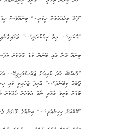
"ހާދަ ބިރުން ތިހުރީ..." އާރިފް ހިނިގަނޑެއް ޖަހ
"ފޭރޭ މީހެއްކަމަށް ހީކުރީ..." ބިންޔާވެސް ހީގަތ
"އެކަނި؟... މިތާ ކީއްކުރަނީ؟..." ވަށައިގެންވި 
ބިންޔާ އޭނާ އައި ބޭނުން ކުޑަ ގޮތަކަށް ތަފްސީލ
"މާޝާﷲ ހާދަ ކުރިއަށް ޖައްސާލައިފިއޭ... އަހަރ
ޖޮބެއް ލިބޭނެތަ؟..." އާރިފް ޖަހައިލީ ލުއި ހިނ
ބޮޑަށް ބަލިވެ އުޅޭތީ ނެތް އަވަހަށް ދެވޭކަށް އެކ
"ބޭބެއަށް ކިހިނެއްވީ؟..." ބިންޔާގެ މޫނުން ފެނ