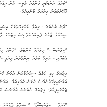
"ބައްޕަ އަންނާނީ މަންމައާ އެކީ... ދެން ހިއެއ
ދޫކޮށްލަމުން މިޒްޔަލް ބުނެލިއެވެ.
"ދެން ބުނެބަލަ... ކީއްވެ ކުއްލިގޮތަކަށް ތިއައީ
ސިމާޢުގެ ޖުމުލަ ފުރިހަމަނުވަނީސް މިޒްޔަލް ވާހަ
"ބިޒްނަސް..." މިޒްޔަލް ބުންޏެވެ. "މަންމަ މިކޮ
އެބަހުރި... ހުރިހާ ކަމެއް ނިންމާލަން މިއައީ..."
މިޒްޔަލް ހީވީ ކަމެއް ސިއްރުކުރަން އުޅުނު ހެންނ
އަމުނައިލިގޮތުންވެސް އެކަން ހާމަވިއެވެ. އަމަނ
ޖަހާލައިފިއެވެ. މިޒްޔަލް ނުބުނަން އުޅުނަސް، އ
"ހޫމްމް... ބިޒްނަސްދޯ؟..." ޝިމާޢު ފާޑަކަށް ހި