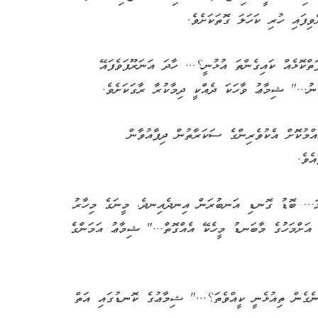
ވިފައި ހުރި ކަހަލަ ގޮތަކަށެވެ.
ކޮޅެއް ކައިގެންތަ އުޅުނީ؟... ހާދަ އަނަރޫފަވެފައޭ
ު..." ޝިމާޢު ވާހަކަ ދެއްކީ ދިމާކުރާ ރާގަކަށެވެ.
އްމުކޮށް އެކުވެރިންގެ ސަކަރާތުން ދިފާއުވާން
ެވެ.
ަލަ... ބޮޑު ގޮނޑި އަނބުރަން އިނދެއިނދެ، މީނަގެ މިހާރު
 އަށްމަހުގެ މާބަނޑު މީހެކޭ އެއްގޮތް..." ޝިމާޢު އަމަންގެ
ެގެން ތިއުޅެނީ ކީއްވެތަ؟..." ޝިމާޢުގެ ކޮނޑުގައި އަތް