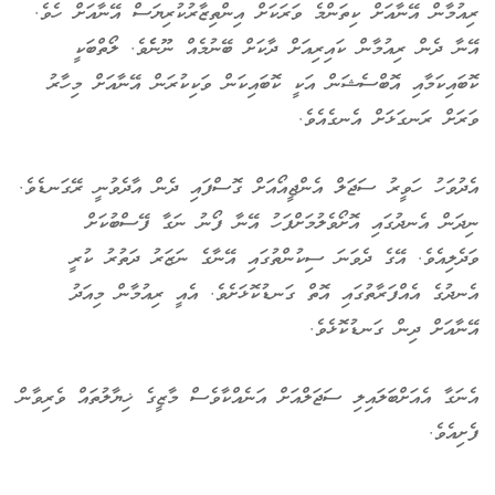
ރިއުމާން އޭނާއަށް ކިތަންމެ ވަރަކަށް އިންތިޒާރުކުރިޔަސް އޭނާއަށް ހެވެ.
އޭނާ ދެން ރިއުމާން ކައިރިއަށް ދާކަށް ބޭނުމެއް ނޫނެެވެ. ލޯތްބަކީ
ކޮބައިކަމާއި އޮބްސެޝަން އަކީ ކޮބައިކަން ވަކިކުރަން އޭނާއަށް މިހާރު
ވަރަށް ރަނގަޅަށް އެނގެއެވެ.
އެދުވަހު ހަވީރު ސަޖަލް އެންޖީއޯއަށް ގޮސްފައި ދެން އާދެވުނީ ރޭގަނޑެވެ.
ނިދަން އެނދުގައި އޮށޯވެލުމަށްފަހު އޭނާ ފޯނު ނަގާ ފޭސްބުކަށް
ވަދެލިއެވެ. އޭގެ ދެވަނަ ސިކުންތުގައި އޭނާގެ ނަޒަރު ދަތުރު ކުރީ
އެނދުގެ އެއްފަރާތުގައި އޮތް ގަނޑުކޮޅަށެވެ. އެއީ ރިއުމާން މިއަދު
އޭނާއަށް ދިން ގަނޑުކޮޅެވެ.
އެނަގާ އެއަށްބަލައިލި ސަޖަލްއަށް އަނެއްކާވެސް މާޒީގެ ޚިޔާލުތައް ވެރިވާން
ފެށިއެވެ.