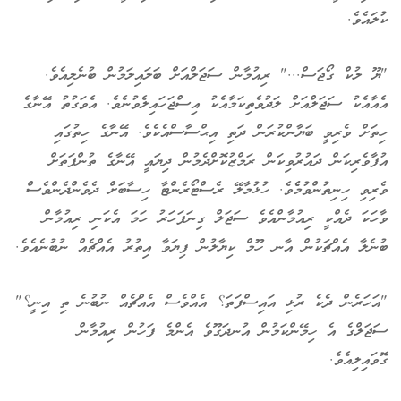
ކުލައެވެ.
"ޔޫ ލުކް ގޯޖަސް..." ރިއުމާން ސަޖަލްއަށް ބަލައިލަމުން ބުނެލިއެވެ.
އެއާއެކު ސަޖަލްއަށް ލަދުވެތިކަމާއެކު އިސްޖަހައިލެވުނެވެ. އެވަގުތު އޭނާގެ
ހިތަށް ވެރިވީ ބަޔާންކުރަން ދަތި އިޙްސާސްއެކެވެ. އޭނާގެ ހިތުގައި
އުފާވެރިކަން ދައުރުވިކަން ރަމްޒުކޮށްދެމުން ދިޔައީ އޭނާގެ ތުންފަތަށް
ވެރިވި ހިނިތުންވުމެެވެ. ހުޅުމާލޭ ރެސްޓޯރެންޓާ ހިސާބަށް ދެވެންދެންވެސް
ވާހަކަ ދެއްކީ ރިއުމާންއެވެ ސަޖަލް ގިނަފަހަރު ހަމަ އެކަނި ރިއުމާން
ބުނެލާ އެއްޗަކުން އާނ ހޫމް ކިޔާލުން ފިޔަވާ އިތުރު އެއްޗެއް ނުބުނެއެވެ.
"އަހަރެން ދެކެ ރުޅި އައިސްފަތަ؟ އެއްވެސް އެއްޗެއް ނުބުނެ ތި އިނީ؟"
ސަޖަލްގެ އެ ހިމޭންކަމުން އުނދަގޫވެ އެންމެ ފަހުން ރިއުމާން
ގޮވައިލިއެވެ.