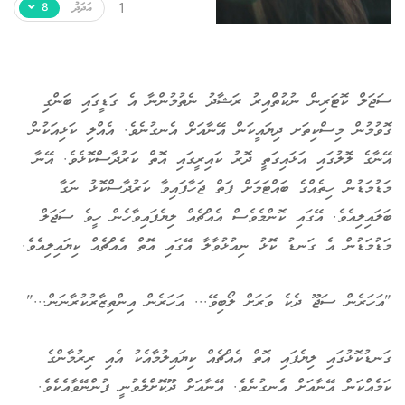
އަދަދު
ހިތާމަވެރި
1
8
ސަޖަލް ކޮޓަރިން ނުކުތްއިރު ރަޝާދު ނެތުމުންނާ އެ ގަޑީގައި ބަންގި
ގޮވުމުން މިސްކިތަށ ދިޔައީކަން އޭނާއަށް އެނގުނެވެ. އެއްލި ކަޅިއަކުން
އޭނާގެ ލޮލުގައި އަޅައިގަތީ ދޮރު ކައިރީގައި އޮތް ކަރުދާސްކޮޅެވެ. އޭނާ
މަޑުމަޑުން ހިތެއްގެ ބައްޓަމަށް ފަތް ޖަހާފައިވާ ކަރުދާސްކޮޅު ނަގާ
ބަލައިލިއެވެ. އޭގައި ކޮންމެވެސް އެއްޗެއް ލިޔެފައިވާހެން ހީވެ ސަޖަލް
މަޑުމަޑުން އެ ގަނޑު ކޮޅު ނިއުޅުވާލާ އޭގައި އޮތް އެއްޗެއް ކިޔައިލިއެވެ.
"އަހަރެން ސަޖޫ ދެކެ ވަރަށް ލޯބިވޭ... އަހަރެން އިންތިޒާރުކުރާނަން..."
ގަނޑުކޮޅުގައި ލިޔެފައި އޮތް އެއްޗެއް ކިޔައިލުމާއެކު އެއި ރިރުމާންގެ
ކަމެއްކަން އޭނާއަށް އެނގުނެވެ. އޭނާއަށް ދޫކޮށްލެވުނީ ފުންނޭވާއެކެވެ.