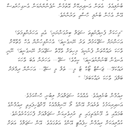
ބުނެލިއެވެ. އެތަން އަނދިރިކޮށް އޮތުމުން ނުފެންނާނެކަން އެނގިހުރެވސް
އޭނާ އެހެން ބުނެލީ ހާސްވީ ވަރުންނެވެ.
"މީހަކަށް ފެނިދާނެތީތަ ސަޖަލް ބިރުގަންނަނީ؟ އެއީ އަހަރެންވީމަތަ؟
އަހަންނަށް ސަޖޫކަމުދާ ވަރު ނޭނގެނީތަ؟ އެހެންމީހުންނާ އެހާ ގާތްކޮށް
ވާހަކަ ދައްކާތަން ފެނުނީމަ މިހިތަށް ވާގޮތް ސަޖޫއަށް ނޭނގެނީތަ؟ ނޫނީ
އެނގެން ބޭނުންނުވަނީތަ؟ ކީއްވެ؟ ސަޖޫ... އަހަރެން އެބަ ވާހަކަ
ދައްކަމޭ... ޖަސްޓް ޓޯކް ޓު މީ... ތެލް މީ ސަޖޫ... އަހަންނާ ދިމާލަށް
ބަލާފަ ވާހަކަ ދައްކަބަލަ! "
ރިއުމާން ބުނެލިއެވެ. އެއާއެކު ސަޖަލްއަށް ލިބުނީ ހާސްކަމެވެ.
އަނދިރިކަމުގެ ތެރެއަށް އޭނާގެ ލޯ ހޭނިލުމާއެކު ގޮށްޖެހިފައިވީ ރިއުމާންގެ
ބުމައާއި އެ މޫނުމަތީގައި ވީ ރުޅިވެރިކަން ސަޖަލްއަށް ފާހަގަކުރެވުނެވެ.
ކުއްލިއަކަށް ރިއުމާން ހިފެއްޓީ އޭނާގެ އަތުގައެވެ. އޭނާ ސަޖަލްގެ އަތަށް