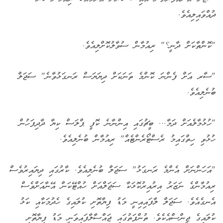
ދުއްވައިލިއެވެ.
"ކޮންތާކަށް ދާނީ؟" ރިއުމާން ސުވާލުކޮށްލިއެވެ.
"ސާރ އަށް ފެންނަ ކޮންމެ ތަނަކަށް ދިޔަޔަސް ރަނގަޅުވާނެ" ސަޖަލް
ބުނެލިއެވެ.
"ހުޅުމާލެއަށް ދަމާ... ބީޗުގައި އިންނާނެ ކޮފީ ޕްލަސް ކިޔާ ދާދިފަހުން
ހުޅުވި ހިތްގައިމު ރެސްޓޯރެންޓެއް" ރިއުމާން ބުނެލިއެވެ.
"އަހަންނަށް އެންމެ ރަނގަޅު" ސަޖަލް ބުނެލިއެވެ. ކާރުގައި ދިޔައިރުވެސް
ރިއުމާންގެ ނަޒަރު އިރުއިރުކޮޅަކާ ސަޖަލްއަށް ހުއްޓޭކަން އޭނާއަށްވެސް
އެނގެއެވެ. ސަޖަލް ލާފައިއިނީ މަޑު ފިޔާތޮށި ކުލައިގެ ހެދުމަކާއި ކަޅު
ކުލައިގެ ޖީންސްއެކެވެ. ތުންފަތުގައި ޖައްސާލާފައިވަނީ މަޑު ފިޔާތޮށި