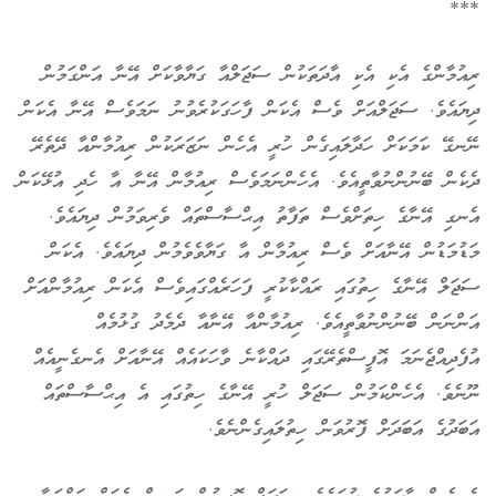
***
ރިއުމާންގެ އެކި އެކި އާދަތަކުން ސަޖަލްއާ ގަޔާވާކަށް އޭނާ އަންގަމުން
ދިޔައެވެ. ސަޖަލްއަށް ވެސް އެކަން ފާހަގަކުރެވުނު ނަމަވެސް އޭނާ އެކަން
ނޭނގޭ ކަމަކަށް ހަދާލައިގެން ހުރީ އެހެން ނަޒަރަކުން ރިއުމާންއާ ދޭތެރޭ
ދެކެން ބޭނުންނުވާތީއެވެ. އެހެންނަމަވެސް ރިއުމާން އޭނާ އާ ހެދި އުޅޭކަން
އެނގި އޭނާގެ ހިތަށްވެސް ތަފާތު އިޙްސާސްތައް ވެރިވަމުން ދިޔައެވެ.
މަޑުމަޑުން އޭނާއަށް ވެސް ރިއުމާން އާ ގަޔާވެވެމުން ދިޔައެވެ. އެކަން
ސަޖަލް އޭނާގެ ހިތުގައި ރައްކާކުރީ ފަހަރެއްގައިވެސް އެކަން ރިއުމާންއަށް
އަންނަން ބޭނުންނުވާތީއެވެ. ރިއުމާންއާ އޭނާއާ ދެމެދު ގުޅުމެއް
އުފެދިއްޖެނަމަ އޮފީސްތެރޭގައި ދައްކާނެ ވާހަކައެއް އޭނާއަށް އެނގެނީއެއް
ނޫނެވެ. އެހެންކަމުން ސަޖަލް ހުރީ އޭނާގެ ހިތުގައި އެ އިޙްސާސްތައް
އަބަދުގެ އަބަދަށް ފޮރުވަން ހިތުލައިގެންނެވެ.