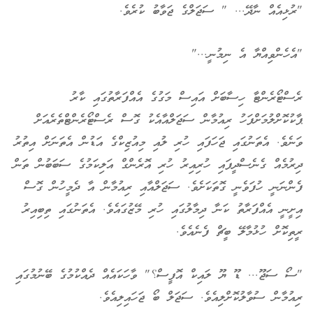
"ރުޅިއެއް ނާދޭ... " ސަޖަލްގެ ޖަވާބު ކުރެވެ.
"އެހެންވިއްޔާ އެ ނިމުނީ..."
ރެސްޓޯރެންޓާ ހިސާބަށް އައިސް މަގުގެ އެއްފަރާތުގައި ކާރު
ޕާކުކޮށްލުމަށްފަހު ރިއުމާން ސަޖަލްއާއެކު ގޮސް ރެސްޓޯރެންޓްތެރެއަށް
ވަނެވެ. އެތަނުގައި ޖަހަފައި ހުރި ލުއި މިއުޒިކްގެ އަޑުން އެތަނަށް އިތުރު
ދިރުމެއް ގެނެސްދީފައި ހުރިއިރު ހުރި އޮރެންގް އަލިކަމުގެ ސަބަބުން ތަން
ފެންނަނީ ހުފަވެނީ ގޮތަކަށެވެ. ސަޖަލްއާއި ރިއުމާން އާ ދެމީހުން ގޮސް
އިށީނީ އެއްފަރާތު ކަނާ ދިމާލުގައި ހުރި މޭޒުގައެވެ. އެތަނުގައި ތިބިއިރު
ރީތިކޮށް ހުޅުމާލޭ ބީޗް ފެނެއެވެ.
"ސޯ ސަޖޫ... ޑޫ ޔޫ ލައިކް އޮފީސް؟" ވާހަކައެއް ދެއްކުމުގެ ބޭނުމުގައި
ރިއުމާން ސުވާލުކޮށްލިއެވެ. ސަޖަލް ބޯ ޖަހައިލިއެވެ.