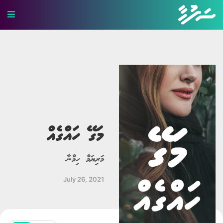
ހަޤީޤީ ވާހަކަ
ބިރުވެރި ވާހަކަ
ކުރުވާހަކަ
އިބުރަތްތެރި ވާހަކަ
މަގޭ ހައްގެއް
މަޖާ ވާހަކަ
މަރިޔަމް ހިމްނާ
ލޯބީގެ ވާހަކަ
July 26, 2021
ދީނީ ވާހަކަ
ދިގު ވާހަކަ