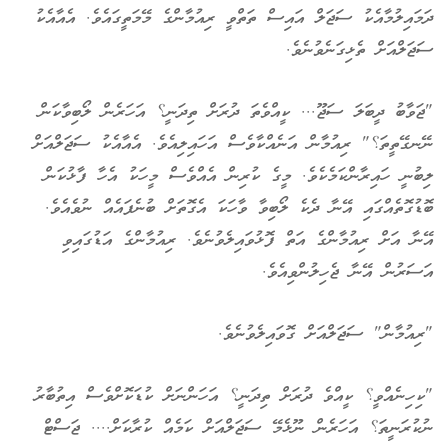
ދަމައިލުމާއެކު ސަޖަލް އައިސް ތަތްވީ ރިއުމާންގެ މޭމަތީގައެވެ. އެއާއެކު
ސަޖަލްއަށް ތެޅިގަނެވުނެވެ.
"ޖަވާބު ދީބަލަ ސަޖޫ... ކީއްވެތަ ދުރަށް ތިދަނީ؟ އަހަރެން ލޯބިވާކަން
ނޭނގޭތީތަ؟" ރިއުމާން އަނެއްކާވެސް އަހައިލިއެވެ. އެއާއެކު ސަޖަލްއަށް
ލިބުނީ ހައިރާންކަމެކެވެ. މީގެ ކުރިން އެއްވެސް މީހަކު އެހާ ފާޅުކަން
ބޮޑުގޮތެއްގައި އޭނާ ދެކެ ލޯބިވާ ވާހަކަ އެގޮތަށް ބުނެފައެއް ނުވެއެވެ.
އޭނާ އަށް ރިއުމާންގެ އަތް ފޮޅުވައިލެވުނެވެ. ރިއުމާންގެ އަޑުގައިވި
އަސަރުން އޭނާ ޖެހިލުންވިއެވެ.
"ރިއުމާން" ސަޖަލްއަށް ގޮވައިލެވުނެވެ.
"ކިހިނެއްވީ؟ ކީއްވެ ދުރަށް ތިދަނީ؟ އަހަންނަށް ކުޑަކޮށްވެސް އިތުބާރު
ނުކުރަނީތަ؟ އަހަރެން ނޫޅެމޭ ސަޖަލްއަށް ކަމެއް ކުރާކަށް.... ޖަސްޓް