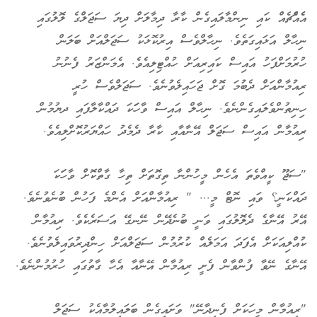
އެެއްެޗެއް ކައި ނިންމާލައިގެން ކާރާ ދިމާލަށް ދިޔަ ސަޖަލްގެ ލޮލުގައި
ނިހާލް އަޅައިގަތެވެ. ނިހާލްވެސް އިރުކޮޅަކު ސަޖަލްއަށް ބަލަން
ހުރުމަށްފަހު އައިސް ކައިރިއަށް ހުއްޓިލިއެވެ. އެމަންޒަރު ފެނުނު
ރިއުމާންއަށް ދެބުމަ ގޮށް ޖަހައިލެވުނެވެ. ސަޖަލްވެސް ހުރީ
ހިނިތުންވެލައިގެންނެވެ. ނިހާލް އައިސް ވާހަަކަ ދައްކާލާފައި ދޔުމުން
ރިއުމާން އައިސް ސަޖަލް އޭނާއާއި ކާރާ ދެމެދު ހައްޔަރުކޮށްލިއެވެ.
"ސަޖޫ ކީއްވެތަ އެހެން މީހުންނާ ތިގޮތަށް ތިހާ ގާތްކޮށް ވާހަަކަ
ދައްކަނީ؟ ވައި ނޮޓް މީ... " ރިއުމާންއަށް އެންމެ ފަހުން ބުނެވުނެވެ.
އޭރު އޭނާގެ ދެލޮލުގައި ވަނީ ބުނެދޭން ނޭނގޭ އަސަރެކެވެ. ރިއުމާން
ކުއްލިއަކަށް އެފަދަ އަމަލެއް ކުރުމުން ސަޖަލްއަށް ހިންދިރުވައިލެވުނެވެ.
އޭނާގެ ނޭވާ ފުންވާން ފެށީ ރިއުމާން އޭނާއާ އެހާ ގާތުގައި ހުރުމުންނެވެ.
"ރިއުމާން މީހަކަށް ފެނިދާނޭ" ވަށައިގެން ބަލައިލުމާއެކު ސަޖަލް