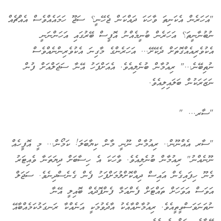
"އަހަރެން އެކަނިތަ ވާހަކަ ދައްކަން ޖެހޭނީ؟ ސަޖޫ ހަމައެއްވެސް އެއްޗެއް
ނުބުނާނީތަ؟ އަހަރެން ބުނީމެއްނު އޮފީސް ބޭރުގައި އަހަންނަނީ
އެކުވެރިއެއްގޮތަށް ދެކޭށޭ... އަހަރެންގެ މާގިނަ އެކުވެރިންނެއްވެސް
ނުތިބޭނެ..." ރިއުމާން ބުނެލިއެވެ. އެއަށްފަހު އޭނާ ސަޖަލްއަށް ފުން
ނަޒަރަކުން ބަލައިލިއެވެ.
"ސާރ... "
"ސާރ އެއްނޫން.. ރިއުމާން ނޫނީ މާން ކިޔާބަލަ! ކަމޯން... މީ އޮފީހެއް
ނޫނެއްނު" ރިއުމާން ބުނެލިއެވެ. ވާހަކަ އެ ހިސާބަށް ދިޔަތަނާ ވެއިޓަރު
މެނޫ ހިފައިގެން އައިސް ދިއްކޮށްލުމަށްފަހު ފެން ގެނެސްދިނެވެ. ސަޖަލް
އަވަސް އަވަހަށް ތައްޓަށް ފެންއަޅާ ފެންފޮދެއް ބޮއިލީ އޭނާ
ނުތަނަވަސްވީތީއެވެ. ރިއުމާންއާއެކު އާދެވުމަކީ އަނެއްކާ ރަނގަޅުކަމެއްބާއޭ