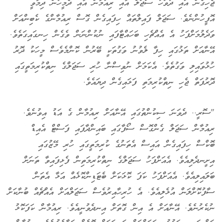
ޖެހިގެން އައި ދުވަހު ސަޖަލް އާއި ރިއުމާން އާއި ދެމީހުން ދިމާވީ
އޮފީހުންނެވެ. ސަޖަލް ފައިލްތައް ހިފައިގެން ގޮސް ރިއުމާންގެ ކެބިންއަށް
ވަދެލުމަށްފަހު އެ އެއްޗެހި ބަހައްޓާފައި ނުކުންނަން ވެގެން ހިނގައިގަތެވެ.
އޭނާއަށް ތަޅުގައި ހިފާ ލެވުނު ވަގުތަކީ ބޭރުން ކޮންމެވެސް މީހަކު ދޮރު
ހުޅުވައިލި ވަގުތެވެ. އެކަމަށް ނުވިސްނާ ހުރި ސަޖަލްގެ ނިތްކުރިމަތީގައި
ދޮރުފަތް ޖެހި ނިތްކުރިމަތި ފަޅައިގެން ދިޔައެވެ.
"ސޮރީ.. ދެވަނަ ސިކުންތުގައި އޭނާއަށް ރިއުމާން ގެ އަޑު އިވުނެވެ.
ރިއުމާން ސަޖަލް ގެންގޮސް ސޯފާގައި ބައިންދާފައި ފަސްޓް އެއިޑް
ބޮކްސް ހިފައިގެން އައިސް އެތަނުގެ ކުރިމަތީގައި ހުރި މޭޒުގައި
އިށީނދެލިއެވެ. އެއަށްފަހު ސަޖަލްގެ ނިތްކުރިމަތިން ފެޅިފައިވާ ތަނަށް
ބަލައިލިއެވެ. އެއަށްފަހު ކަފަ ކޮޅަކަށް ބެޓަޑިންކޮޅެއް އަޅާ އެތަން
ސާފުކޮށްލަން އުޅެލިއެވެ. އެ ހުރިހާއިރުވެސް ސަޖަލްއަށް އެއްޗެއް ބުނާކަށް
ނުކެރުނެވެ. އޭނާއަށް އެ އިން ގޮތަށް އިނދެވުނީއެވެ. ރިއުމާން ކަފަކޮޅު