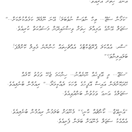
އޭނާގެ ހިތަށް އެރިއެވެ.
"ކަމޯން ސަޖޫ... ތިހާ ނާވަސް ނުވެބަލަ! އޭނަ ނޫޅެޔޭ ކަމެއްކުރާކަށް..."
ސަޖަލް އޭނާގެ އަމިއްލަ ހިތަށް ވިސްނައިދޭން މަސައްކަތް ކުރިއެވެ.
"ސާރ. އެއްކަަލަ ޕްރޮޖެކްޓްގެ އެއްޗެހިތައް ހުންނާނެ މެއިލް ކޮށްލާފަ!
ބަލައިލިންތަ؟"
"ސަޖޫ... މީ އޮފީހެއް ނޫނެއްނު... ހިންހަމަ ޖެހޭ ވަގުތު ކޮޅެއް
ހޭދަކޮށްލަން އައިސް އޮފީހުގެ ވާހަކަ ދެއްކީމަޔޯ..." ރިއުމާން ބުނެލިއެވެ.
ސަޖަލްގެ އަނގަ ވަގުތުން ބަންދުވިއެވެ.
"އެނީވޭޒް... ކޯންޗެއް ކާނީ؟" މެނޫއަށް ބަލަމުން ރިއުމާން ބުނެލިއެވެ.
އެއާއެކު ސަޖަލް މެނޫއަށް ބަލަން ފެށިއެވެ.