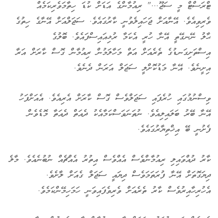
ޓްރަސްޓް މީ ސަޖޫ..." ރިއުމާންގެ އަޑަށް ކުޑަ ހިތާމަވެރިކަމެއް
ވެރިވިއެވެ. އޭނާއަށް ޖަހައިލެވުނީ ކާރުގައެވެ. ސަޖަލްއަށް އޭނާގެ ހިތުގެ
ޙާލު ނޭނގޭތީ އޭނާ ހުރީ އެކަމާ ރުޅިއައިސްފައެވެ. ބޮލުގެ
އިސްތަށިގަނޑުގެ ތެރެއަށް އަތް މަހާލަމުން ރިއުމާން ގޮސް ކާރަށް އަރާ
އިށީނެވެ. އޭނާ މަޑުކޮށްލީ ސަޖަލް އަރަން ދެނެވެ.
ވިސްނުމުގައި ހުރެފައި ސަޖަލްވެސް ގޮސް ކާރަށް އެރިއެވެ. އެއަށްފަހު
އޭނާ ބޭރު ބަލައިލިއެވެ. ނުތަނަވަސްކަމާއެކު ދެއަތް ދެއަތާ މޮޑެވެން
ފެށުނީ ބޭ އިޚްތިޔާރުގައެވެ.
ކާރު ދުއްވައިލި ރިއުމާންވެސް އެއްވެސް އިތުރު އެއްޗެއް ނުބުނެއެވެ. މާލެ
ދިޔަގޮތަށް އޭނާ ފުރަތަމަވެސް ދިޔައީ ސަޖަލް ގެއަށް ލާށެވެ.
އެހުރިހާއިރުވެސް ކާރު ތެރެއަށް ވެރިވެފައިވަނީ ހަމަހިމޭންކަމެވެ.