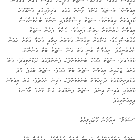
އެއީވެސް އާދައުގެ ދުވަހެވެ. ސަޖަލް އޮފީހުން އައިސް ގެއަށް ވަތްތަނާ
ރިއުމާންގެ މެސެޖެއް އޭނާގެ ފޯނަށް އައެވެ. އެދިފައިއޮތީ އޭނާއާއެކު
ކޮފީއަކަށް ދިޔުމަށެވެ. ސަޖަލް ވިސްނާލާފައި ނޫނެކޭ ބުނުމުންވެސް
ރިއުމާން ކުރުނުކޮށް ކިޔަން ފެށިއެވެ. އެންމެ ފަހުން ސަޖަލް
އެއްބަސްވިއެވެ. އޭނާއަށް ރިއުމާން އެވަރަށް ކިޔާތީ އެކަމާ ދެކޮޅު ހަދަން
ނުކުރުނީއެވެ. ރިއުމާން ބުނީ އެރޭ އޭނާ ސަޖަލް ބަލާ އަންނާނޭ
ކަމުގައެވެ. ސަޖަލް އާއެކޭ ބުނެލުމަށްފަހު ފުންނޭވާއެއް ދޫކޮށްލިއެވެ. އެރޭ
އަށެއް ޖަހާއިރު ރިއުމާން ސަޖަލް ބަލާ އައެވެ. ސަޖަލް ބައްޕަ ގާތު
އެކުވެރިޔަކާއެކު ދަނީކަމަށް ބުނެލުމަށްފަހު ގެއިން ނުކުތެވެ. އޭރު ރިއުމާން
ކާރުގައި އައިސް އިނެވެ. ސަޖަލް ފެނުމާއެކު އޭނާ ކާރުގެ ލޯގަނޑު
ތިރިކޮށްލިއެވެ.
"ސަޖަލް" ރިއުމާން ގޮވައިލިއެވެ.
ސަޖަލް އަނެއްފަރާތުން އައިސް ކާރަށް އެރުމާއެކު ރިއުމާން ކާރު