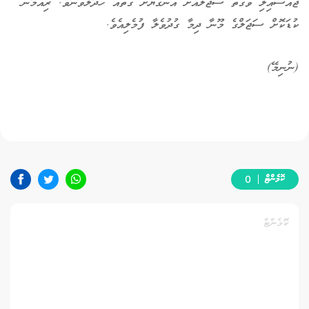
ޖައްސައިލި ވަގުތު ސަޖަލްއަށް އަނގަޔަށް ގޮތެއް ހަދާލެވުނެވެ. ރިއުމާން
ކުޑަކޮށް ސަޖަލްގެ މޫނާ ދިމާ ގުދުވެލާ ފުމެލިއެވެ.
(ނުނިމޭ)
ކޮމެންޓް
0