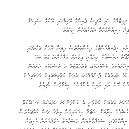
ލިމިޓެޑްގެ މައި އޮފީސް ޕާކިންގް އޭރިޔާގައި އޭނާގެ ސައިކަލު
ިލާ ހިނިތުންވުމެއް ދައުރުވަމުން ދިޔައެވެ.
ކި ޑިޕާރޓްމެންޓްގެ މީހުންތައްވެސް މީޓިން ރޫމަށް ޖަމާވަފައި
މްޕޯޓް އެކްސްޕޯޓް ވިޔަފާރި އިތުރަށް ފުޅާކުރާނޭ ގޮތާ ބެހޭ
ތިހާރުތަކުގެ ކަންތައްތައް ބެލެހެއްޓުމާ އެ މަސައްކަތް ހަރުދަނާ
ންގެ ތާއީދާއެކު ފާސްވުމާއެކު، އެތަން އަތްތިލަބަޑިން ގުގުމައިގެން
ުން އޭނާ ވަކި ވަކިން އެންމެންގެ ޚިޔާލުވެސް ހޯދިއެވެ.
ްއަކަށް އައްޔަން ކުރެވުނީ އެ ކުންފުންނަށް ހަތްއަހަރު މަސައްކަތް
ހުޝާމްގެ އިތުރަށް ސަޖަލް ހިމަނައިގެން އިތުރު ފަސް ކުއްޖަކުވެސް
ިންމާލާފައި، ސަޖަލްމެންނަށް މަސައްކަތް ހަވާލުކުރުން ކުރިއަށް