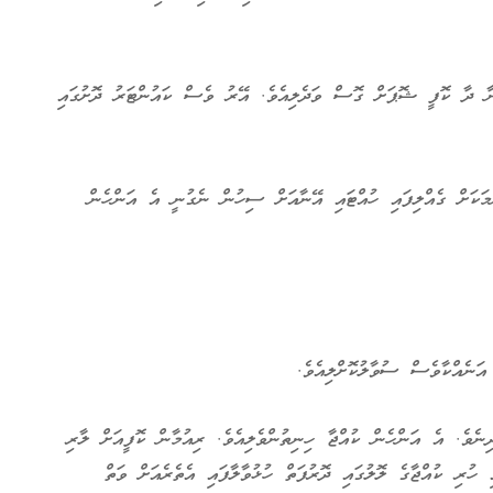
ނާ ދާ ކޮފީ ޝޮޕަށް ގޮސް ވަދެލިއެވެ. އޭރު ވެސް ކައުންޓަރު ދޮށުގައި
ކަށް ގެއްލިފައި ހުއްޓައި އޭނާއަށް ސިހުން ނެގުނީ އެ އަންހެން
ަނެއްކާވެސް ސުވާލުކޮށްލިއެވެ.
ިނެވެ. އެ އަންހެން ކުއްޖާ ހިނިތުންވެލިއެވެ. ރިއުމާން ކޮފީއަށް ލާރި
ި ހުރި ކުއްޖާގެ ލޮލުގައި ދޮރުފަތް ހުޅުވާލާފައި އެތެރެއަށް ވަތް