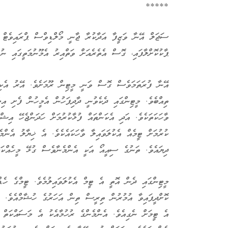
*****
ސަޖަލް އޭނާ ވަޒީފާ އަދާކުރާ ޖާނީ މޯލްޑިވްސް ޕްރައިވެޓް 
ޕާކުކޮށްލާފައި، ގޮސް އެތެރެއަށް ވަތްއިރު އެމޫނުމަތީގައި ނުފ
އޭނާ ފުރަތަމަވެސް ގޮސް ވަނީ މީޓިން ރޫމަށެވެ. އޭރު އެކިއެ
ތިއްބެވެ. މީޓިންގައި ދެކެވުނީ ދާދިފަހުން އެމީހުން ފެށި އި
ވާހަކަތަކެވެ. އަދި އެކަންތައް ފުޅާކުރުމަށް ހަދަންޖެހޭ އިޝް
ކުރުމަށް ޓީމެއް އެކުލަވައިލާ ވާހަކައެކެވެ. އެ ޚިޔާލު އެންމެ
ދިޔައެވެ. ތަނުގެ ސިއީއޯ އަކީ އެންމެނާވެސް ގުޅޭ މީހެއްކަމ
މީޓިންގައި ދެން އޮތީ އެ ޓީމް އެކުލަވައިލުމެވެ. ޓީމްގެ ހެޑ
ކޮށްދީފައިވާ އުމުރުން ތިރީސް ތިން އަހަރުގެ ހުޝާމްއެވެ. 
އެ ޓީމަށް ނެގިއެވެ. އެންމެންގެ ރުހުމާއެކު އެ މަސައްކަތް ނ