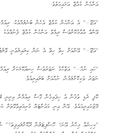
އަންހެން ކުއްޖާ އަޅައިގަތެވެ.
"އަޒޫ..." އެ އަންހެން ކުއްޖާ އެހެން ބުނެލުމާއެކު، ރިއުމާނ
އޭނާއާ އާއްމުކޮށްވެސް ދިމާވާ އަންހެން ކުއްޖާ ފެނުމާއެކު އޭ
"އަޒޫ..." އޭނާއަށް ހިތާ ހިތާ އެ ނަން ކިޔައިލެވުނީ ވޮލެޓ
"ހައި ނުހާ..." އަޒްހާގެ ނަޒަރުވެސް ހިނދުކޮޅަކަށް ރިއުމާ
ނަޒަރު ވަކިކޮށްލަމުން، ނުހާއަށް ބަލައިލިއެވެ.
ކޮފީ ރެޑީ ވުމުން އެ ހިފައިގެން ގޮސް ރިއުމާން އިށީނީ ބޭރުފ
މޭޒުކައިރީގައެވެ. އޭނާ އިނީ ކައުންޓަރާ ކުރިމަތިވާގޮތަށް ކަ
"ކިހިނެއް މިހާރު އޭނަ؟ ހޮސްޕިޓަލުން ދޫކޮށްލައިފިތަ؟" ނު