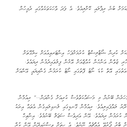
ށް ބުނެ ރިޕްލައި ކޮށްލިއެވެ. އެ ފަދަ ވާހަކަތަކެއްގައި ދެމީހުން
ކަށް ކުދިން ޝޯޓްލިސްޓް ކުރުމަށްފަހު އިންޓަރވިއުއަށް ކިޔާގޮތަށް
ުރި ޒުވާން އަންހެން ކުއްޖާއަށް އޮޅުން ފިލުވައިދެމުން ދިޔައެވެ.
ަތުގައި އޮތް ކުޑަ ނޯޓު ފޮތުގައި ނޯޓު ކުރަމުން ގެންދިޔައީ އޭނާއަށް
ހަރެން ބޭނުން މި މަސައްކަތްވެސް ކުރިއަށް ގެންދަން..." ރިއުމާން
ޮރު ލައްޕައިލިއެވެ. ރިއުމާން ގޮނޑީގައި ލެނގިލައިގެން އެތައް އިރަކު
ނާ ކުރަމުން ދިޔައެވެ. އޭނާ އަދިވެސް ސަޖަލް ބޭނުމެވެ. އިންތިހާ
ަށް ބާރު ފޯރުވޭ އެއްޗެއް ނޫނެވެ. އެ ހިތަށް ވިސްނައިދޭން އޭނާ ކުރާ