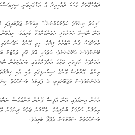
ދައްކާގޮތަށް ވާހަކަ ދެއްްކިއިރު އެ އަޑުގައިވަނީ ސީރިއަސްކަމ
"މިއަދު ނިންމާފަ ހަވާލުކުރާނަން!" ރިއުމާން ޖަވާބުދީފައި އ
އޭނާ ނާޝިދާ ހަތަރުކަޅި ހަމަނުކޮށްވޭތޯ ބެލިއެވެ. ރިއުމާން ހ
އެއަށްފަހު، ފުން ނޭވާއެއް ލިޔެވެ. ހީވީ އޭނާގެ ނަފްސުގައި
ބޭނުންވެގެން އުޅޭހެންނެވެ. އަތުގައި އޮތް ކޮފީ ތައްޓަށް ބަލ
އެއަށްފަހު، ކޮފީތަށި މޭޒުގެ އެއްފަރާތުގައި ބަހައްޓަމުން ނާ
އިނެވެ. އޭރުވެސް އޭނާގެ ސިކުނޑީގައި އެކި އެކި ޚިޔާލުތައް
އެހެންނަމަވެސް މަޖުބޫރުވީތީ، އެ ފައިލްގެ މަސައްކަތް ނިންމ
އެހެން އިނދެފައި އޭނާ އޮފީސް ފޯނުން ކޮންމެވެސް ނަންބަރަ
އިއުލާން ކުރުމަށް ބުނެލިއެވެ. އެކޮޅުން ޖަވާބު ދިނުމުން އ
މަސައްކަތަށް ސަމާލުކަން ދެވޭތޯ ބެލިއެވެ.