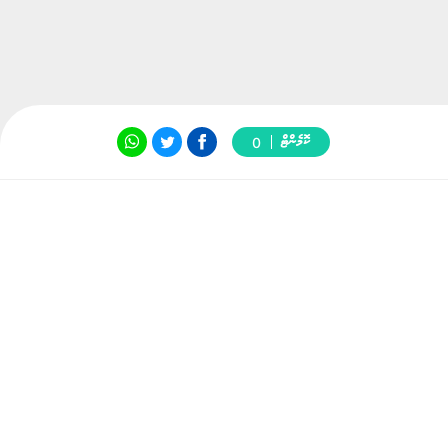
ކޮމެންޓް
0