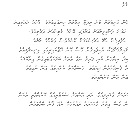
ެވެ.
ޭނާ ދަނީކަމަށް ބުނެ ލިފްޓާ ދިމާލަށް ހިނގައިގަތެވެ. ވާހަކަ ދެއްކިއިރު
ަވަނަ ފަންގިފިލާއަށް އަރާފައި އޭނާގެ ކެބިންއަށް ވަދެލިއެވެ.
 އުފެދިގެން އުޅޭ އުދާސްކަމަށް ކޮންމެވެސް ވަރެއްގެ ލުޔެއް
ައިލުމަށްފަހު، އެހިފައިގެން ގޮސް އޭނާ މޭޒުކައިރީގައި އިށީނދެލިއެވެ.
ޝިދު ނިންމަން ބުނި ފައިލް ނަގާ އެއަށް ބަލަހައްޓައިގެން އިރުކޮޅަކު
 ފުނިޖެހެމުން ދިޔައެވެ. މަސައްކަތް ކުރާހިތެއް އޭނާ ނުވިއެވެ.
ަން އޭނާ ބޭނުންވިއެވެ.
ކަށް ގުޅައިލިއެވެ. އަދި އޭނާއަށް ސެކެޓްރީއެއް ބޭނުންވާތީ އެކަން
ޭނާ ވެސް އިތުރު ވާހަކައެއް ދެއްކުމަކާ ނުލާ ފޯނު ބާއްވަމުން