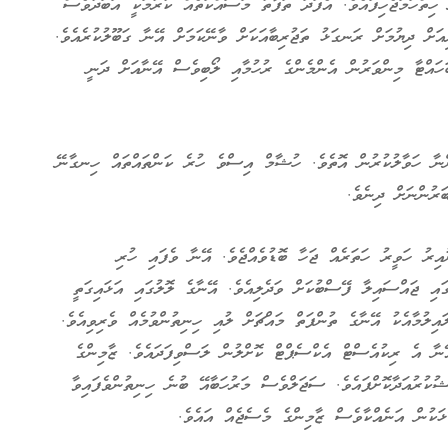
ިތްހަމަޖެހިފައެވެ. އެފަދަ ތަފާތު މަސައްކަތެއް ކުރުމަކީ އަބަދުވެސް
ަށް ދިޔުމަށް ރަނގަޅު ތަޖުރިބާއަކަށް ވާނޭކަމަށް އޭނާ ގަބޫލުކުރެއެވެ.
ަހައްޓާ މިންވަރުން އެންމެންގެ ރުހުމާއި ލޯބިވެސް އޭނާއަށް ދަނީ
ންނާ ހަވާލުކުރުން އޮތެވެ. ހުޝާމް އިސްވެ ހުރެ ކަންތައްތައް ހިނގާނޭ
ަރުންނަށް ދިނެވެ.
އިރު ހަވީރު ހަތަރެއް ޖަހާ ބޮޑުވެއްޖެވެ. އޭނާ ވެފައި ހުރި
ގައި ޖައްސައިލާ ފޭސްބުކަށް ވަދެލިއެވެ. އޭނާގެ ލޮލުގައި އަޅައިގަތީ
އިލުމާއެކު އޭނާގެ ތުންފަތް މައްޗަށް ލުއި ހިނިތުންވުމެއް ވެރިވިއެވެ.
ނާ އެ ރިކުއެސްޓް އެކްސެޕްޓް ކޮށްލުން ލަސްވިފަދައެވެ. ޒާމިންގެ
ކުރުއަދާކޮށްފައެވެ. ސަޖަލްވެސް މަރުހަބާއޭ ބުނެ ހިނިތުންވެފައިވާ
ޮޅަކުން އަނެއްކާވެސް ޒާމިންގެ މެސެޖެއް އައެވެ.