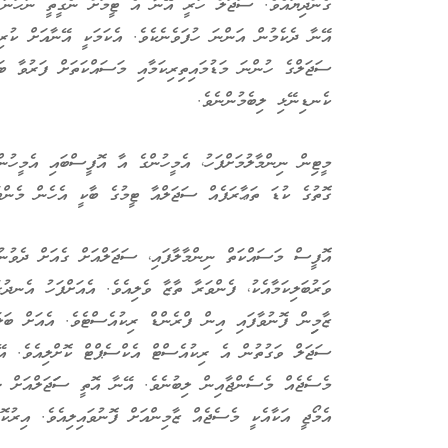
ގެންދިޔައެވެ. ސަޖަލް ހުރީ އޭނާ އެ ޓީމަށް ނެގީތީ ނުހަނު ހ
އޭނާ ދެކެމުން އަންނަ ހުފަވެނެކެވެ. އެކަމަކީ އޭނާއަށް ކުރިއ
ސަޖަލްގެ ހުންނަ މަޑުމައިތިރިކަމާއި މަސައްކަތަށް ފަރުވާ ބ
ކެނޑިނޭޅި ލިބެމުންނެވެ.
މީޓިން ނިންމާލުމަށްފަހު، އެމީހުންގެ އާ އޮފީސްބައި އެމީހު
ގޮތުގެ ކުޑަ ތަޢާރަފެއް ސަޖަލްއާ ޓީމުގެ ބާކީ އެހެން މެންބ
އޮފީސް މަސައްކަތް ނިންމާލާފައި، ސަޖަލްއަށް ގެއަށް ދެވުނު
ވަރުބަލިކަމާއެކު، ފެންވަރާ ތާޒާ ވެލިއެވެ. އެއަށްފަހު އެނދު
ޒާމިިން ފޮނުވާފައި އިން ފްރެންޑް ރިކުއެސްޓެވެ. އެއަށް ބަލަ
ސަޖަލް ވަގުތުން އެ ރިކުއެސްޓް އެކްސެޕްޓް ކޮށްލިއެވެ. އޭ
މެސެޖެއް މެސެންޖާއިން ލިބުނެވެ. އޭނާ އޮތީ ސަަޖަލްއަށް ޝު
އެމޯޖީ އަކާއެކީ މެސެޖެއް ޒާމިންއަށް ފޮނުވައިލިއެވެ. އިރުކ