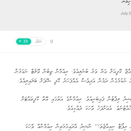
ިމްނާ
July 
އަދަދު
0
23
ުއްޖާ ކޮފީއަށް އަރާ ވަރު ބުނެލިއެވެ. ރިއުމާން ޖީބުން ވޮލެޓް ނަގަމުން
ް ނުކުމެގެން ދަމުން އަދިވެސް އެއްފަހަރު ކޮފީ ޝޮޕަށް ބަލައިލިއެވެ.
ދު ލިފްޓުން ފައިބަނީއެވެ. ރިއުމާންގެ އަތުގައި އޮތް ކޮފީތައްޓަށް
ޓުނެވެ. އެއަށްފަހު ވާހަކަ ދެއްކިއެވެ.
ި ރިޕޯޓް ނިމިއްޖެތަ؟" ނާޝިދު އާދައިގެމަތިން ރިއުމާންއާ ވާހަކަ