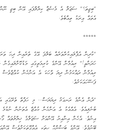
"ބިޒީތަ؟" ސަޖަލް އެ މެސެޖް ކިޔާލާފައި އޭނާ ބިޒީ ނޫންކަމަ
އެތައް އިރަކު ތިއްބެވެ.
*****
"ކުދިން އެޕްލައިކުރާވަރެއް ބަލާފަ އޭގެ ތެރެއިން ދިހަ ވަރަ
ހަދަންވީ!" ރިއުމާން އޭނާގެ ކުރިމަތީގައި މަޑުކޮށްލައިގެން ހ
ރިއުމާން ދައްކަމުން ދިޔަ ވާހަކަ އެ އަންހެން ކުއްޖާވެސް އ
ފަސޭހައަކަށެވެ.
"ދެން އެންމެ ރަނގަޅު ދިޔަޔަސް... މި ހަފްތާ ތެރޭގައި އަ
ބުނެލިއެވެ. އެއާއެކު އެ އަންހެން ކުއްޖާ އެތަނުން ނުކުމެ ދ
އިނެވެ. އެހެން އިންއިރު އޭނާއަށް ސަޖަލްގެ ޚިޔާލުތައް ގޯ
ބޭނުމެވެ. އޭނާގެ ބަސްނާހާ ހިތަކީ އެއްގޮތަކަށްވެސް އޭނާއ