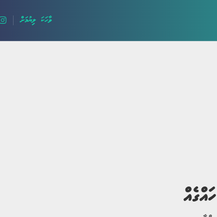
ވާހަކަ ލިޔުމަށް
ލޯބީގެ ވާހަކަ
ދީނީ ވާހަކަ
ދިގު ވާހަކަ
ހިތާމަވެރި
ައްގެއް