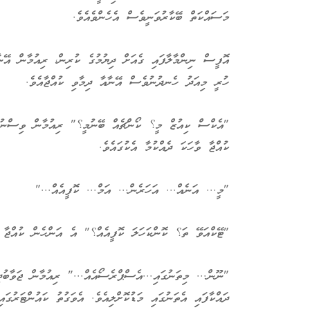
މަސައްކަތް ބޭކާރުވަނީވެސް އެހެންވެއެވެ.
އޮފީސް ނިންމާލާފައި ގެއަށް ދިޔުމުގެ ކުރިން، ރިއުމާން އޭ
ހުރީ މިއަދު ހެނދުނުވެސް އޭނާއާ ދިމާވި ކުއްޖާއެވެ.
"އެކްސް ކިއުޒް މީ؟ ކޯންޗެއް ބޭނުމީ؟" ރިއުމާން ވިސްނުމަ
ކުއްޖާ ވާހަކަ ދެއްކުމާ އެކުގައެވެ.
"މީ... އަނެއް... އަހަރެން... އަމް... ކޮފީއެއް..."
"ޓޭކްއަވޭ ތަ؟ ކޮންކަހަލަ ކޮފީއެއް؟" އެ އަންހެން ކުއްޖާ އ
"ނޫން... މިތަނުގައި...އެސްޕްރެސޯއެއް..." ރިއުމާން ޖަވާބުދ
ދައްކާފައި އެތަނުގައި މަޑުކޮށްލިއެވެ. އެވަގުތު ކައުންޓަރުގައ