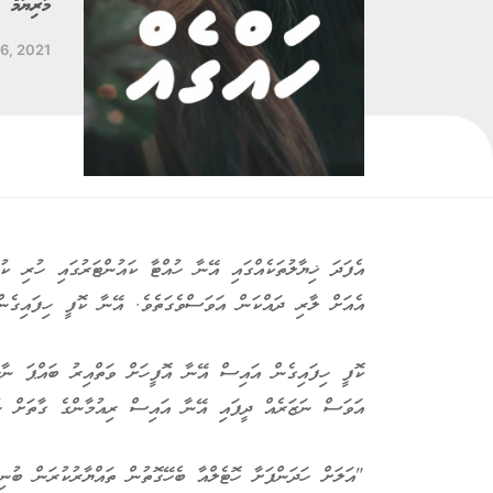
މަރިޔަމް ހ
26, 2021
އެފަދަ ޚިޔާލުތަކެއްގައި އޭނާ ހުއްޓާ ކައުންޓަރުގައި ހުރި ކ
އެއަށް ލާރި ދައްކަން އަވަސްވެގަތެވެ. އޭނާ ކޮފީ ހިފައިގެނ
ކޮފީ ހިފައިގެން އައިސް އޭނާ އޮފީހަށް ވަތްއިރު ބައްޕަ ނާޝި
އަވަސް ނަޒަރެއް ދީފައި އޭނާ އައިސް ރިއުމާންގެ ގާތަށް ހުއް
"އަލަށް ހަދަންފަށާ ހޮޓެލްއާ ބެހޭގޮތުން ތައްޔާރުކުރަން ބުނ