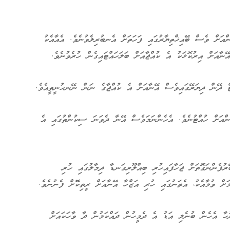
ްއަށް ވެސް ބޭއިޚްތިޔާރުގައި ފަހަތަށް އެނބުރިލެވުނެވެ. އެއާއެކު
ނާއަށް އިރުކޮޅަކު އެ ކުއްޖާއަށް ބަލަހައްޓައިގެން ހުރެވުނެވެ.
ް ދޭން ދިޔަރޭގައިވެސް އޭނާއަށް އެ ކުއްޖާގެ ނަން ނޭނހުނީތީއެވެ.
ންއަށް ހުއްޓުނެވެ. އެހެންނަމަވެސް އޭނާ ދެވަނަ ސިކުންތުގައި އެ
ެންނަގޮަތަށް ޖަހާފައިހުރި ބިއްލޫރިގަނޑާ ދިމާލުގައި ހުރި
މަށް ވުމާއެކު، އެތަނުގައި ހުރި އަޒްހާ އޭނާއަށް ރީތިކޮށް ފެނުނެވެ.
ހާ އެހެން ބުނެލި އަޑު އެ ދެމީހުން ދައްކަމުން ދާ ވާހަކައަށް