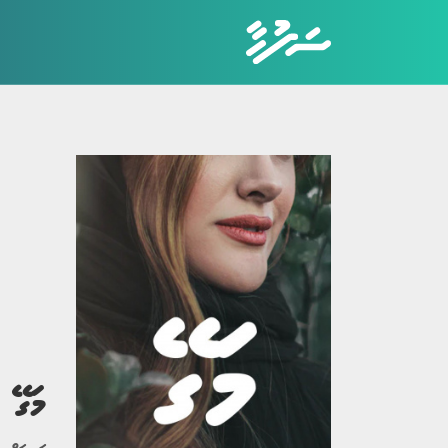
ކެޓަގަރީތައް
ހަޤީޤީ ވާހަކަ
ބިރުވެރި ވާހަކަ
ކުރުވާހަކަ
އިބުރަތްތެރި ވާހަކަ
މަގޭ ހ