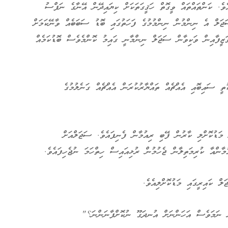
ެ. ކަންތައްތައް ވީގޮތް ހަޤީގަތަކަށް ކިޔައިދޭން އޭނާގެ ނަފްސު
ޖަލް އެ ނިންމުން ނިންމުމުގެ ފަހަތުގައި ބޮޑު ސަބަބެއް ވާނޭކަމަށް
 ވަޒީފާއިން ވަކިވާން ސަޖަލް ނިންމާނީ ގައިމު ކޮންމެވެސް ބޮޑުކަމެއް
ީ ސައިބޮއި އެއްޗެއް ތައްޔާރުކުރަން އެއްޗެއް ގަނެލުމުގެ
މަޑުކޮށްލި ކާރުން ފޭބި ރިއުމާން ފެނިފައެވެ. ސަޖަލްއަށް
ާންއާ ކުރިމަތިލާން ޖެހުމުން ރުޅިއައިސް ހިތްހަމަ ނުޖެހިފައެވެ.
 ކައިރީގައި މަޑުކޮށްލިއެވެ.
ށް ނަމަވެސް އަހަންނަށް އުނދަގޫ ނުކޮށްފާނަންނަ؟"