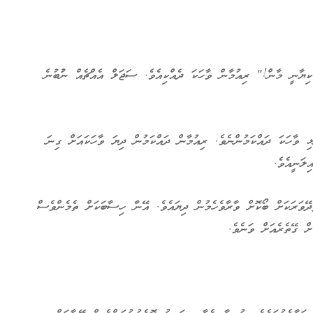
ާނީ މާން!" ރިއުމާން ވާހަކަ ދެއްކިއެވެ. ސަޖަލް އެއްޗެއް ނުުބުނެ
 ވާހަކަ ދައްކަމުންނެވެ. ރިއުމާން ދައްކަމުން ދިޔަ ވާހަކައަށް ގިނަ
ލަނީއެވެ.
ވަރަކަށް ބޯކޮށް ވާރާވެހެމުން ދިޔައެވެ. އޭނާ ހިސާބަކަށް ތެމެންވެސް
ް ގޭތެރެއަށް ވަނެވެ.