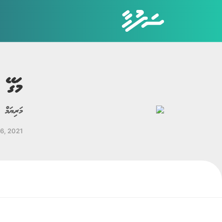
މަގޭ ހ
ކެޓަގަރީތައް
ހަޤީޤީ ވާހަކަ
މަރިޔަމް ހ
ބިރުވެރި ވާހަކަ
26, 2021
ކުރުވާހަކަ
އިބުރަތްތެރި ވާހަކަ