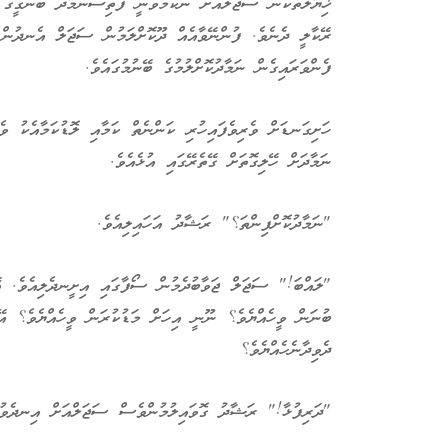
ޚިޔާލުތަކުން ސަޖަލްއަށް ނުކުމެވުނީ ފަތިސްނަމާދު ބަންގީގެ 
ރޭކާލީ ދެނެވެ. ފުންނޭވާއެއް ދޫކޮށްލަމުން ސަޖަލް އެނދުން ތ
ފެންވަރައިގެން ނަމާދުކޮށްލުމުގެ ބޭނުމުގައެވެ.
ހަށިގަނޑަށް ވެރިވެފައިހުރި ކަންނެތް ކަމާއި ލޮޑުކަމާއެކު 
ނަމާދަށް ހޭލިގޮތަށް ގޭތެރޭގައި އުޅެއެވެ.
"ނަމާދުކޮށްފިންތަ؟" ރަޝާދު އަހައިލިއެވެ.
"ލައްބަ!" ސަޖަލް ޖަވާބުދެމުން ސޯފާގައި އިށީނދެލިއެވެ. އޭ
ބުނަން ވީހެއްޔެވެ؟ ނޫނީ އިހަށް މަޑުކުރަން ވީހެއްޔެވެ؟ އޭ
ދެވިދާނެހެއްޔެވެ؟
"ދަރިފުޅާ!" ރަޝާދު ގޮވައިލުމުންވެސް ސަޖަލްއަށް އިނދެވުނީ