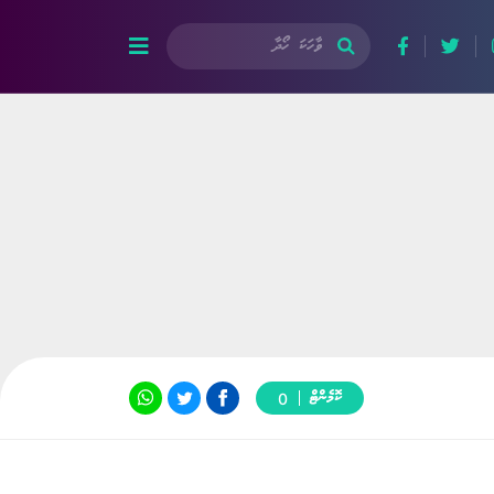
ކޮމެންޓް
0