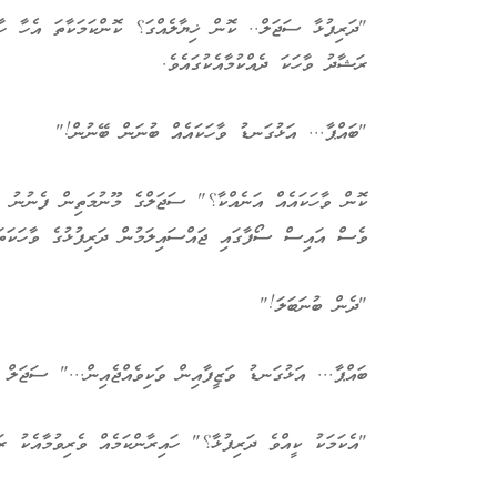
"ދަރިފުޅާ ސަޖަލް.. ކޮން ޚިޔާލެއްގަ؟ ކޮންކަމަކާތަ އެހާ ހ
ރަޝާދު ވާހަކަ ދެއްކުމާއެކުގައެވެ.
"ބައްޕާ... އަޅުގަނޑު ވާހަކައެއް ބުނަން ބޭނުން!"
ކޮން ވާހަކައެއް އަނެއްކާ؟" ސަޖަލްގެ މޫނުމަތިން ފެނުނު ހ
ވެސް އައިސް ސޯފާގައި ޖައްސައިލަމުން ދަރިފުޅުގެ ވާހަކަތަ
"ދެން ބުނަބަލަ!"
ބައްޕާ... އަޅުގަނޑު ވަޒީފާއިން ވަކިވެއްޖެއިން..." ސަޖަލް ހ
"އެކަމަކު ކީއްވެ ދަރިފުޅާ؟" ހައިރާންކަމެއް ވެރިވުމާއެކު ރަ