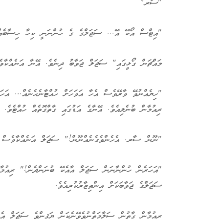
"ސާރ"
"އިޓްސް އޯކޭ އޭ... ސަޖަލްގެ ގެ ހުންނަނީ ކިހާ ހިސާބެއްގ
މައްޗަން ގޯޅީގައި" ސަޖަލް ޖަވާބު ދިނެވެ. އޭނާ އަނެއްކާވެ
"ހިޔެއްނުވޭ ވާރޭވެސް އެހާ އަވަހަށް ހުއްޓާނެހެނެއް... އަހަ
ރިއުމާން ބުނެލިއެވެ. އޭނާގެ އަޑުގައި ގާތްގޮތެއް ހުއްޓެވެ.
"ނޫން ސާރ. އެހެންވެގެނެއްނޫން!" ސަޖަލް އަނެއްކާވެސް ދެ
"އަހަރެން ހުންނާނަން ސަޖަލް އާއެކޭ ބުނަންދެން!" ރިއުމާން
ސަޖަލްގެ ޖަވާބަކަށް އިންތިޒާރުކުރިއެވެ.
ރިއުމާން ގާތުން ސަލާމަތްނުވެވޭނެކަން ޔަޤީންވެ ސަޖަލް އެއް