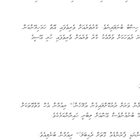
ިސާބު ބުނަލަދިނެވެ. ކާރުތެރެއަށް ވެރިވެފައި އޮތް ހަމަހިމޭންކަން
ަ ދުވަހަކަށް ވުމާއެކު ކާރު ތެރެއަށް ވެެރިވެފައި ހުރި އޭސީގެ
.
ން ވަރަށް ދުރުކޮށްލައިގެން އުޅޭހެން!" ރިއުމާން އެހާ ގާތްގޮތަކަށް
ޭ ބުނުމުންވެސް އޭނާއަށް ލިބުނީ ހައިރާންކަމެކެވެ.
ްނަކީ ފްރެންޑެއް ގޮތަށް ދެކިބަލަ!" ރިއުމާން ބުނެލިއެވެ.