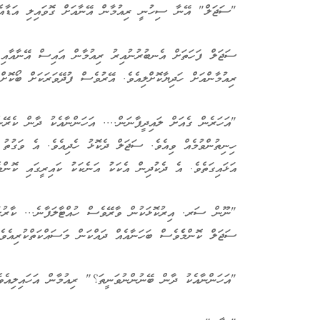
"ސަޖަލް" އޭނާ ސިހުނީ ރިއުމާން އޭނާއަށް ގޮވައިލި އަޑާއެކ
ސަޖަލް ފަހަތަށް އެނބުރުނުއިރު ރިއުމާން އައިސް އޭނާއާއި ދާ
ރިއުމާންއަށް ހަދިޔާކޮށްލިއެވެ. އޭރުވެސް ފުދޭވަރަކަށް ބޯކޮށް
"އަހަރެން ގެއަށް ލައިދީފާނަން.... އަހަންނާއެކު ދާން ކެރޭނ
ހިނިތުންވުމެއް ވިއެވެ. ސަޖަލް ދެކޮޅު ހެދިއެވެ. އެ ވަގުތު
އަޅައިގަތެވެ. އެ ދެކުދިން އެކަކު އަނެކަކު ކައިރީގައި ކޮނ
"ނޫން ސަރ. އިރުކޮޅަކުން ވާރޭވެސް ހުއްޓާލަފާނެ... ކާރުގަ
ސަޖަލް ކޮންމެެވެސް ބަހަނާއެއް ދައްކަން މަސައްކަތްކުރިއެވެ
"އަހަންނާއެކު ދާން ބޭނުންނުވަނީތަ؟" ރިއުމާން އަހައިލިއެވެ