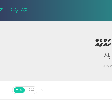
ވާހަކަ ލިޔުމަށް
ައްގެއް
ލޯބީގެ ވާހަކަ
ިމްނާ
ދީނީ ވާހަކަ
July 
ދިގު ވާހަކަ
ހިތާމަވެރި
އަދަދު
2
4