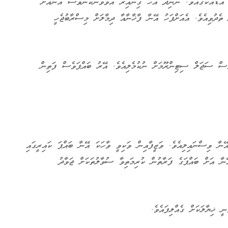
އަޑާއެކުގައެވެ. ނުނިދާ އެހާ ގިނައިރު އޮވެވުނުކަންވެސް އޭނާއަށް
ެދުވިއެވެ. އެއަށްފަހު އޭނާ ފާޚާނާއާ ދިމާލަށް މިސްރާބުޖެހީ
ވެސް ސަޖަލް ސިޓިންރޫމަށް ނުކުމެލިއެވެ. އޭރު ބައްޕަވެސް ފަތިން
ނާ ވިސްނައިލިއެވެ. ވަޒީފާއިން ވަކިވީ ވާހަކަ އޭނާ ބައްޕަ ކައިރީގައި
ނާ އަށް ބައްޕަގެ ފަރާތުން ކުރިމަތިވާ ސުވާލުތަކަށް ޖަވާދު
 ޚިޔާލަކަށް ގެއްލިފައެވެ.