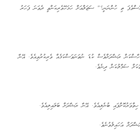
ާސްވެފަ ތި ހުންނަނީ؟" ސަޖަލްއަށް ހަމަހޭވެރިކަންވީ ދެވަނަ ފަހަރު
ާސްކަން ރަޝާދަށްވެސް ކުޑަ ނުތަނަވަސްކަމެއް ވެރިކުރުވިއެވެ. އޭނާ
ކަށް ސަމާލުކަން ދިނެވެ.
ިތްވަރުކޮށްފައި ބުނެލިއެވެ. އޭނާ ރަޝާދަށް ބަލައިލިއެވެ.
ޝާދަށް އަހައިލެވުނެވެ.