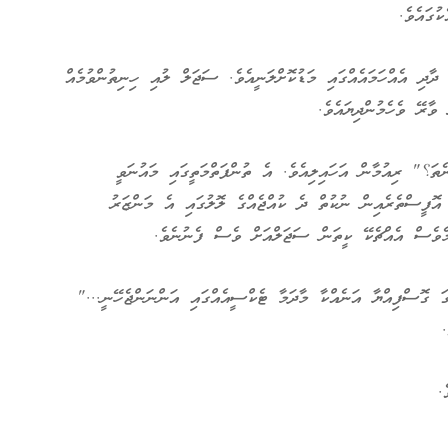
ުގައެވެ.
ދި އެއްހަމައެއްގައި މަޑުކޮށްލަނީއެވެ. ސަޖަލް ލުއި ހިނިތުންވުމެއް
 ވާރޭ ވެހެމުންދިޔައެވެ.
ެތަ؟" ރިއުމާން އަހައިލިއެވެ. އެ ތުންފަތްމަތީގައި މައުނަވީ
 އޮފީސްތެރެއިން ނުކުތް ދެ ކުއްޖެއްގެ ލޮލުގައި އެ މަންޒަރު
ްމެވެސް އެއްޗެކޭ ކީތަން ސަޖަލްއަށް ވެސް ފެނުނެވެ.
 ގޮސްފިއްޔާ އަނެއްކާ މާދަމާ ޓެކްސީއެއްގައި އަންނަންޖެހޭނީ..."
.
.