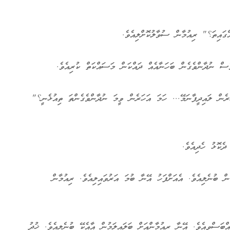
ައިތަ؟" ރިއުމާން ސުވާލުކޮށްލިއެވެ.
ސް ނުދާންވެގެން ބަހަނާއެއް ދައްކަން މަސައްކަތް ކުރިއެވެ.
ރެން ލައިދީފާނަމޭ... ހަމަ އަހަރެން ވީމަ ނުދާންވެގެންތަ ތިއުޅެނީ؟"
ކޮޅު ހެދިއެވެ.
 ބުނެލިއެވެ. އެއަށްފަހު އޭނާ ބުމަ އަރުވައިލިއެވެ. ރިއުމާން
ބަސްވިއެވެ. އޭނާ ރިއުމާންއަށް ބަލައިލަމުން އާއެކޭ ބުނެލިއެވެ. ޚުދު