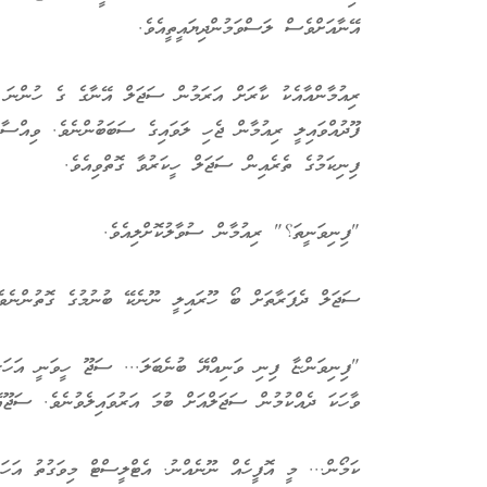
އޭނާއަށްވެސް ލަސްވަމުންދިޔައީތީއެވެ.
ރިއުމާންއާއެކު ކާރަށް އަރަމުން ސަޖަލް އޭނާގެ ގެ ހުންނަ ހ
ފޫދުއްވައިލީ ރިއުމާން ޖެހި ލަވައިގެ ސަބަބުންނެވެ. ވިއްސާރ
ފިނިކަމުގެ ތެރެއިން ސަޖަލް ހީކަރުވާ ގޮތްވިއެވެ.
"ފިނިވަނީތަ؟" ރިއުމާން ސުވާލުކޮށްލިއެވެ.
ސަޖަލް ދެފަރާތަށް ބޯ ހޫރައިލީ ނޫނެކޭ ބުނުމުގެ ގޮތުންނެވެ
"ފިނިވަންޏާ ފިނި ވަނިއްޔޭ ބުނެބަލަ... ސަޖޫ ހީވަނީ އަހަރެެ
ވާހަކަ ދެއްކުމުން ސަޖަލްއަށް ބުމަ އަރުވައިލެވުނެވެ. ސަޖޫއ
ކަމޯން... މީ އޮފީހެއް ނޫނެއްނު. އެޓްލީސްޓް މިވަގުތު އަހަނ