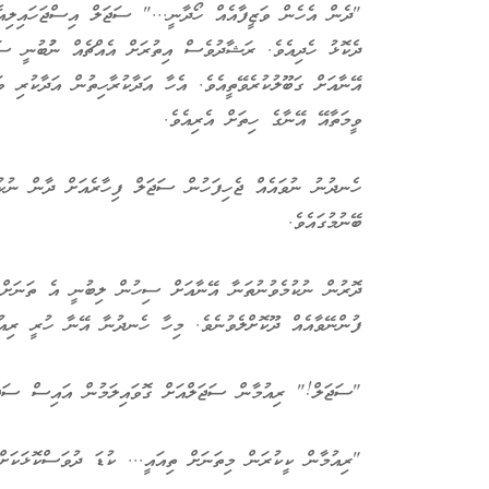
"ދެން އެހެން ވަޒީފާއެއް ހޯދާނީ..." ސަޖަލް އިސްޖަހައިލިއެވ
ދެކޮޅު ހެދިއެވެ. ރަޝާދުވެސް އިތުރަށް އެއްޗެއް ނުުބުނީ ސަ
އޭނާއަށް ގަބޫލުކުރެވޭތީއެވެ. އެހާ އަދާކުރާހިތުން އަދާކުރި
ވީމަތާއޭ އޭނާގެ ހިތަށް އެރިއެވެ.
ހެނދުނު ނުވައެއް ޖެހިފަހުން ސަޖަލް ފިހާރެއަށް ދާން ނުކުތ
ބޭނުމުގައެވެ.
ދޮރުން ނުކުމެވުނުތަނާ އޭނާއަށް ސިހުން ލިބުނީ އެ ތަނަށް 
ފުންނޭވާއެއް ދޫކޮށްލެވުނެވެ. މިހާ ހެނދުނާ އޭނާ ހުރީ ރިއުމ
"ސަޖަލް!" ރިއުމާން ސަޖަލްއަށް ގޮވައިލަމުން އައިސް ސަޖަލް
"ރިއުމާން ކީކުރަން މިތަނަށް ތިއައީ... ކުޑަ ދުވަސްކޮޅަކަ