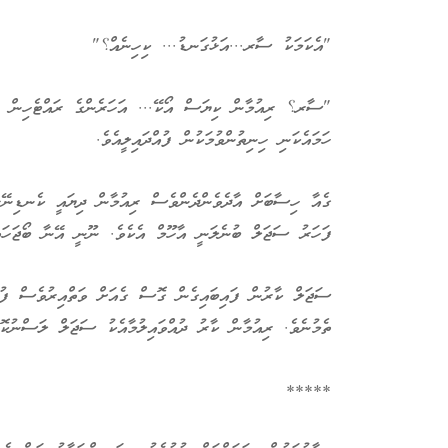
"އެކަމަކު ސާރ...އަޅުގަނޑު... ކިހިނެއް؟"
"ސާރ؟ ރިއުމާން ކިޔަސް އޯކޭ... އަހަރެންގެ ރައްޓެހިން ކިޔ
ހަމައެކަނި ހިނިތުންވުމަކުން ފުއްދައިލީއެވެ.
ގެއާ ހިސާބަށް އާދެވެންދެންވެސް ރިއުމާން ދިޔައީ ކެނޑިނޭޅި
ފަހަރު ސަޖަލް ބުނެލަނީ އާހޫމް އެކެވެ. ނޫނީ އޭނާ ބޯޖަހައި
ސަޖަލް ކާރުން ފައިބައިގެން ގޮސް ގެއަށް ވަތްއިރުވެސް ފުދޭ
ތެމުނެވެ. ރިއުމާން ކާރު ދުއްވައިލުމާއެކު ސަޖަލް ލަސްނުކޮށ
*****