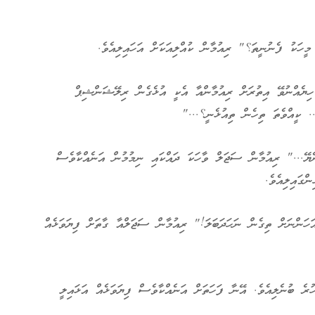
ހަކު ފެނުނީތަ؟" ރިއުމާން ކުއްލިއަކަށް އަހައިލިއެވެ.
ހިޔެއްނުވޭ އިތުރަށް ރިއުމާންއާ އެކީ އުޅެގެން ރިލޭޝަންޝިޕް
.. ކީއްވެތަ ތިހެން ތިއުޅެނީ؟..."
ެޔޭ..." ރިއުމާން ސަޖަލް ވާހަކަ ދައްކައި ނިމުމުން އަނެއްކާވެސް
ްގައިލިއެވެ.
ަންނަށް ތިގެން ނަހަދަބަލަ!" ރިއުމާން ސަޖަލްއާ ގާތަށް ފިޔަވަޅެއް
ރެ ބުނެލިއެވެ. އޭނާ ފަހަތަށް އަނެއްކާވެސް ފިޔަވަޅެއް އަޅައިލީ