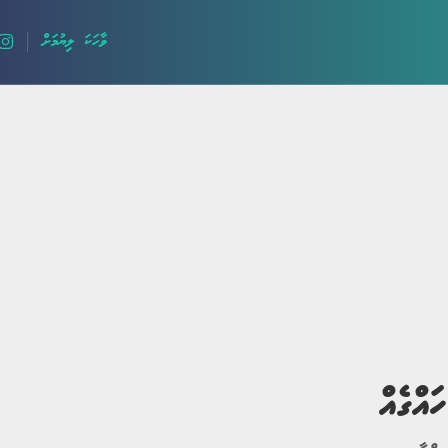
ވާހަކަ ލިޔުމަށް
ލޯބީގެ ވާހަކަ
ދީނީ ވާހަކަ
ދިގު ވާހަކަ
ހިތާމަވެރި
ައްގެއް