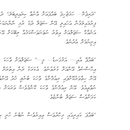
"ދަރިފުޅާ... ހަމަޖެހިފަ ބައްޕައަށް ވާނުވާ ކިޔައިދީބަލަ؟ ދ
ފިރުމައިލަމުން އަހައިލީ އޭނާ ސަޖަލް ދެކެ ރުޅި ނާންނަކަން
އަނެއްކާ ސަޖަލްއަށް އިތުރު ނުތަނަވަސްކަމެއް ލިބޭކަށް އޭ
އިށީނުމަށް އެދުނެވެ.
"ބައްޕާ އެއީ.... އަޅުގަނޑު... މީ..." ސަޖަލްއަށް ވާހަކަ ދ
އިޙްސާސެއް އޭނާއަށް ކުރެވުނެވެ. އެކަމަކު ދެން އިތުރަށް އ
އޭނާ ހިތްވަރުކޮށްފައި ރިއުމާންގެ ވާހަކަ ބުނެލީ ޚުދު އޭނާ
ނުވާތީއެވެ. އޭނާ ރިއުމާންގެ ވާހަކަ ކޮންމެވެސް ވަރަކަށް ކި
ކަމަށްވެސް ސަޖަލް ބުންޏެވެ.
"ބައްޕަ ކައިރީގައި މިހާދުވަސް ވިއިރުވެސް ނުބެނެ ހުރީ ކީ