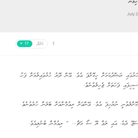
ިމްނާ
July 
އަދަދު
1
17
ގައި ރަޝާދުކަމަށް ހީކޮށްފަ އެވެ. އޭނާ ދޮރު ހުޅުވައިލުމަށް ފަހު،
ހިފައި ފަހަތަށް ޖެހިލެވުނެވެ.
ްލެވުނީ ނުރުހިފަ އެވެ. އޭނާއަށް ރިއުމާންއަށް ބަަލަން ހުރެވުނެވެ.
ަޖޫ ދެކެ، އައި ލަވް ޔޫ ސޯ މަޗް... " ރިއުމާން ބުނެލިއެވެ.