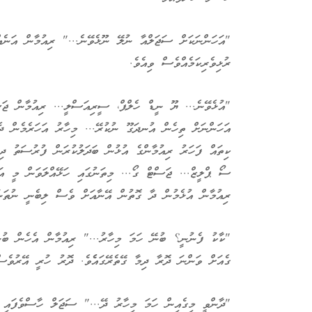
"އަހަންނަކަށް ސަޖަލްއާ ނުލޭ ނޫޅެވޭނެ..." ރިއުމާން އަނެއް
ރުޅިވެރިކަމެއްވެސް ވިއެވެ.
"އުޅެވޭނެ... ޔޫ ނީޑް ހެލްޕް، ސީރިއަސްލީ... ރިއުމާން ޖަ
އަހަންނަށް ތިހެން އުނދަގޫ ނުކުރޭ... މިހާރު އަހަރެމެން ދ
ކިތައް ފަހަރު ރިއުމާންގެ އުޅުން ބަދަލުކުރަން ފުރުސަތު ދި
ސޯ ޕްލީޒް... ޖަސްޓް ގޯ... މިތަނުގައި ހަޅޭއްލަވަން މީ އަ
ރިއުމާން އުޅެމުން ދާ ގޮތުން އޭނާއަށް ވެސް ލިބެނީ ނުތަނަ
"ކާކު ފެނުނީ؟ ބުނޭ ހަމަ މިހާރު..." ރިއުމާން އެހެން ބުނެ
ގެއަށް ވަންނަ ދޮރާ ދިމާ ގޭތެރޭގައެެވެ. ދޮރު ހުރީ އޭރުވެސް
"ދާންވީ މިގެއިން ހަމަ މިހާރު ދޭ..." ސަޖަލް ހާސްވެފައި 