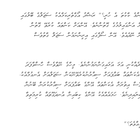
ެންމެ ކާކުތަ އެ ހުރީ؟" ރަޝާދު އޯގާތެރިކަމާއެކު ސަޖަލްގެ ބޮލުގައި
 އަންގައިލުމުގެ ގޮތުންނެވެ. އޭނާއަށް ކަންތައް ކުރެވޭ ގޮތުން
ނާ ނޭދެއެވެ. އޭނާ ސޯފާގައި އިށީންނަމުން ސަޖަލް ގާތުވެސް
ެއްކުނީ އަޅަ އަޅައިގަންނަމުންނެވެ. މީހާގެ ނޭވާވެސް ހާސްވާފަދަ
ެކަންތައް ބައްޕައަށް ސިއްރުނުކުރެވޭނޭކަން ސަޖަލްއަށް އެނގުމާއެކު،
ވެސް އިތުރަށް އެކަންތައް އޭނާގެ ބައްޕައަށް ސިއްރުކުރަން ބޭނުން
ޔައިދިނެވެ. ހަމައެއާއެކު އޭނާގެ ކިބައިން އުނދަގޫތައް ކުރިމަތިވާ
އްވެތަ؟"