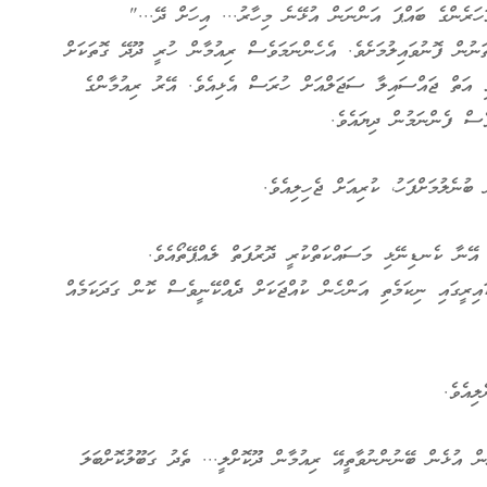
ަރެންގެ ބައްޕަ އަންނަން އުޅޭނެ މިހާރު... އިހަށް ދޭ..."
ނުން ފޮނުވައިލުމަށެވެ. އެހެންނަމަވެސް ރިއުމާން ހުރީ ދޫދޭ ގޮތަކަށް
ި އަތް ޖައްސައިލާ ސަޖަލްއަށް ހުރަސް އެޅިއެވެ. އޭރު ރިއުމާންގެ
ެސް ފެންނަމުން ދިޔައެވެ.
ބުނެލުމަށްފަހު، ކުރިއަށް ޖެހިލިއެވެ.
ޭނާ ކެނޑިނޭޅި މަސައްކަތްކުރީ ދޮރުފަތް ލެއްޕޭތޯއެވެ.
ިރީގައި ނިކަމެތި އަންހެން ކުއްޖަކަށް ދެެއްކޭނީވެސް ކޮން ގަދަކަމެއް
ިއެވެ.
ް އުޅެން ބޭނުންނުވާތީއޭ ރިއުމާން ދޫކޮށްލީ... ތެދު ގަބޫލުކޮށްބަލަ