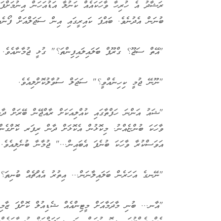
ރަޝާދު އެ ހުރިހާ ވާހަކައެއް ކަނުލާ އަޑުއަހަން އިނުމަށްފަ
ބުނަން އެދުނެވެ. ބައްޕަ ކައިރީގައި އިން ސަޖަލްއަށް ފޯނެއ
"އޭތް ސަޖޫ؟ ގްރޫޕް ބަަލައިލައިފިންތަ؟" ގުޅީ ޖުމާނާއެވެ.
"ނޫނޭ ޖުމީ ކިހިނެއްވީ؟" ސަޖަލް ސުވާލުކޮށްލިއެވެ.
"ޝައު އަންނަ ހަފްތާގައި ކުއްލިއަކަށް ރާއްޖޭން ބޭރަށް ދާނ
ވާހަކަ ބުންޏެއްނު. މިކޮޅުން އެކޮޅަށް ދާން ރިފަރ ކޮށްގެން
އަވަސްކުރާ ވާހަކަ ބުނެފަ އެބައިން..." ޖުމާނާ ބުނެލިއެވެ.
"ނޭނގެ އަހަރެން ބަލައިލާނަން... އިތުރު އެއްޗެއް ބުނިތަ؟
"އާނ... ބުނި މާދަމާއަށް މީޓިންއެއް ޝެޑިއުލް ކޮށްފަ ޒާމިނ