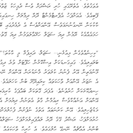
އެވަގުތެވެ. އެތެރޭގައި ހުރި ރަޝާދަށް ވެސް ދެމީހަކު ޒުވާ
ފޭބިއެވެ. އެއަށްފަހު އެޕާރޓްމެންޓް ދޮރާ ދިމާލަށް ހިނގައިގ
ކާކުކަން ނޭނގުނުނަމަވެސް، އޭނާއަށްވެސް އެ ދެމެދުގައި ބޮ
ހަމައެއާއެކު ރޮމުން ދިޔަ ސަޖަލް ހަޅޭއްލަވަމުން ދިޔަ ގޮތު
"ކިހިނެއްވެގެން މިއުޅެނީ... ސަޖަލް، ދަރިފުޅާ މީ ކާކުތަ؟"
ބަލައިލިއެވެ. ގައިގަނޑަކަށް އިސްކޮޅުން ހަފޫޓަށް ވުރެ ދިގު
މޫނުމަތިން އޭރު ފެނުނު ކުލަވަރު މާނަކުރަން އޭނާއަށް ނޭނގ
އެ ނަޒަރު އޭނާއަށް ވާހަކަތައް ކިޔައިދޭށޭ ބުނާ ކަހަލައެވެ
ހިނދުކޮޅަކަށް ހުރެވުނެވެ. އެފަދަ ގޮތަކަށް ބައްޕަގެ ކުރިމަތ
އޭނާއަށް އަނެއްކާވެސް ރިއުމާން ގާތު އެތަނުން ދިޔުމަށް އެދ
މަޑުޖެހިލިއެވެ. އޭނާ ކަރުނަތައް އަތުގެ ނުފުށުން ފުހެލުމަށް
ހުރުމަށްފަހު، ރަޝާދު ގޭގެ ދޮރު ލައްޕައިލުމަށްފަހު ސަޖަލްއާ
ބުނާނެ އެއްޗެއް ނޭނގޭ ޙާލުގައެވެ. އެ ހުރިހާ ވާހަކައެއް އޭ