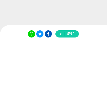
ކޮމެންޓް
0