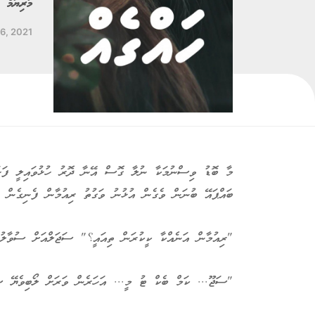
މަރިޔަމް ހ
26, 2021
މާ ބޮޑު ވިސްނުމަކާ ނުލާ ގޮސް އޭނާ ދޮރު ހުޅުވައިލީ ފަހަރު
ބައްޕައޭ ބުނަން ވެގެން އުޅުނު ވަގުތު ރިއުމާން ފެނިގެން ސި
"ރިއުމާން އަނެއްކާ ކީކުރަން ތިއައީ؟" ސަޖަލްއަށް ސުވާލުކޮށ
"ސަޖޫ... ކަމް ބެކް ޓު މީ... އަހަރެން ވަރަށް ލޯބިވެޔޭ ސ