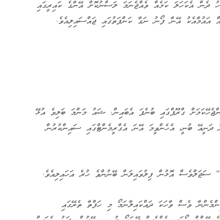
ހު ދެން އެކަހަލަ ކަމެއް ވެއްޖެނަމަ ލަސްނުކޮށް އޭނާގެ ކައިރީގައި
ް އައުމާއެކު އޭނާ ފޯނު ނަގާ ކަންފަތުގައި ޖައްސައިލިއެވެ.
ްޖެހޭކަމަށް ގްރޫޕްގައި ބުނެފަ އެބައިން. ޝައު މަންމަ ބަލިވެ އުޅޭ
 ދަނީއޭ ބުނީ، އެހެންވީމަ އޭނަ އެގްރީމެންޓްގައި ސައިންކުރުން
" ސަޖަލްވެސް އޮޅުން ފިލުވައިލަން ބޭނުންވެ ހުރެ އަހައިލިއެވެ.
ްމެންނާ ވެސް ވާހަކަ ދައްކައިލާނަމޯ މި ހަފްތާ ތެރޭގައި