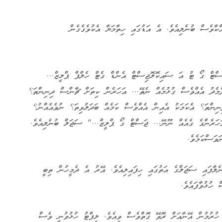
ކާވެސް ބުނެލިއެވެ. އެ އަޑުގައި ހިތާމަޔާ އެކުވެގެގެން
ސްޓް ގޯ ޓު އަ ސައިކޮލޮޖިސްޓް އެންޑް ގެޓް ހެލްޕް ޕްލީޒް...
ެމެދު އެއްވެސް ގުޅުމެއް ނެތޭ... އަހަރެން ކިތަށް ޗާންސް ދިނިންތަ؟
ނިންތަ؟ އެކަމަކު އެއިން އެއްވެސް ކަމެއް ބަދަލުވިތަ؟ ނުވެއެއްނު؟
ހަރެންގެ ގެއެއް ނޫނޭ... ޖަސްޓް ގޯ ޕްލީޒް..." ސަޖަލް ބުނެލިއެވެ.
ވަސްކަމެވެ.
ލާފައި ސަޖަލްގެ އަތުގައި ހިފައިލިއެވެ. އޭރު އެ ދެމީހުން ތިބީ
 ހުޅުވާފައެވެ.
ހުރުމުން އޭނާއަށް ރޮވޭ ގޮތްވެސް ވިއެވެ. ލިފްޓު ހުޅުވުނީ ވެސް