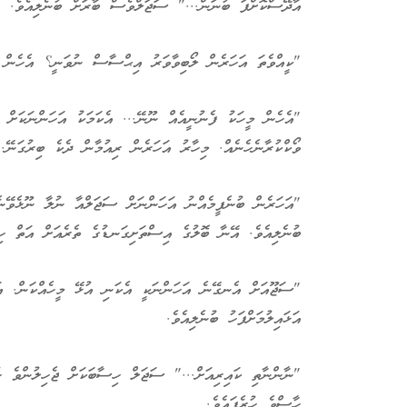
އާދޭސްކޮށްފަ ބުނަން..." ސަޖަލްވެސް ބާރަށް ބުނެލިއެވެ.
"ކީއްވެތަ އަހަރެން ލޯބިވާވަރު އިޙްސާސް ނުވަނީ؟ އެހެން މީ
"އެހެން މީހަކު ފެނުނީއެއް ނޫނޭ... އެކަމަކު އަހަންނަކަށް 
ވޯކްކުރާނެހެނެއް. މިހާރު އަހަރެން ރިއުމާން ދެކެ ބިރުގަނޭ.
"އަހަރެން ބުނެފީމެއްނު އަހަންނަށް ސަޖަލްއާ ނުލާ ނޫޅެވޭނ
ބުނެލިއެވެ. އޭނާ ބޮލުގެ އިސްތަށިގަނޑުގެ ތެރެއަށް އަތް ހިނ
"ސަޖޫއަށް އެނގޭނެ އަހަންނަކީ އެކަނި އުޅޭ މީހެއްކަން. އަހ
އަޅައިލުމަށްފަހު ބުނެލިއެވެ.
"ނާންނާތި ކައިރިއަށް..." ސަޖަލް ހިސާބަކަށް ޖެހިލުންވެ ހު
ހާސްވެ ހުރެފައެވެ.