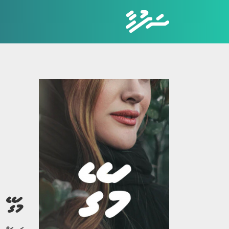
ކެޓަގަރީތައް
ހަޤީޤީ ވާހަކަ
ބިރުވެރި ވާހަކަ
ކުރުވާހަކަ
އިބުރަތްތެރި ވާހަކަ
މަގޭ ހ