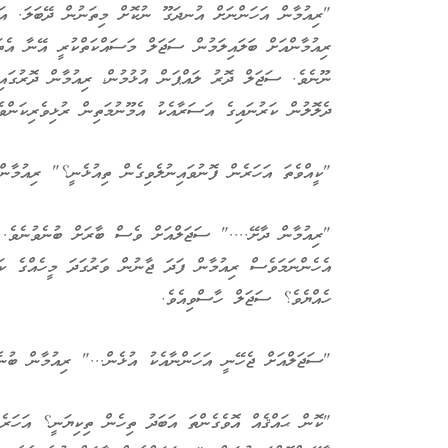
"ރިއުމާން އަހަންނަށް އުނދަގޫ ނުކޮށް މިތަނުން ދޭބަލަ. އަހ
ރިއުމާންއަށް ބަލައިލަމުން ސަޖަލް މަސައްކަތްކުރީ އޭނާ އެތަ
ނޫނެވެ. ސަޖަލް ދޮރު ލައްޕަން އުޅުމުން، ރިއުމާން ދޮރުގައ
ދެލޮލުން ކަރުނައިގެ އަސަރާއެކު އެމޫނުމަތިން ރުޅިވެރިކަންވ
"ކީއްވެތަ އަހަރެން ފޮނުވައިނުލެވިގެން ތިއުޅެނީ؟" ރިއުމާން 
"ރިއުމާން ދާށޭ...." ސަޖަލްއަށް ވެސް ބާރަށް ބުނެވުނެވެ. އ
އެހެންނަމަވެސް ރިއުމާން ފަދަ ޖާނުން ވަރުގަދަ މީހެއްގެ ކައ
ހެއްޔެވެ؟ ސަޖަލް ހާސްވިއެވެ.
"ސަޖަލްއަށް ޖެހޭނީ އަހަންނާއެކު އުޅެން..." ރިއުމާން ބުނެލ
"ކޮން ޙައްޤެއް އޮވެގެންތަ އަބަދު ތިހެން ތިކިޔަނީ؟ އަހަރެނ