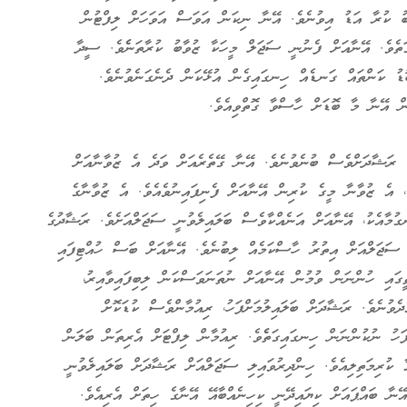
ބު ކުރާ އަޑު އިވުނެވެ. އޭނާ ނިކަން އަވަސް އަވަހަށް ލިފްޓުން
ަތެވެ. އޭނާއަށް ފެނުނީ ސަޖަލް މީހަކާ ޒުވާބު ކުރާތަނެެވެ. ސީދާ
ޑު ކަންތައް ގަނޑެއް ހިނގައިގެން އުޅޭކަން ދެނެގަނެވުނެވެ.
ން އޭނާ މާ ބޮޑަށް ހާސްވާ ގޮތްވިއެވެ.
 ރަޝާދަށްވެސް ބުނެވުނެވެ. އޭނާ ގޭތެރެއަށް ވަދެ އެ ޒުވާނާއަށް
، އެ ޒުވާނާ މީގެ ކުރިން އޭނާއަށް ފެނިފައިނުވެއެވެ. އެ ޒުވާނާގެ
ުމާއެކު، އޭނާއަށް އަނެއްކާވެސް ބަލައިލެވުނީ ސަޖަލްއަށެވެ. ރަޝާދުގެ
. ސަޖަލްއަށް އިތުރު ހާސްކަމެއް ލިބުނެވެ. އޭނާއަށް ބަސް ހުއްޓިފައި
ީގައި ހުންނަން ވުމުން އޭނާއަށް ނުތަނަވަސްކަން ލިބިފައިވާއިރު،
ެވުނެވެ. ރަޝާދަށް ބަލައިލުމަށްފަހު، ރިއުމާންވެސް ކުޑަކޮށް
ފަހު ނުކުންނަން ހިނގައިގަތެެވެ. ރިއުމާން ލިފްޓަށް އެރިތަން ބަލަން
 ކުރިމަތިލިއެވެ. ހިންދިރުވައިލި ސަޖަލްއަށް ރަޝާދަށް ބަލައިލެވުނީ
ނާ ބައްޕައަށް ކިޔައިދޭނީ ކިހިނެއްބާއޭ އޭނާގެ ހިތަށް އެރިއެވެ.